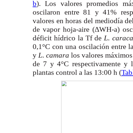
b
). Los valores promedios m
oscilaron entre 81 y 41% resp
valores en horas del mediodía del
de vapor hoja-aire (∆W
) os
H-a
déficit hídrico la T
de
L. carac
f
0,1°C con una oscilación entre 
y
L. camara
los valores máximos
de 7 y 4°C respectivamente y 
plantas control a las 13:00 h (
Tab