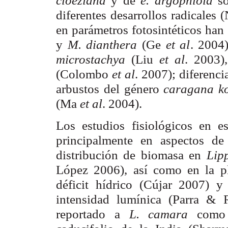
cloeziana
y de
e. argophloia
s
diferentes desarrollos radicales
en parámetros fotosintéticos han
y
M. dianthera
(Ge
et al
. 2004
microstachya
(Liu
et al
. 2003)
(Colombo
et al
. 2007); diferenci
arbustos del género
caragana ko
(Ma
et al
. 2004).
Los estudios fisiológicos en e
prin
cipalmente en aspectos de 
distribución de biomasa en
Lip
López 2006), así como en la pl
déficit hídrico (Cújar 2007) 
intensidad lumínica (Parra &
reportado a
L. camara
como