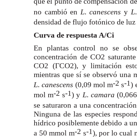
que el punto de compensación de
no cambió en
L. canescens
y
L
densidad de flujo fotónico de lu
Curva de respuesta A/C
i
En plantas control no se obser
concentración de CO
saturant
2
CO
(Γ
), y limitación est
2
CO2
mientras que sí se observó una m
-2
-1
L. canescens
(0,09 mol m
s
)
-2
-1
mol m
s
) y
L. camara
(0,06
se saturaron a una concentración
Ninguna de las especies respon
hídrico posiblemente debido a un
-2
-1
a 50 mmol m
s
), por lo cual