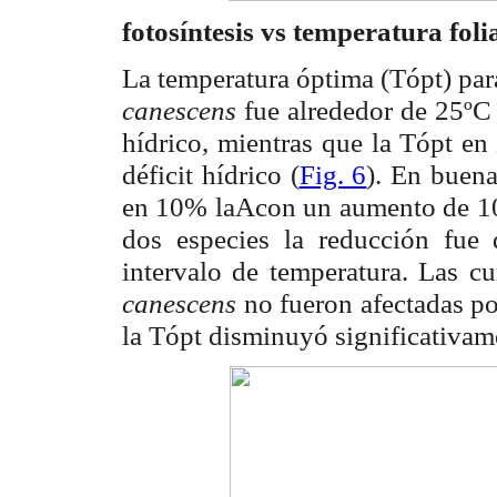
fotosíntesis vs temperatura foli
La temperatura óptima (T
) par
ópt
canescens
fue alrededor de 25ºC 
hídrico, mientras que la T
e
ópt
déficit hídrico (
Fig. 6
). En buena
en 10% laAcon un aumento de 10°
dos especies la reducción fu
intervalo de temperatura. Las c
canescens
no fueron afectadas po
la T
disminuyó significativa
ópt