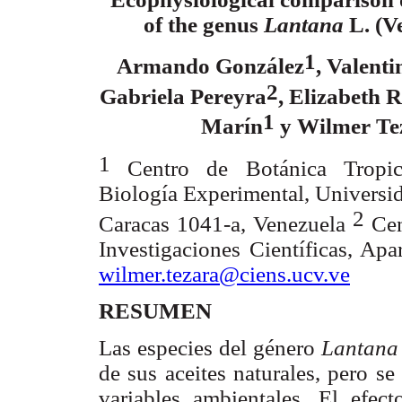
of the genus
Lantana
L
. (
1
Armando González
, Valenti
2
Gabriela Pereyra
, Elizabeth 
1
Marín
y Wilmer Te
1
Centro de Botánica Tropica
Biología Experimental, Universid
2
Caracas 1041-a, Venezuela
Cen
Investigaciones Científicas, Ap
wilmer.tezara@ciens.ucv.ve
RESUMEN
Las especies del género
Lantan
de sus aceites naturales, pero se
variables ambientales. El efect