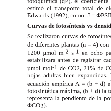
fotoquímica (q
), el coeficient
P
estimó el transporte total de e
Edwards (1992), como: J = Φ
PSI
Curvas de fotosíntesis vs densi
Se realizaron curvas de fotosínt
de diferentes plantas (n = 4) co
-2
-1
1200 µmol m
s
en ocho pa
estabilizara antes de registrar c
-1
µmol mol
de CO
, 21% de O
2
hojas adultas bien expandidas.
ecuación empírica A = (b + d) e
fotosintética máxima, (b + d) la 
representa la pendiente de la por
Φ
).
CO
2