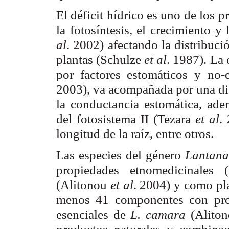
El déficit hídrico es uno de los p
la fotosíntesis, el crecimiento 
al
. 2002) afectando la distribuc
plantas (Schulze
et al
. 1987). La 
por factores estomáticos y no
2003), va acompañada por una dis
la conductancia estomática, ad
del fotosistema II (Tezara
et al
.
longitud de la raíz, entre otros.
Las especies del género
Lantan
propiedades etnomedicinales 
(Alitonou
et al
. 2004) y como pla
menos 41 componentes con prop
esenciales de
L. camara
(Alito