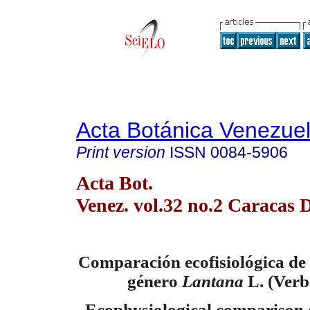
Acta Botánica Venezuel
Print version
ISSN
0084-5906
Acta Bot.
Venez. vol.32 no.2 Caracas 
Comparación ecofisiológica de t
género
Lantana
L
. (Ver
Ecophysiological comparison o