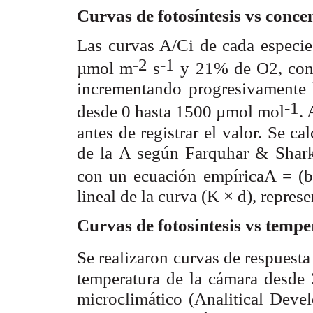
Curvas de fotosíntesis vs conce
Las curvas A/C
de cada especi
i
-2
-1
µmol m
s
y 21% de O
, co
2
incrementando progresivamente 
-1
desde 0 hasta 1500 µmol mol
.
antes de registrar el valor. Se ca
de la A según Farquhar & Shar
con un ecuación empíricaA = (
lineal de la curva (K × d), repres
Curvas de fotosíntesis vs temper
Se realizaron curvas de respuesta 
temperatura de la cámara desde 
microclimático (Analitical Dev