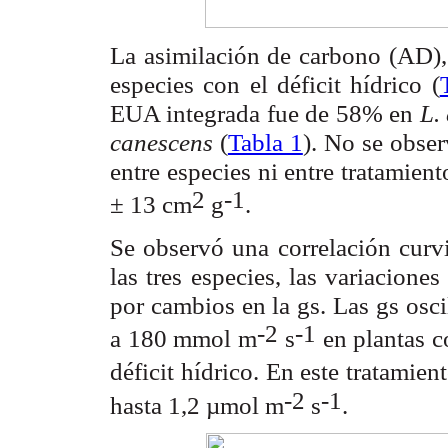
La asimilación de carbono (A
)
D
especies con el déficit hídrico (
EUA integrada fue de 58% en
L.
canescens
(
Tabla 1
). No se obser
entre especies ni entre tratamient
2
-1
± 13 cm
g
.
Se observó una correlación curvi
las tres especies, las variacione
por cambios en la g
. Las g
osc
s
s
-2
-1
a 180 mmol m
s
en plantas 
déficit hídrico. En este tratami
-2
-1
hasta 1,2 µmol m
s
.