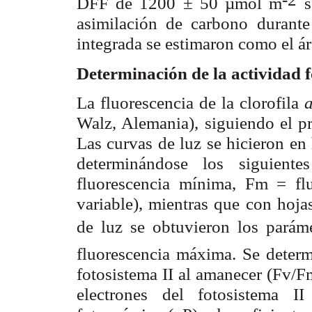
DFF de 1200 ± 50 µmol m
s
asimilación de carbono durant
integrada se estimaron como el ár
Determinación de la actividad f
La fluorescencia de la clorofila
Walz, Alemania), siguiendo el p
Las curvas de luz se hicieron en
determinándose los siguiente
fluorescencia mínima, F
= fl
m
variable), mientras que con hoja
de luz se obtuvieron los paráme
fluorescencia máxima. Se determ
fotosistema II al amanecer (F
/F
v
electrones del fotosistema I