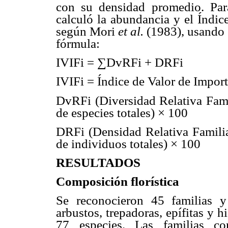
con su densidad promedio. Pa
calculó la abundancia y el Índic
según
Mori
et
al.
(1983), usando 
f
órmula:
IVIFi = ∑DvRFi
+
DRFi
IVIFi = Índice de Valor de Import
DvRFi (Diversidad Relativa Fam
de especies totales) × 100
DRFi (Densidad Relativa Famili
de individuos totales) × 100
RESULTADOS
Composición florística
Se reconocieron 45 familias y
arbustos, trepadoras, epífitas y 
77 especies. Las familias c