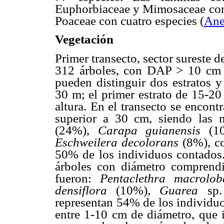
Euphorbiaceae y Mimosaceae con 
Poaceae con cuatro especies (
Ane
Vegetación
Primer transecto, sector sureste 
312 árboles, con
DAP > 10
c
pueden distinguir dos estratos 
30 m; el primer estrato de 15-20
altura. En el transecto se encon
superior a 30
cm,
siendo las 
(24%),
Carapa guianensis
(1
Eschweilera decolorans
(8%), c
50% de los individuos contados.
árboles con diámetro comprend
fueron:
Pentaclethra macrol
densiflora
(10%),
Guarea
sp
representan 54% de los individuo
entre 1-10
cm
de diámetro, que 