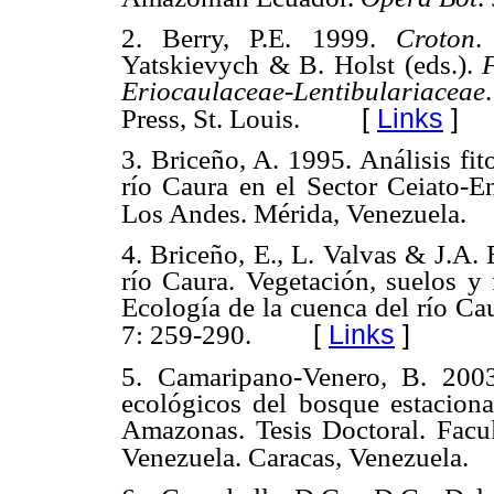
2. Berry,
P.E. 1999.
Croton
.
Yatskievych & B. Holst
(eds.).
Eriocaulaceae-Lentibulariaceae
[
Links
]
Press,
St. Louis.
3. Briceño, A. 1995. Análisis fi
río Caura en el Sector Ceiato-En
Los Andes. Mérida, Venezuela.
4. Briceño, E., L. Valvas & J.A.
río Caura. Vegetación, suelos y
Ecolo
gí
a de la cuenca del río Cau
[
Links
]
7: 259-290.
5.
Camaripano-Venero, B. 2003
ecológicos del bosque estaciona
Amazonas. Tesis Doctoral. Facul
Venezuela. Caracas, Venezuela.