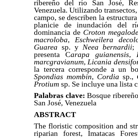
ribereño del río San José, Res
Venezuela. Utilizando transectos
campo, se describen la estructur
planicie de inundación del r
dominancia de
Croton megalod
macroloba
,
Eschweilera decol
Guarea
sp. y
Neea bernardii
;
presenta C
arapa guianensis
,
marcgravianum
,
Licania densifo
la tercera corresponde a un 
Spondias mombin
,
Cordia
sp.,
Protium
sp. Se incluye una lista 
Palabras clave:
Bosque ribereño,
San José, Venezuela
ABSTRACT
The floristic
composition
and
st
riparian forest,
Imatacas
Fore