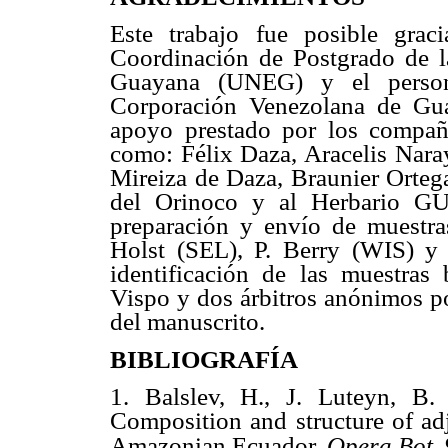
Este trabajo fue posible grac
Coordinación de Postgrado de l
Guayana (UNEG) y el perso
Corporación Venezolana de Gu
apoyo prestado por los compañe
como: Félix Daza, Aracelis Nara
Mireiza de Daza, Braunier Orte
del Orinoco y al Herbario GU
preparación y envío de muestr
Holst (SEL),
P. Berry
(WIS) y
identificaci
ón de las muestras 
Vispo y dos árbitros anónimos po
del manuscrito.
BIBLIOGRAFÍA
1. Balslev,
H., J.
Luteyn, B.
Composition
and
structure of a
Amazonian
Ecuador.
Opera
Bot
.