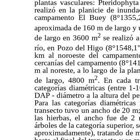
plantas vasculares: Pteridophyt
realizó en la planicie de inunda
campamento El Buey (8°1355
aproximada de 160 m de largo y 
2
de largo en 3600 m
se realizó a
río, en Pozo del Higo (8°1548,1
km al noroeste del campamento
cercanías del campamento (8°14
m al noreste, a lo largo de la pl
2
de largo, 4800 m
. En cada tr
categorías diamétricas (entre 1-
DAP -
diámetro a la altura del p
Para las categorías diamétrica
transecto tuvo un ancho de 20 m
las hierbas, el ancho fue de 2
árboles de la categoría superior,
aproximadamente), tratando de m