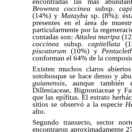
encontradas las más abundan
Brownea coccinea
subsp.
cap
(14%) y
Matayba
sp. (8%); és
presentes en el área de muest
particularmente por la regenerac
contadas son:
Attalea maripa
(1
coccinea
subsp.
capitellata
(
piscatorum
(10%) y
Pentacle
conforman el 64% de la composi
Existen muchos claros abiertos
sotobosque se hace denso y abu
guianensis
, aunque también es
Dilleniaceae, Bignoniaceae y Fa
que las epífitas. El estrato herb
sitios se observó a la especie
He
alto.
Segundo transecto, sector no
encontraron aproximadamente 2