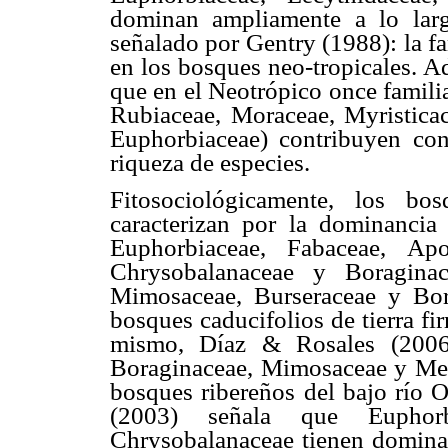
dominan ampliamente a lo larg
señalado por
Gentry (1988):
la f
en los bosques neo-tropicales. A
que en el Neotr
ópico once famil
Rubiaceae, Moraceae, Myristicac
Euphorbiaceae) contribuyen c
riqueza de especies.
Fitosocioló
gicamente, los bo
caracterizan por la dominancia
Euphorbiaceae, Fabaceae, Apo
Chrysobalanaceae y Boraginac
Mimosaceae, Burseraceae y Bor
bosques caducifolios de tierra f
mismo, Díaz & Rosales (2006)
Boraginaceae, Mimosaceae y Meli
bosques ribereños del bajo río 
(2003) señala que Euphorb
Chrysobalanaceae tienen dominanc