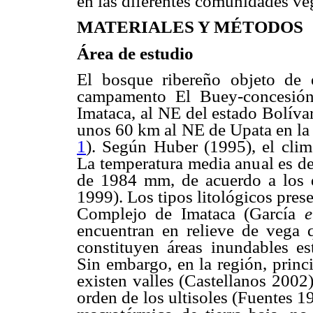
en las diferentes comunidades veg
MATERIALES Y MÉTODOS
Área de estudio
El bosque ribereño objeto de 
campamento El Buey-concesión
Imataca, al
NE
del estado Bolíva
unos 60 km al
NE
de Upata en l
1
).
Según Huber (1995), el clim
La temperatura media anual es de
de 1984
mm,
de acuerdo a los 
1999). Los tipos litológicos pres
Complejo de Imataca (García
encuentran en relieve de vega q
constituyen áreas inundables e
Sin embargo, en la región, princ
existen valles (Castellanos 2002
orden de los ultisoles (Fuentes 