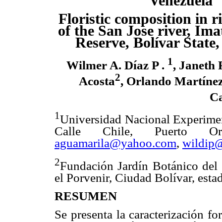
Venezuela
Floristic
composition
in
r
of
the San
Jose river,
Ima
Reserve, Bolí
var State
1
Wilmer A. Díaz P .
, Janeth
2
Acosta
, Orlando Martíne
Ca
1
Universidad Nacional Experime
Calle Chile, Puerto Ord
aguamarila@yahoo.com
,
wildip
2
Fundación Jardín Botánico del
el Porvenir, Ciudad Bolívar, esta
RESUMEN
Se presenta la caracterización fo