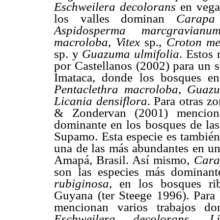
Eschweilera decolorans
en vega
los valles dominan
Carapa 
Aspidosperma marcgravianu
ma
croloba
,
Vitex
sp.,
Croton me
sp. y
Guazuma ulmifolia
. Estos 
por Castellanos (2002) para un s
Imataca, donde los bosques en
Pentaclethra macroloba
,
Guazu
Licania densiflora
. Para otras 
& Zondervan (2001) mencio
dominante en los bosques de las 
Supamo. Esta especie es tambié
una de las más abundantes en un
Amapá, Brasil. Así mismo,
Cara
son las especies más dominan
rubiginosa
, en los bosques ri
Guyana
(ter
Steege 1996). Par
mencionan varios trabajos do
Eschweilera decolorans
,
L