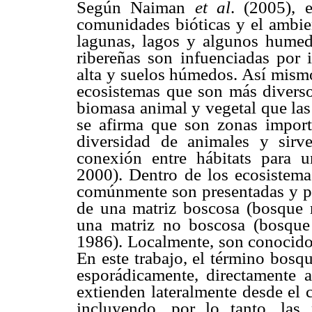
Según Naiman
et
al
. (2005), 
comunidades bióticas y el ambien
lagunas, lagos y algunos humeda
ribereñas son infuenciadas por
alta y suelos húmedos. Así mismo
ecosistemas que son más diverso
biomasa animal y vegetal que las
se afirma que son zonas import
diversidad de animales y sir
conexión entre hábitats para 
2000). Dentro de los ecosistema
comúnmente son presentadas y per
de una matriz boscosa (bosque 
una matriz no boscosa (bosque
1986). Localmente, son conocid
En este trabajo, el t
érmino bosqu
esporádicamente, directamente a
extienden lateralmente desde el c
incluyendo, por lo tanto, las 