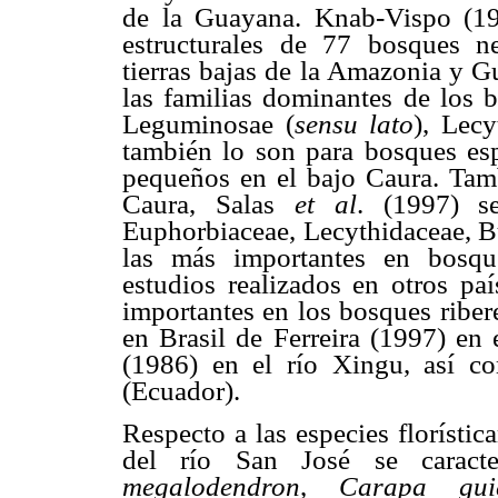
de la Guayana. Knab-Vispo (199
estructurales de 77 bosques n
tierras bajas de la Amazonia y G
las familias dominantes de los 
Leguminosae (
sensu
lato
), Lecy
también lo son para bosques es
pequeños en el bajo Caura. Tamb
Caura, Salas
et
al
. (1997) s
Euphorbiaceae, Lecythidaceae, B
las más importantes en bosqu
estudios realizados en otros pa
importantes en los bosques riber
en Brasil de Ferreira (1997) en
(1986) en el río Xingu, así 
(Ecuador).
Respecto a las especies florísti
del río San José se caract
megalodendron
,
Carapa guia