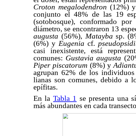
Croton megalodendron
(12%) 
conjunto el 48% de las 19 espec
(sotobosque), conformado por
diámetro, se encontraron 13 espe
augusta
(56%),
Matayba
sp. (
(6%) y
Eugenia
cf.
pseudopsi
casi inexistente, está repres
comunes:
Gustavia augusta
(20
Piper
piscatorum
(8%) y
Adiant
agrupan 62% de los individuos 
lianas son comunes, debido a lo
ep
ífitas.
En la
Tabla 1
se presenta una sí
más abundantes en cada transecto