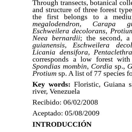
Through transects, botanical col
and
structure of three forest ty
the first
belongs to
a
mediu
megalodendron
,
Carapa gui
Eschweilera decolorans
,
Proti
Neea bernardii
; the
second,
guianensis
,
Eschweilera deco
Licania densifora
,
Pentacleth
corresponds
a
low forest wit
Spondias mombin
,
Cordia
sp.,
G
Protium
sp. A list
of 77 species f
Key words:
Floristic,
Guiana s
river,
Venezuela
Recibido: 06/02/2008
Aceptado: 05/08/2009
INTRODUCCIÓN