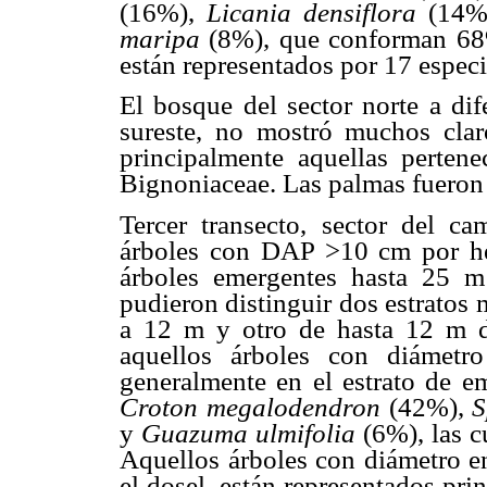
(16%),
Licania densiflora
(14%
maripa
(8%), que conforman 68%
están representados por 17 especi
El bosque del sector norte a dif
sureste, no mostró muchos claro
principalmente aquellas pertene
Bignoniaceae. Las palmas fueron 
Tercer transecto, sector del c
árboles con
DAP >10
cm
por h
árboles emergentes hasta 25 m
pudieron distinguir dos estratos
a 12 m y otro de hasta 12 m de
aquellos árboles con diámet
generalmente en el estrato de e
Croton megalodendron
(42%),
S
y
Guazuma ulmifolia
(6%), las c
Aquellos árboles con diámetro e
el dosel, están representados pr