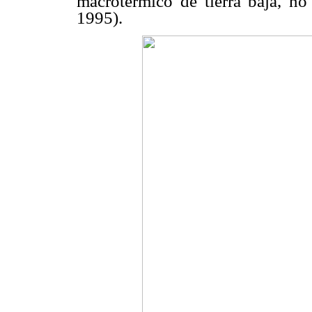
macrotérmico de tierra baja, no
1995).