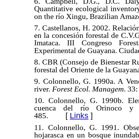
6.
Campbell, D.G., D.C.
Dal
Quantitative ecological invento
on
the río Xingu,
Brazilian Ama
7.
Castellanos,
H. 2002.
Relació
en la concesión forestal de C.V
Imataca. III Congreso Forest
Experimental de Guayana. Ciudad
8.
CBR (Consejo de Bienestar Ru
forestal del Oriente de la Guayan
9.
Colonnello,
G.
1990a. A
Ven
river.
Forest
Ecol. Managem
. 33
10.
Colonnello,
G.
1990b. Ele
cuenca del río Orinoco y 
[
Links
]
485.
11.
Colonnello,
G. 1991.
Obse
hojarasca en un bosque inundab