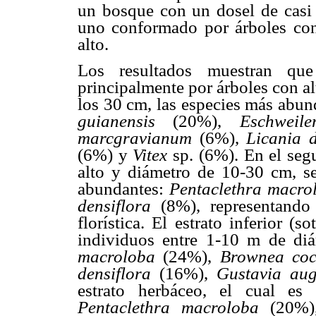
un bosque con un dosel de casi 
uno conformado por árboles co
alto.
Los resultados muestran que
principalmente por árboles con al
los 30
cm,
las especies más abun
guianensis
(20%),
Eschweil
marcgravianum
(6%),
Licania 
(6%) y
Vitex
sp. (6%). En el seg
alto y diámetro de 10-30
cm,
s
abundantes:
Pentaclethra macr
densiflora
(8%), representando
florística. El estrato inferior 
individuos entre 1-10 m de di
macroloba
(24%),
Brownea co
densiflora
(16%),
Gustavia au
estrato herbáceo, el cual es
Pentaclethra macroloba
(20%