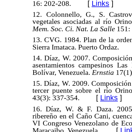
[
Links
]
16: 202-208.
12.
Colonnello,
G., S.
Castro
vegetales asociadas al río Ori
Mem.
Soc. Ci.
Nat.
La Salle
151:
13.
CVG. 1984. Plan de la orde
Sierra Imataca. Puerto Ordaz.
14.
Dí
az, W. 2007. Composición 
asentamientos campesinos Las 
Bolívar, Venezuela.
Ernstia
17(1)
15.
Díaz, W. 2009. Composición f
tercer puente sobre el río Orin
[
Links
]
43(3): 337-354.
16.
Díaz, W. &
F.
Daza. 2005
ribereño en el Caño Cani, cuenca
VI Congreso Venezolano de Ecol
[
Lin
Maracaibo, Venezuela.