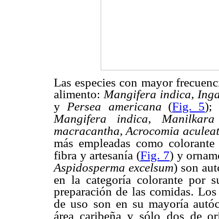
Las especies con mayor frecuenci
alimento:
Mangifera indica
,
Ing
y
Persea
americana
(
Fig. 5
);
Mangifera indica
,
Manilkara
macracantha
,
Acrocomia aculea
más empleadas como colorante 
fibra y artesanía (
Fig. 7
) y ornam
Aspidosperma excelsum
) son au
en la categoría colorante por s
preparación de las comidas. Los
de uso
son en su mayoría autóc
área caribeña y sólo
dos de or