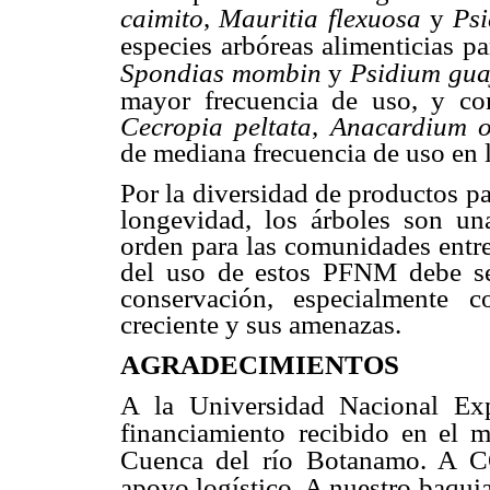
caimito
,
Mauritia flexuosa
y
Ps
especies arbóreas alimenticias pa
Spondias mombin
y
Psidium gu
mayor frecuencia de uso, y c
Cecropia peltata
,
Anacardium o
de mediana frecuencia de uso en 
Por la diversidad de productos pa
longevidad, los árboles son un
orden para las comunidades entre
del uso de estos PFNM debe se
conservación, especialmente c
creciente y sus amenazas.
AGRADECIMIENTOS
A la Universidad Nacional Ex
financiamiento
recibido en el 
Cuenca del río
Botanamo. A C
apoyo logístico. A nuestro
baquia