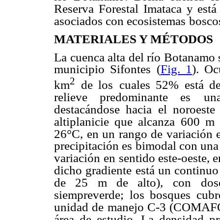
Reserva Forestal
Imataca y está
asociados con ecosistemas
boscos
MATERIALES Y MÉTODOS
La cuenca alta del río Botanamo s
municipio Sifontes (
Fig. 1
). O
2
km
de los
cuales 52% está de
relieve predominante es
un
destacándose hacia el noroeste
altiplanicie que alcanza 600 m
26°C, en un rango de variación e
precipitación es bimodal con un
variación
en sentido este-oeste,
dicho gradiente
está un continuo
de 25 m de alto),
con dos
siempreverde; los bosques cubr
unidad de manejo C-3 (COMAFOR
área de estudio. La densidad p