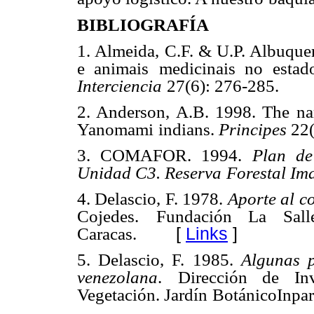
BIBLIOGRAFÍA
1. Almeida, C.F. & U.P. Albuque
e animais
medicinais no estad
Interciencia
27(6): 276-285.
2. Anderson, A.B. 1998. The na
Yanomami
indians.
Principes
22(
3. COMAFOR. 1994.
Plan de
Unidad C3. Reserva
Forestal Im
4. Delascio, F. 1978.
Aporte al c
Cojedes.
Fundación La Salle
[
Links
]
Caracas.
5. Delascio, F. 1985.
Algunas p
venezolana
.
Dirección de Inv
Vegetación. Jardín
BotánicoInpar