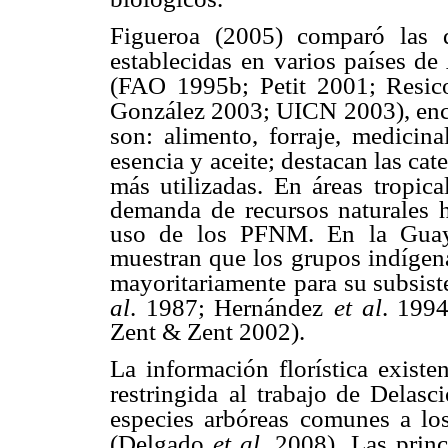
Figueroa (2005) comparó las d
establecidas
en varios países de
(FAO 1995b;
Petit 2001; Resi
González 2003; UICN
2003), en
son: alimento, forraje, medicinal
esencia y aceite; destacan las cat
más utilizadas. En áreas tropica
demanda de recursos naturales 
uso de los PFNM. En la Guaya
muestran que los grupos indígena
mayoritariamente
para su subsis
al
. 1987; Hernández
et al
. 199
Zent & Zent 2002).
La información florística existe
restringida
al trabajo de Delasc
especies arbóreas
comunes a los
(Delgado
et al
. 2008).
Las prin