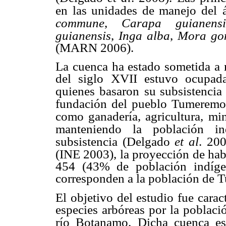
en las unidades de manejo del
commune
,
Carapa guianensi
guianensis
,
Inga alba
,
Mora gon
(MARN 2006).
La cuenca ha estado sometida a m
del siglo XVII estuvo ocupad
quienes basaron
su subsistencia
fundación del pueblo
Tumeremo 
como ganadería, agricultura,
min
manteniendo la población in
subsistencia (Delgado
et al
. 20
(INE 2003), la proyección de hab
454 (43% de población indíge
corresponden a la población de T
El objetivo del estudio fue cara
especies arbóreas por la població
río Botanamo.
Dicha cuenca est