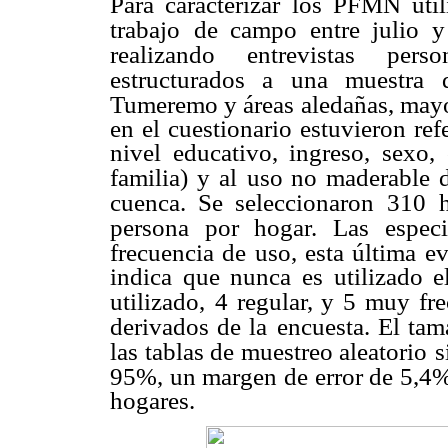
Para caracterizar los PFMN uti
trabajo
de campo entre julio 
realizando entrevistas
pers
estructurados a una muestra 
Tumeremo y áreas aledañas, mayo
en el cuestionario estuvieron re
nivel educativo, ingreso, sexo,
familia) y al
uso no maderable de
cuenca. Se seleccionaron
310 h
persona por hogar. Las especi
frecuencia de uso, esta última e
indica que nunca es utilizado e
utilizado,
4 regular, y 5 muy fr
derivados de la
encuesta. El ta
las tablas de muestreo aleatorio
s
95%, un margen de error de 5,4%
hogares.