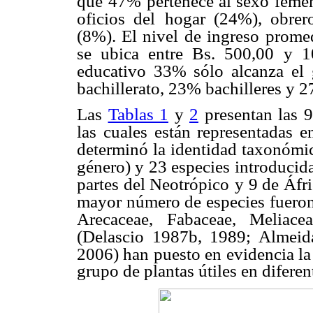
que
47% pertenece al sexo femen
oficios del
hogar (24%), obrer
(8%). El nivel de ingreso
promed
se ubica entre Bs. 500,00
y 1
educativo 33% sólo alcanza el
bachillerato, 23% bachilleres y 2
Las
Tablas 1
y
2
presentan las 
las
cuales están representadas e
determinó la
identidad taxonómic
género) y 23 especies
introducida
partes del Neotrópico
y 9 de Áfri
mayor número de especies
fuero
Arecaceae, Fabaceae, Meliace
(Delascio 1987b, 1989; Almei
2006) han puesto en evidencia la
grupo de plantas útiles en diferent