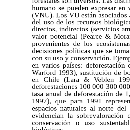
forestales son diversos. Las dist
humano se pueden expresar en 
(VNU). Los VU están asociados a
del uso de los recursos biológic
directos, indirectos (servicios 
valor potencial
(Pearce & Mora
provenientes de los
ecosistema
decisiones políticas que se toma
con su uso y conservación. Ejemp
en varios países: deforestación
Warford 1993), sustitución de b
en Chile (Lara & Veblen 1993
deforestaciones 100 000-300 00
tasa
anual de deforestación de 
1997), que
para 1991 represe
espacios naturales al norte
del
evidencian la sobrevaloración 
conservación o uso sustentabl
biológicos.