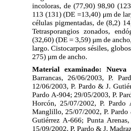
incoloras, de (77,90) 98,90 (12
113 (131) (DE =13,40) μm de larg
células pigmentadas, de (8,2) 1
Tetrasporangios zonados, endó
(32,60) (DE = 3,59) μm de ancho,
largo. Cistocarpos sésiles, glob
275) μm de ancho.
Material examinado:
Nueva 
Barrancas, 26/06/2003, P. Pa
12/06/2003, P. Pardo & J. Gutié
Pardo A-904; 29/05/2003, P. Par
Horcón, 25/07/2002, P. Pardo 
Manglillo, 25/07/2002, P. Pardo
Gutiérrez A-666; Punta Arenas
15/09/2002, P. Pardo & J. Madra