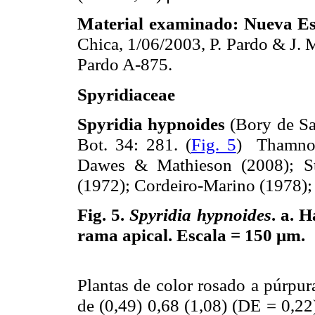
Material examinado: Nueva Es
Chica, 1/06/2003, P. Pardo & J. 
Pardo A-875.
Spyridiaceae
Spyridia hypnoides
(Bory de Sai
Bot. 34: 281. (
Fig. 5
) Thamnop
Dawes & Mathieson (2008); St
(1972); Cordeiro-Marino (1978)
Fig. 5.
Spyridia hypnoides
. a. 
rama apical. Escala = 150 μm.
Plantas de color rosado a púrpur
de (0,49) 0,68 (1,08) (DE = 0,22