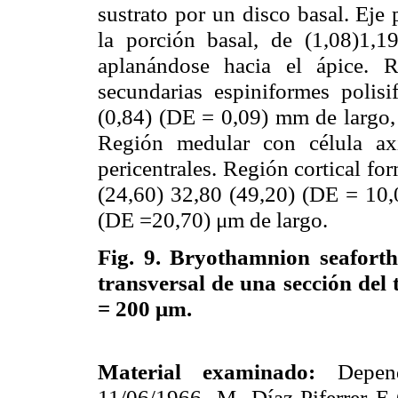
sustrato por un disco basal. Eje p
la porción basal, de (1,08)1,
aplanándose hacia el ápice. R
secundarias espiniformes polisif
(0,84) (DE = 0,09) mm de largo,
Región medular con célula ax
pericentrales. Región cortical fo
(24,60) 32,80 (49,20) (DE = 10,
(DE =20,70) μm de largo.
Fig. 9.
Bryothamnion seaforthi
transversal de una sección del
= 200 μm.
Material examinado:
Depen
11/06/1966, M. Díaz-Piferrer E-