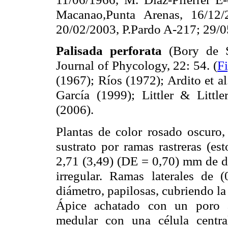
Macanao,Punta Arenas, 16/12
20/02/2003, P.Pardo A-217; 29/0
Palisada perforata
(Bory de 
Journal of Phycology, 22: 54.
(
Fi
(1967); Ríos (1972); Ardito et a
García (1999); Littler & Littl
(2006).
Plantas de color rosado oscuro
sustrato por ramas rastreras (est
2,71 (3,49) (DE = 0,70) mm de di
irregular. Ramas laterales de
diámetro, papilosas, cubriendo la
Ápice achatado con un poro a
medular con una célula centra