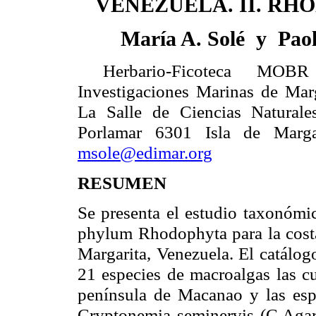
VENEZUELA. II. RH
María A. Solé
y
Pao
Herbario-Ficoteca MOB
Investigaciones Marinas de Mar
La Salle
de Ciencias Naturale
Porlamar 6301 Isla de Margar
msole@edimar.org
RESUMEN
Se presenta el estudio taxonómic
phylum Rhodophyta para la costa
Margarita, Venezuela. El catálogo
21 especies de macroalgas las cu
península de Macanao y las esp
Cryptonemia seminervis (C.Agar