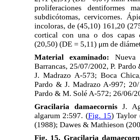
proliferaciones dentiformes m
subdicótomas, cervicornes. Áp
incoloras, de (45,10) 161,20 (2
cortical con una o dos capas 
(20,50) (DE = 5,11) μm de diámet
Material examinado:
Nueva E
Barrancas, 25/07/2002, P. Pardo
J. Madrazo A-573; Boca Chica,
Pardo & J. Madrazo A-997; 20/1
Pardo & M. Solé A-572; 26/06/20
Gracilaria damaecornis
J. Aga
algarum 2:597. (
Fig. 15
) Taylor
(1988); Dawes & Mathieson (200
Fig. 15.
Gracilaria damaecorni