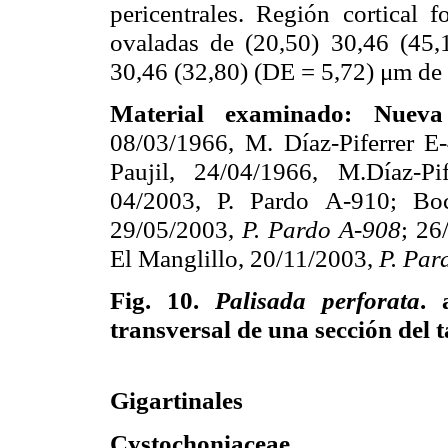
pericentrales. Región cortical
ovaladas de (20,50) 30,46 (45
30,46 (32,80) (DE = 5,72) μm de 
Material examinado: Nueva
08/03/1966, M. Díaz-Piferrer E
Paujil, 24/04/1966, M.Díaz-P
04/2003, P. Pardo A-910; B
29/05/2003,
P. Pardo A-908
; 26
El Manglillo, 20/11/2003,
P. Par
Fig. 10.
Palisada perforata
. 
transversal de una sección del 
Gigartinales
Cystochoniaceae