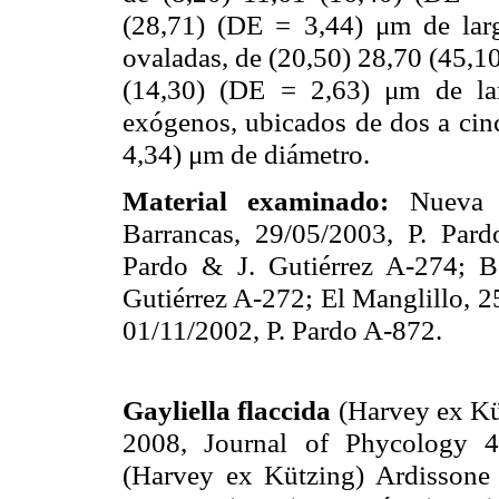
(28,71) (DE = 3,44) μm de lar
ovaladas, de (20,50) 28,70 (45,1
(14,30) (DE = 2,63) μm de larg
exógenos, ubicados de dos a cin
4,34) μm de diámetro.
Material examinado:
Nueva E
Barrancas, 29/05/2003, P. Par
Pardo & J. Gutiérrez A-274; B
Gutiérrez A-272; El Manglillo, 2
01/11/2002, P. Pardo A-872.
Gayliella flaccida
(
Harvey
ex Kü
2008, Journal of Phycology 4
(
Harvey
ex Kützing) Ardissone 