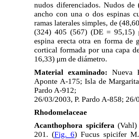
nudos diferenciados. Nudos de 
ancho con una o dos espinas cur
ramas laterales simples, de (48,
(324) 405 (567) (DE = 95,15) 
espina erecta otra en forma de
cortical formada por una capa de
16,33) μm de diámetro.
Material examinado:
Nueva E
Aponte A-175; Isla de Margarita
Pardo A-912;
26/03/2003, P. Pardo A-858; 26/
Rhodomelaceae
Acanthophora spicifera
(Vahl) 
201. (
Fig. 6
) Fucus spicifer M