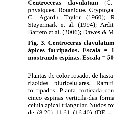
Centroceras clavulatum
(C. 
physiques. Botanique. Cryptoga
C. Agardh Taylor (1960); Rí
Steyermark et al. (1994); Ardit
Barreto et al. (2006); Dawes & M
Fig. 3.
Centroceras clavulatum.
ápices forcipados. Escala =
mostrando espinas. Escala = 5
Plantas de color rosado, de hast
rizoides pluricelulares. Rami
forcipados. Planta corticada c
cinco espinas verticila-das form
célula apical triangular. Nudos f
de (8,20) 11,61 (16,40) (DE =