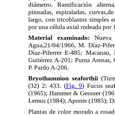
diámetro. Ramificación altern
pinnadas, espiraladas, curvas,
largo, con tricoblastos simples 
por una célula axial rodeada por 1
Material examinado:
Nueva 
Agua,21/04/1966, M. Díaz-Pifer
Díaz-Piferrer E-485; Macanao,
Gutiérrez A-201; Punta Arenas, 
P. Pardo A-206.
Bryothamnion seaforthii
(Turn
(32) 2: 433.
(
Fig. 9
) Fucus sea
(1965); Hammer & Gessner (1967
Lemus (1984); Aponte (1985); D
Plantas de color morado a rosad