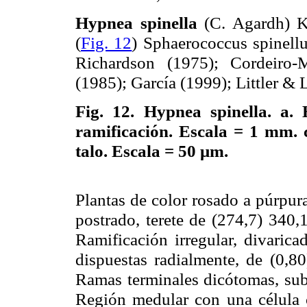
Hypnea spinella
(C. Agardh) K
(
Fig. 12
) Sphaerococcus spinell
Richardson (1975); Cordeiro-
(1985); García (1999); Littler & L
Fig. 12.
Hypnea spinella. a. 
ramificación. Escala =
1 mm
.
talo. Escala = 50 μm.
Plantas de color rosado a púrpur
postrado, terete de (274,7) 340
Ramificación irregular, divarica
dispuestas radialmente, de (0,8
Ramas terminales dicótomas, sub
Región medular con una célula c