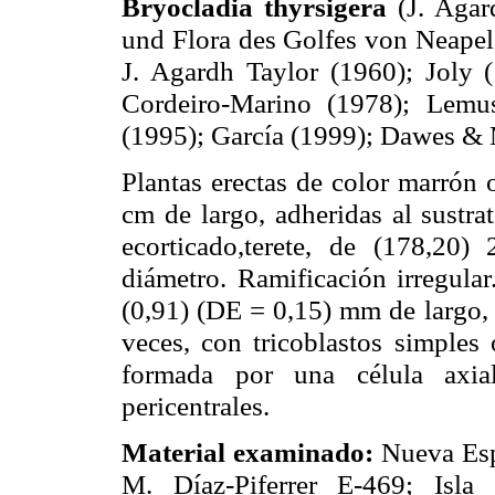
Bryocladia thyrsigera
(J. Agar
und Flora des Golfes von Neapel 
J. Agardh Taylor (1960); Joly 
Cordeiro-Marino (1978); Lemus
(1995); García (1999); Dawes & 
Plantas erectas de color marrón 
cm de largo, adheridas al sustrat
ecorticado,terete, de (178,2
diámetro. Ramificación irregula
(0,91) (DE = 0,15) mm de largo, a
veces, con tricoblastos simples 
formada por una célula axia
pericentrales.
Material examinado:
Nueva Esp
M. Díaz-Piferrer E-469; Isla