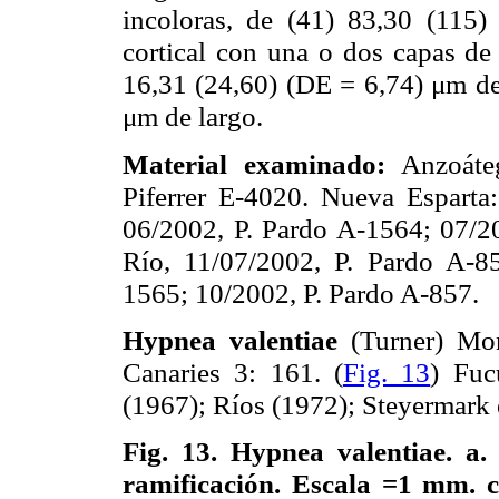
incoloras, de (41) 83,30 (115
cortical con una o dos capas de 
16,31 (24,60) (DE = 6,74) μm de
μm de largo.
Material examinado:
Anzoáteg
Piferrer E-4020. Nueva Esparta:
06/2002, P. Pardo A-1564; 07/2
Río, 11/07/2002, P. Pardo A-8
1565; 10/2002, P. Pardo A-857.
Hypnea valentiae
(Turner) Mont
Canaries 3: 161. (
Fig. 13
) Fuc
(1967); Ríos (1972); Steyermark 
Fig. 13.
Hypnea valentiae. a.
ramificación. Escala =1 mm. c