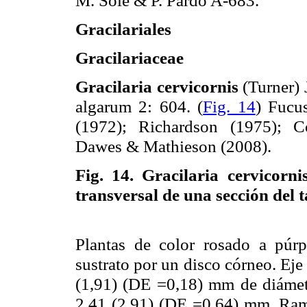
Gracilariales
Gracilariaceae
Gracilaria cervicornis
(Turner) 
algarum 2: 604. (
Fig. 14
) Fucu
(1972); Richardson (1975); C
Dawes & Mathieson (2008).
Fig. 14.
Gracilaria cervicorn
transversal de una sección del t
Plantas de color rosado a púr
sustrato por un disco córneo. Eje 
(1,91) (DE =0,18) mm de diámetr
2,41 (2,91) (DE =0,64) mm. Rami