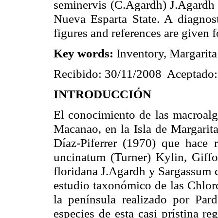
seminervis (C.Agardh) J.Agardh a
Nueva
Esparta
State
. A diagnos
figures and references are given f
Key words:
Inventory,
Margarita
Recibido: 30/11/2008 Aceptado:
INTRODUCCIÓN
El conocimiento de las macroalg
Macanao, en
la Isla
de Margarita 
Díaz-Piferrer (1970) que hace r
uncinatum (Turner) Kylin, Giffor
floridana J.Agardh y Sargassum
estudio taxonómico de las Chlor
la península realizado por Par
especies de esta casi prístina re