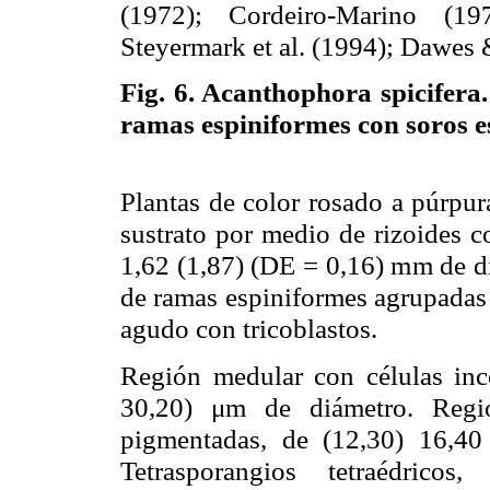
(1972); Cordeiro-Marino (1
Steyermark et al. (1994); Dawes
Fig. 6.
Acanthophora spicifera.
ramas espiniformes con soros e
Plantas de color rosado a púrpur
sustrato por medio de rizoides co
1,62 (1,87) (DE = 0,16) mm de di
de ramas espiniformes agrupadas 
agudo con tricoblastos.
Región medular con células inc
30,20) μm de diámetro. Regió
pigmentadas, de (12,30) 16,4
Tetrasporangios tetraédrico