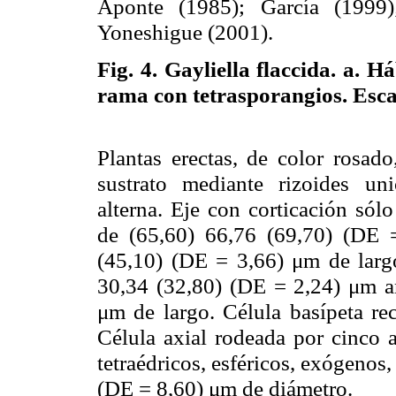
Aponte (1985); García (1999)
Yoneshigue (2001).
Fig. 4.
Gayliella flaccida. a. H
rama con tetrasporangios. Esca
Plantas erectas, de color rosad
sustrato mediante rizoides un
alterna. Eje con corticación sól
de (65,60) 66,76 (69,70) (DE 
(45,10) (DE = 3,66) μm de largo
30,34 (32,80) (DE = 2,24) μm a
μm de largo. Célula basípeta rect
Célula axial rodeada por cinco a
tetraédricos, esféricos, exógenos
(DE = 8,60) μm de diámetro.