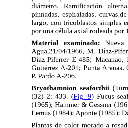
diámetro. Ramificación altern
pinnadas, espiraladas, curvas,
largo, con tricoblastos simples 
por una célula axial rodeada por 1
Material examinado:
Nueva 
Agua,21/04/1966, M. Díaz-Pifer
Díaz-Piferrer E-485; Macanao,
Gutiérrez A-201; Punta Arenas, 
P. Pardo A-206.
Bryothamnion seaforthii
(Turn
(32) 2: 433.
(
Fig. 9
) Fucus sea
(1965); Hammer & Gessner (1967
Lemus (1984); Aponte (1985); D
Plantas de color morado a rosad