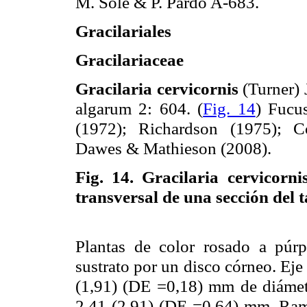
M. Solé & P. Pardo A-683.
Gracilariales
Gracilariaceae
Gracilaria cervicornis
(Turner) 
algarum 2: 604. (
Fig. 14
) Fucu
(1972); Richardson (1975); C
Dawes & Mathieson (2008).
Fig. 14.
Gracilaria cervicorn
transversal de una sección del t
Plantas de color rosado a púr
sustrato por un disco córneo. Eje 
(1,91) (DE =0,18) mm de diámetr
2,41 (2,91) (DE =0,64) mm. Rami