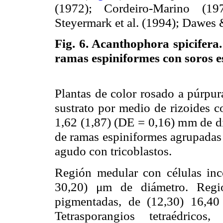
(1972); Cordeiro-Marino (1
Steyermark et al. (1994); Dawes
Fig. 6.
Acanthophora spicifera.
ramas espiniformes con soros e
Plantas de color rosado a púrpur
sustrato por medio de rizoides co
1,62 (1,87) (DE = 0,16) mm de di
de ramas espiniformes agrupadas 
agudo con tricoblastos.
Región medular con células inc
30,20) μm de diámetro. Regió
pigmentadas, de (12,30) 16,4
Tetrasporangios tetraédrico