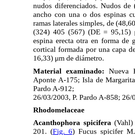
nudos diferenciados. Nudos de 
ancho con una o dos espinas cur
ramas laterales simples, de (48,
(324) 405 (567) (DE = 95,15) 
espina erecta otra en forma de
cortical formada por una capa de
16,33) μm de diámetro.
Material examinado:
Nueva E
Aponte A-175; Isla de Margarita
Pardo A-912;
26/03/2003, P. Pardo A-858; 26/
Rhodomelaceae
Acanthophora spicifera
(Vahl) 
201. (
Fig. 6
) Fucus spicifer M