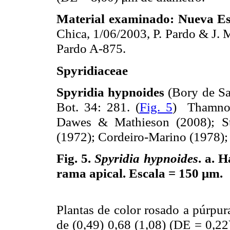
Material examinado: Nueva Es
Chica, 1/06/2003, P. Pardo & J. 
Pardo A-875.
Spyridiaceae
Spyridia hypnoides
(Bory de Sai
Bot. 34: 281. (
Fig. 5
) Thamnop
Dawes & Mathieson (2008); St
(1972); Cordeiro-Marino (1978)
Fig. 5.
Spyridia hypnoides
. a. 
rama apical. Escala = 150 μm.
Plantas de color rosado a púrpur
de (0,49) 0,68 (1,08) (DE = 0,22