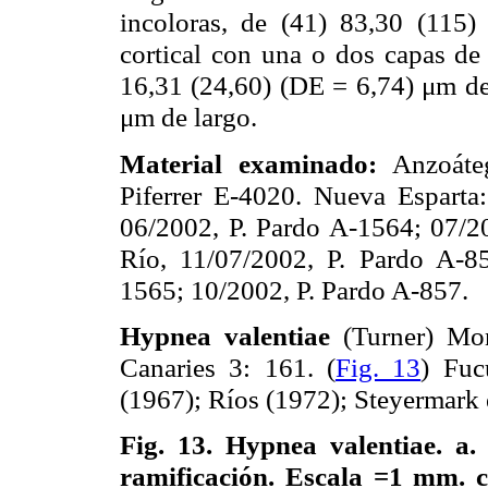
incoloras, de (41) 83,30 (115
cortical con una o dos capas de 
16,31 (24,60) (DE = 6,74) μm de
μm de largo.
Material examinado:
Anzoáteg
Piferrer E-4020. Nueva Esparta:
06/2002, P. Pardo A-1564; 07/2
Río, 11/07/2002, P. Pardo A-8
1565; 10/2002, P. Pardo A-857.
Hypnea valentiae
(Turner) Mont
Canaries 3: 161. (
Fig. 13
) Fuc
(1967); Ríos (1972); Steyermark 
Fig. 13.
Hypnea valentiae. a.
ramificación. Escala =1 mm. c