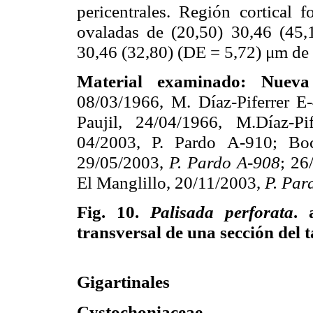
pericentrales. Región cortical
ovaladas de (20,50) 30,46 (45
30,46 (32,80) (DE = 5,72) μm de 
Material examinado: Nueva
08/03/1966, M. Díaz-Piferrer E
Paujil, 24/04/1966, M.Díaz-P
04/2003, P. Pardo A-910; B
29/05/2003,
P. Pardo A-908
; 26
El Manglillo, 20/11/2003,
P. Par
Fig. 10.
Palisada perforata
. 
transversal de una sección del 
Gigartinales
Cystochoniaceae