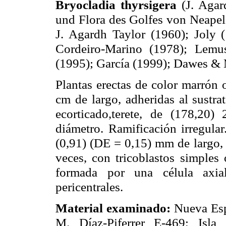
Bryocladia thyrsigera
(J. Agar
und Flora des Golfes von Neapel 
J. Agardh Taylor (1960); Joly 
Cordeiro-Marino (1978); Lemus
(1995); García (1999); Dawes & 
Plantas erectas de color marrón 
cm de largo, adheridas al sustrat
ecorticado,terete, de (178,2
diámetro. Ramificación irregula
(0,91) (DE = 0,15) mm de largo, a
veces, con tricoblastos simples 
formada por una célula axia
pericentrales.
Material examinado:
Nueva Esp
M. Díaz-Piferrer E-469; Isla