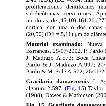
proliferaciones dentiformes m
subdicótomas, cervicornes. Áp
incoloras, de (45,10) 161,20 (2
cortical con una o dos capas 
(20,50) (DE = 5,11) μm de diámet
Material examinado:
Nueva E
Barrancas, 25/07/2002, P. Pardo
J. Madrazo A-573; Boca Chica,
Pardo & J. Madrazo A-997; 20/1
Pardo & M. Solé A-572; 26/06/20
Gracilaria damaecornis
J. Aga
algarum 2:597. (
Fig. 15
) Taylor
(1988); Dawes & Mathieson (200
Fig. 15.
Gracilaria damaecorni