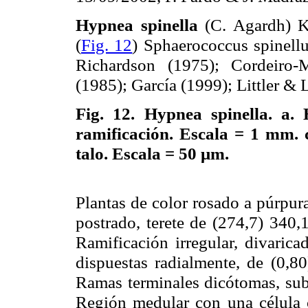
Hypnea spinella
(C. Agardh) K
(
Fig. 12
) Sphaerococcus spinell
Richardson (1975); Cordeiro-
(1985); García (1999); Littler & L
Fig. 12.
Hypnea spinella. a. 
ramificación. Escala =
1 mm
.
talo. Escala = 50 μm.
Plantas de color rosado a púrpur
postrado, terete de (274,7) 340
Ramificación irregular, divarica
dispuestas radialmente, de (0,8
Ramas terminales dicótomas, sub
Región medular con una célula c