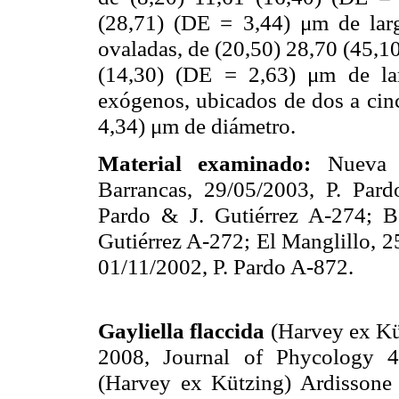
(28,71) (DE = 3,44) μm de lar
ovaladas, de (20,50) 28,70 (45,1
(14,30) (DE = 2,63) μm de larg
exógenos, ubicados de dos a cin
4,34) μm de diámetro.
Material examinado:
Nueva E
Barrancas, 29/05/2003, P. Par
Pardo & J. Gutiérrez A-274; B
Gutiérrez A-272; El Manglillo, 2
01/11/2002, P. Pardo A-872.
Gayliella flaccida
(
Harvey
ex Kü
2008, Journal of Phycology 4
(
Harvey
ex Kützing) Ardissone 