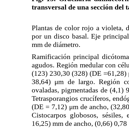
transversal de una sección del 
Plantas de color rojo a violeta,
por un disco basal. Eje principa
mm de diámetro.
Ramificación principal dicótoma
agudos. Región medular con célul
(123) 230,30 (328) (DE =61,28) 
38,64) μm de largo. Región co
ovaladas, pigmentadas de (4,1) 
Tetrasporangios crucíferos, endó
(DE = 7,12) μm de ancho, (32,80
Cistocarpos globosos, sésiles,
16,25) mm de ancho, (0,66) 0,78 