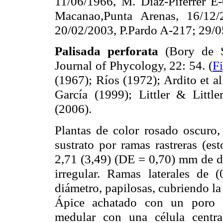
11/06/1966, M. Díaz-Piferrer E-
Macanao,Punta Arenas, 16/12
20/02/2003, P.Pardo A-217; 29/0
Palisada perforata
(Bory de 
Journal of Phycology, 22: 54.
(
Fi
(1967); Ríos (1972); Ardito et a
García (1999); Littler & Littl
(2006).
Plantas de color rosado oscuro
sustrato por ramas rastreras (est
2,71 (3,49) (DE = 0,70) mm de di
irregular. Ramas laterales de
diámetro, papilosas, cubriendo la
Ápice achatado con un poro a
medular con una célula centra