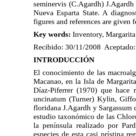
seminervis (C.Agardh) J.Agardh a
Nueva
Esparta
State
. A diagnos
figures and references are given f
Key words:
Inventory,
Margarita
Recibido: 30/11/2008 Aceptado:
INTRODUCCIÓN
El conocimiento de las macroalg
Macanao, en
la Isla
de Margarita 
Díaz-Piferrer (1970) que hace r
uncinatum (Turner) Kylin, Giffor
floridana J.Agardh y Sargassum
estudio taxonómico de las Chlor
la península realizado por Par
especies de esta casi prístina re