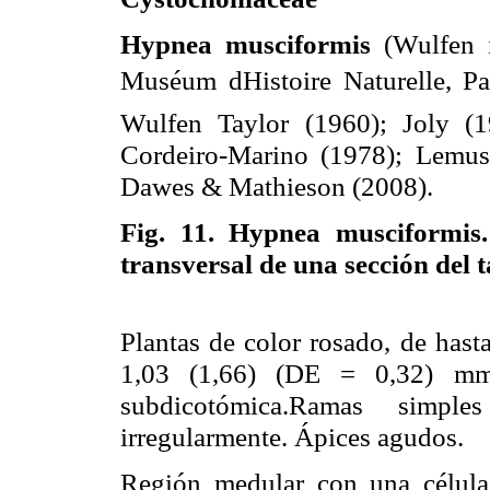
Hypnea musciformis
(Wulfen 
Muséum dHistoire Naturelle, Pa
Wulfen Taylor (1960); Joly (1
Cordeiro-Marino (1978); Lemus
Dawes & Mathieson (2008).
Fig. 11.
Hypnea musciformis.
transversal de una sección del 
Plantas de color rosado, de hast
1,03 (1,66) (DE = 0,32) mm d
subdicotómica.Ramas simp
irregularmente. Ápices agudos.
Región medular con una célula 