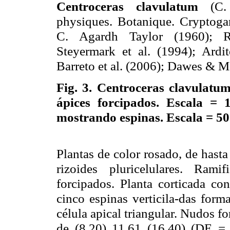
Centroceras clavulatum
(C. 
physiques. Botanique. Cryptoga
C. Agardh Taylor (1960); Rí
Steyermark et al. (1994); Ardit
Barreto et al. (2006); Dawes & M
Fig. 3.
Centroceras clavulatum.
ápices forcipados. Escala =
mostrando espinas. Escala = 5
Plantas de color rosado, de hast
rizoides pluricelulares. Rami
forcipados. Planta corticada c
cinco espinas verticila-das form
célula apical triangular. Nudos f
de (8,20) 11,61 (16,40) (DE =