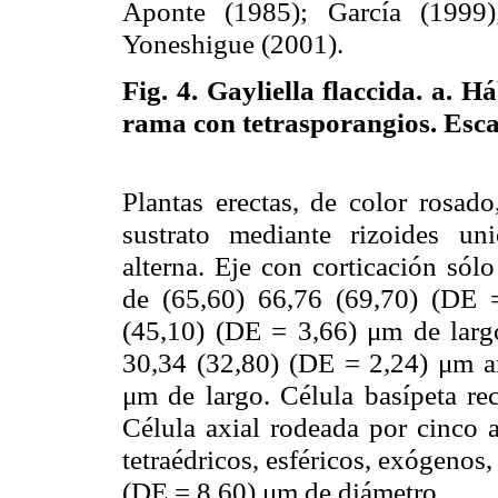
Aponte (1985); García (1999)
Yoneshigue (2001).
Fig. 4.
Gayliella flaccida. a. H
rama con tetrasporangios. Esca
Plantas erectas, de color rosad
sustrato mediante rizoides un
alterna. Eje con corticación sól
de (65,60) 66,76 (69,70) (DE 
(45,10) (DE = 3,66) μm de largo
30,34 (32,80) (DE = 2,24) μm a
μm de largo. Célula basípeta rect
Célula axial rodeada por cinco a
tetraédricos, esféricos, exógenos
(DE = 8,60) μm de diámetro.