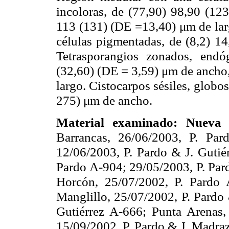
incoloras, de (77,90) 98,90 (12
113 (131) (DE =13,40) μm de larg
células pigmentadas, de (8,2) 1
Tetrasporangios zonados, endó
(32,60) (DE = 3,59) μm de ancho,
largo. Cistocarpos sésiles, glob
275) μm de ancho.
Material examinado:
Nueva 
Barrancas, 26/06/2003, P. Pa
12/06/2003, P. Pardo & J. Gutié
Pardo A-904; 29/05/2003, P. Par
Horcón, 25/07/2002, P. Pardo 
Manglillo, 25/07/2002, P. Pardo
Gutiérrez A-666; Punta Arenas
15/09/2002, P. Pardo & J. Madra