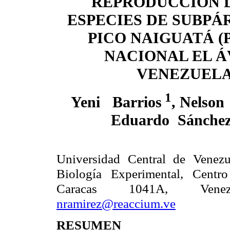
REPRODUCCIÓN 
ESPECIES DE SUBP
PICO NAIGUATÁ 
NACIONAL EL Á
VENEZUELA
1
Yeni
Barrios
, Nelson
Eduardo
Sánche
Universidad Central de Venezue
Biología Experimental, Centr
Caracas 1041A, Ven
nramirez@reaccium.ve
RESUMEN