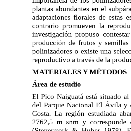
plantas abundantes en el
subpár
adaptaciones florales de estas 
contrario promueven la reproduc
investigación propuso contestar 
producción de frutos y semillas 
polinizadores o existe una selec
reproductivo a través de la produ
MATERIALES Y MÉTODOS
Área de estudio
El Pico
Naiguatá
está situado al
del Parque Nacional El Ávila y 
Costa. La
región estudiada ab
2762,5 m
snm
y corresponde 
(
Steyermark
&
Huber
1978). El