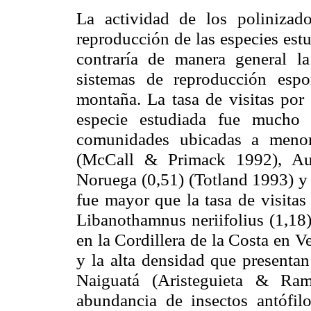
La actividad de los polinizad
reproducción de las especies est
contraría de manera general la
sistemas de reproducción espo
montaña. La tasa de visitas por 
especie estudiada fue mucho
comunidades ubicadas a menor
(
McCall
&
Primack
1992), Aus
Noruega (0,51) (
Totland
1993) y 
fue mayor que la tasa de visita
Libanothamnus
neriifolius
(1,18)
en
la Cordillera
de
la Costa
en Ve
y la alta densidad que presentan
Naiguatá
(
Aristeguieta
&
Ram
abundancia de insectos antófil