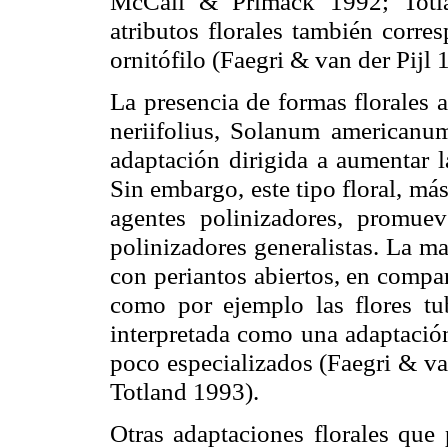
McCall
&
Primack
1992;
Totl
atributos florales también corr
ornitófilo
(
Faegri
& van
der
Pijl
1
La presencia de formas florales a
neriifolius
,
Solanum
americanu
adaptación dirigida a aumentar l
Sin embargo, este tipo floral, más
agentes polinizadores, promue
polinizadores generalistas. La ma
con periantos abiertos, en compa
como por ejemplo las flores tu
interpretada como una adaptación
poco especializados (
Faegri
& v
Totland
1993).
Otras adaptaciones florales que