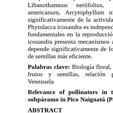
Libanothamnus
neriifolius
,
americanum
,
Arcytophyllum
n
significativamente de la activid
Phytolacca
icosandra
es independ
fundamentales en la reproducción
icosandra
presenta mecanismos al
depende significativamente de lo
de semillas más eficiente.
Palabras clave:
Biología floral
frutos y semillas, relación 
Venezuela
Relevance of pollinators in 
subpáramo
in Pico
Naiguatá
(
P
ABSTRACT