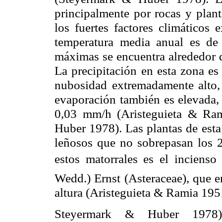
principalmente por rocas y plan
los fuertes factores climáticos 
temperatura media anual es d
máximas se encuentra alrededor
La precipitación en esta zona e
nubosidad extremadamente alto,
evaporación también es elevada,
0,03
mm
/h (
Aristeguieta
&
Ra
Huber
1978). Las plantas de esta
leñosos que no sobrepasan los
estos matorrales es el incienso
Wedd
.) Ernst (
Asteraceae
), que 
altura (
Aristeguieta
&
Ramia
195
Steyermark
&
Huber
1978).