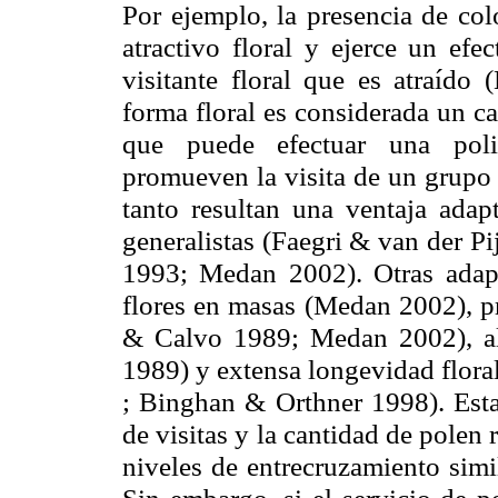
Por ejemplo, la presencia de col
atractivo floral y ejerce un efe
visitante floral que es atraído (
forma floral es considerada un car
que puede efectuar una polin
promueven la visita de un grupo 
tanto resultan una ventaja adapt
generalistas (
Faegri
& van
der
Pi
1993; Medan 2002). Otras adapt
flores en masas (Medan 2002), p
& Calvo 1989; Medan 2002), al
1989) y extensa longevidad flora
;
Binghan
&
Orthner
1998). Esta
de visitas y la cantidad de polen 
niveles de entrecruzamiento simil
Sin embargo, si el servicio de p