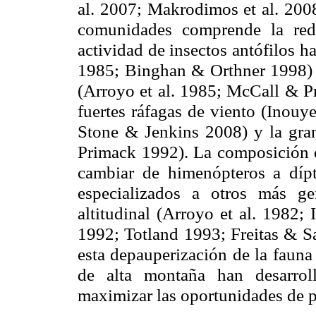
al. 2007;
Makrodimos
et al. 2008
comunidades comprende la red
actividad de insectos antófilos h
1985;
Binghan
&
Orthner
1998) 
(Arroyo et al. 1985;
McCall
&
P
fuertes ráfagas de viento (
Inouy
Stone & Jenkins 2008) y la gran
Primack
1992). La composición d
cambiar de himenópteros a dípt
especializados a otros más ge
altitudinal
(Arroyo et al. 1982;
1992;
Totland
1993; Freitas &
S
esta
depauperización
de la fauna
de alta montaña han desarrolla
maximizar las oportunidades de p