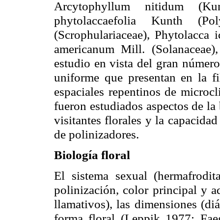
Arcytophyllum
nitidum
(
Ku
phytolaccaefolia
Kunth
(
Pol
(
Scrophulariaceae
),
Phytolacca
i
americanum
Mill
. (
Solanaceae
)
estudio en vista del gran número
uniforme que presentan en la f
espaciales repentinos de microcl
fueron estudiados aspectos de la b
visitantes florales y la capacida
de polinizadores.
Biología floral
El sistema sexual (hermafrodit
polinización, color principal y a
llamativos), las dimensiones (di
forma floral (
Leppik
1977;
Fae