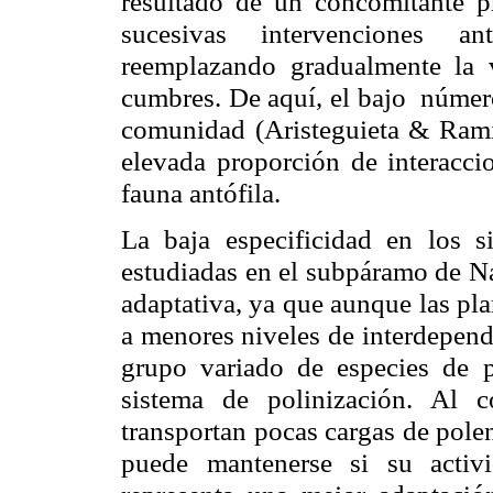
resultado de un concomitante 
sucesivas intervenciones an
reemplazando gradualmente la v
cumbres. De aquí, el bajo número
comunidad (
Aristeguieta
&
Ram
elevada proporción de interaccio
fauna
antófila
.
La baja especificidad en los s
estudiadas en el
subpáramo
de
N
adaptativa, ya que aunque las pla
a menores niveles de interdepende
grupo variado de especies de p
sistema de polinización. Al co
transportan pocas cargas de polen
puede mantenerse si su activ