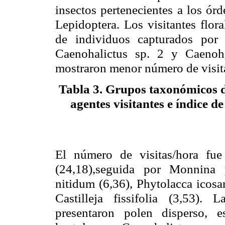
insectos pertenecientes a los ór
Lepidoptera
. Los visitantes flo
de individuos capturados po
Caenohalictus
sp
. 2 y
Caenoha
mostraron menor número de visit
Tabla 3.
Grupos taxonómicos de 
agentes visitantes e índice d
El número de visitas/hora f
(24,18)
,seguida
por
Monnina
nitidum
(6,36),
Phytolacca
icosa
Castilleja
fissifolia
(3,53). La
presentaron polen disperso, 