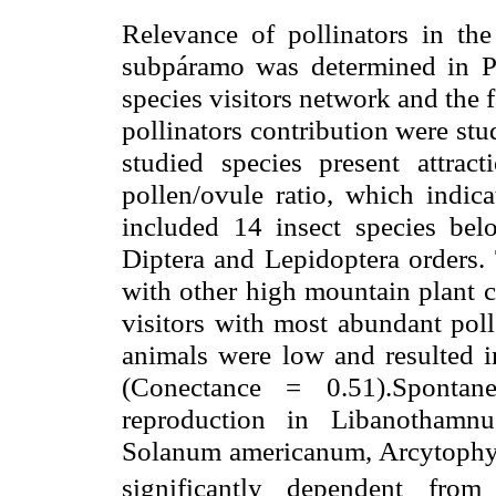
Relevance of pollinators in the
subpáramo
was determined in 
species
visitors
network and the f
pollinators contribution were st
studied species present attract
pollen/ovule ratio, which indica
included 14 insect species be
Diptera
and Lepidoptera orders. 
with other high mountain plant 
visitors with most abundant poll
animals were low and resulted i
(
Conectance
= 0.51).Spontaneo
reproduction in
Libanothamnu
Solanum
americanum
,
Arcytoph
significantly dependent from 