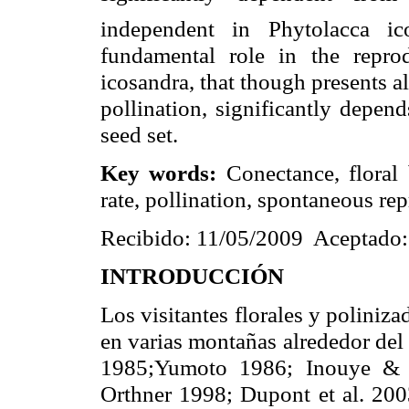
independent in
Phytolacca
ic
fundamental role in the repro
icosandra
, that though presents 
pollination, significantly depend
seed set.
Key words:
Conectance
, floral
rate, pollination, spontaneous re
Recibido: 11/05/2009 Aceptado:
INTRODUCCIÓN
Los visitantes florales y poliniza
en varias montañas alrededor de
1985
;
Yumoto
1986;
Inouye
Orthner
1998;
Dupont
et al. 20