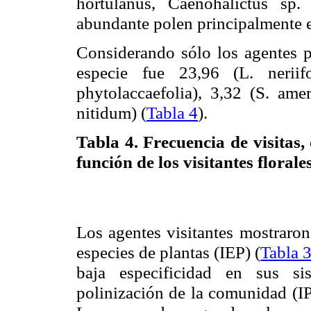
hortulanus
,
Caenohalictus
sp
.
abundante polen principalmente 
Considerando sólo los agentes po
especie fue 23,96 (L.
neriif
phytolaccaefolia
), 3,32 (S.
ame
nitidum
) (
Tabla 4
).
Tabla 4.
Frecuencia de visitas, 
función de los visitantes florale
Los agentes visitantes mostraron
especies de plantas (IEP) (
Tabla 
baja especificidad en sus si
polinización de la comunidad (IP