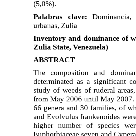
(5,0%).
Palabras clave:
Dominancia, i
urbanas, Zulia
Inventory and dominance of w
Zulia State
,
Venezuela
)
ABSTRACT
The composition and domina
determinated as a significant co
study of weeds of ruderal areas,
from May 2006 until May 2007. It
66
genera
and 30 families, of w
and Evolvulus frankenoides wer
higher number of species we
Euphorbiaceae seven and Cyperac