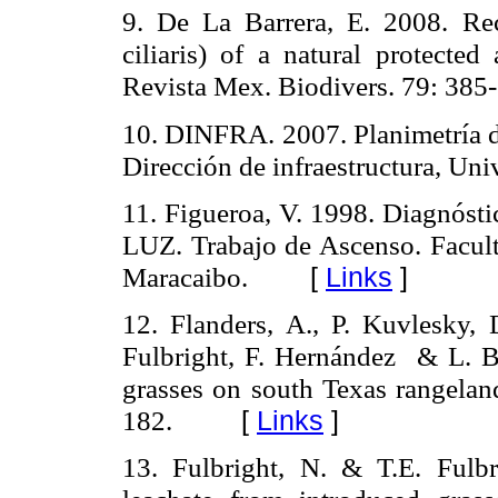
9. De
La Barrera
, E. 2008.
Re
ciliaris) of a natural protecte
Revista Mex. Biodivers. 79: 385
10. DINFRA. 2007. Planimetría de
Dirección de infraestructura, Uni
11. Figueroa, V. 1998. Diagnósti
LUZ. Trabajo de Ascenso. Facult
Maracaibo.
[
Links
]
12. Flanders, A., P. Kuvlesky,
Fulbright, F. Hernández
& L. 
grasses on south
Texas
rangeland
182.
[
Links
]
13. Fulbright, N. & T.E. Fulb