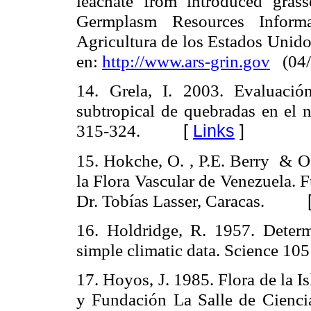
leachate from introduced gras
Germplasm Resources Inform
Agricultura de los Estados Unido
en:
http://www.ars-grin.gov
(04/
14. Grela, I. 2003. Evaluaci
subtropical de quebradas en el n
315-324.
[
Links
]
15. Hokche, O. , P.E. Berry
& O
la Flora Vascular
de Venezuela. F
Dr. Tobías Lasser, Caracas.
16. Holdridge, R. 1957.
Determ
simple climatic data.
Science 105
17. Hoyos, J. 1985. Flora de
la I
y Fundación
La Salle
de Ciencia