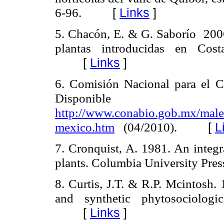
6-96.
[
Links
]
5. Chacón, E. & G. Saborío
200
plantas introducidas en Cost
[
Links
]
6. Comisión Nacional para el
Disponible
e
http://www.conabio.gob.mx/male
mexico.htm
(04/2010).
[
L
7. Cronquist, A. 1981.
An integr
plants.
Columbia
University
Pres
8. Curtis, J.T. & R.P.
Mcintosh
. 
and synthetic phytosociologica
[
Links
]