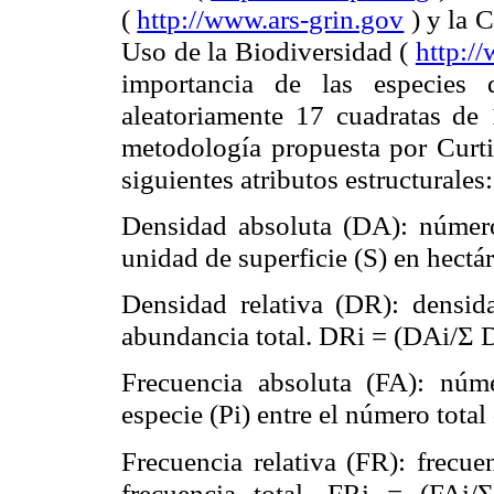
(
http://www.ars-grin.gov
) y
la 
Uso de
la Biodiversidad
(
http:/
importancia de las especies 
aleatoriamente 17 cuadratas de
metodología propuesta por Curti
siguientes atributos estructurales:
Densidad absoluta (DA): número
unidad de superficie (S) en hectá
Densidad relativa (DR): densida
abundancia total. DRi = (DAi/Σ 
Frecuencia absoluta (FA): núm
especie (Pi) entre el número tota
Frecuencia relativa (FR): frecuen
frecuencia total. FRi = (FAi