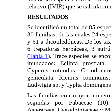
relativo (IVIR) que se calcula con
RESULTADOS
Se identificó un total de 85 esp
30 familias, de las cuales 24 es
y
61 a
dicotiledóneas. De los tax
6 trepadoras herbáceas, 3 sufrú
(
Tabla 1
). Trece especies se enc
inundados: Eclipta prostrata,
Cyperus rotundus, C. odoratus
geniculata, Ricinus communis,
Ludwigia sp.
y
Typha domingensi
Las familias con mayor número 
seguidas por Fabaceae (10),
Asteraceae, Caesalpiniaceae y Ma