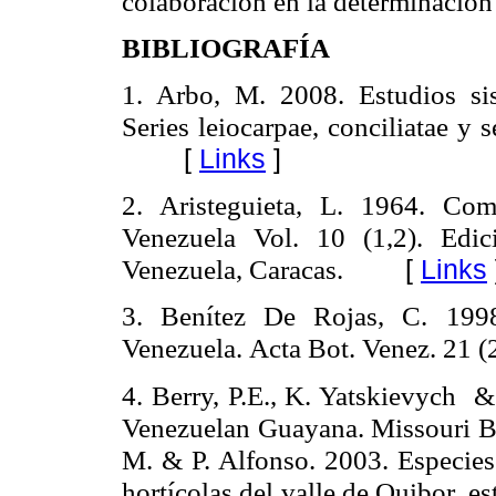
colaboración en la determinación 
BIBLIOGRAFÍA
1. Arbo, M. 2008. Estudios sis
Series leiocarpae, conciliatae y 
[
Links
]
2. Aristeguieta, L. 1964. Comp
Venezuela Vol. 10 (1,2). Edic
Venezuela, Caracas.
[
Links
3. Benítez De Rojas, C. 1998
Venezuela.
Acta Bot.
Venez.
21
(
4.
Berry
, P.E., K.
Yatskievych
&
Venezuelan Guayana.
Missouri
B
M. & P. Alfonso.
2003. Especies
hortícolas del valle de Quibor, e