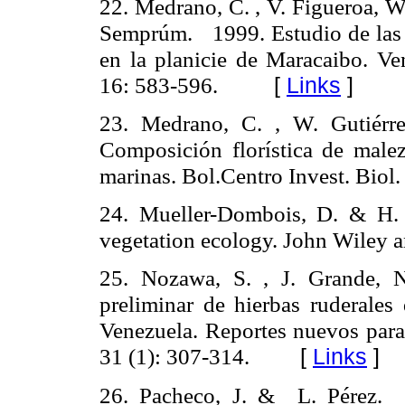
22. Medrano, C
. ,
V. Figueroa, W.
Semprúm. 1999. Estudio de las m
en la planicie de Maracaibo. Ve
16: 583-596.
[
Links
]
23. Medrano, C
. ,
W. Gutiérr
Composición florística de male
marinas.
Bol.Centro Invest. Biol
24. Mueller-Dombois, D. & H.
vegetation ecology.
John Wiley a
25. Nozawa, S
. ,
J. Grande, 
preliminar de hierbas ruderales
Venezuela. Reportes nuevos para 
31 (1): 307-314.
[
Links
]
26. Pacheco, J. &
L. Pérez. 