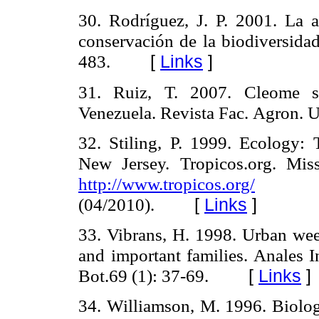
30. Rodríguez, J. P. 2001. La a
conservación de la biodiversida
483.
[
Links
]
31. Ruiz, T. 2007. Cleome s
Venezuela. Revista Fac.
Agron.
U
32. Stiling, P. 1999. Ecology: T
New Jersey
.
Tropicos.org. Mis
http://www.tropicos.org/
(04/2010).
[
Links
]
33. Vibrans, H. 1998. Urban we
and important families.
Anales In
Bot.69
(1
): 37-69.
[
Links
]
34. Williamson, M. 1996.
Biolog