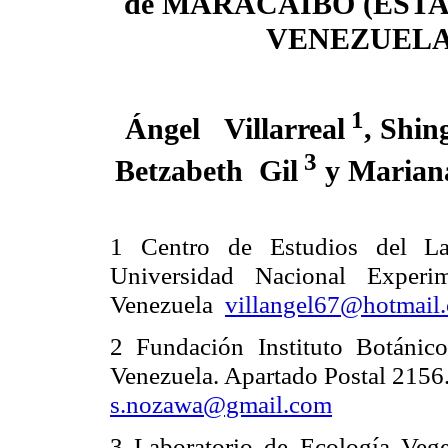
de MARACAIBO (ESTA
VENEZUELA
1
Ángel
Villarreal
, Shi
3
Betzabeth
Gil
y Maria
1 Centro de Estudios del Lag
Universidad Nacional Experim
Venezuela
villangel67@hotmail
2 Fundación Instituto Botánic
Venezuela. Apartado Postal 2156
s.nozawa@gmail.com
3 Laboratorio de Ecología Veget