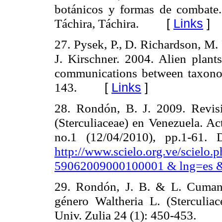
botánicos y formas de combate
Táchira, Táchira.
[
Links
]
27. Pysek, P., D. Richardson, M
J. Kirschner. 2004. Alien plants
communications between taxono
143.
[
Links
]
28. Rondón, B. J. 2009. Revis
(Sterculiaceae) en Venezuela. A
no.1 (12/04/2010), pp.1-61.
http://www.scielo.org.ve/scie
59062009000100001 & lng=es 
29. Rondón, J. B. & L. Cuman
género Waltheria L. (Sterculiac
Univ. Zulia 24 (1): 450-453.