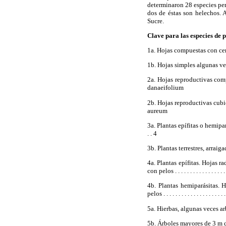
determinaron 28 especies per
dos de éstas son helechos. 
Sucre.
Clave para las especies de 
1a. Hojas compuestas con cenosoro en
1b. Hojas simples algunas veces
2a. Hojas reproductivas completame
danaeifolium
2b. Hojas reproductivas cubiertas 
aureum
3a. Plantas epífitas o hemiparásitas, ar
. . 4
3b. Plantas terrestres, arraigadas al su
4a. Plantas epífitas. Hojas r
con pelos . . . . . . . . . . . . . . . . .
4b. Plantas hemiparásitas. H
pelos . . . . . . . . . . . . . . . . . . . . 
5a. Hierbas, algunas veces a
5b. Árboles mayores de
3 m
de