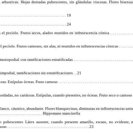
, arbustivas. Hojas dentadas pubescentes, sin glándulas viscosas. Flores bisexuale
 . . . . . . . . . . . . . . . . . . . . . . . . . . . . . . . . . 19
. . . . . . . . . . . . . . . . . . . . . . . . . . . . . . . . . 24
ecíolo. Frutos secos, alados reunidos en infrutescencia cónica . . . . . . . . . . . . . . . 
olo. Frutos carnosos, sin alas, ni reunidos en infrutescencias cónicas . . . . . . . . . . . . . . . .
al con ramificaciones estratificadas . . . . . . . . . . . . . . . . . . . . . . . . . . . . . . . . . .
mpodial, ramificaciones sin estratificaciones . . 21
ípulas ócreas. Fruto carnoso . . . . . . . . . . . . . . . . . . . . . . . . . . . . . . . . . . . . . . . . 
das, no cartáceas. Estípulas, cuando presentes, no ócreas. Fruto seco o carnoso . . . . . . . . .
lanco, cáustico, abundante. Flores blanquecinas, diminutas en inflorescencias unisexua
 . . . . . . . . . . . . . . . . . . . . . . . . . . . . Hippomane mancinella
o pubescentes. Látex ausente, cuando presente amarillo, escaso, no evidente, ni
 . . . . . . . . . . . . . . . . . . . . . . . . . . . . . . . . . . . . . . . . . . 23