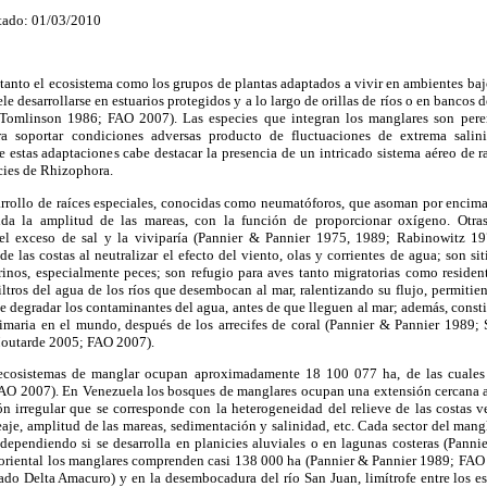
tado: 01/03/2010
tanto el ecosistema como los grupos de plantas adaptados a vivir en ambientes bajo
e desarrollarse en estuarios protegidos y a lo largo de orillas de ríos o en bancos d
 (Tomlinson 1986; FAO 2007). Las especies que integran los manglares son peren
ra soportar condiciones adversas producto de fluctuaciones de extrema sali
re estas adaptaciones cabe destacar la presencia de un intricado sistema aéreo de r
ecies de Rhizophora.
arrollo de raíces especiales, conocidas como neumatóforos, que asoman por encima 
da la amplitud de las mareas, con la función de proporcionar oxígeno. Otra
l exceso de sal y la viviparía (Pannier & Pannier 1975, 1989; Rabinowitz 19
de las costas al neutralizar el efecto del viento, olas y corrientes de agua; son si
inos, especialmente peces; son refugio para aves tanto migratorias como resident
ltros del agua de los ríos que desembocan al mar, ralentizando su flujo, permiti
e degradar los contaminantes del agua, antes de que lleguen al mar; además, const
imaria en el mundo, después de los arrecifes de coral (Pannier & Pannier 1989;
outarde 2005; FAO 2007).
 ecosistemas de manglar ocupan aproximadamente
18 100 077 ha
, de las cuale
AO 2007). En Venezuela los bosques de manglares ocupan una extensión cercana 
n irregular que se corresponde con la heterogeneidad del relieve de las costas v
oleaje, amplitud de las mareas, sedimentación y salinidad, etc. Cada sector del mang
as dependiendo si se desarrolla en planicies aluviales o en lagunas costeras (Pan
 oriental los manglares comprenden casi
138 000 ha
(Pannier & Pannier 1989; FAO 
stado Delta Amacuro) y en la desembocadura del río San Juan, limítrofe entre los 