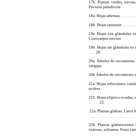
17b. Plantas verdes, erectas
Pavonia paludicola
18a. Hojas alternas . . . . . . . . . . . . .
18b. Hojas opuestas . . . . . . . . . . . . 
19a. Hojas con glándulas en el p
Conocarpus erectus
19b. Hojas sin glándulas en el pecí
. . . . 20
20a. Árboles de crecimiento monopodi
catappa
20b Árboles de crecimiento si
21a. Hojas orbiculares, cartáceas. Est
uvifera
21b. Hojas elíptico-ovadas, corda
. . . . . . 22
22a. Plantas glabras. Látex b
. . . . . . . . . . . . . . . . . . . . . .
22b. Plantas glabrescentes 
vistosas, solitarias. Fruto carnoso . . . .