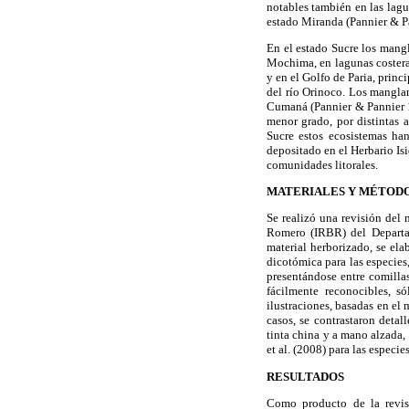
notables también en las lagu
estado Miranda (Pannier & 
En el estado Sucre los mangl
Mochima, en lagunas coster
y en el Golfo de Paria, prin
del río Orinoco. Los mangla
Cumaná (Pannier & Pannier 
menor grado, por distintas 
Sucre estos ecosistemas han
depositado en el Herbario I
comunidades litorales.
MATERIALES Y MÉTOD
Se realizó una revisión del
Romero (IRBR) del Depart
material herborizado, se ela
dicotómica para las especies
presentándose entre comillas
fácilmente reconocibles, só
ilustraciones, basadas en el 
casos, se contrastaron detal
tinta china y a mano alzada,
et al. (2008) para las especie
RESULTADOS
Como producto de la revis