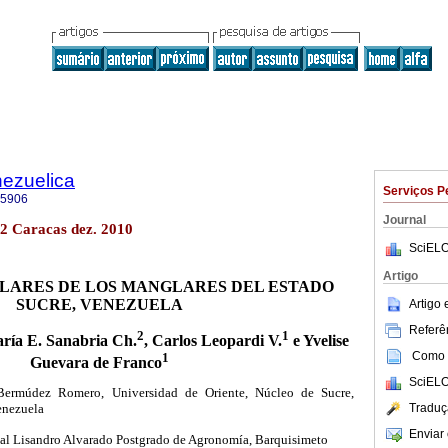
nezuelica
Serviços P
-5906
Journal
.2 Caracas dez. 2010
SciELO
Artigo
LARES DE LOS MANGLARES DEL ESTADO
SUCRE, VENEZUELA
Artigo
Referên
2
1
aría E. Sanabria Ch.
, Carlos Leopardi V.
e Yvelise
Como c
1
Guevara de Franco
SciELO
Bermúdez Romero, Universidad de Oriente, Núcleo de Sucre,
Traduç
enezuela
Enviar 
al Lisandro Alvarado Postgrado de Agronomía, Barquisimeto