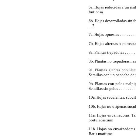
6a. Hojas reducidas a un anillo alred
fruticosa
6b. Hojas desarrolladas sin formar ani
. . 7
7a. Hojas opuestas . . . . . . . . . . . . . 
7b. Hojas alternas o en roseta . . . . . .
8a. Plantas trepadoras . . . . . . . . . . .
8b. Plantas no trepadoras, rast
9a. Plantas glabras con láte
Semillas con un penacho de pelos . .
9b. Plantas con pelos malpig
Semillas sin pelos . . . . . . . . . 
10a. Hojas suculentas, subcilíndri
10b. Hojas no o apenas suculent
11a. Hojas envainadoras. Tallo ro
portulacastrum
11b. Hojas no envainadoras. T
Batis maritima