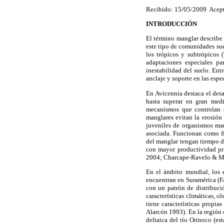
Recibido: 15/05/2009 Acep
INTRODUCCIÓN
El término manglar describe 
este tipo de comunidades suel
los trópicos y subtrópicos
adaptaciones especiales pa
inestabilidad del suelo. Ent
anclaje y soporte en las esp
En Avicennia destaca el des
hasta superar en gran medi
mecanismos que controlan e
manglares evitan la erosión 
juveniles de organismos mar
asociada. Funcionan como fi
del manglar tengan tiempo d
con mayor productividad pr
2004; Charcape-Ravelo & M
En el ámbito mundial, los
encuentran en Suramérica (F
con un patrón de distribució
características climáticas, 
tiene características propi
Alarcón 1993). En la región
deltaica del río Orinoco (e