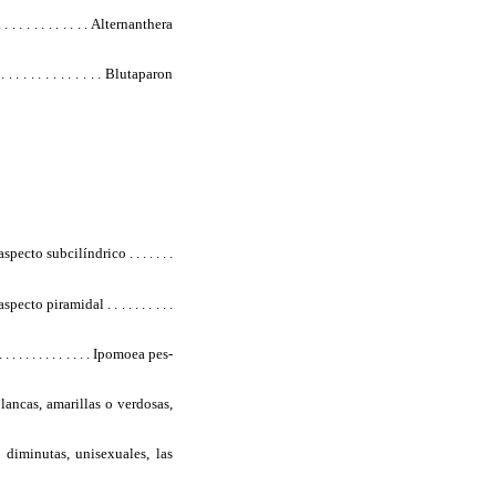
. . . . . . . . . . . . Alternanthera
 . . . . . . . . . . . . . Blutaparon
cto subcilíndrico . . . . . . .
o piramidal . . . . . . . . . .
. . . . . . . . . . . Ipomoea pes-
lancas, amarillas o verdosas,
 diminutas, unisexuales, las