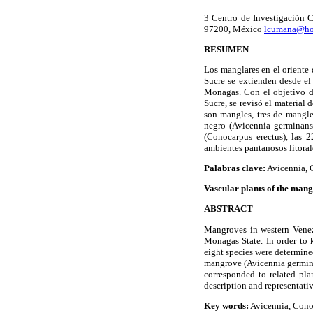
3 Centro de Investigación C
97200, México
lcumana@ho
RESUMEN
Los manglares en el orient
Sucre se extienden desde el
Monagas. Con el objetivo de
Sucre, se revisó el material 
son mangles, tres de mangle
negro (Avicennia germinans
(Conocarpus erectus), las 2
ambientes pantanosos litorale
Palabras clave:
Avicennia, 
Vascular plants of the man
ABSTRACT
Mangroves in western
Vene
Monagas
State
. In order to
eight species were determine
mangrove (Avicennia germina
corresponded to related plan
description and representativ
Key words:
Avicennia, Cono