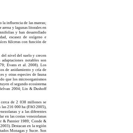
 la influencia de las mareas;
e arena y lagunas litorales en
nifolias y han desarrollado
nidad, escasez de oxígeno e
aíces fúlcreas con función de
del nivel del suelo y crecen
s adaptaciones notables son
79; Evans et al. 2008). Los
tios de anidamiento y cría de
es y otras especies de fauna
endo que los microorganismos
ituyen el segundo ecosistema
 Selvan 2004; Lin & Dushoff
s cerca de 2 038 millones se
a las
216 000 ha
(FAO 2005),
enezolanas y a las diferentes
lar en las costas venezolanas
nier & Pannier 1989; Conde &
2003). Destacan en la región
estados Monagas y Sucre. Son