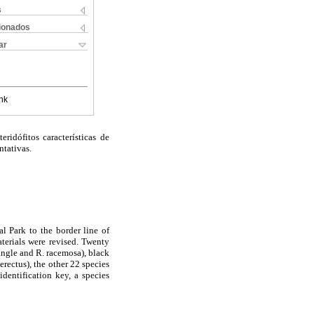
s
cionados
ar
nk
ridófitos características de
ntativas.
al Park
to the border line of
erials were revised. Twenty
angle and R. racemosa), black
ectus), the other 22 species
identification key, a species