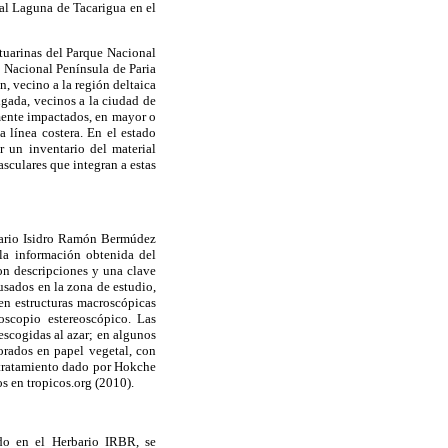
nal Laguna de Tacarigua en el
stuarinas del Parque Nacional
 Nacional Península de Paria
, vecino a la región deltaica
gada, vecinos a la ciudad de
ente impactados, en mayor o
 línea costera. En el estado
r un inventario del material
culares que integran a estas
rbario Isidro Ramón Bermúdez
la información obtenida del
ron descripciones y una clave
usados en la zona de estudio,
 en estructuras macroscópicas
roscopio estereoscópico. Las
 escogidas al azar; en algunos
borados en papel vegetal, con
l tratamiento dado por Hokche
os en tropicos.org (2010).
do en el Herbario IRBR, se