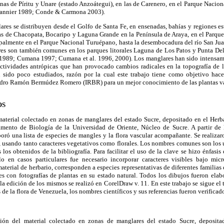
nas de Píritu y Unare (estado Anzoátegui), en las de Carenero, en el Parque Nacio
Pannier 1989; Conde & Carmona 2003).
ares se distribuyen desde el Golfo de Santa Fe, en ensenadas, bahías y regiones e
as de Chacopata, Bocaripo y Laguna Grande en
la Península
de Araya, en el Parque
cipalmente en el Parque Nacional Turuépano, hasta la desembocadura del río San Juan
res son también comunes en los parques litorales Laguna de Los Patos y Punta Del
1989; Cumana 1997; Cumana et al. 1996, 2000). Los manglares han sido intensam
actividades antrópicas que han provocado cambios radicales en la topografía de la
 sido poco estudiados, razón por la cual este trabajo tiene como objetivo hace
sidro Ramón Bermúdez Romero (IRBR) para un mejor conocimiento de las plantas vas
OS
 material colectado en zonas de manglares del estado Sucre, depositado en el He
amento de Biología de
la Universidad
de Oriente, Núcleo de Sucre. A partir de 
boró una lista de especies de mangles y la flora vascular acompañante. Se realiza
, usando tanto caracteres vegetativos como florales. Los nombres comunes son los 
 los obtenidos de la bibliografía. Para facilitar el uso de la clave se hizo énfasis
lo en casos particulares fue necesario incorporar caracteres visibles bajo mic
material de herbario, corresponden a especies representativas de diferentes familias
les con fotografías de plantas en su estado natural. Todos los dibujos fueron ela
 la edición de los mismos se realizó en CorelDraw v. 11. En este trabajo se sigue e
s de la flora de Venezuela, los nombres científicos y sus referencias fueron verificad
ión del material colectado en zonas de manglares del estado Sucre, deposita