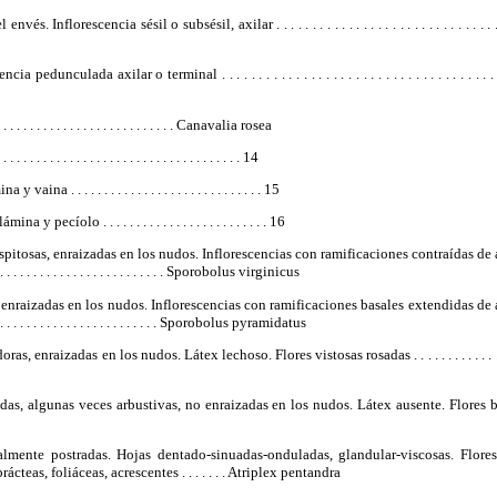
 Inflorescencia sésil o subsésil, axilar . . . . . . . . . . . . . . . . . . . . . . . . . . . . . . . 
edunculada axilar o terminal . . . . . . . . . . . . . . . . . . . . . . . . . . . . . . . . . . . . . .
. . . . . . . . . . . . . . . . . . . . . . . . Canavalia rosea
 . . . . . . . . . . . . . . . . . . . . . . . . . . . . . . . . 14
a . . . . . . . . . . . . . . . . . . . . . . . . . . . . . 15
 pecíolo . . . . . . . . . . . . . . . . . . . . . . . . . 16
spitosas, enraizadas en los nudos. Inflorescencias con ramificaciones contraídas de aspe
 . . . . . . . . . . . . . . . . . . . . . . . . . . . . Sporobolus virginicus
nraizadas en los nudos. Inflorescencias con ramificaciones basales extendidas de aspect
. . . . . . . . . . . . . . . . . . . . . . . . . . . . Sporobolus pyramidatus
as, enraizadas en los nudos. Látex lechoso. Flores vistosas rosadas . . . . . . . . . . . . . . . 
adas, algunas veces arbustivas, no enraizadas en los nudos. Látex ausente. Flores b
almente postradas. Hojas dentado-sinuadas-onduladas, glandular-viscosas. Flores
cteas, foliáceas, acrescentes . . . . . . . Atriplex pentandra