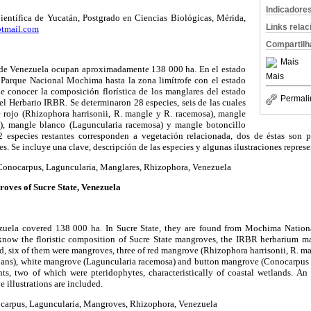
Indicadore
ientífica de Yucatán, Postgrado en Ciencias Biológicas, Mérida,
Links rela
tmail.com
Compartilh
Mais
e de Venezuela ocupan aproximadamente
138 000 ha
. En el estado
Mais
 Parque Nacional Mochima hasta la zona limítrofe con el estado
 conocer la composición florística de los manglares del estado
Permali
del Herbario IRBR. Se determinaron 28 especies, seis de las cuales
 rojo (Rhizophora harrisonii, R. mangle y R. racemosa), mangle
), mangle blanco (Laguncularia racemosa) y mangle botoncillo
2 especies restantes corresponden a vegetación relacionada, dos de éstas son pte
s. Se incluye una clave, descripción de las especies y algunas ilustraciones represe
Conocarpus, Laguncularia, Manglares, Rhizophora, Venezuela
groves of
Sucre State
,
Venezuela
zuela
covered
138 000 ha
. In
Sucre
State
, they are found from
Mochima
Nation
 know the floristic composition of
Sucre
State
mangroves, the IRBR herbarium mat
d, six of them were mangroves, three of red mangrove (Rhizophora harrisonii, R. m
ns), white mangrove (Laguncularia racemosa) and button mangrove (Conocarpus er
ts, two of which were pteridophytes, characteristically of coastal wetlands. An 
e illustrations are included.
carpus, Laguncularia, Mangroves, Rhizophora, Venezuela