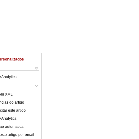
ersonalizados
 Analytics
 em XML
cias do artigo
itar este artigo
 Analytics
ão automática
este artigo por email