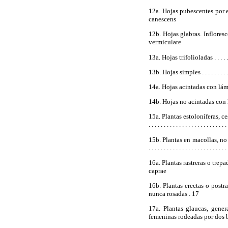
12a. Hojas pubescentes por el envés.
canescens
12b. Hojas glabras. Inflorescencia p
vermiculare
13a. Hojas trifolioladas . . . . . . . 
13b. Hojas simples . . . . . . . . . . . . .
14a. Hojas acintadas con lámina y vain
14b. Hojas no acintadas con lámina y
15a. Plantas estoloníferas, ce
. . . . . . . . . . . . . . . . . . . . . . .
15b. Plantas en macollas, no e
. . . . . . . . . . . . . . . . . . . . . . 
16a. Plantas rastreras o trepador
caprae
16b. Plantas erectas o postr
nunca rosadas . 17
17a. Plantas glaucas, gener
femeninas rodeadas por dos brá