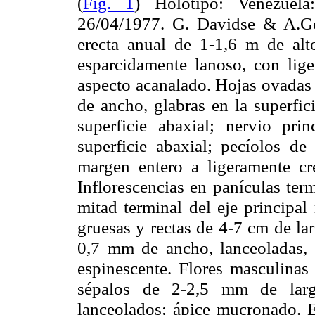
(
Fig. 1
) Holótipo: Venezuela
26/04/1977. G. Davidse & A.G
erecta anual de 1-
1,6 m
de alto
esparcidamente lanoso, con lige
aspecto acanalado. Hojas ovadas
de ancho, glabras en la superfic
superficie abaxial; nervio pri
superficie abaxial; pecíolos de 
margen entero a ligeramente cr
Inflorescencias en panículas ter
mitad terminal del eje principal
gruesas y rectas de 4-
7 cm
de lar
0,7 mm
de ancho, lanceoladas, 
espinescente. Flores masculinas
sépalos de 2-
2,5 mm
de larg
lanceolados; ápice mucronado. 