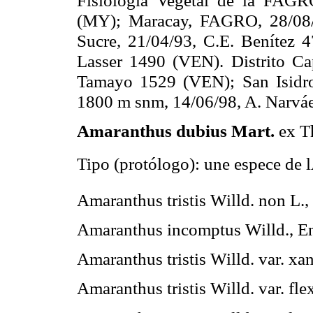
Fisiología Vegetal de
la FAGR
(MY); Maracay, FAGRO, 28/08/
Sucre, 21/04/93, C.E. Benítez 4
Lasser 1490 (VEN). Distrito Cap
Tamayo 1529 (VEN); San Isidro
1800 m
snm, 14/06/98, A. Narvá
Amaranthus dubius Mart.
ex Th
Tipo (protólogo): une espece de l
Amaranthus tristis Willd. non L.,
Amaranthus incomptus Willd., En
Amaranthus tristis Willd. var. xa
Amaranthus tristis Willd. var. fl