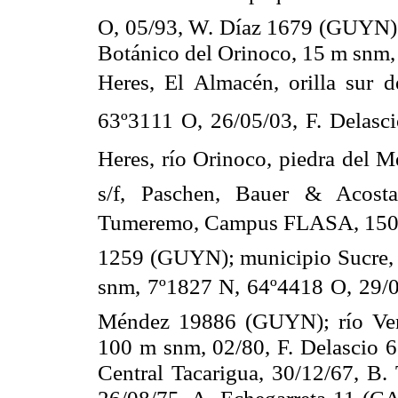
O, 05/93, W. Díaz 1679 (GUYN); 
Botánico del Orinoco,
15 m
snm, 
Heres, El Almacén, orilla sur d
63º3111 O, 26/05/03, F. Dela
Heres, río Orinoco, piedra del M
s/f, Paschen, Bauer & Acost
Tumeremo, Campus FLASA,
15
1259 (GUYN); municipio Sucre, 
snm, 7º1827 N, 64º4418 O, 29/
Méndez 19886 (GUYN); río Ven
100 m
snm, 02/80, F. Delascio 
Central Tacarigua
, 30/12/67, B.
26/08/75, A. Echegarreta 11 (C