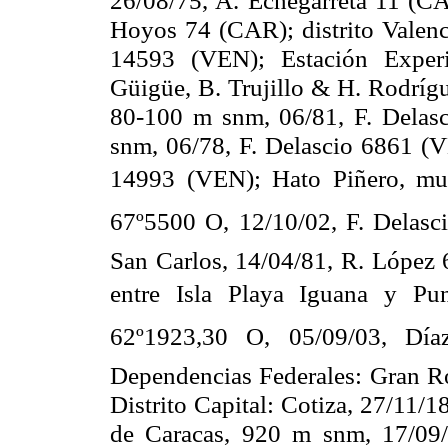
Hoyos 74 (CAR); distrito Valenci
14593 (VEN); Estación Exper
Güigüe, B. Trujillo & H. Rodríg
80-
100 m
snm, 06/81, F. Dela
snm, 06/78, F. Delascio 6861 (
14993 (VEN); Hato Piñero, mun
67º5500 O, 12/10/02, F. Del
San Carlos, 14/04/81, R. López 
entre Isla Playa Iguana y Pun
62º1923,30 O, 05/09/03, D
Dependencias Federales: Gran Ro
Distrito Capital: Cotiza, 27/11/
de Caracas,
920 m
snm, 17/09/