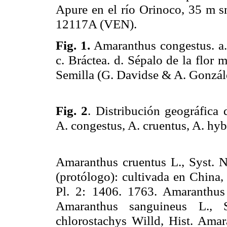
Apure en el río Orinoco,
35 m
sn
12117A (VEN).
Fig. 1.
Amaranthus congestus. a. 
c. Bráctea. d. Sépalo de la flor m
Semilla (G. Davidse & A. Gonzá
Fig. 2
.
Distribución geográfica 
A. congestus, A. cruentus, A. hyb
Amaranthus cruentus L., Syst. 
(protólogo): cultivada en Chin
Pl. 2: 1406. 1763. Amaranthus 
Amaranthus sanguineus L., 
chlorostachys Willd, Hist. Ama