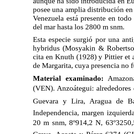
aunque ha sido introducida en Eu
posee una amplia distribución en t
Venezuela está presente en todo 
del mar hasta los
2800 m
snm.
Esta especie surgió por una anti
hybridus (Mosyakin & Robertson
cita en Knuth (1928) y Pittier et 
de Margarita, cuya presencia no f
Material examinado:
Amazonas
(VEN). Anzoátegui: alrededores
Guevara y Lira, Aragua de B
Independencia, margen izquierd
20 m
snm, 8º914,2 N, 63º3250,
Grave
, Acosta y Pérez 6374 (G