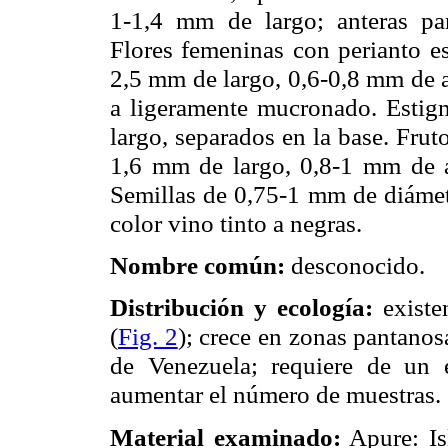
1-
1,4 mm
de largo; anteras para
Flores femeninas con perianto e
2,5 mm
de largo, 0,6-
0,8 mm
de a
a ligeramente mucronado. Estigm
largo, separados en la base. Frut
1,6 mm
de largo, 0,8-
1 mm
de a
Semillas de 0,75-
1 mm
de diámetr
color vino tinto a negras.
Nombre común:
desconocido.
Distribución y ecología:
existe
(
Fig. 2
); crece en zonas pantanos
de Venezuela; requiere de un 
aumentar el número de muestras.
Material examinado:
Apure: Is