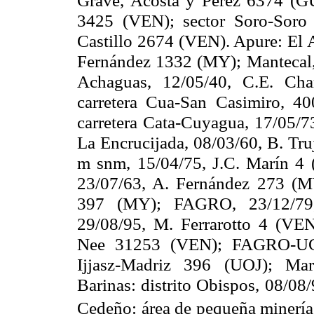
3425 (VEN); sector Soro-Soro h
Castillo 2674 (VEN). Apure: El A
Fernández 1332 (MY); Mantecal,
Achaguas, 12/05/40, C.E. Ch
carretera Cua-San Casimiro,
40
carretera Cata-Cuyagua, 17/05/7
La Encrucijada, 08/03/60, B. Tr
m
snm, 15/04/75, J.C. Marín 4
23/07/63, A. Fernández 273 (M
397 (MY); FAGRO, 23/12/79,
29/08/95, M. Ferrarotto 4 (V
Nee 31253 (VEN); FAGRO-UCV, 
Ijjasz-Madriz 396 (UOJ); Mar
Barinas: distrito Obispos, 08/08
Cedeño: área de pequeña minería