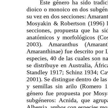
Este género ha sido tradicio
dioico o monoico en dos subgéne
su vez en dos secciones: Amarant
Mosyakin & Robertson (1996) lo
secciones, propuesta que ha si
anatómicos y morfológicos (C
2003). Amaranthus (Amaranth
Amaranthinae) fue descrito por 
especies, 40 de las cuales son na
se distribuye en Australia, Áfr
Standley 1917; Schinz 1934; Cav
2001). Se distingue dentro de la
y semillas sin arilo (Romero 1
género fue propuesta por Mosy
subgéneros: Acnida, que agrup
Albersia, ambos con especies mon