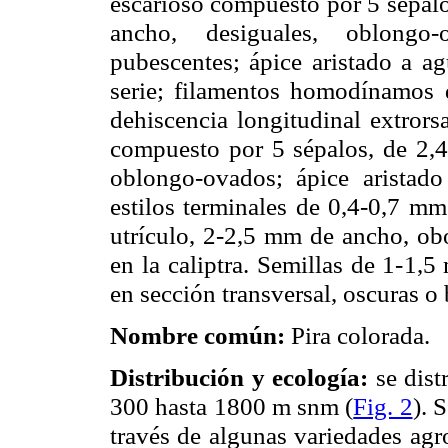
escarioso compuesto por 5 sépal
ancho, desiguales, oblongo
pubescentes; ápice aristado a ag
serie; filamentos homodínamos 
dehiscencia longitudinal extrors
compuesto por 5 sépalos, de 2,4
oblongo-ovados; ápice aristado
estilos terminales de 0,4-
0,7 mm
utrículo, 2-
2,5 mm
de ancho, obo
en la caliptra. Semillas de 1-
1,5
en sección transversal, oscuras o 
Nombre común:
Pira colorada.
Distribución y ecología:
se dist
300 hasta
1800 m
snm (
Fig. 2
). 
través de algunas variedades agr