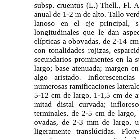
subsp. cruentus (L.) Thell., Fl.
anual de 1-
2 m
de alto. Tallo ver
lanoso en el eje principal, 
longitudinales que le dan aspe
elípticas a obovadas, de 2-
14 cm
con tonalidades rojizas, esparci
secundarios prominentes en la su
largo; base atenuada; margen en
algo aristado. Inflorescenci
numerosas ramificaciones lateral
5-
12 cm
de largo, 1-
1,5 cm
de an
mitad distal curvada; inflores
terminales, de 2-
5 cm
de largo,
ovadas, de 2-
3 mm
de largo, un
ligeramente translúcidas. Flo