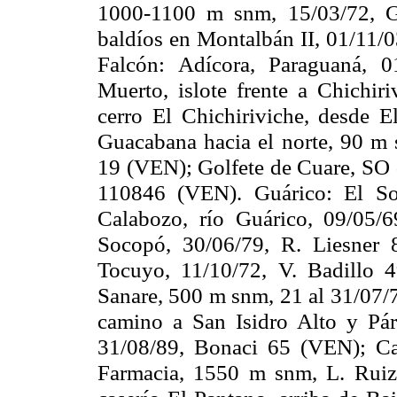
1000-
1100 m
snm, 15/03/72, G
baldíos en Montalbán II, 01/11/
Falcón: Adícora, Paraguaná, 
Muerto, islote frente a Chichir
cerro El Chichiriviche, desde E
Guacabana
hacia el norte,
90 m
s
19 (VEN); Golfete de Cuare, SO d
110846 (VEN). Guárico: El So
Calabozo, río Guárico, 09/05/6
Socopó, 30/06/79, R. Liesner 
Tocuyo, 11/10/72, V. Badillo
Sanare,
500 m
snm, 21 al 31/07/
camino a San Isidro Alto y Pá
31/08/89, Bonaci 65 (VEN); C
Farmacia,
1550 m
snm, L. Ruiz