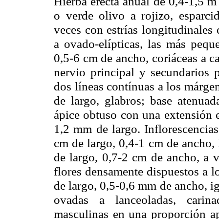
Hierba erecta anual de 0,4-
1,5 m
o verde olivo a rojizo, esparci
veces con estrías longitudinales
a ovado-elípticas, las más peque
0,5-
6 cm
de ancho, coriáceas a ca
nervio principal y secundarios p
dos líneas contínuas a los márge
de largo, glabros; base atenuad
ápice obtuso con una extensión e
1,2 mm
de largo. Inflorescencias 
cm
de largo, 0,4-
1 cm
de ancho, 
de largo, 0,7-
2 cm
de ancho, a v
flores densamente dispuestos a lo
de largo, 0,5-
0,6 mm
de ancho, ig
ovadas a lanceoladas, carina
masculinas en una proporción ap