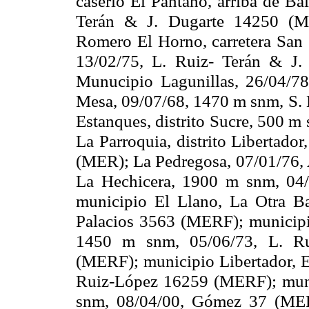
caserío El Pantano, arriba de Ba
Terán & J. Dugarte 14250 (ME
Romero El Horno, carretera San
13/02/75, L. Ruiz- Terán & J.
Munucipio Lagunillas, 26/04/78
Mesa
, 09/07/68,
1470 m
snm, S.
Estanques, distrito Sucre,
500 m
La Parroquia
, distrito Libertad
(MER);
La Pedregosa
, 07/01/76
La Hechicera
,
1900 m
snm, 04/
municipio El Llano,
La Otra B
Palacios 3563 (MERF); municipio
1450 m
snm, 05/06/73, L. Ru
(MERF); municipio Libertador, E
Ruiz-López 16259 (MERF); muni
snm, 08/04/00, Gómez 37 (MER