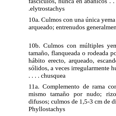
fascículos, nunca en abanicos . . . . . . 
.elytrostachys
10a. Culmos con una única yema p
arqueado; entrenudos generalmente huecos
10b. Culmos con múltiples ye
tamaño, flanqueada o rodeada p
hábito erecto, arqueado, escand
sólidos, a veces irregularmente huec
. . . . chusquea
11a. Complemento de rama cons
mismo tamaño por nudo; rizom
difusos; culmos de 1,5-
3 cm
de diám
Phyllostachys