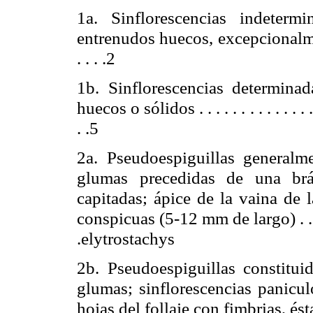
1a. Sinflorescencias indeterm
entrenudos huecos, excepcional
. . . .2
1b. Sinflorescencias determinad
huecos o
sólidos .
. . . . . . . . . . . . .
. .5
2a. Pseudoespiguillas generalm
glumas precedidas de una brác
capitadas; ápice de la vaina de l
conspicuas (5-12 mm de largo
) .
. 
.elytrostachys
2b. Pseudoespiguillas constitui
glumas; sinflorescencias panicul
hojas del follaje con fimbrias, és