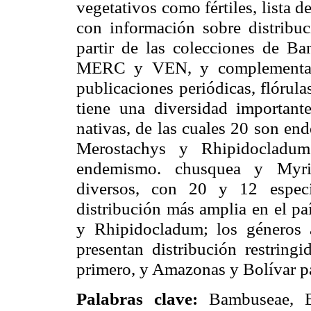
vegetativos como fértiles, lista d
con información sobre distribuc
partir de las colecciones de B
MERC y VEN, y complementada
publicaciones periódicas, flórul
tiene una diversidad importan
nativas, de las cuales 20 son en
Merostachys y Rhipidocladum
endemismo.
chusquea
y Myrio
diversos, con 20 y 12 especi
distribución más amplia en el pa
y Rhipidocladum; los géneros 
presentan distribución restring
primero, y Amazonas y Bolívar pa
Palabras clave:
Bambuseae, Ba