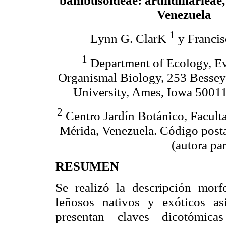
bambusoideae: arundinarieae,
Venezuela
1
L
ynn G.
C
larK
y Franci
1
Department of
E
cology,
E
O
rganismal
B
iology, 253
B
essey
University, Ames, Iowa 5001
2
C
entro Jardín
B
otánico, Facult
Mérida, Venezuela. Código posta
(autora pa
RESUMEN
Se realizó la descripción mor
leñosos nativos y exóticos as
presentan claves dicotómicas