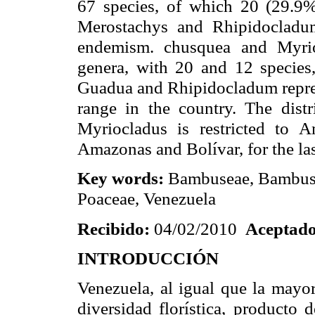
67 species, of which 20 (29.9%
Merostachys and Rhipidocladum
endemism.
chusquea
and Myrio
genera, with 20 and 12 species,
Guadua and Rhipidocladum represe
range in the country. The distr
Myriocladus is restricted to A
Amazonas and Bolívar, for the la
Key words:
Bambuseae, Bambusoi
Poaceae, Venezuela
Recibido:
04/02/2010
Aceptado
INTRODUCCIÓN
Venezuela, al igual que la mayor
diversidad florística, producto 