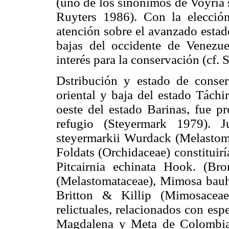
(uno de los sinónimos de Voyria
Ruyters 1986). Con la elecció
atención sobre el avanzado estad
bajas del occidente de Venezue
interés para la conservación (cf.
Dstribución y estado de conserv
oriental y baja del estado Táchi
oeste del estado Barinas, fue p
refugio (Steyermark 1979). J
steyermarkii Wurdack (Melastom
Foldats (Orchidaceae) constituir
Pitcairnia echinata Hook. (Br
(Melastomataceae), Mimosa bauh
Britton & Killip (Mimosaceae
relictuales, relacionados con esp
Magdalena y Meta de Colombia 