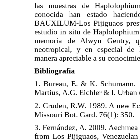
las muestras de Haplolophium
conocida han estado haciend
BAUXILUM-Los Pijiguaos prestó t
estudio in situ de Haplolophium 
memoria de Alwyn Gentry, qu
neotropical, y en especial de 
manera apreciable a su conocimie
Bibliografía
1. Bureau, E. & K. Schumann. 1
Martius, A.G. Eichler & I. Urban (
2. Cruden, R.W. 1989. A new Ech
Missouri Bot. Gard. 76(1): 350.
3. Fernández, A. 2009. Aechmea 
from Los Pijiguaos, Venezuelan