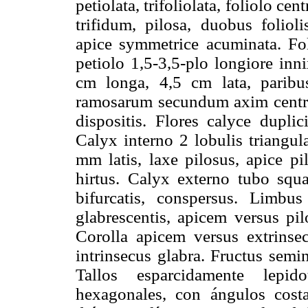
petiolata, trifoliolata, foliolo ce
trifidum, pilosa, duobus folioli
apice symmetrice acuminata. Foli
petiolo 1,5-3,5-plo longiore innix
cm longa, 4,5 cm lata, paribu
ramosarum secundum axim centra
dispositis. Flores calyce duplic
Calyx interno 2 lobulis triangul
mm latis, laxe pilosus, apice pi
hirtus. Calyx externo tubo squam
bifurcatis, conspersus. Limbus
glabrescentis, apicem versus pilo
Corolla apicem versus extrinsecu
intrinsecus glabra. Fructus semi
Tallos esparcidamente lepid
hexagonales, con ángulos cost