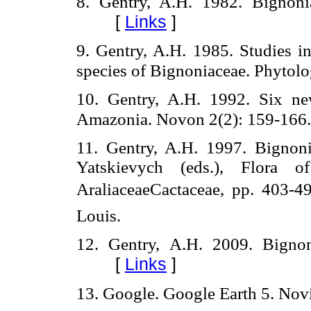
8. Gentry, A.H. 1982. Bignoni
[
Links
]
9. Gentry, A.H. 1985. Studies 
species of Bignoniaceae. Phytol
10. Gentry, A.H. 1992. Six n
Amazonia. Novon 2(2): 159-166
11. Gentry, A.H. 1997. Bignoni
Yatskievych (eds.), Flora 
AraliaceaeCactaceae, pp. 403-4
Louis.
12. Gentry, A.H. 2009. Bigno
[
Links
]
13. Google. Google Earth 5. No