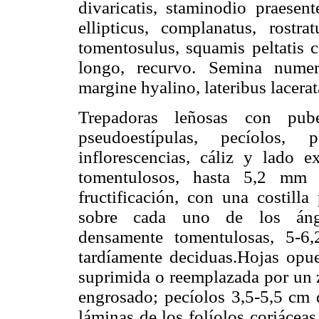
divaricatis, staminodio praesen
ellipticus, complanatus, rostrat
tomentosulus, squamis peltatis c
longo, recurvo. Semina numero
margine hyalino, lateribus lacerat
Trepadoras leñosas con pube
pseudoestípulas, pecíolos, 
inflorescencias, cáliz y lado e
tomentulosos, hasta 5,2 mm d
fructificación, con una costill
sobre cada uno de los ángul
densamente tomentulosas, 5-
tardíamente deciduas.Hojas opues
suprimida o reemplazada por un z
engrosado; pecíolos 3,5-5,5 cm d
láminas de los folíolos coriácea