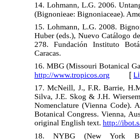
14. Lohmann, L.G. 2006. Untangl
(Bignonieae: Bignoniaceae). Amer
15. Lohmann, L.G. 2008. Bignon
Huber (eds.), Nuevo Catálogo de 
278. Fundación Instituto Bot
Caracas.
16. MBG (Missouri Botanical 
[
L
http://www.tropicos.org
17. McNeill, J., F.R. Barrie, H.
Silva, J.E. Skog & J.H. Wiersem
Nomenclature (Vienna Code). Ad
Botanical Congress. Vienna, Aust
original English text.
http://ibot
18. NYBG (New York Bota