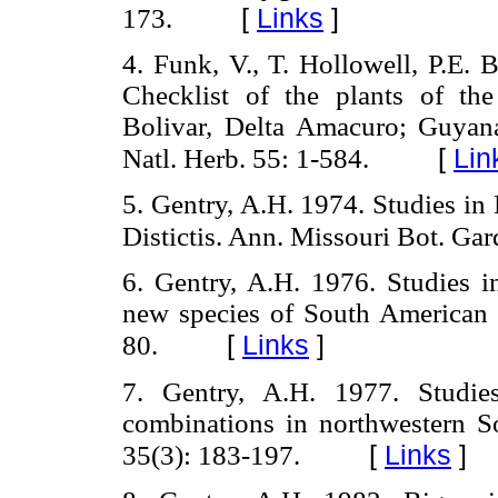
[
Links
]
173.
4. Funk, V., T. Hollowell, P.E. 
Checklist of the plants of th
Bolivar, Delta Amacuro; Guyana
[
Lin
Natl. Herb. 55: 1-584.
5. Gentry, A.H. 1974. Studies in
Distictis. Ann. Missouri Bot. Ga
6. Gentry, A.H. 1976. Studies 
new species of South American 
[
Links
]
80.
7. Gentry, A.H. 1977. Studi
combinations in northwestern S
[
Links
]
35(3): 183-197.