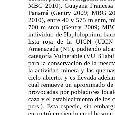
MBG 2010), Guayana Francesa (
Panamá (Gentry 2009; MBG 201
2010), entre 40 y 575 m snm, mie
700 m snm (Gentry 2009; MBG 
individuo de Haplolophium bauxit
lista roja de la UICN (UICN 
Amenazada (NT), pudiendo alcanza
categoría Vulnerable (VU B1ab(i,i
para la conservación de la meset
la actividad minera y las quemas
cielo abierto, y es llevada adel
cual remueve un aproximado de 
provocadas por pobladores locale
caza y el establecimiento de los
pers.). Esta especie, sin embarg
encontró creciendo en el bosque s