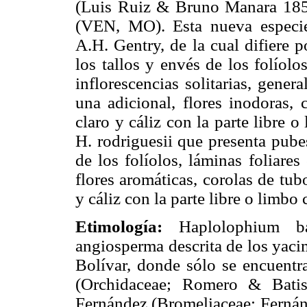
(Luis Ruiz & Bruno Manara 185
(VEN, MO). Esta nueva especie
A.H. Gentry, de la cual difiere 
los tallos y envés de los folíolo
inflorescencias solitarias, gene
una adicional, flores inodoras,
claro y cáliz con la parte libre o
H. rodriguesii que presenta pube
de los folíolos, láminas foliares
flores aromáticas, corolas de tub
y cáliz con la parte libre o limbo 
Etimología:
Haplolophium ba
angiosperma descrita de los yaci
Bolívar, donde sólo se encuent
(Orchidaceae; Romero & Bati
Fernández (Bromeliaceae; Fernánd