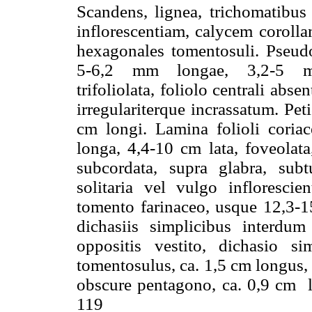
Scandens, lignea, trichomatibus 
inflorescentiam, calycem corolla
hexagonales tomentosuli. Pseud
5-6,2 mm longae, 3,2-5 mm 
trifoliolata, foliolo centrali abs
irregulariterque incrassatum. Pet
cm longi. Lamina folioli coria
longa, 4,4-10 cm lata, foveolata
subcordata, supra glabra, subtu
solitaria vel vulgo inflorescien
tomento farinaceo, usque 12,3-15
dichasiis simplicibus interdu
oppositis vestito, dichasio s
tomentosulus, ca. 1,5 cm longus, 
obscure pentagono, ca. 0,9 cm l
119