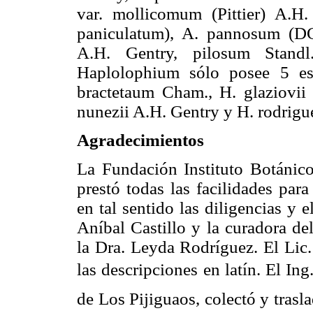
var. mollicomum (Pittier) A.H
paniculatum), A. pannosum (D
A.H. Gentry, pilosum Standl
Haplolophium sólo posee 5 esp
bractetaum Cham., H. glaziovii
nunezii A.H. Gentry y H. rodrigu
Agradecimientos
La Fundación Instituto Botánic
prestó todas las facilidades para
en tal sentido las diligencias y 
Aníbal Castillo y la curadora d
la Dra. Leyda Rodríguez. El Lic.
las descripciones en latín. El In
de Los Pijiguaos, colectó y tras