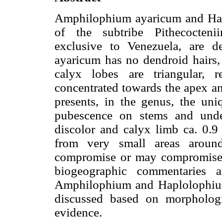
Amphilophium ayaricum and Hap
of the subtribe Pithecocteni
exclusive to Venezuela, are d
ayaricum has no dendroid hairs, 
calyx lobes are triangular, 
concentrated towards the apex a
presents, in the genus, the uni
pubescence on stems and unders
discolor and calyx limb ca. 0.
from very small areas around
compromise or may compromise t
biogeographic commentaries a
Amphilophium and Haplolophium 
discussed based on morphologi
evidence.