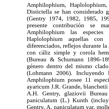
Amphilophium, Haplolophium, G
Distictella se han considerado g
(Gentry 1974, 1982, 1985, 19
presente contribución se ma
Amphilophium las especies c
Haplolophium aquellas con 
diferenciados, reflejos durante la
con cáliz simple y corola hem
(Bureau & Schumann 1896-1897
género dentro del mismo clad
(Lohmann 2006). Incluyendo la
Amphilophium posee 11 especie
ayaricum J.R. Grande, blancheti
A.H. Gentry, glaziovii Burea
paniculatum (L.) Kunth (inclu
Gentry, A. paniculatum var. moll