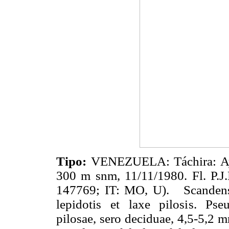
Tipo:
VENEZUELA: Táchira: Ayar
300 m snm, 11/11/1980. Fl. P.J
147769; IT: MO, U). Scandens 
lepidotis et laxe pilosis. Pse
pilosae, sero deciduae, 4,5-5,2 