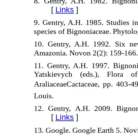
8. Gentry, A.H. 1982. Bignoni
[
Links
]
9. Gentry, A.H. 1985. Studies 
species of Bignoniaceae. Phytol
10. Gentry, A.H. 1992. Six n
Amazonia. Novon 2(2): 159-166
11. Gentry, A.H. 1997. Bignoni
Yatskievych (eds.), Flora 
AraliaceaeCactaceae, pp. 403-4
Louis.
12. Gentry, A.H. 2009. Bigno
[
Links
]
13. Google. Google Earth 5. No