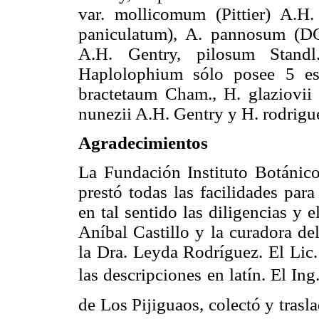
var. mollicomum (Pittier) A.H
paniculatum), A. pannosum (D
A.H. Gentry, pilosum Standl
Haplolophium sólo posee 5 esp
bractetaum Cham., H. glaziovii
nunezii A.H. Gentry y H. rodrigu
Agradecimientos
La Fundación Instituto Botánic
prestó todas las facilidades para
en tal sentido las diligencias y 
Aníbal Castillo y la curadora d
la Dra. Leyda Rodríguez. El Lic.
las descripciones en latín. El In
de Los Pijiguaos, colectó y tras