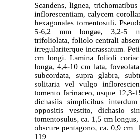
Scandens, lignea, trichomatibus 
inflorescentiam, calycem corolla
hexagonales tomentosuli. Pseud
5-6,2 mm longae, 3,2-5 mm 
trifoliolata, foliolo centrali abs
irregulariterque incrassatum. Pet
cm longi. Lamina folioli coria
longa, 4,4-10 cm lata, foveolata
subcordata, supra glabra, subtu
solitaria vel vulgo inflorescien
tomento farinaceo, usque 12,3-15
dichasiis simplicibus interdu
oppositis vestito, dichasio s
tomentosulus, ca. 1,5 cm longus, 
obscure pentagono, ca. 0,9 cm l
119