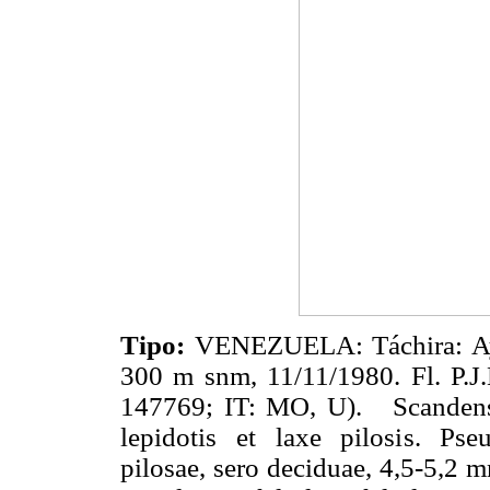
Tipo:
VENEZUELA: Táchira: Ayar
300 m snm, 11/11/1980. Fl. P.J
147769; IT: MO, U). Scandens 
lepidotis et laxe pilosis. Pse
pilosae, sero deciduae, 4,5-5,2 