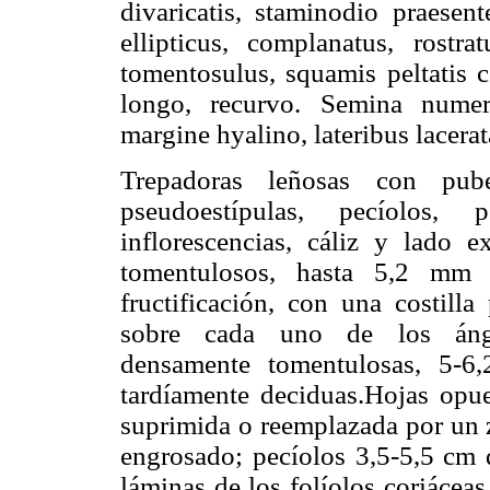
divaricatis, staminodio praesen
ellipticus, complanatus, rostrat
tomentosulus, squamis peltatis c
longo, recurvo. Semina numero
margine hyalino, lateribus lacerat
Trepadoras leñosas con pube
pseudoestípulas, pecíolos, 
inflorescencias, cáliz y lado e
tomentulosos, hasta 5,2 mm d
fructificación, con una costill
sobre cada uno de los ángul
densamente tomentulosas, 5-
tardíamente deciduas.Hojas opues
suprimida o reemplazada por un z
engrosado; pecíolos 3,5-5,5 cm d
láminas de los folíolos coriácea