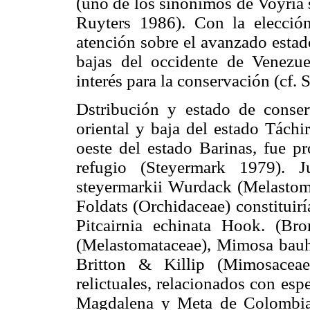
(uno de los sinónimos de Voyria
Ruyters 1986). Con la elecció
atención sobre el avanzado estad
bajas del occidente de Venezue
interés para la conservación (cf.
Dstribución y estado de conserv
oriental y baja del estado Táchi
oeste del estado Barinas, fue p
refugio (Steyermark 1979). J
steyermarkii Wurdack (Melastom
Foldats (Orchidaceae) constituir
Pitcairnia echinata Hook. (Br
(Melastomataceae), Mimosa bauh
Britton & Killip (Mimosaceae
relictuales, relacionados con esp
Magdalena y Meta de Colombia 