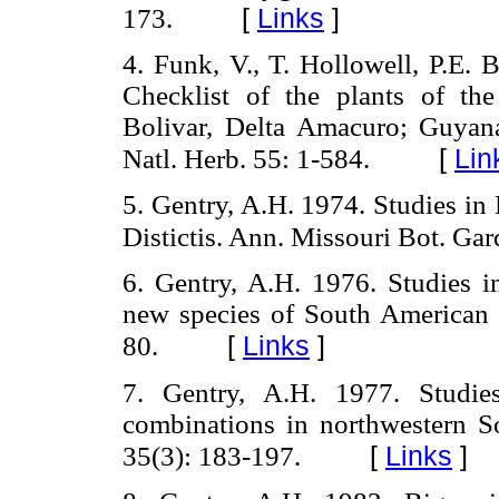
[
Links
]
173.
4. Funk, V., T. Hollowell, P.E. 
Checklist of the plants of th
Bolivar, Delta Amacuro; Guyana
[
Lin
Natl. Herb. 55: 1-584.
5. Gentry, A.H. 1974. Studies in
Distictis. Ann. Missouri Bot. Ga
6. Gentry, A.H. 1976. Studies 
new species of South American 
[
Links
]
80.
7. Gentry, A.H. 1977. Studi
combinations in northwestern S
[
Links
]
35(3): 183-197.