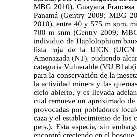
MBG 2010), Guayana Francesa (
Panamá (Gentry 2009; MBG 201
2010), entre 40 y 575 m snm, mie
700 m snm (Gentry 2009; MBG 
individuo de Haplolophium bauxit
lista roja de la UICN (UICN 
Amenazada (NT), pudiendo alcanza
categoría Vulnerable (VU B1ab(i,i
para la conservación de la meset
la actividad minera y las quemas
cielo abierto, y es llevada adel
cual remueve un aproximado de 
provocadas por pobladores locale
caza y el establecimiento de los
pers.). Esta especie, sin embarg
encontró creciendo en el bosque s