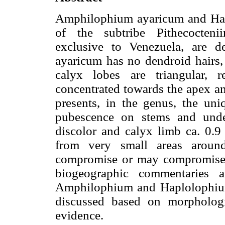
Amphilophium ayaricum and Hap
of the subtribe Pithecocteni
exclusive to Venezuela, are d
ayaricum has no dendroid hairs, 
calyx lobes are triangular, 
concentrated towards the apex a
presents, in the genus, the uni
pubescence on stems and unders
discolor and calyx limb ca. 0.
from very small areas around
compromise or may compromise t
biogeographic commentaries a
Amphilophium and Haplolophium 
discussed based on morphologi
evidence.