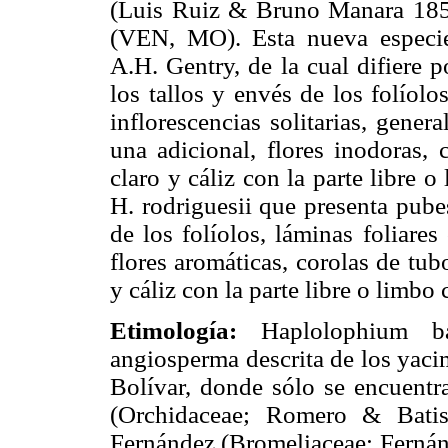
(Luis Ruiz & Bruno Manara 185
(VEN, MO). Esta nueva especie
A.H. Gentry, de la cual difiere 
los tallos y envés de los folíolo
inflorescencias solitarias, gene
una adicional, flores inodoras,
claro y cáliz con la parte libre o
H. rodriguesii que presenta pube
de los folíolos, láminas foliares
flores aromáticas, corolas de tub
y cáliz con la parte libre o limbo 
Etimología:
Haplolophium ba
angiosperma descrita de los yaci
Bolívar, donde sólo se encuent
(Orchidaceae; Romero & Bati
Fernández (Bromeliaceae; Fernánd