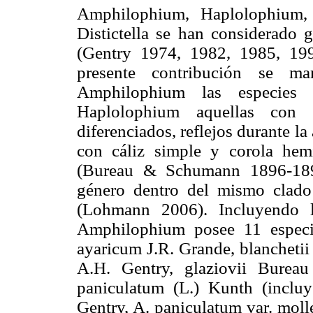
Amphilophium, Haplolophium, G
Distictella se han considerado g
(Gentry 1974, 1982, 1985, 19
presente contribución se ma
Amphilophium las especies c
Haplolophium aquellas con 
diferenciados, reflejos durante la
con cáliz simple y corola hem
(Bureau & Schumann 1896-1897
género dentro del mismo clad
(Lohmann 2006). Incluyendo la
Amphilophium posee 11 especie
ayaricum J.R. Grande, blancheti
A.H. Gentry, glaziovii Burea
paniculatum (L.) Kunth (inclu
Gentry, A. paniculatum var. moll