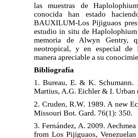
las muestras de Haplolophium
conocida han estado haciend
BAUXILUM-Los Pijiguaos prestó t
estudio in situ de Haplolophium 
memoria de Alwyn Gentry, qu
neotropical, y en especial de 
manera apreciable a su conocimie
Bibliografía
1. Bureau, E. & K. Schumann. 1
Martius, A.G. Eichler & I. Urban (
2. Cruden, R.W. 1989. A new Ech
Missouri Bot. Gard. 76(1): 350.
3. Fernández, A. 2009. Aechmea 
from Los Pijiguaos, Venezuelan