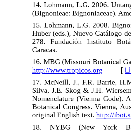
14. Lohmann, L.G. 2006. Untangl
(Bignonieae: Bignoniaceae). Amer
15. Lohmann, L.G. 2008. Bignon
Huber (eds.), Nuevo Catálogo de 
278. Fundación Instituto Bot
Caracas.
16. MBG (Missouri Botanical 
[
L
http://www.tropicos.org
17. McNeill, J., F.R. Barrie, H.
Silva, J.E. Skog & J.H. Wiersem
Nomenclature (Vienna Code). Ad
Botanical Congress. Vienna, Aust
original English text.
http://ibot
18. NYBG (New York Bota