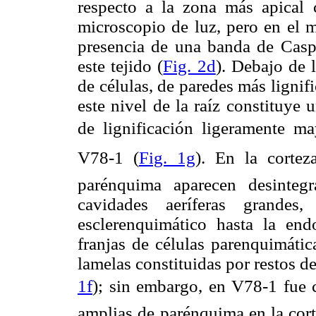
respecto a la zona más apical 
microscopio de luz, pero en el m
presencia de una banda de Caspa
este tejido (
Fig. 2d
). Debajo de 
de células, de paredes más lignif
este nivel de la raíz constituye
de lignificación ligeramente m
V78-1 (
Fig. 1g
). En la cortez
parénquima aparecen desinteg
cavidades aeríferas grandes
esclerenquimático hasta la end
franjas de células parenquimátic
lamelas constituidas por restos de
1f
); sin embargo, en V78-1 fue
amplias de parénquima en la corte