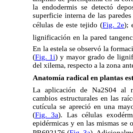
la endodermis se detectó depo
superficie interna de las paredes
células de este tejido (
Fig. 2e
);
lignificación en la pared tangen
En la estela se observó la formació
(
Fig. 1i
) y mayor grado de lignif
del xilema, respecto a la zona ante
Anatomía radical en plantas es
La aplicación de Na2S04 al m
cambios estructurales en las raí
cutícula se apreció en una mayo
(
Fig. 3a
). Las células exodér
epidérmicas y en las mismas se o
PR692176 (
Fig. 3a
). Adicionalm