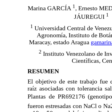
1
Marina GARCÍA
, Ernesto M
1
JÁUREGUI
1
Universidad Central de Venezu
Agronomía, Instituto de Botá
Maracay, estado Aragua
gamari
2
Instituto Venezolano de In
Científicas, Ce
RESUMEN
El objetivo de este trabajo fue d
raíz asociadas con tolerancia sa
Plantas de PR692176 (genotipo 
fueron estresadas con NaCl o Na