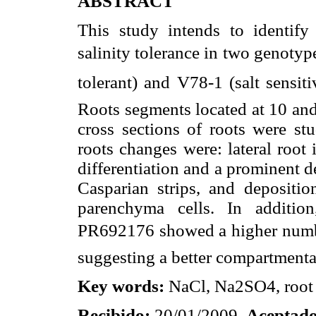
ABSTRACT
This study intends to identify 
salinity tolerance in two genotype
tolerant) and V78-1 (salt sens
Roots segments located at 10 and
cross sections of roots were st
roots changes were: lateral root i
differentiation and a prominent
Casparian strips, and depositio
parenchyma cells. In addition
PR692176 showed a higher numbe
suggesting a better compartmenta
Key words:
NaCl, Na2SO4, root a
Recibido:
20/01/2009
Aceptado