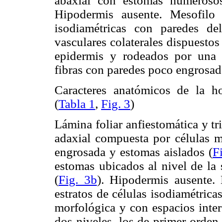
abaxial con estomas numeroso
Hipodermis ausente. Mesofilo 
isodiamétricas con paredes del
vasculares colaterales dispuestos
epidermis y rodeados por una 
fibras con paredes poco engrosada
Caracteres anatómicos de la ho
(
Tabla 1
,
Fig. 3
)
Lámina foliar anfiestomática y tr
adaxial compuesta por células m
engrosada y estomas aislados (
F
estomas ubicados al nivel de la 
(
Fig. 3b
). Hipodermis ausente.
estratos de células isodiamétrica
morfológica y con espacios inter
dos niveles, los de primer orden