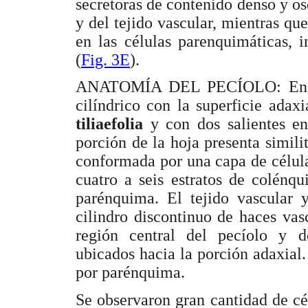
secretoras de contenido denso y o
y del tejido vascular, mientras qu
en las células parenquimáticas, i
(
Fig. 3E
).
ANATOMÍA DEL PECÍOLO: En las 
cilíndrico con la superficie ada
tiliaefolia
y con dos salientes e
porción de la hoja presenta simil
conformada por una capa de célula
cuatro a seis estratos de colénq
parénquima. El tejido vascular y
cilindro discontinuo de haces vasc
región central del pecíolo y do
ubicados hacia la porción adaxial.
por parénquima.
Se observaron gran cantidad de cé