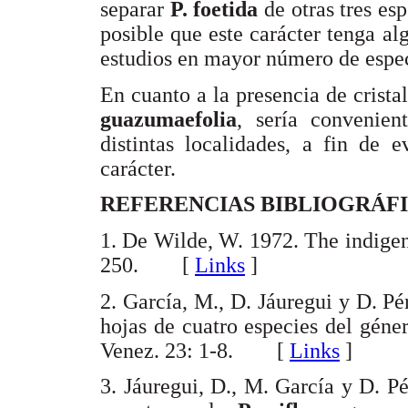
separar
P. foetida
de otras tres es
posible que este carácter tenga al
estudios en mayor número de espec
En cuanto a la presencia de crista
guazumaefolia
, sería convenie
distintas localidades, a fin de 
carácter.
REFERENCIAS BIBLIOGRÁF
1. De Wilde, W. 1972. The indigen
250. [
Links
]
2. García, M., D. Jáuregui y D. Pé
hojas de cuatro especies del gén
Venez. 23: 1-8. [
Links
]
3. Jáuregui, D., M. García y D. P