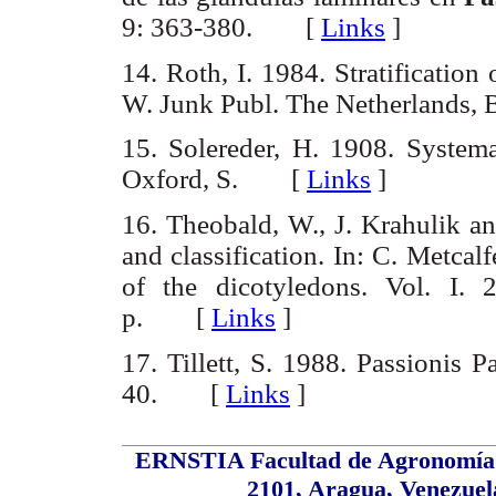
9: 363-380. [
Links
]
14.
Roth, I. 1984. Stratification o
W. Junk Publ. The Netherland
15.
Solereder, H. 1908. Systema
Oxford, S. [
Links
]
16.
Theobald, W., J. Krahulik an
and classification. In: C. Metca
of the dicotyledons. Vol. I.
p. [
Links
]
17. Tillett, S. 1988. Passionis Pa
40. [
Links
]
ERNSTIA Facultad de Agronomía (
2101, Aragua, Venezue