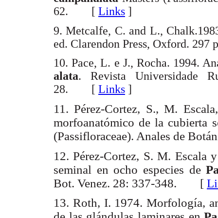
62. [
Links
]
9. Metcalfe, C. and L., Chalk.198
ed. Clarendon Press, Oxford. 2
10. Pace, L. e J., Rocha. 1994. A
alata
. Revista Universidade R
28. [
Links
]
11.
Pérez-Cortez, S., M. Escala
morfoanatómico de la cubierta 
(Passifloraceae). Anales de Bot
12.
Pérez-Cortez, S. M. Escala y
seminal en ocho especies de
Pa
Bot. Venez. 28: 337-348. [
L
13.
Roth, I. 1974. Morfología, a
de las glándulas laminares en
Pa