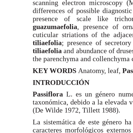
scanning electron microscopy (
differences of possible diagnostic
presence of scale like tric
guazumaefolia
, presence of orn
cuticular striations of the adjac
tiliaefolia
; presence of secretory
tiliaefolia
and abundance of druses
the parenchyma and collenchyma ce
KEY WORDS
Anatomy, leaf,
Pas
INTRODUCCIÓN
Passiflora
L. es un género numer
taxonómica, debido a la elevada va
(De Wilde 1972, Tillett 1988).
La sistemática de este género ha
caracteres morfológicos externos