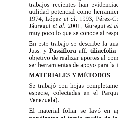
trabajos recientes han evidenci
utilidad potencial como herrami
1974, López
et al
. 1993, Pérez-C
Jáuregui
et al
. 2001, Jáuregui
et a
muy poco lo que se conoce al respe
En este trabajo se describe la an
Juss. y
Passiflora
aff.
tiliaefoli
objetivo de realizar aportes al c
ser herramientas de apoyo para la 
MATERIALES Y MÉTODOS
Se trabajó con hojas completame
especie, colectadas en el Parqu
Venezuela).
El material foliar se lavó en a
pondientes al tercio medio de la