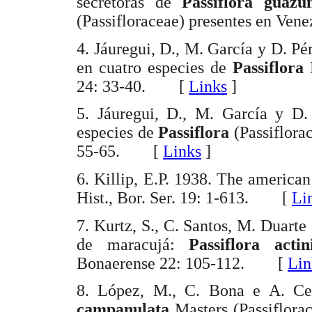
secretoras de
Passiflora guaz
(Passifloraceae) presentes en V
4. Jáuregui, D., M. García y D. P
en cuatro especies de
Passiflora
24: 33-40. [
Links
]
5. Jáuregui, D., M. García y D.
especies de
Passiflora
(Passiflora
55-65. [
Links
]
6. Killip, E.P. 1938. The american
Hist., Bor. Ser. 19: 1-613. [
Li
7. Kurtz, S., C. Santos, M. Duart
de maracujá:
Passiflora act
Bonaerense 22: 105-112. [
Lin
8. López, M., C. Bona e A. Ce
campanulata
Masters (Passiflorac