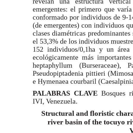
revelan una estructura vertic
emergentes: el primero que varía
conformado por individuos de 9-14
(de emergentes) con individuos qu
clases diamétricas predominantes
el 53,3% de los individuos muestr
152 individuos/0,1ha y un área
ecológicamente más importantes 
heptaphyllum (Burseraceae), Pa
Pseudopiptadenia pittieri (Mimos
e Hymenaea courbaril (Caesalpini
PALABRAS CLAVE
Bosques rib
IVI, Venezuela.
Structural and floristic chara
river basin of the tocuyo r
V