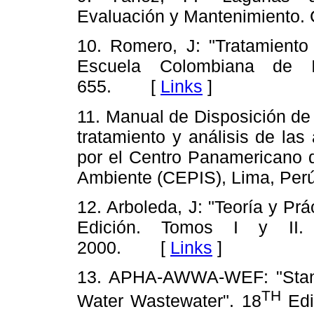
Evaluación y Mantenimiento
10. Romero, J: "Tratamiento
Escuela Colombiana de In
655. [
Links
]
11. Manual de Disposición de
tratamiento y análisis de las
por el Centro Panamericano d
Ambiente (CEPIS), Lima, P
12. Arboleda, J: "Teoría y Prá
Edición. Tomos I y II. E
2000. [
Links
]
13. APHA-AWWA-WEF: "Stand
TH
Water Wastewater". 18
Edi