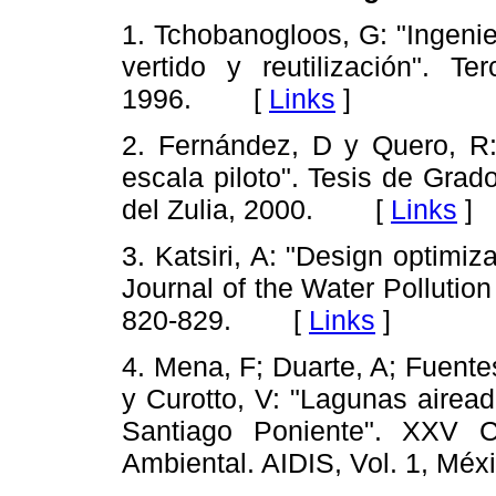
1. Tchobanogloos, G: "Ingenie
vertido y reutilización". T
1996. [
Links
]
2. Fernández, D y Quero, R:
escala piloto". Tesis de Grad
del Zulia, 2000. [
Links
]
3. Katsiri, A: "Design optimiz
Journal of the Water Pollution
820-829. [
Links
]
4. Mena, F; Duarte, A; Fuente
y Curotto, V: "Lagunas airead
Santiago Poniente". XXV C
Ambiental. AIDIS, Vol. 1, M