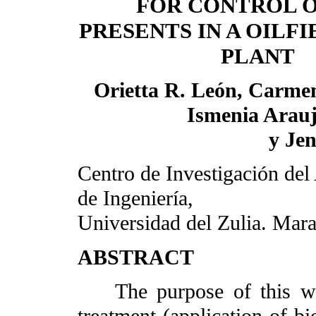
FOR CONTROL O
PRESENTS IN A OILF
PLANT
Orietta R. León, Carme
Ismenia Arau
y Je
Centro de Investigación d
de Ingeniería,
Universidad del Zulia. Mar
ABSTRACT
The purpose of this wor
treatment (application of bi