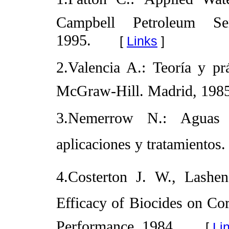
Campbell Petroleum Ser
1995.
[
Links
]
2.Valencia A.: Teoría y prá
McGraw-Hill. Madrid, 1985
3.Nemerrow N.: Aguas re
aplicaciones y tratamientos
4.Costerton J. W., Lashen
Efficacy of Biocides on Cor
Performance, 1984.
[
Li