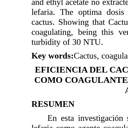
and ethyl acetate no extract
lefaria. The optima dosi
cactus. Showing that Cactu
coagulating, being this ver
turbidity of 30 NTU.
Key words
:
Cactus, coagulat
EFICIENCIA DEL CAC
COMO COAGULANTE 
RESUMEN
En esta investigación se
lefaria como agente coagula