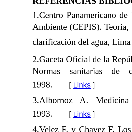
REFERENCIAS BIBLI
1.Centro Panamericano de I
Ambiente (CEPIS). Teoría, 
clarificación del agua, Lim
2.Gaceta Oficial de la Rep
Normas sanitarias de c
1998.
[
Links
]
3.Albornoz A. Medicina 
1993.
[
Links
]
4.Velez F. y Chavez F. Los