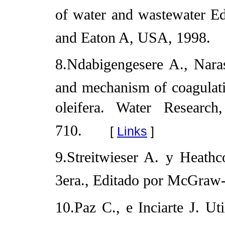
of water and wastewater Ed
and Eaton A, USA, 1998.
8.Ndabigengesere A., Naras
and mechanism of coagulati
oleifera. Water Resear
710.
[
Links
]
9.Streitwieser A. y Heathc
3era., Editado por McGraw-
10.Paz C., e Inciarte J. Ut