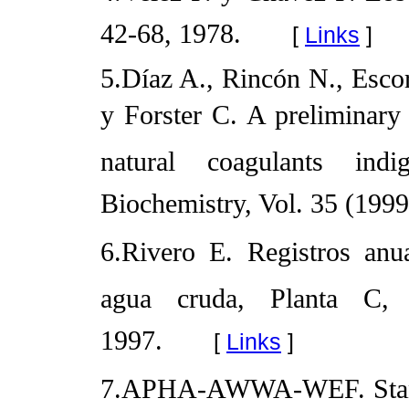
42-68, 1978.
[
Links
]
5.Díaz A., Rincón N., Esco
y Forster C. A preliminary
natural coagulants indi
Biochemistry, Vol. 35 (199
6.Rivero E. Registros anu
agua cruda, Planta C,
1997.
[
Links
]
7.APHA-AWWA-WEF. Standa