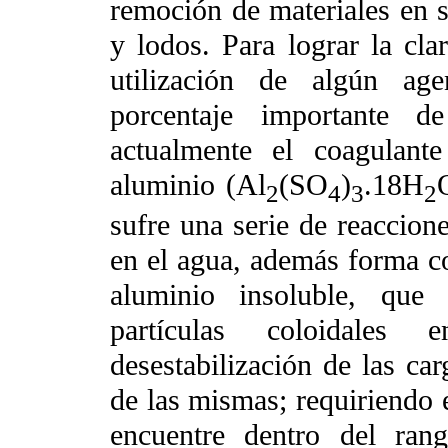
remoción de materiales en s
y lodos. Para lograr la clar
utilización de algún ag
porcentaje importante de
actualmente el coagulant
aluminio (Al
(SO
)
.18H
2
4
3
2
sufre una serie de reaccione
en el agua, además forma c
aluminio insoluble, que
partículas coloidale
desestabilización de las car
de las mismas; requiriendo e
encuentre dentro del ran