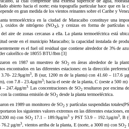
acaibo, la cual comprende una extensa superficie de agua, rodead
 lado abierto hacia el norte; esta topografía particular hace que en l
depende en gran medida de los vientos reinantes sobre el Caribe y Venez
lanta termoeléctrica en la ciudad de Maracaibo constituye una impor
), oxidos de nitrógeno (NO
), y cenizas en forma de partículas s
2
X
 del aire de zonas cercanas a ella. La planta termoeléctrica está ubi
gitud oeste en el municipio Maracaibo; la capacidad instalada de pro
uentemente es el fuel oil residual que contiene alrededor de 3% de az
der calorífico de 18055 BTU/lbm [3]
alizaron en 1987 un muestreo de SO
en áreas alrededor de la plant
2
os encontrados en las diferentes estaciones: en la dirección preferenci
3
n 3.70- 22.9µg/m
, B (sur, 1200 m de la planta) con 41.60 – 117.6 µ
3
 m), con 7.8 - 23.4µg/m
; hacia el oeste de la planta, C (oeste a 500 m
3.
.4 – 247.4µg/m
Las concentraciones de SO
resultaron por encima de
2
ta con la continua emisión de SO
desde la planta termoeléctrica.
2
ctuaron en 1989 un monitoreo de SO
y partículas suspendidas totales(PS
2
eportaron los siguientes valores extremos en las diferentes estaciones, en
3
3
a 1200 m) con SO
17.1 – 189.9µg/m
y PST 53.9 – 192.1µg/m
, B 
2
3
 76.2 µg/m
, vientos arriba de la planta, E (norte, a 3000 m) con SO
1
2