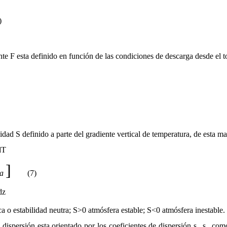
)
nte F esta definido en función de las condiciones de descarga desde el t
)
idad S definido a parte del gradiente vertical de temperatura, de esta m
T
]
ca
(7)
z
ca o estabilidad neutra; S>0 atmósfera estable; S<0 atmósfera inestable.
ispersión esta orientado por los coeficientes de dispersión
s
s
como 