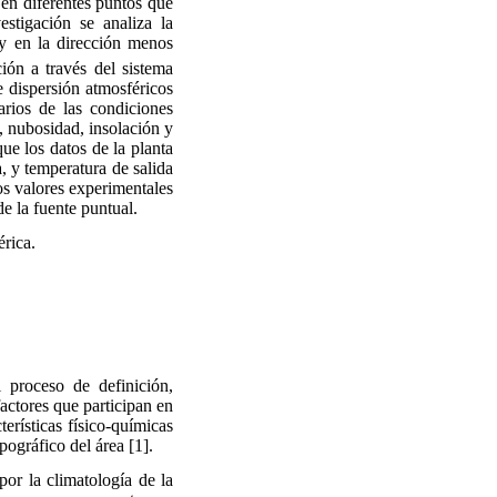
 en diferentes puntos que
estigación se analiza la
 y en la dirección menos
ción a través del sistema
 dispersión atmosféricos
arios de las condiciones
, nubosidad, insolación y
ue los datos de la planta
a, y temperatura de salida
os valores experimentales
e la fuente puntual.
érica.
 proceso de definición,
factores que participan en
erísticas físico-químicas
pográfico del área [1].
por la climatología de la