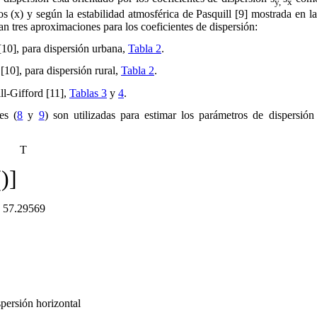
y,
x
tos (x) y según la estabilidad atmosférica de Pasquill [9] mostrada en l
zan tres aproximaciones para los coeficientes de dispersión:
10], para dispersión urbana,
Tabla 2
.
10], para dispersión rural,
Tabla 2
.
ll-Gifford [11],
Tablas 3
y
4
.
es (
8
y
9
) son utilizadas para estimar los parámetros de dispersión 
T
(
)]
569
spersión horizontal