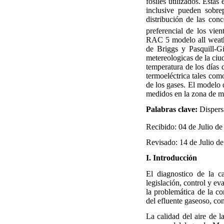
fósiles utilizados. Esta
inclusive pueden sobrep
distribución de las con
preferencial de los vien
RAC 5 modelo all weathe
de Briggs y Pasquill-Gi
metereologicas de la ciu
temperatura de los días 
termoeléctrica tales como
de los gases. El modelo 
medidos en la zona de mu
Palabras clave:
Dispers
Recibido: 04 de Julio d
Revisado: 14 de Julio d
I.
Introducción
El diagnostico de la c
legislación, control y ev
la problemática de la co
del efluente gaseoso, con
La calidad del aire de l