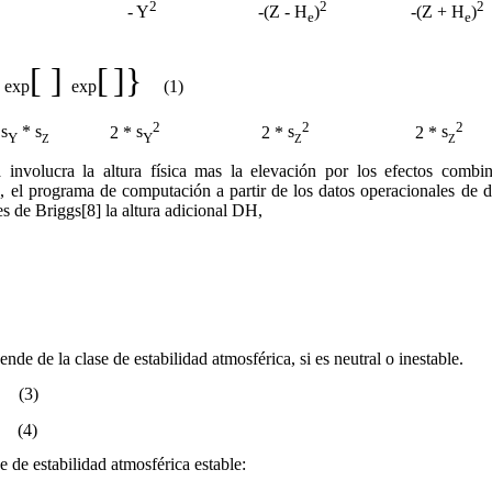
2
2
2
- Y
-(Z - H
)
-(Z + H
)
e
e
[
]
[
]}
exp

exp

(1)
2
2
2
*
s
*
s
2 *
s
2 *
s
2 *
s
Y
Y
Z
Z
Z
a involucra la altura física mas la elevación por los efectos comb
, el programa de computación a partir de los datos operacionales de d
s de Briggs[8] la altura adicional
D
H,
ende de la clase de estabilidad atmosférica, si es neutral o inestable.
5
(3)
 (4)
e de estabilidad atmosférica estable: