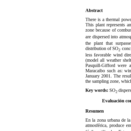
A
bstract
There is a thermal powe
This plant represents a
zone because of combust
are dispersed into atmos
the plant that surpass
distribution of SO
conce
2
less favorable wind di
(model all weather shel
Pasquill-Gifford were 
Maracaibo such as: win
January 2001. The result
the sampling zone, which
Key words:
SO
dispers
2
Evaluación co
R
esumen
En la zona urbana de la
atmosférica, produce en