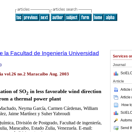
e la Facultad de Ingeniería Universidad
Services 
Journal
0
SciELO
lia vol.26 no.2 Maracaibo Aug. 2003
Article
Article
ation of SO
in less favorable wind direction
2
Article
rom a thermal power plant
How to 
 Machado, Neyma García, Carmen Cárdenas, William
SciELO
lez, Jaime Martínez y Suher Yabroudi
Automat
uímica, División de Postgrado, Facultad de ingeniería,
ulia, Maracaibo, Estado Zulia, Venezuela. E-mail:
Send th