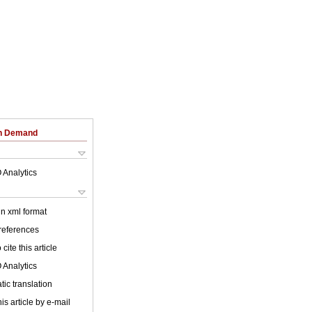
on Demand
 Analytics
 in xml format
 references
cite this article
 Analytics
ic translation
is article by e-mail