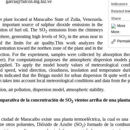
garcía@falcon.ing.luz.ve
Indicators
Related lin
Share
r plant located at Maracaibo State of Zulia, Venezuela.
n important source of sulphur dioxide emissions in the
More
ion of fuel oil. The SO
emissions from the chimneys
2
More
phere, generating high levels of SO
in the areas near to
2
Permali
ed the limits for air quality.This work analyzes the
ntration toward the northen zone of the plant and in the
rection. For the experiment, samples were collected by absorption t
ter). For computational purposes the atmospheric dispersion models
applied. To apply the model hourly values of meteorological cond
d speed, wind direction, cloudiness, insolation and temperature d
s indicated that the Briggs model for urban dispersion fit quite well
 takes into account local meteorological conditions and data from the p
ion, air pollution, dispersion model, atmospheric stability.
mparativa de la concentración de SO
vientos arriba de una planta
2
 ciudad de Maracaibo existe una planta termoeléctrica, la cual es una
tre otros poluentes, Dióxido de Azufre (SO
) formado de la combus
2