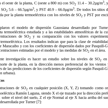
3
a el oeste de la planta, C (oeste a 800 m) con SO
11.4 – 30.2µg/m
, 
2
3
3
n SO
5.6 – 66.5µg/m
, y PST 40.9 – 66.0µg/m
. De todos los sitios 
2
ada por la planta termoeléctrica con los niveles de SO
y PST por encim
2
plaron el modelo de dispersión Gaussiana desarrollado por Turne
ta termoeléctrica estudiada y a las estabilidades atmosféricas de la 
centraciones de SO
y su comparación con los valores experimenta
2
 termoeléctrica. Los resultados indican que para la clase de estabili
e Maracaibo y con los coeficientes de dispersión dados por Pasquill-Gi
ncentraciones estimadas por el modelo y las medidas de SO
en el área.
2
ente investigación es hacer un estudio sobre los niveles de SO
en 
2
 norte de la planta, en la dirección menos preferencial de los viento
s de las predicciones de los coeficientes de dispersión según Pasquil-Gi
ón urbana).
cos
ntraciones de SO
en cualquier posición (X, Y, Z) tomando como or
2
moeléctrica Ramón Laguna, siendo X el eje trazado por la dirección pref
 sobre el nivel del suelo, Z el eje Normal al eje X hacia arriba del sue
desarrollada por Turner [7]: