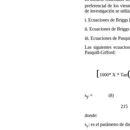
preferencial de los vien
de investigación se utili
i.
Ecuaciones de Briggs [
ii.
Ecuaciones de Briggs [
iii.
Ecuaciones de Pasqui
Las siguientes ecuacion
Pasquill-Gifford:
[
1000* X * Tan
57.29
s
= 
(8)
y
215
donde:
s
:
es el parámetro de di
y