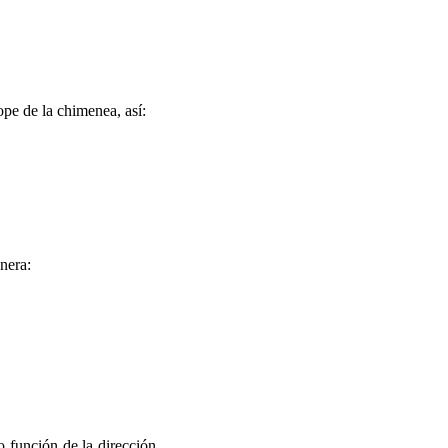
ope de la chimenea, así:
anera:
función de la dirección