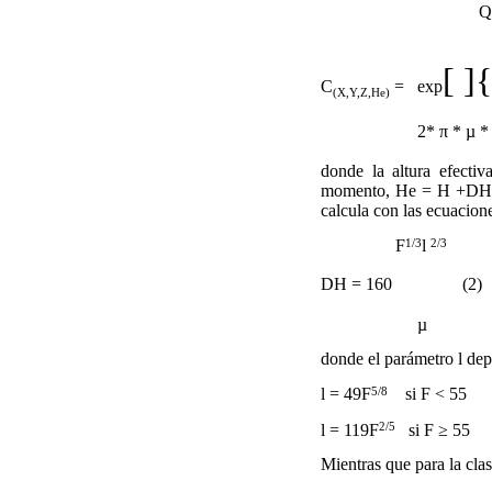
Q 
[
]{
C
=  exp

(X,Y,Z,He)
2*
π *
µ 
donde la altura efectiv
momento, He = H +
D
H
calcula con las ecuacione
1/3
2/3
F
l
D
H = 160  (2)
µ
donde el parámetro
l
dep
5/8
l =
49F
si F < 5
2/5
l =
119F
si F ≥ 55
Mientras que para la clas