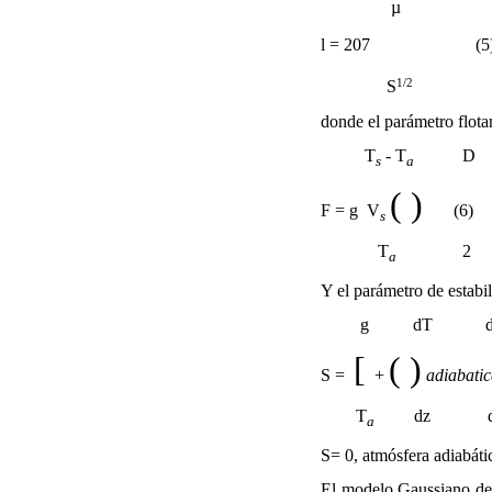
µ
l
= 207  (5
1/2
S
donde el parámetro flota
T
- T
D
s
a
(
)
F = g  V

(6
s
T
2
a
Y el parámetro de estabil
g dT d
[
(
)
S = 
 +

adiabati
T
dz d
a
S= 0, atmósfera adiabáti
El modelo Gaussiano de d