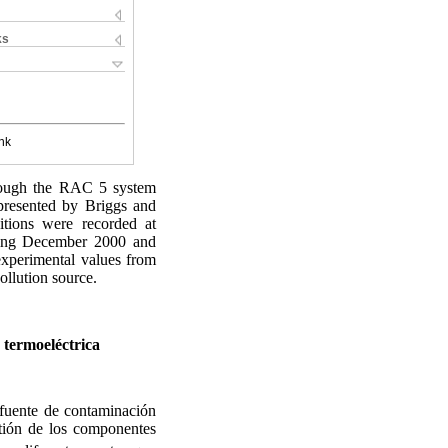
ks
nk
hrough the RAC 5 system
 presented by Briggs and
itions were recorded at
uring December 2000 and
 experimental values from
ollution source.
 termoeléctrica
 fuente de contaminación
tión de los componentes