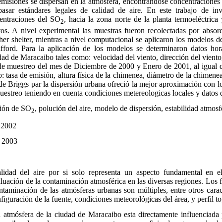
s emisiones se dispersan en la atmósfera, encontrándose concentraciones
asar estándares legales de calidad de aire. En este trabajo de inv
centraciones del SO
, hacia la zona norte de la planta termoeléctrica
2
tos. A nivel experimental las muestras fueron recolectadas por absor
r shelter, mientras a nivel computacional se aplicaron los modelos de
fford. Para la aplicación de los modelos se determinaron datos hor
dad de Maracaibo tales como: velocidad del viento, dirección del viento
de muestreo del mes de Diciembre de 2000 y Enero de 2001, al igual q
: tasa de emisión, altura física de la chimenea, diámetro de la chimene
de Briggs par la dispersión urbana ofreció la mejor aproximación con l
estreo teniendo en cuenta condiciones metereologicas locales y datos d
ión de SO
, polución del aire, modelo de dispersión, estabilidad atmosf
2
e 2002
e 2003
alidad del aire por si solo representa un aspecto fundamental en el
aluación de la contaminación atmosférica en las diversas regiones. Los 
ntaminación de las atmósferas urbanas son múltiples, entre otros caract
figuración de la fuente, condiciones meteorológicas del área, y perfil to
a atmósfera de la ciudad de Maracaibo esta directamente influenciada 