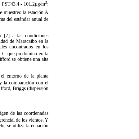
3
y PST43.4 - 101.2µg/m
;
de muestreo la estación A
a del estándar anual de
r [7] a las condiciones
cuidad de Maracaibo en la
les encontrados en los
dad C que predomina en la
fford se obtiene una alta
el entorno de la planta
s y la comparación con el
fford, Briggs (dispersión
igen de las coordenadas
erencial de los vientos, Y
lo, se utiliza la ecuación