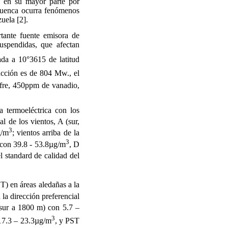
a en su mayor parte por
a cuenca ocurra fenómenos
uela [2].
tante fuente emisora de
uspendidas, que afectan
cada a 10°36
15 de latitud
ducción es de 804 Mw., el
ufre, 450ppm de vanadio,
a termoeléctrica con los
al de los vientos, A (sur,
3
g/m
; vientos arriba de la
3
) con 39.8 - 53.8µg/m
, D
l standard de calidad del
T) en áreas aledañas a la
 la dirección preferencial
(sur a 1800 m) con 5.7 –
3
7.3 – 23.3µg/m
, y PST