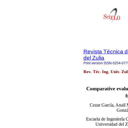
Revista Técnica d
del Zulia
Print version
ISSN
0254-077
Rev. Téc. Ing. Univ. Zu
Comparative evalu
f
Cezar García, Analí
Gonzá
Escuela de Ingeniería Q
Universidad del Z