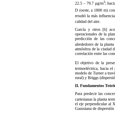
3
22.5 – 79.7 µg/m
; haci
D (oeste, a 1800 m) co
resultó la más influenci
calidad del aire.
García y otros [6] aco
operacionales de la plan
predicción de las con
alrededores de la planta
atmósfera de la ciudad d
correlación entre las co
El objetivo de la pres
termoeléctrica, hacia el
modelo de Turner a travé
rural) y Briggs (dispersi
II.
Fundamentos Teóri
Para predecir las conce
cartesianas la planta ter
el eje perpendicular al X
Gaussiana de dispersión 