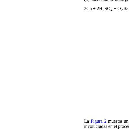
2Cu + 2H
SO
+ O
®
2
4
2
La
Figura 2
muestra un 
involucradas en el proce