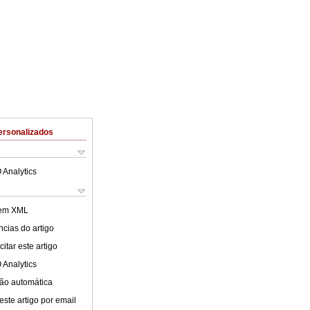
ersonalizados
 Analytics
 em XML
cias do artigo
itar este artigo
 Analytics
ão automática
este artigo por email