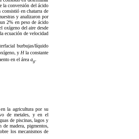
de la conversión del ácido
n consistió en chatarra de
muestras y analizaron por
e un 2% en peso de ácido
el oxígeno del aire desde
 la ecuación de velocidad
terfacial burbujas/líquido
 oxígeno, y
H
la constante
mento en el área
a
.
g
en la agricultura por su
ivo de metales, y en el
guas de piscinas, lagos y
ión de madera, pigmentos,
 sobre los mecanismos de