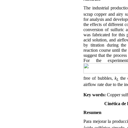
The industrial producti
scrap copper and airy su
for analysis and develo
the effects of different 
conversion of sulfuric ac
was fabricated for this
acid solution, and airfl
by titration during the
reaction course until the
suggest that the process 
For the experimen
free of bubbles,
k
the 
L
airflow rate due to the i
Key words:
Copper sulfa
Cinética de 
Resumen
Para mejorar la producci
ácido sulfúrico aireado,