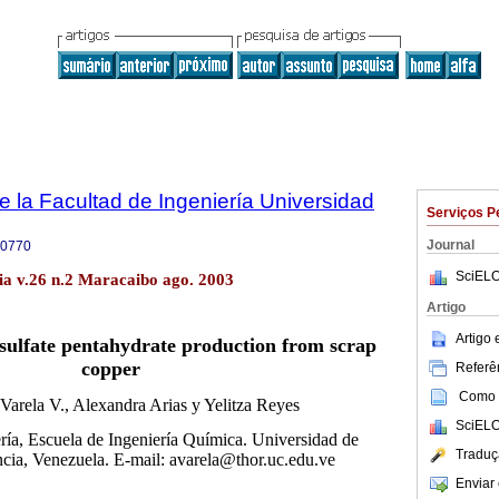
e la Facultad de Ingeniería Universidad
Serviços P
Journal
-0770
SciELO
lia v.26 n.2 Maracaibo ago. 2003
Artigo
Artigo
-sulfate pentahydrate production from scrap
copper
Referên
Como c
Varela V., Alexandra Arias y Yelitza Reyes
SciELO
ría, Escuela de Ingeniería Química. Universidad de
Traduç
cia, Venezuela. E-mail: avarela@thor.uc.edu.ve
Enviar 