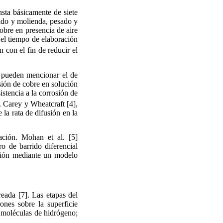
nsta básicamente de siete
rnido y molienda, pesado y
obre en presencia de aire
 el tiempo de elaboración
n con el fin de reducir el
se pueden mencionar el de
sión de cobre en solución
stencia a la corrosión de
. Carey y Wheatcraft [4],
 la rata de difusión en la
zación. Mohan et al. [5]
ro de barrido diferencial
ción mediante un modelo
eada [7]. Las etapas del
ones sobre la superficie
e moléculas de hidrógeno;