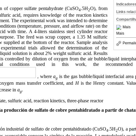
Indicadore
on of copper sulfate pentahydrate (CuSO
.5H
O), from
4
2
Links rela
lfuric acid, requires knowledge of the reaction kinetics
Compartilh
pment. The experimental work was intended to determine
conditions (temperature, pressure, and airflow rate) on the
Mais
id with time. A 4-liters stainless steel cylinder reactor
Mais
 purpose. The feed was scrap copper, a 1.35 M sulfuric
ow supplied at the bottom of the reactor. Sample analysis
Permali
 experimental trials allowed the determination of the
 liquid solution is about 2% weight sulfuric acid. Results
is controlled by dilution of oxygen from the air bubble/liquid interpha
tal conditions used in this work, the recommended
, where
a
is the gas bubble/liquid interfacial area
g
oxygen mass transfer coefficient, and
H
is the Henry constant. Val
ncrease in
a
.
g
te, sulfuric acid, reaction kinetics, three-phase reactor
la producción de sulfato de cobre pentahidratado a partir de chat
ón industrial de sulfato de cobre pentahidratado (CuSO
.5H
O), a par
4
2
 es aconsejable conocer la cinética de la reacción. La metodología usad