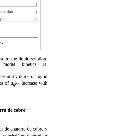
s
cionados
ar
nk
se to the liquid solution.
 model kinetics is
 per unit volume of liquid
ues of
a
k
increase with
g
L
arra de cobre
tir de chatarra de cobre y
a consistió en determinar