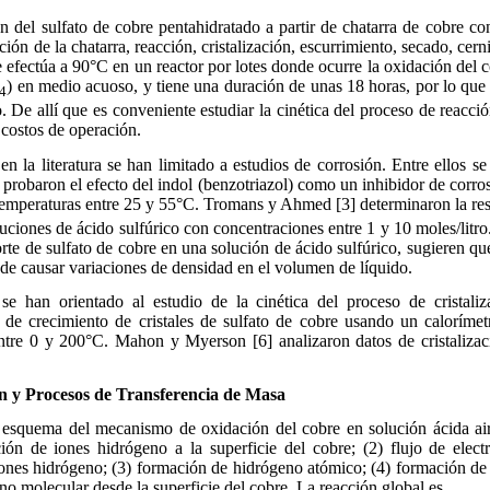
 del sulfato de cobre pentahidratado a partir de chatarra de cobre co
ción de la chatarra, reacción, cristalización, escurrimiento, secado, ce
 efectúa a 90°C en un reactor por lotes donde ocurre la oxidación del c
) en medio acuoso, y tiene una duración de unas 18 horas, por lo que
4
o. De allí que es conveniente estudiar la cinética del proceso de reacció
 costos de operación.
en la literatura se han limitado a estudios de corrosión. Entre ellos 
 probaron el efecto del indol (benzotriazol) como un inhibidor de corro
emperaturas entre 25 y 55°C. Tromans y Ahmed [3] determinaron la resi
luciones de ácido sulfúrico con concentraciones entre 1 y 10 moles/litro
rte de sulfato de cobre en una solución de ácido sulfúrico, sugieren que
uede causar variaciones de densidad en el volumen de líquido.
 se han orientado al estudio de la cinética del proceso de cristali
 de crecimiento de cristales de sulfato de cobre usando un calorímet
ntre 0 y 200°C. Mahon y Myerson [6] analizaron datos de cristaliza
 y Procesos de Transferencia de Masa
esquema del mecanismo de oxidación del cobre en solución ácida air
ión de iones hidrógeno a la superficie del cobre; (2) flujo de electr
iones hidrógeno; (3) formación de hidrógeno atómico; (4) formación d
no molecular desde la superficie del cobre. La reacción global es