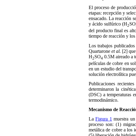
El proceso de producción
etapas: recepción y selec
ensacado. La reacción se
y ácido sulfúrico (H
SO
2
del producto final es alt
tiempo de reacción y los
Los trabajos publicados 
Quartarone
et al.
[2] que
H
SO
0.5M aireado a t
2
4
películas de cobre en so
en un estudio del transpo
solución electrolítica p
Publicaciones recientes
determinaron la cinética
(DSC) a temperaturas e
termodinámico.
Mecanismo de Reacción
La
Figura 1
muestra un 
proceso son: (1) migrac
metálica de cobre a los 
(5) liberación de hidróge