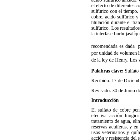
el efecto de diferentes c
sulfúrico con el tiempo. 
cobre, ácido sulfúrico y
titulación durante el t
sulfúrico. Los resultado
la interfase burbujas/lí
recomendada es dada 
por unidad de volumen lí
de la ley de Henry. Los 
Palabras clave:
Sulfato 
Recibido: 17 de Diciem
Revisado: 30 de Junio d
Introducción
El sulfato de cobre pen
efectiva acción fungic
tratamiento de agua, eli
reservas acuíferas, y en
usos veterinarios y quí
acción y resistencia del 