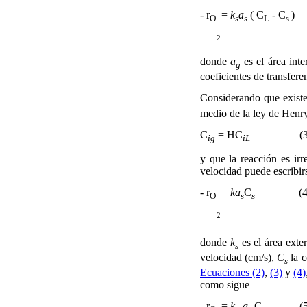
- r
=
k
a
( C
- C
O
s
s
L
s
2
donde
a
es el área inte
g
coeficientes de transfere
Considerando que existe 
medio de la ley de Henry
C
= HC
(3
ig
iL
y que la reacción es irr
velocidad puede escribir
- r
=
ka
C
(4
O
s
s
2
donde
k
es el área exte
s
velocidad (cm/s),
C
la c
s
Ecuaciones (2)
,
(3)
y
(4)
como sigue
- r
=
k
a
C
(5