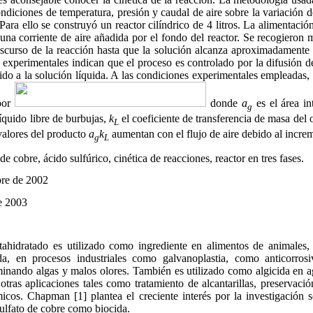
ondiciones de temperatura, presión y caudal de aire sobre la variación 
Para ello se construyó un reactor cilíndrico de 4 litros. La alimentació
 una corriente de aire añadida por el fondo del reactor. Se recogieron 
ranscurso de la reacción hasta que la solución alcanza aproximadament
s experimentales indican que el proceso es controlado por la difusión d
quido a la solución líquida. A las condiciones experimentales empleadas,
por
donde
a
es el área in
g
quido libre de burbujas,
k
el coeficiente de transferencia de masa del
L
valores del producto
a
k
aumentan con el flujo de aire debido al incre
g
L
de cobre, ácido sulfúrico, cinética de reacciones, reactor en tres fases.
bre de 2002
e 2003
tahidratado es utilizado como ingrediente en alimentos de animales, 
ida, en procesos industriales como galvanoplastia, como anticorros
minando algas y malos olores. También es utilizado como algicida en a
 otras aplicaciones tales como tratamiento de alcantarillas, preservac
micos. Chapman [1] plantea el creciente interés por la investigación
sulfato de cobre como biocida.