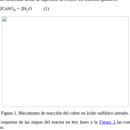
2CuSO
+ 2H
O (1)
4
2
Figura 1. Mecanismo de reacción del cobre en ácido sulfúrico aireado.
esquema de las etapas del reactor en tres fases y la
Figura 3
las co
so.