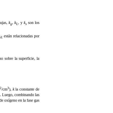
bujas,
k
,
k
, y
k
son los
g
L
s
C
están relacionadas por
iL
o sobre la superficie, la
2
3
/cm
),
k
la constante de
o). Luego, combinando las
de oxígeno en la fase gas