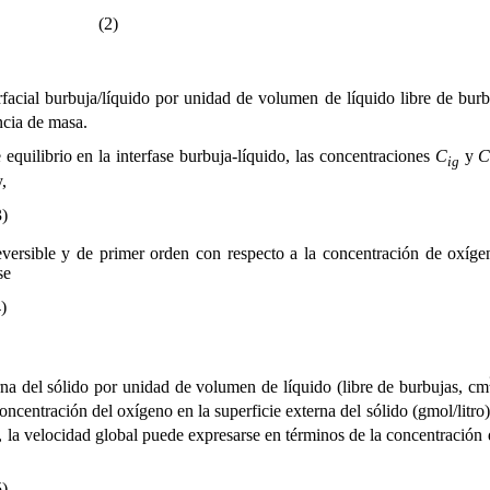
) (2)
rfacial burbuja/líquido por unidad de volumen de líquido libre de bur
ncia de masa.
equilibrio en la interfase burbuja-líquido, las concentraciones
C
y
ig
,
)
eversible y de primer orden con respecto a la concentración de oxígen
se
)
rna del sólido por unidad de volumen de líquido (libre de burbujas, cm
oncentración del oxígeno en la superficie externa del sólido (gmol/litr
, la velocidad global puede expresarse en términos de la concentración 
)