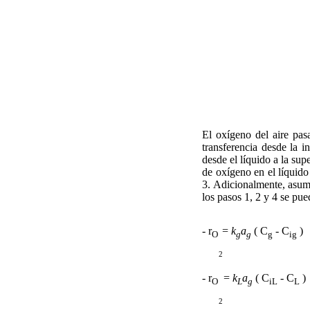
El oxígeno del aire pasa
transferencia desde la in
desde el líquido a la sup
de oxígeno en el líquido
3. Adicionalmente, asumi
los pasos 1, 2 y 4 se pu
- r
=
k
a
( C
- C
)
O
g
g
g
ig
2
- r
=
k
a
( C
- C
)
O
L
g
iL
L
2