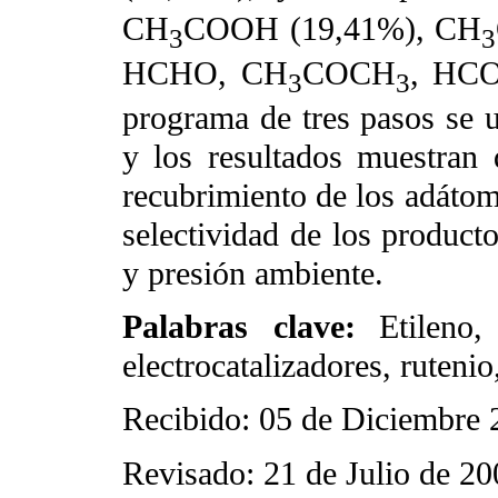
CH
COOH (19,41%), CH
3
3
HCHO, CH
COCH
, HCO
3
3
programa de tres pasos se 
y los resultados muestran 
recubrimiento de los adátom
selectividad de los product
y presión ambiente.
Palabras clave:
Etileno,
electrocatalizadores, rutenio
Recibido: 05 de Diciembre 
Revisado: 21 de Julio de 20