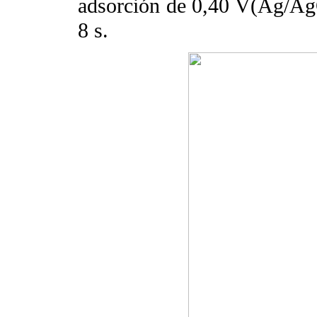
adsorción de 0,40 V(Ag/AgC
8 s.