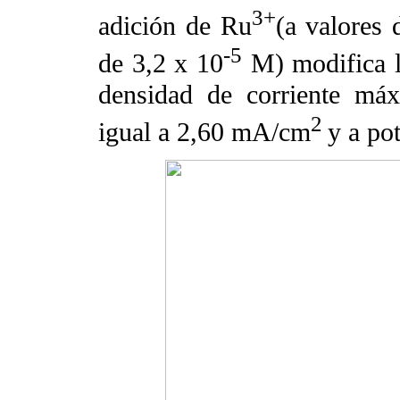
3+
adición de Ru
(a valores 
-5
de 3,2 x 10
M) modifica l
densidad de corriente máx
2
igual a 2,60 mA/cm
y a po