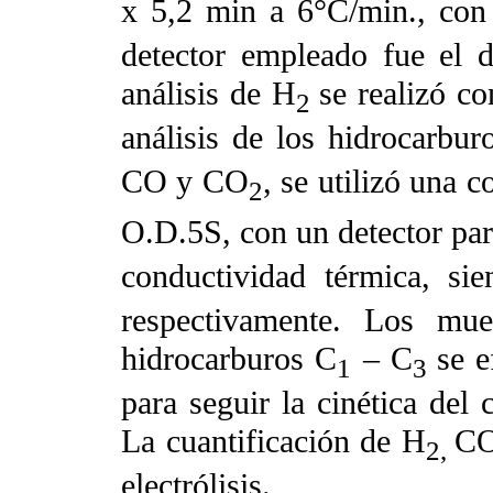
x 5,2 min a 6°C/min., con
detector empleado fue el d
análisis de H
se realizó c
2
análisis de los hidrocarburo
CO y CO
, se utilizó una c
2
O.D.5S, con un detector par
conductividad térmica, si
respectivamente. Los mue
hidrocarburos C
– C
se e
1
3
para seguir la cinética del
La cuantificación de H
CO
2,
electrólisis.