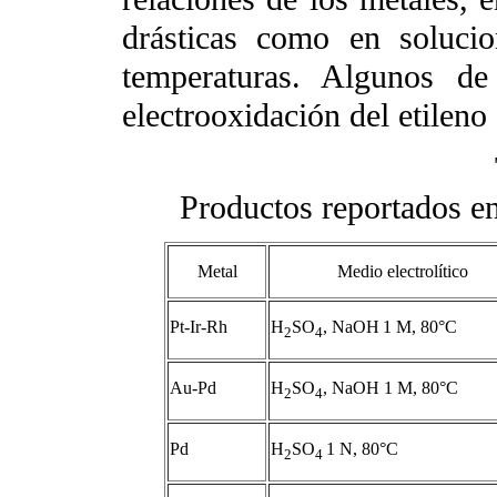
drásticas como en solucio
temperaturas. Algunos de
electrooxidación del etileno
Productos reportados en
Metal
Medio electrolítico
Pt-Ir-Rh
H
SO
, NaOH
1 M, 80°C
2
4
Au-Pd
H
SO
, NaOH 1 M, 80°C
2
4
Pd
H
SO
1 N, 80°C
2
4