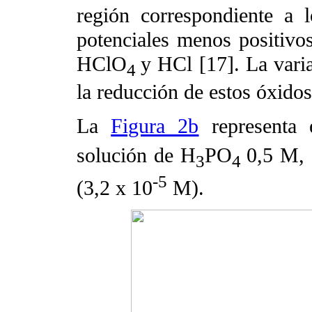
región correspondiente a l
potenciales menos positivo
HClO
y HCl [17]. La vari
4
la reducción de estos óxidos
La
Figura 2b
representa 
solución de H
PO
0,5 M, 
3
4
-5
(3,2 x 10
M).