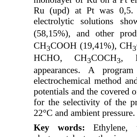
Ru (upd) at Pt was 0,5. 
electrolytic solutions s
(58,15%), and other pro
CH
COOH (19,41%), CH
3
3
HCHO, CH
COCH
, 
3
3
appearances. A progra
electrochemical method and
potentials and the covered 
for the selectivity of the 
22°C and ambient pressure.
Key words:
Ethylene, 