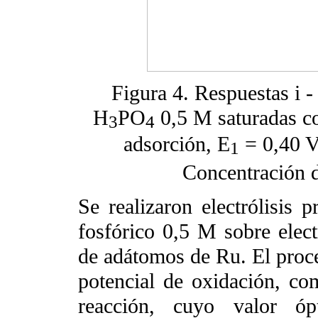
Figura 4. Respuestas i -
H
PO
0,5 M
saturadas co
3
4
adsorción, E
= 0,40 V
1
Concentración 
Se realizaron electrólisis 
fosfórico 0,5 M sobre elect
de adátomos de Ru. El proce
potencial de oxidación, co
reacción, cuyo valor óp