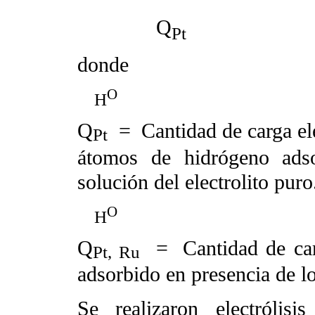
Q
Pt
donde
O
H
Q
=
Cantidad de carga e
Pt
átomos de hidrógeno adso
solución del electrolito puro
O
H
Q
=
Cantidad de car
Pt, Ru
adsorbido en presencia de l
Se realizaron electrólis