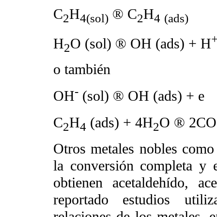
C
H
®
C
H
2
4(sol)
2
4
(ads)
H
O (sol)
®
OH (ads) + H
2
o también
-
OH
(sol)
®
OH (ads) 
C
H
(ads) + 4H
O
®
2CO
2
4
2
Otros metales nobles como 
la conversión completa y 
obtienen acetaldehído, a
reportado estudios utili
relaciones de los metales, 