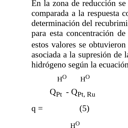
En la zona de reducción se 
comparada a la respuesta c
determinación del recubrimi
para esta concentración de
estos valores se obtuvieron
asociada a la supresión de 
hidrógeno según la ecuación
O
O
H
H
Q
- Q
Pt
Pt, Ru
q
=

(5)
O
H