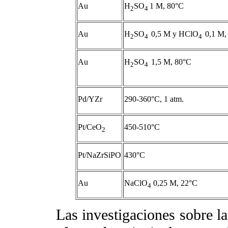
Au
H
SO
1 M, 80°C
2
4
Au
H
SO
0,5 M y HClO
0,1 M,
2
4
4
Au
H
SO
1,5 M, 80°C
2
4
Pd/YZr
290-360°C, 1 atm.
Pt/CeO
450-510°C
2
Pt/NaZrSiPO
430°C
Au
NaClO
0,25 M, 22°C
4
Las investigaciones sobre la