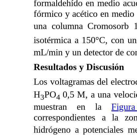
formaldehído en medio acuos
fórmico y acético en medio 
una columna Cromosorb 1
isotérmica a 150°C, con un
mL/min y un detector de con
Resultados y Discusión
Los voltagramas del electro
H
PO
0,5 M, a una
veloci
3
4
muestran en la
Figur
correspondientes a la zo
hidrógeno a potenciales m