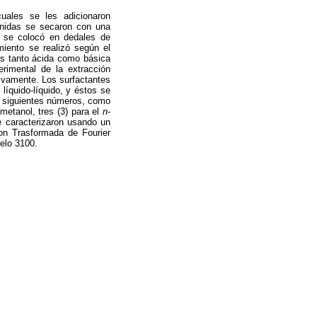
uales se les adicionaron
enidas se secaron con una
o se colocó en dedales de
miento se realizó según el
nas tanto ácida como básica
imental de la extracción
tivamente. Los surfactantes
líquido-líquido, y éstos se
s siguientes números, como
metanol, tres (3) para el
n
-
se caracterizaron usando un
on Trasformada de Fourier
elo 3100.