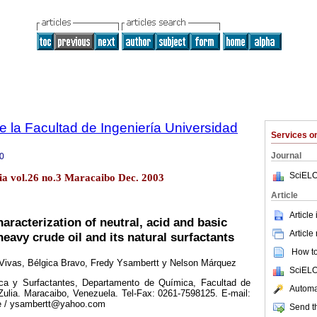
e la Facultad de Ingeniería Universidad
Services 
Journal
0
SciELO
lia vol.26 no.3 Maracaibo Dec. 2003
Article
Article
haracterization of neutral, acid and basic
Article
heavy crude oil and its natural surfactants
How to 
Vivas, Bélgica Bravo, Fredy Ysambertt y Nelson Márquez
SciELO
ica y Surfactantes, Departamento de Química, Facultad de
Automat
Zulia. Maracaibo, Venezuela. Tel-Fax: 0261-7598125. E-mail:
e / ysambertt@yahoo.com
Send th