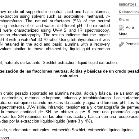
Indicators
eavy crude oil supported in neutral, acid and basic alumina,
Related lin
extraction using solvent such as acetonitrile, methanol,
n
-
Share
rahydrofuran. The natural surfactants (SN) of the neutral
sing mixtures of oil and water at different pH. The extracted
More
SN were characterized using UV-VIS and IR spectroscopy,
More
ation chromatography. The results indicate that the largest
H 8 with a water/oil 30:70 ratio. Using tetrahydrofuran it was
Permali
SN retained in the acid and basic alumina with a recovery
lues similar to those obtained by liquid-liquid extraction
l, naturals surfactants, Soxhlet extraction, liquid-liquid extraction.
terización de las fracciones neutras, ácidas y básicas de un crudo pesad
naturales
un crudo pesado soportado en alúmina neutra, ácida y básica, se aislaron ap
 acetonitrilo, metanol,
n
-heptano, tolueno y tetrahidrofurano. Los surfacta
utra se extrajeron usando mezclas de aceite y agua a diferentes pH. Las f
espectrometría UV-Visible, infrarrojo, tensiometría y cromatografía de per
e la mayor cantidad de SN se obtuvo a pH 8 con una proporción agua/
extraer los SN retenidos en las alúminas ácida y básica con una recuperaci
das por la extracción líquido-líquido (entre 3 y 4%).
do, surfactantes naturales, extracción Soxhlet, extracción líquido-líquido.
e 2002