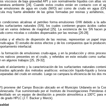
os viscosos de baja gravedad API y son normalmente líquidos con altas v
ratura ambiente [24]. Cuando estos crudos están en contacto con el a
mar emulsiones de agua en crudo (W/O) así como de crudo en agua (O/
ícula muy fuerte alrededor de las gotas formadas por resinas y asfalteno
o condiciones alcalinas el petróleo forma emulsiones O/W debido a la ad
mados surfactantes naturales (SN), los cuales contienen grupos ácidos carb
acial en varios órdenes de magnitud [25]. La existencia de los SN hacen p
rudo como micelas o coloides dispersados por las resinas [26-28].
elas y el efecto de dispersión de las resinas, representan un papel imp
 crudo-agua. El estudio de estos efectos y de los compuestos que lo produce
mportamiento interfacial.
 la formación de emulsiones crudo-agua, y en la producción y otros procesos
os nativos presentes en el crudo, y referidos en este estudio como surfac
n en algunos trabajos [25, 29-32].
ado el aislamiento y la caracterización de los surfactantes naturales conte
ídos aplicando dos métodos analíticos: extracción líquido-líquido y lixivi
separadas del crudo en estudio. Luego se campara la eficiencia de los dos m
PI) proviene del Campo Boscán ubicado en el Municipio Urdaneta en la Cos
enezuela. Fue suministrado por el Instituto de Investigaciones Petroleras 
estilado en un equipo de destilación a presión atmosférica a 100°C para 
on de grado HPLC (J.T. Backer y Merck).
Soxhlet