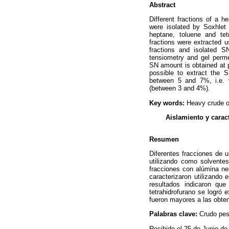
Abstract
Different fractions of a h
were isolated by Soxhlet 
heptane, toluene and tet
fractions were extracted u
fractions and isolated 
tensiometry and gel perme
SN amount is obtained at p
possible to extract the 
between 5 and 7%, i.e. va
(between 3 and 4%).
Key words:
Heavy crude oi
Aislamiento y carac
Resumen
Diferentes fracciones de 
utilizando como solventes
fracciones con alúmina ne
caracterizaron utilizando 
resultados indicaron qu
tetrahidrofurano se logró 
fueron mayores a las obteni
Palabras clave:
Crudo pesa
Recibido el 25 de Junio d