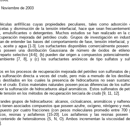
de Noviembre de 2003
éculas anfifílicas cuyas propiedades peculiares, tales como adsorción e
celas y disminución de la tensión interfacial, hace que sean frecuentemen
 emulsificantes o detergentes. Muchos estudios se han realizado en la ci
ecuperación mejorada del petróleo crudo. Grupos de investigación en indu
tan de entender las bases del comportamiento de fase, tensión interfacial, y
, aceite y agua [1-3]. Los surfactantes disponibles comercialmente poseen 
ados poseen una distribución Gaussiana de número de óxidos de etilen
reparto selectivo [4-6]; (b) pueden dar origen a compuestos potencialment
mbiente [7, 8], y (c) los surfactantes aniónicos de tipo sulfatos y sulf
s en los procesos de recuperación mejorada del petróleo son sulfonatos de p
la sulfonación directa a veces del crudo, pero más a menudo de los destil
s destilados en los cuales la presencia de hidrocarburos no sean sustanc
n el crudo. Estos materiales naturales poseen pocas diferencias de los sulfon
 la sulfonación de hidrocarburos alquil aromáticos. Estos sulfonatos de pe
 tensión en los métodos de recuperación terciaria de crudo [9, 11, 12].
randes grupos de hidrocarburos: alcanos, cicloalcanos, aromáticos y nafteno
 tienen asociados compuestos que poseen azufre, oxígeno, nitrógeno y metal
puesto por cuatro fracciones (con pesos moleculares promedio entre 700 
cos, resinas y asfaltenos [15-20]. Los asfaltenos y las resinas posee
ontenido de heteroátomos (S, N, O). Ambos incrementan la viscosidad del 
].