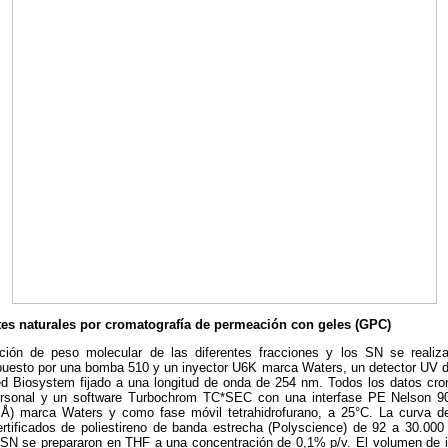
ntes naturales por cromatografía de permeación con geles (GPC)
ción de peso molecular de las diferentes fracciones y los SN se reali
puesto por una bomba 510 y un inyector U6K marca Waters, un detector UV de
d Biosystem fijado a una longitud de onda de 254 nm. Todos los datos cro
sonal y un software Turbochrom TC*SEC con una interfase PE Nelson 90
0 Å) marca Waters y como fase móvil tetrahidrofurano, a 25°C. La curva d
rtificados de poliestireno de banda estrecha (Polyscience) de 92 a 30.000 
s SN se prepararon en THF a una concentración de 0,1% p/v. El volumen de i