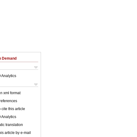
on Demand
 Analytics
 in xml format
 references
cite this article
 Analytics
ic translation
is article by e-mail