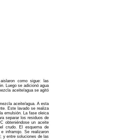
 aislaron como sigue: las
ón. Luego se adicionó agua
mezcla aceite/agua se agitó
mezcla aceite/agua. A esta
nte. Este lavado se realiza
a emulsión. La fase oleica
ara separar los residuos de
°C obteniéndose un aceite
 del crudo. El esquema de
 infrarrojo. Se realizaron
; y entre soluciones de las