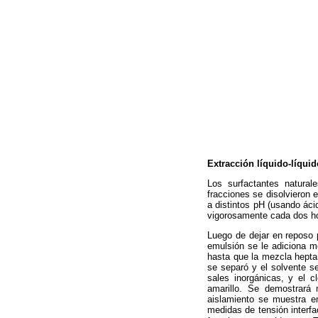
Extracción líquido-líqui
Los surfactantes natural
fracciones se disolvieron
a distintos pH (usando áci
vigorosamente cada dos h
Luego de dejar en reposo 
emulsión se le adiciona me
hasta que la mezcla hepta
se separó y el solvente se
sales inorgánicas, y el 
amarillo. Se demostrará 
aislamiento se muestra e
medidas de tensión interfac