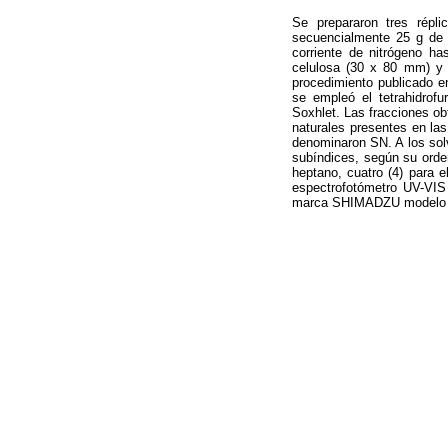
Se prepararon tres répl
secuencialmente 25 g de 
corriente de nitrógeno h
celulosa (30 x 80 mm) y e
procedimiento publicado en
se empleó el tetrahidrof
Soxhlet. Las fracciones ob
naturales presentes en las
denominaron SN. A los sol
subíndices, según su orden
heptano, cuatro (4) para e
espectrofotómetro UV-VIS
marca SHIMADZU modelo 83