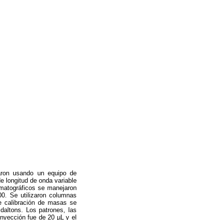
zaron usando un equipo de
 longitud de onda variable
matográficos se manejaron
0. Se utilizaron columnas
e calibración de masas se
daltons. Los patrones, las
nyección fue de 20 µL y el