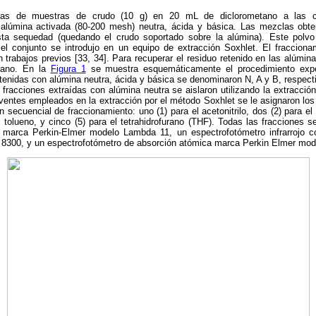
icas de muestras de crudo (10 g) en 20 mL de diclorometano a las c
alúmina activada (80-200 mesh) neutra, ácida y básica. Las mezclas obt
asta sequedad (quedando el crudo soportado sobre la alúmina). Este polv
l conjunto se introdujo en un equipo de extracción Soxhlet. El fracciona
 trabajos previos [33, 34]. Para recuperar el residuo retenido en las alúmi
urano. En la
Figura 1
se muestra esquemáticamente el procedimiento exper
tenidas con alúmina neutra, ácida y básica se denominaron N, A y B, respec
 fracciones extraídas con alúmina neutra se aislaron utilizando la extracción 
ventes empleados en la extracción por el método Soxhlet se le asignaron lo
 secuencial de fraccionamiento: uno (1) para el acetonitrilo, dos (2) para el 
l tolueno, y cinco (5) para el tetrahidrofurano (THF). Todas las fracciones 
 marca Perkin-Elmer modelo Lambda 11, un espectrofotómetro infrarrojo c
00, y un espectrofotómetro de absorción atómica marca Perkin Elmer mod