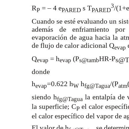
3
R
= – 4 e
s T
/(1+
P
PARED
PARED
Cuando se esté evaluando un sist
además de enfriamiento por r
evaporación de agua hacia la atm
de flujo de calor adicional Q
q
evap
Q
= h
(P
HR-P
s@T
evap
evap
s@tamb
donde
h
=0.622 h
h
/(P
evap
W
fg@Tagua
atm
siendo h
la entalpía de 
fg@Tagua
la superficie; C
el calor específi
P
el calor específico del vapor de 
El valor de h
se determin