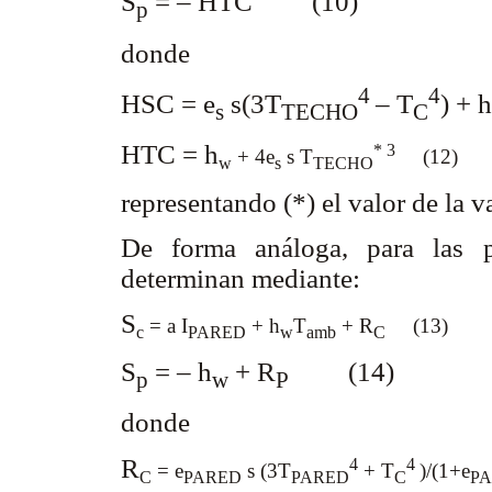
S
= – HTC (10)
p
donde
4
4
HSC =
e
s(3T
– T
) + h
s
TECHO
C
HTC = h
* 3
+ 4e
s T
(12)
w
s
TECHO
representando (*) el valor de la v
De forma análoga, para las pa
determinan mediante:
S
= a I
+ h
T
+ R
(13)
c
PARED
w
amb
C
S
= – h
+ R
(14)
p
w
P
donde
R
4
4
= e
s (3T
+ T
)/(1+e
C
PARED
PARED
C
P