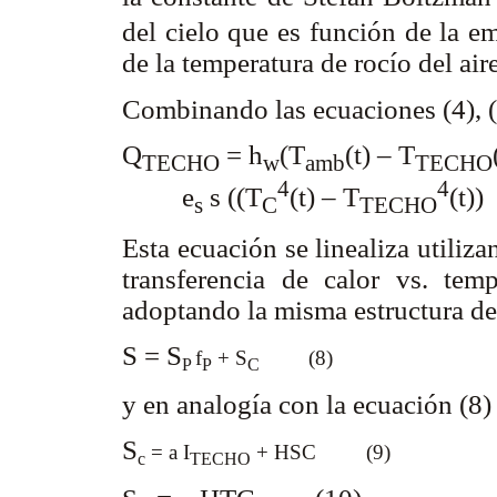
del cielo que es función de la e
de la temperatura de rocío del air
Combinando las ecuaciones (4), (5
Q
= h
(T
(t) – T
TECHO
w
amb
TECHO
4
4
e
s ((T
(t) – T
(t)
s
C
TECHO
Esta ecuación se linealiza utiliz
transferencia de calor vs. tem
adoptando la misma estructura de
S = S
f
+ S
(8)
P
P
C
y en analogía con la ecuación (8)
S
= a I
+ HSC (9)
c
TECHO