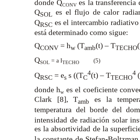
donde Q
es la transferencia
CONV
Q
es el flujo de calor radia
SOL
Q
es el intercambio radiativo
RSC
está determinado como sigue:
Q
= h
(T
(t) – T
CONV
w
amb
TECHO
Q
= a I
(5)
SOL
TECHO
4
4
Q
= e
s ((T
(t) – T
RSC
s
C
TECHO
donde h
es el coeficiente conv
w
Clark [8], T
es la tempera
amb
temperatura del borde del domi
intensidad de radiación solar ins
es la absortividad de la superficie
la constante de Stefan-Boltzman