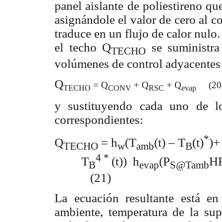
panel aislante de poliestireno qu
asignándole el valor de cero al co
traduce en un flujo de calor nulo.
el techo Q
se suministra
TECHO
volúmenes de control adyacentes
Q
= Q
+ Q
+ Q
(20
TECHO
CONV
RSC
evap
y sustituyendo cada uno de lo
correspondientes:
*
Q
= h
(T
(t) – T
(t)
)+
TECHO
w
amb
B
4 *
T
(t)) h
(P
HR
B
evap
S@Tamb
(21)
La ecuación resultante está en
ambiente, temperatura de la sup