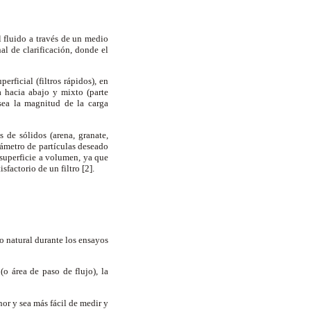
l fluido a través de un medio
al de clarificación, donde el
erficial (filtros rápidos), en
a hacia abajo y mixto (parte
 sea la magnitud de la carga
 de sólidos (arena, granate,
iámetro de partículas deseado
n superficie a volumen, ya que
sfactorio de un filtro [2].
ño natural durante los ensayos
(o área de paso de flujo), la
nor y sea más fácil de medir y