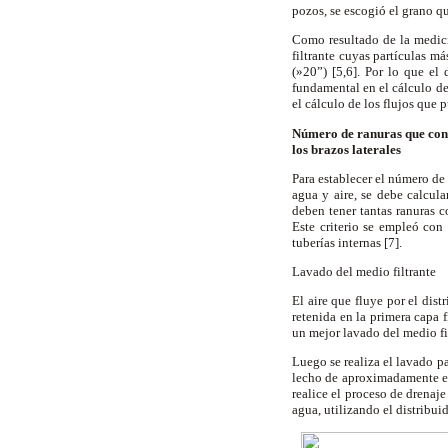
pozos, se escogió el grano q
Como resultado de la medici
filtrante cuyas partículas 
(
»20”) [5,6]. Por lo que el 
fundamental en el cálculo de
el cálculo de los flujos que 
Número de ranuras que con
los brazos laterales
Para establecer el número de
agua y aire, se debe calcular
deben tener tantas ranuras c
Este criterio se empleó con 
tuberías internas [7].
Lavado del medio filtrante
El aire que fluye por el dis
retenida en la primera capa 
un mejor lavado del medio fil
Luego se realiza el lavado pa
lecho de aproximadamente el 
realice el proceso de drenaje
agua, utilizando el distribui