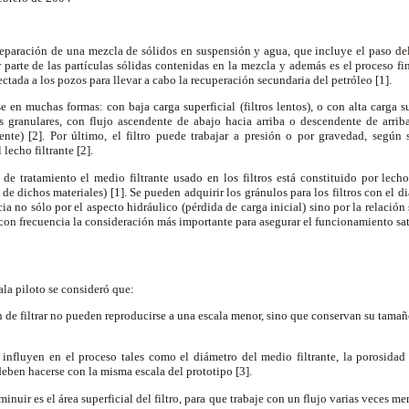
 separación de una mezcla de sólidos en suspensión y agua, que incluye el paso de
 parte de las partículas sólidas contenidas en la mezcla y además es el proceso fin
yectada a los pozos para llevar a cabo la recuperación secundaria del petróleo [1].
e en muchas formas: con baja carga superficial (filtros lentos), o con alta carga sup
granulares, con flujo ascendente de abajo hacia arriba o descendente de arrib
nte) [2]. Por último, el filtro puede trabajar a presión o por gravedad, según
 lecho filtrante [2].
e tratamiento el medio filtrante usado en los filtros está constituido por lechos
de dichos materiales) [1]. Se pueden adquirir los gránulos para los filtros con el d
ia no sólo por el aspecto hidráulico (pérdida de carga inicial) sino por la relació
s con frecuencia la consideración más importante para asegurar el funcionamiento sati
cala piloto se consideró que:
an de filtrar no pueden reproducirse a una escala menor, sino que conservan su tama
influyen en el proceso tales como el diámetro del medio filtrante, la porosidad 
deben hacerse con la misma escala del prototipo [3].
inuir es el área superficial del filtro, para que trabaje con un flujo varias veces me