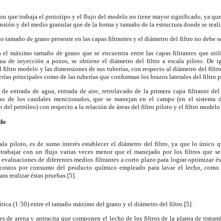
 con que trabaja el prototipo y el flujo del modelo no tiene mayor significado, ya qu
pensión y del medio granular que de la forma y tamaño de la estructura donde se reali
o tamaño de grano presente en las capas filtrantes y el diámetro del filtro no debe s
el máximo tamaño de grano que se encuentra entre las capas filtrantes que utili
ua de inyección a pozos, se obtiene el diámetro del filtro a escala piloto. De
l filtro modelo y las dimensiones de sus tuberías, con respecto al diámetro del filtro
rías principales como de las tuberías que conforman los brazos laterales del filtro pi
 de entrada de agua, entrada de aire, retrolavado de la primera capa filtrante del
uno de los caudales mencionados, que se manejan en el campo (en el sistema de
del petróleo) con respecto a la relación de áreas del filtro piloto y el filtro modelo 
ido
cala piloto, es de sumo interés establecer el diámetro del filtro, ya que lo único q
a trabajar con un flujo varias veces menor que el manejado por los filtros que se
 evaluaciones de diferentes medios filtrantes a corto plazo para lograr optimizar é
 costos por consumo del producto químico empleado para lavar el lecho, com
ara realizar éstas pruebas [5].
rica (1:50) entre el tamaño máximo del grano y el diámetro del filtro [5].
tes de arena y antracita que componen el lecho de los filtros de la planta de trata