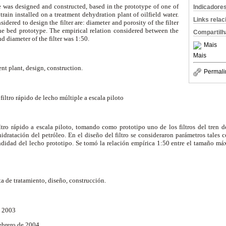
ale was designed and constructed, based in the prototype of one of
Indicadore
n train installed on a treatment dehydration plant of oilfield water.
Links rela
idered to design the filter are: diameter and porosity of the filter
e bed prototype. The empirical relation considered between the
Compartilh
d diameter of the filter was 1:50.
Mais
Mais
tment plant, design, construction.
Permali
filtro rápido de lecho múltiple a escala piloto
tro rápido a escala piloto, tomando como prototipo uno de los filtros del tren d
idratación del petróleo. En el diseño del filtro se consideraron parámetros tales
undidad del lecho prototipo. Se tomó la relación empírica 1:50 entre el tamaño m
nta de tratamiento, diseño, construcción.
e 2003
Febrero de 2004