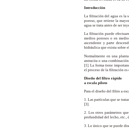
Introducción
La filtración del agua es la
poroso, que retiene la mayor
agua se trata antes de ser in
La filtración puede efectuars
medios porosos o en medios 
ascendente y parte descende
hidráulica que exista sobre el
Normalmente en una planta d
antracita o una combinación 
[1]. La forma tiene importanc
el proceso de la filtración e
Diseño del filtro rápido
a escala piloto
Para el diseño del filtro a es
1. Las partículas que se trat
[3].
2. Los otros parámetros que 
profundidad del lecho, etc., 
3. Lo único que se puede dism