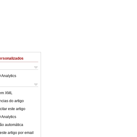
ersonalizados
 Analytics
 em XML
cias do artigo
itar este artigo
 Analytics
ão automática
este artigo por email