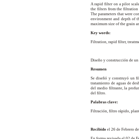
A rapid filter on a pilot sc
the filters from the filtratio
The parameters that were cons
environment and depth of th
maximum size of the grain an
Key words:
Filtration, rapid filter, trea
Diseño y construcción de un 
Resumen
Se diseñó y construyó un fil
tratamiento de aguas de desh
del medio filtrante, la prof
del filtro.
Palabras clave:
Filtración, filtro rápido, pla
Recibido
el 26 de Febrero d
En forma revisada el 02 de 