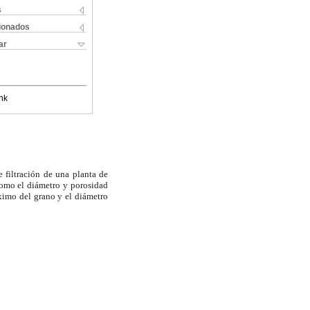
s
cionados
ar
nk
e filtración de una planta de
 como el diámetro y porosidad
áximo del grano y el diámetro