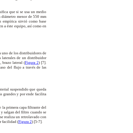
ifica que si se usa un medio
 un diámetro menor de 550 mm
ón empírica sirvió como base
en a éste equipo, así como en
 uno de los distribuidores de
s laterales de un distribuidor
 brazo lateral (
Figura 2
) [7].
aso del flujo a través de las
material suspendido que queda
s grandes y por ende facilita
 la primera capa filtrante del
y salgan del filtro cuando se
 se realiza un retrolavado con
 facilidad (
Figura 2
) [5-7].