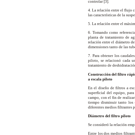
controlar [3].
4. La relación entre el flujo
las características de la sus
5. La relación entre el máxim
6. Tomando como referencia 
planta de tratamiento de ag
relación entre el diámetro de
dimensiones tanto de las tube
7. Para obtener los caudales
piloto, se relacionó cada 
tratamiento de deshidratación 
Construcción del filtro ráp
a escala piloto
En el diseño de filtros a es
superficial del equipo, par
campo, con el fin de realizar
tiempo disminuir tanto los
diferentes medios filtrantes p
Diámetro del filtro piloto
Se consideró la relación empí
Entre los dos medios filtran