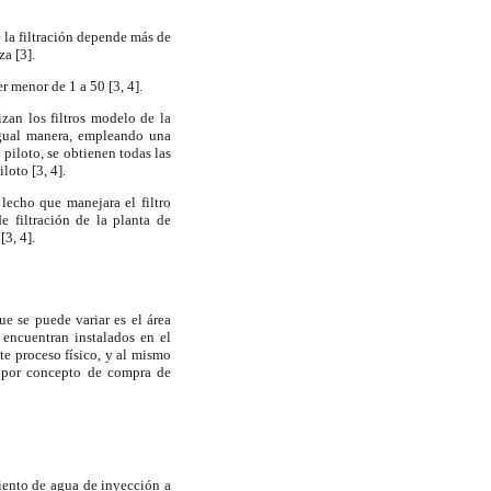
e la filtración depende más de
za [3].
er menor de 1 a 50 [3, 4].
zan los filtros modelo de la
 igual manera, empleando una
 piloto, se obtienen todas las
loto [3, 4].
 lecho que manejara el filtro
 filtración de la planta de
[3, 4].
ue se puede variar es el área
 encuentran instalados en el
ste proceso físico, y al mismo
o por concepto de compra de
miento de agua de inyección a