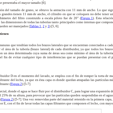
ue presentaba el mayor tamaño [6].
ón del tamaño de grano, se obtuvo la antracita con 11 mm de ancho. Lo que sign
más grandes tienen 11 mm de ancho, el cilindro en que se coloquen no debe tener
diámetro del filtro construido a escala piloto fue de 20” (
Figura 1
). Esta relaci
 las dimensiones de todas las tuberías tanto principales como internas que compon
pueden ser manejados (
Tablas 1
,
2
y
3
) [5, 6].
tienen
 ranuras que tendrían todos los brazos laterales que se encuentran conectados a cada
 el área de la tubería (brazo lateral) de cada distribuidor, ya que todos los brazo
on un área determinada cuya suma de áreas sea como mínimo el área de la tubería,
el fin de evitar cualquier tipo de interferencias que se puedan presentar con el p
tribuidor D en el momento del lavado, se emplea con el fin de romper la torta de 
filtrante del lecho, ya que en ésta capa es donde quedan atrapadas las partículas má
trante (
Figura 2
) [5-7].
rcial, donde el agua se hace fluir por el distribuidor C, para lograr una expansión de
25% de su altura, para provocar que las partículas queden suspendidas en el agua 
 (
Figura 2
) [5-7]. Una vez removidas parte del material retenido en la primera capa,
dor E, con el fin de lavar todas las capas filtrantes que componen el lecho, con mayor