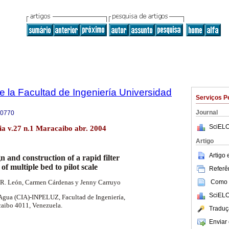
e la Facultad de Ingeniería Universidad
Serviços P
Journal
-0770
SciELO
lia v.27 n.1 Maracaibo abr. 2004
Artigo
Artigo
n and construction of a rapid filter
of multiple bed to pilot scale
Referên
Como c
a R. León, Carmen Cárdenas y Jenny Carruyo
SciELO
 Agua (CIA)-INPELUZ, Facultad de Ingeniería,
caibo 4011, Venezuela.
Traduç
Enviar 