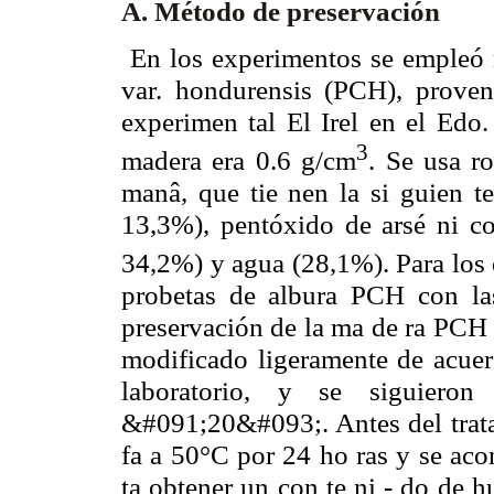
A. Método de preservación
En los experimentos se empleó m
var. hondurensis (PCH), proveni
experimen tal El Irel en el Edo
3
madera era 0.6 g/cm
. Se usa r
manâ, que tie nen la si guien t
13,3%), pentóxido de arsé ni c
34,2%) y agua (28,1%). Para los 
probetas de albura PCH con l
preservación de la ma de ra PCH 
modificado ligeramente de acuer
laboratorio, y se siguier
&#091;20&#093;. Antes del tratam
fa a 50°C por 24 ho ras y se aco
ta obtener un con te ni - do de 