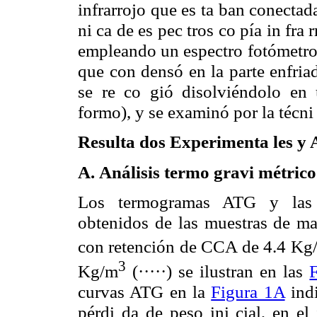
infrarrojo que es ta ban conectada
ni ca de es pec tros co pía in fra
empleando un espectro fotómetro 
que con densó en la parte enfriada
se re co gió disolviéndolo en
formo), y se examinó por la técni
Resulta dos Experimenta les y A
A.
Análisis termo gravi métric
Los termogramas ATG y las d
obtenidos de las muestras de ma
con retención de CCA de 4.4 Kg
3
Kg/m
(·····) se ilustran en las
curvas ATG en la
Figura 1A
indi
pérdi da de peso ini cial, en el