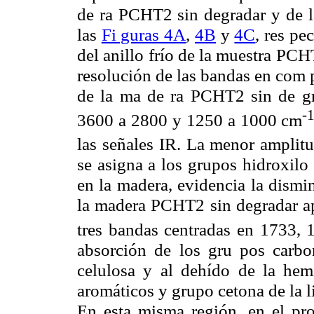
de ra PCHT2 sin degradar y de l
las
Fi guras 4A
,
4B
y
4C
, res pe
del anillo frío de la muestra PCH
resolución de las bandas en com p
de la ma de ra PCHT2 sin de gra
-
3600 a 2800 y 1250 a 1000 cm
las señales IR. La menor amplit
se asigna a los grupos hidroxilo
en la madera, evidencia la dismi
la madera PCHT2 sin degradar ap
tres bandas centradas en 1733,
absorción de los gru pos carbon
celulosa y al dehído de la hemi
aromáticos y grupo cetona de la 
En esta misma región, en el prod