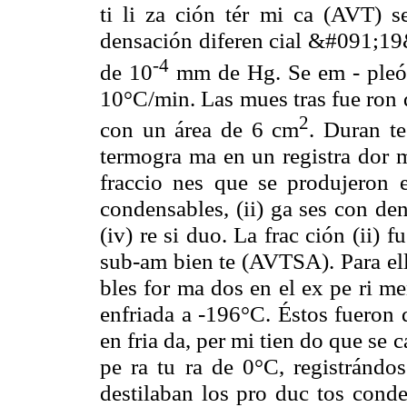
ti li za ción tér mi ca (AVT) 
densación diferen cial &#091;19&
-4
de 10
mm de Hg. Se em - pleó u
10°C/min. Las mues tras fue ron d
2
con un área de 6 cm
. Duran te
termogra ma en un registra dor m
fraccio nes que se produjeron e
condensables, (ii) ga ses con den s
(iv) re si duo. La frac ción (ii) 
sub-am bien te (AVTSA). Para ello
bles for ma dos en el ex pe ri me
enfriada a -196°C. Éstos fueron 
en fria da, per mi tien do que se 
pe ra tu ra de 0°C, registránd
destilaban los pro duc tos conde