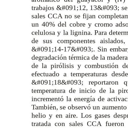
trabajos &#091;12, 13&#093; se 
sales CCA no se fijan completam
un 40% del cobre y cromo adsor
celulosa y la lignina. Para deter
de sus componentes aislados,
&#091;14-17&#093;. Sin embarg
degradación térmica de la madera
de la pirólisis y combustión 
efectuado a temperaturas desd
&#091;18&#093; reportaron q
temperatura de inicio de la pir
incrementó la energía de activac
También, se observó un aumento d
helio y en aire. Los gases des
tratada con sales CCA fueron 