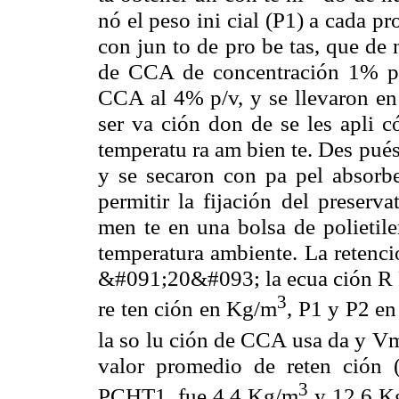
nó el peso ini cial (P1) a cada pr
con jun to de pro be tas, que de
de CCA de concentración 1% p
CCA al 4% p/v, y se llevaron en 
ser va ción don de se les apli 
temperatu ra am bien te. Des pués
y se secaron con pa pel absorb
permitir la fijación del preserv
men te en una bolsa de polietil
temperatura ambiente. La retenci
&#091;20&#093; la ecua ción R P 
3
re ten ción en Kg/m
, P1 y P2 en
la so lu ción de CCA usa da y V
valor promedio de reten ción
3
PCHT1, fue 4.4 Kg/m
y 12.6 K