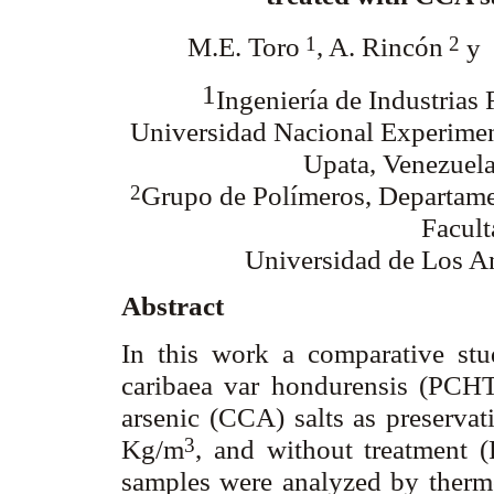
M.E. Toro
, A. Rincón
y
1
2
1
Ingeniería de Industrias 
Universidad Nacional Experimen
Upata, Venezuela
Grupo de Polímeros, Departame
2
Facult
Universidad de Los A
Abstract
In this work a comparative stu
caribaea var hondurensis (PCHT
arsenic (CCA) salts as preservat
Kg/m
, and without treatment 
3
samples were analyzed by therm