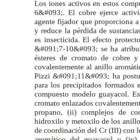
Los iones activos en estos compu
6&#093;. El cobre ejerce activ
agente fijador que proporciona a
y reduce la pérdida de sustancia
es insecticida. El efecto protec
&#091;7-10&#093; se ha atribui
ésteres de cromato de cobre y
covalentemente al anillo aromáti
Pizzi &#091;11&#093; ha postula
para los precipitados formados e
compuesto modelo guayacol. Esto
cromato enlazados covalentemente
propano, (ii) complejos de c
hidroxilo y metoxilo de los anill
de coordinación del Cr (III) con 
aromático del guayacol y (iv)