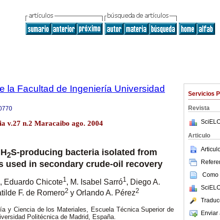
e la Facultad de Ingeniería Universidad
Servicios 
Revista
0770
SciELO
lia v.27 n.2 Maracaibo ago. 2004
Articulo
Articu
 H
S-producing bacteria isolated from
2
Referen
s used in secondary crude-oil recovery
Como c
1
1
, Eduardo Chicote
, M. Isabel Sarró
, Diego A.
SciELO
2
2
atilde F. de Romero
y Orlando A. Pérez
Traduc
ía y Ciencia de los Materiales, Escuela Técnica Superior de
Enviar 
niversidad Politécnica de Madrid, España.