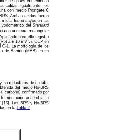
vador de gases conteniendo
as celdas. Igualmente, los
, una con medio Postgate C
o-BRS. Ambas celdas fueron
iniciar los ensayos en las
do yodométrico del
Standard
xi con una cara rectangular
Aplicando para ello registro
n (Rp) a ± 10 mV vs OCP en
G-1. La morfología de los
ica de Barrido (MEB) en un
y no reductores de sulfato,
 obtenida del medio No-BRS
 al carbono) confirmado por
 fermentación anaerobia, a
C [15]. Las BRS y No-BRS
das en la
Tabla 2
.