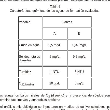
Tabla 1
Características químicas de las aguas de formación evaluadas
Variable
Plantas
A
B
Crudo en agua
5,5 mg/L
0,37 mg/L
Sólidos totales
6 mg/L
9,3 mg/L
disueltos
Turbidez
1 NTU
5 NTU
O
20 µg/L
5 µg/L
2(disuelto)
as aguas los bajos niveles de O
(disuelto) y la presencia de sólidos so
2
erobias-facultativas y anaerobias estrictas.
l análisis microbiológico se inyectaron en medios de cultivo selectivos pa