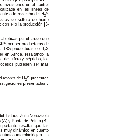
 inversiones en el control
ocalizada en las líneas de
ente a la reacción del H
S
2
uctos de sulfuro de hierro
 con ello la producción [3-
abióticas por el crudo que
 BRS por ser productoras de
 No-BRS productoras de H
S
2
o en África, resaltando la
e tiosulfato y péptidos, los
procesos pudiesen ser más
oductores de H
S presentes
2
vestigaciones presentadas y
del Estado Zulia-Venezuela
o (A) y Punta de Palma (B),
portante resaltar que las
n es muy dinámico en cuanto
 química-microbiológica. La
 un muestreo especifico.