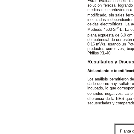
Estas evaluaciones se rea
solución ferrosa, logrand
medios se mantuvieron a 
modificado, sin sales fer
inoculadas independientem
celdas electrolíticas. La 
-2
Methods 4500-S
-E. La c
plana expuesta de 6,0 cm
del potencial de corrosión
0,16 mV/s, usando un Pot
productos corrosivos, bio
Philips XL-40.
Resultados y Discu
Aislamiento e identifica
Los análisis permitieron d
dado que no hay sulfato e
incubado, lo que correspon
controles negativos. La p
diferencia de la BRS que 
secuenciadas y comparada
Planta 