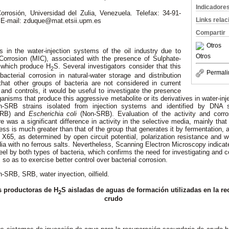
Indicadore
rrosión, Universidad del Zulia, Venezuela. Telefax: 34-91-
Links rela
 E-mail: zduque@mat.etsii.upm.es
Compartir
Otros
in the water-injection systems of the oil industry due to
Otros
 Corrosion (MIC), associated with the presence of Sulphate-
 which produce H
S. Several investigators consider that this
2
Permali
bacterial corrosion in natural-water storage and distribution
hat other groups of bacteria are not considered in current
 and controls, it would be useful to investigate the presence
anisms that produce this aggressive metabolite or its derivatives in water-inj
-SRB strains isolated from injection systems and identified by DNA 
RB)
and
Escherichia coli
(Non-SRB). Evaluation of the activity and corro
re was a significant difference in activity in the selective media, mainly tha
ess is much greater than that of the group that generates it by fermentation, a
X65, as determined by open circuit potential, polarization resistance and w
dia with no ferrous salts. Nevertheless, Scanning Electron Microscopy indica
eel by both types of bacteria, which confirms the need for investigating and c
o as to exercise better control over bacterial corrosion.
-SRB, SRB, water inyection, oilfield.
s productoras de H
S aisladas de aguas de formación utilizadas en la r
2
crudo