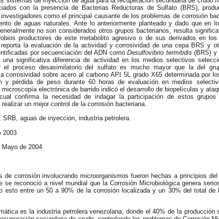
sus sistemas de inyección de agua para la recuperación secundaria de crudo
ciados con la presencia de Bacterias Reductoras de Sulfato (BRS), produ
 investigadores como el principal causante de los problemas de corrosión ba
ento de aguas naturales. Ante lo anteriormente planteado y dado que en lo
eneralmente no son considerados otros grupos bacterianos, resulta significat
obios productores de este metabolito agresivo o de sus derivados en los
 reporta la evaluación de la actividad y corrosividad de una cepa BRS y 
entificadas por secuenciación del ADN como
Desulfovibrio termitidis
(BRS)
y
 una significativa diferencia de actividad en los medios selectivos selecci
r el proceso desasimilatorio del sulfato es mucho mayor que la del gr
 la corrosividad sobre acero al carbono API 5L grado X65 determinada por lo
ión y pérdida de peso durante 60 horas de evaluación en medios selectiv
 microscopía electrónica de barrido indicó el desarrollo de biopelículas y ata
cual confirma la necesidad de indagar la participación de estos grup
realizar un mejor control de la corrosión bacteriana.
, SRB, aguas de inyección, industria petrolera.
e 2003
e Mayo de 2004
s de corrosión involucrando microorganismos fueron hechas a principios del 
 se reconoció a nivel mundial que la Corrosión Microbiológica genera serio
do esto entre un 50 a 90% de la corrosión localizada y un 30% del total de
mática es la industria petrolera venezolana, donde el 40% de la producción 
recuperación secundaria de crudo, controlando los problemas de Corrosión Mi