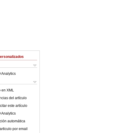
Personalizados
 Analytics
lo en XML
cias del artículo
itar este artículo
 Analytics
ción automática
articulo por email