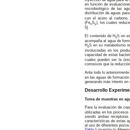
en función de evaluacione
microbiológico de las agu
distribución de aguas para
con el acero al carbono, 
(Fe
S
), los cuales reduc
x
y
5].
El contenido de H
S en es
2
acompaña al agua de formac
H
S en su metabolismo res
2
involucradas en los produ
capacidad de estas bacteri
cuales pueden ser la úni
corrosivos que la reducción
Ante todo lo anteriormente
en las aguas de formación 
generando más interés en 
Desarrollo Experime
Toma de muestras en ag
Para la evaluación de cep
utilizadas en los procesos
siendo ambas receptoras 
características de estas a
al uso de diferentes pozos
Tabla 1
muestra la diferenc