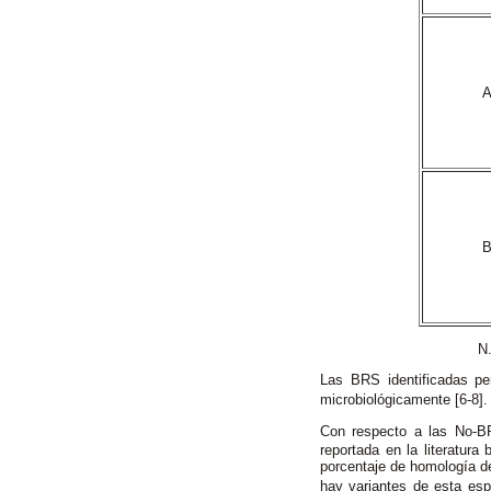
N.I.: No ide
Las BRS identificadas p
microbiológicamente [6-8].
Con respecto a las No-BR
reportada en la literatur
porcentaje de homología de
hay variantes de esta es