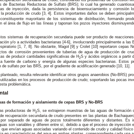
s de Bacterias Reductoras de Sulfato (BRS); lo cual ha generado cuantiosas
as de inyección, dada la persistencia de bioensuciamiento y corrosión l
 la producción de crudo [3, 4]. Estos importantes daños se deben principalm
constituyente mayoritario de los sistemas de distribución, formando prod
en el área de flujo en las líneas y taponan los pozos inyectores disminuyendo
tos sistemas de recuperación secundaria puede ser producto de reacciones 
ión y/o a actividades bacterianas [4-6], involucrando principalmente a las
piratorio [1, 7, 8]. No obstante, Magot [9] y Crolet [10] reportaron cepas
ctos de corrosión provenientes de tuberías de agua de producción de crud
as de producir cantidades significativas de H
S y ácidos orgánicos a partir d
2
ca fuente de carbono y energía de algunas especies bacterianas. Estos 
 de sulfato por las BRS, por el gradiente de acidificación generado [10, 11].
 planteado, resulta relevante identificar otros grupos anaerobios (No-BRS) pr
utilizadas en los procesos de producción de crudo; soportando las pocas in
esta problemática.
ntal
uas de formación y aislamiento de cepas BRS y No-BRS
as productoras de H
S, se extrajeron muestras de las aguas de formación 
2
 de recuperación secundaria de crudo presentes en las plantas de Bachaquer
por separado de aguas de pozos totalmente diferentes y distantes. Es im
guas son variables y difieren entre sí, debido a que el proceso de inyecció
, que envían aguas asociadas variando el contenido de crudo y calidad físico
ia en características del agua en ambas plantas, correspondiente cada una a