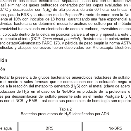
lizaron en dos celdas electrolíticas separadas, cada una con un frasco la
o así eliminar los gases sulfurosos generados por las cepas evaluadas en l
37°C y desaireados con N
(g) de alta pureza, durante 60 horas continuas
2
rosas, para la BRS y la otra con medio Peptona/Extracto de carne para la N
ente al 10% con inóculos de 18 horas, garantizando una fase exponencial al 
actividad bacteriana se determinó mediante análisis de sulfuro por el méto
orrosividad fue evaluada en electrodos de acero al carbono, revestidos en epo
2
,
colocado dentro de la celda en posición paralela al eje x y opuesta a éste. 
 en circuito abierto (OCP:
Open circuit potential
), Resistencia de polarizació
enciostato/Galvanostato
PARC 173, y pérdida de peso según la norma ASTM 
películas y ataques corrosivos fueron observados por Microscopía Electrón
sión
ción
etectar la presencia de grupos bacterianos anaeróbicos reductores de sulfato 
n el medio ni sales ferrosas que se correlacionen con la coloración negra
de a la reacción del metabolito generado (H
S) con el metal (clavo de acero
2
roducción de H
S en el caso de la No-BRS es producto de la proteolisis o
2
es por desasimilación del sulfato presente sólo
en el medio Postgate B y 
s con el NCBI y EMBL, así como sus porcentajes de homología son reporta
Tabla 2
Bacterias productoras de H
S identificadas por ADN
2
de agua
BRS
No-BRS