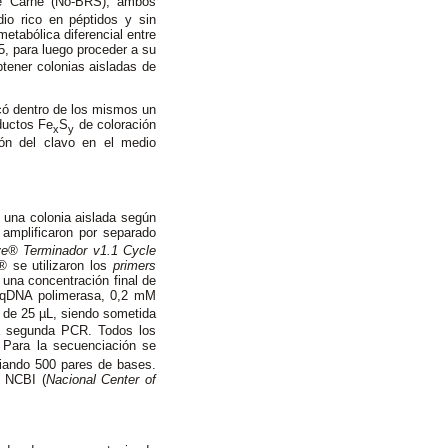
de Carne (No-BRS), ambos
dio rico en péptidos y sin
etabólica diferencial entre
5, para luego proceder a su
btener colonias aisladas de
ocó dentro de los mismos un
ductos Fe
S
de coloración
x
y
ión del clavo en el medio
una colonia aislada según
 amplificaron por separado
e® Terminador v1.1 Cycle
®
se utilizaron los
primers
a concentración final de
aqDNA polimerasa, 0,2 mM
 de 25 µL, siendo sometida
a segunda PCR. Todos los
 Para la secuenciación se
iando 500 pares de bases.
l NCBI (
Nacional Center of