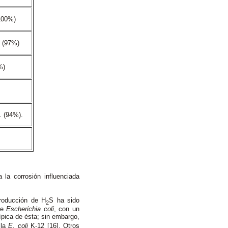
100%)
(97%)
%)
 (94%).
la corrosión influenciada
roducción de H
S ha sido
2
 de
Escherichia coli
, con un
ípica de ésta; sin embargo,
 la
E. coli
K-12 [16]. Otros