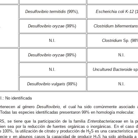
Desulfovibrio termitidis
(99%),
Escherichia coli K-12
(
A
Desulfovibrio oryzae
(99%)
Clostridium bifermentans
N.I.
Clostridium
Sp. (98
Desulfovibrio oryzae
(99%)
N.I.
B
N.I.
Uncultured Bacteroide
sp.
Desulfovibrio vulgaris
(99%)
N.I.
ntificada
ertenecen al género
Desulfovibrio,
el cual ha sido comúnmente asociado a 
Todas las especies identificadas presentaron 99% en homología molecular.
S, se tiene que la participación de la familia
Enterobacteriaceae
en la p
a bien sea por la reducción de fuentes orgánicas o inorgánicas. En el caso
 100%, la utilización de citrato y producción de H
S es una característica at
2
pecie y en algunos casos la capacidad de producir H
S ha sido atribuida a
2