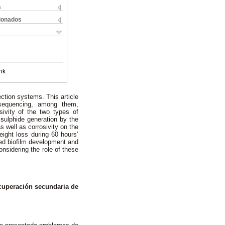
s
cionados
nk
ection systems. This article
sequencing, among them,
sivity of the two types of
t
s
ulphide
generation by the
s well as corrosivity on the
eight loss during 60 hours’
ted biofilm development and
onsidering the role of these
ecuperación secundaria de