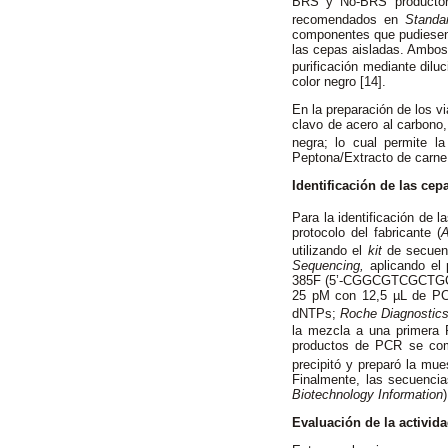
BRS y No-BRS producto
recomendados en
Standa
componentes que pudiesen s
las cepas aisladas. Ambos
purificación mediante dilu
color negro [14].
En la preparación de los v
clavo de acero al carbono,
negra; lo cual permite l
Peptona/Extracto de carne 
Identificación de las cep
Para la identificación de 
protocolo del fabricante (
A
utilizando el
kit
de secuen
Sequencing,
aplicando el 
385F (5’-CGGCGTCGCTGCGT
25 pM con 12,5 µL de 
dNTPs;
Roche Diagnostic
la mezcla a una primera 
productos de PCR se comp
precipitó y preparó la mu
Finalmente, las secuenci
Biotechnology Information
Evaluación de la activid