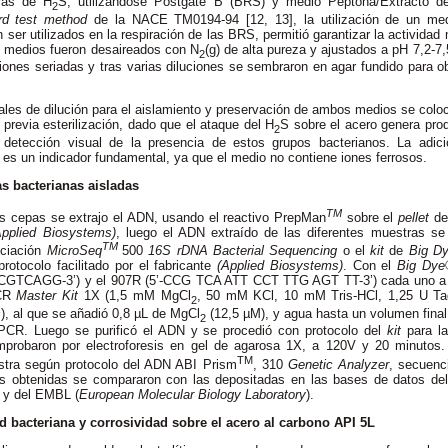
ras de H
S, utilizándose Postgate B (BRS) y medio Peptona/Extracto 
2
rd test method
de la NACE TM0194-94
[12, 13], la utilización de un me
er utilizados en la respiración de las BRS, permitió garantizar la actividad m
 medios fueron desaireados con N
(g) de alta pureza y ajustados a pH 7,2-7,
2
ciones seriadas y tras varias diluciones se sembraron en agar fundido para o
iales de dilución para el aislamiento y preservación de ambos medios se col
 previa esterilización, dado que el ataque del H
S sobre el acero genera pro
2
a detección visual de la presencia de estos grupos bacterianos. La adic
es un indicador fundamental, ya que el medio no contiene iones ferrosos.
as bacterianas aisladas
TM
las cepas se extrajo el ADN, usando el reactivo PrepMan
sobre el
pellet
de 
pplied Biosystems)
, luego el ADN extraído de las diferentes muestras se
TM
ciación
MicroSeq
500
16S rDNA Bacterial Sequencing
o el
kit
de
Big Dy
protocolo facilitado por el fabricante
(Applied Biosystems)
. Con el
Big Dye
CAGG-3’) y el 907R (5’-CCG TCA ATT CCT TTG AGT TT-3’) cada uno a un
PCR
Master Kit
1X (1,5 mM MgCl
, 50 mM KCl, 10 mM Tris-HCl, 1,25 U T
2
s
), al que se añadió 0,8 µL de MgCl
(12,5 µM), y agua hasta un volumen final
2
PCR. Luego se purificó el ADN y se procedió con protocolo del
kit
para l
robaron por electroforesis en gel de agarosa 1X, a 120V y 20 minutos.
TM
estra según protocolo del ADN ABI Prism
, 310
Genetic Analyzer
, secuenc
as obtenidas se compararon con las depositadas en las bases de datos de
) y del EMBL (
European Molecular Biology Laboratory
).
ad bacteriana y corrosividad sobre el acero al carbono API 5L