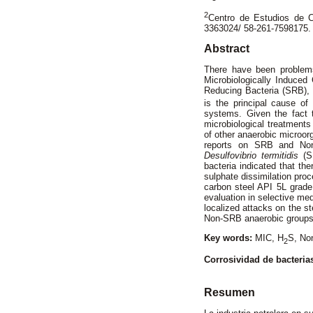
2
Centro de Estudios de Co
3363024/ 58-261-7598175.
Abstract
There have been problems 
Microbiologically Induced
Reducing Bacteria (SRB),
is the principal cause of 
systems. Given the fact t
microbiological treatments
of other anaerobic microorg
reports on SRB and Non
Desulfovibrio termitidis
(S
bacteria indicated that the
sulphate dissimilation proc
carbon steel API 5L grade 
evaluation in selective me
localized attacks on the st
Non-SRB anaerobic groups s
Key words:
MIC, H
S, Non
2
Corrosividad de bacteria
Resumen