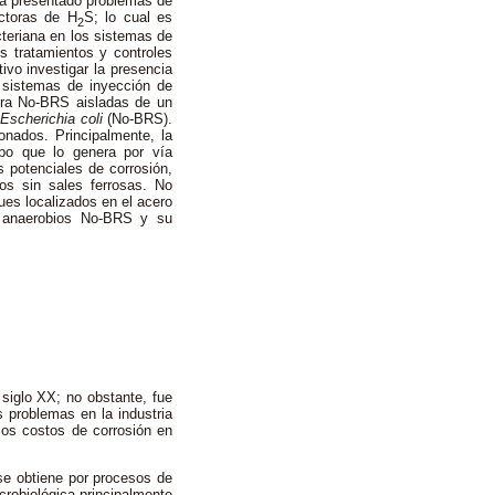
 ha presentado problemas de
ctoras de H
S; lo cual es
2
cteriana en los sistemas de
s tratamientos y controles
ivo investigar la presencia
 sistemas de inyección de
otra No-BRS aisladas de un
Escherichia coli
(No-BRS).
onados. Principalmente, la
upo que lo genera por vía
s potenciales de corrosión,
os sin sales ferrosas. No
ques localizados en el acero
os anaerobios No-BRS y su
siglo XX; no obstante, fue
s problemas en la industria
 los costos de corrosión en
se obtiene por procesos de
crobiológica principalmente