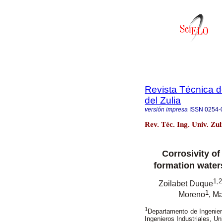
Revista Técnica d
del Zulia
versión impresa
ISSN
0254-
Rev. Téc. Ing. Univ. Zu
Corrosivity of
formation water
1,2
Zoilabet Duque
1
Moreno
, M
1
Departamento de Ingenier
Ingenieros Industriales, U