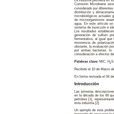
La industria petrolera en 
Corrosión Microbiana aso
considerado por diferentes
distribución y almacenami
microbiológicos actuales g
de microorganismos anaer
agua. En este artículo se
sistema de inyección e id
Los resultados establecen
generación de sulfuro po
fermentativa, al igual que
resistencia de polarizac
obstante, la evaluación por
por ambas bacterias, lo 
consideración a efectos de 
Palabras clave:
MIC, H
S
2
Recibido el 10 de Marzo d
En forma revisada el 04 d
Introducción
Las primeras descripcione
en la década de los 80 que
petrolera [1], representan
esta industria [2].
Un ejemplo de esta proble
inyección de agua para la 