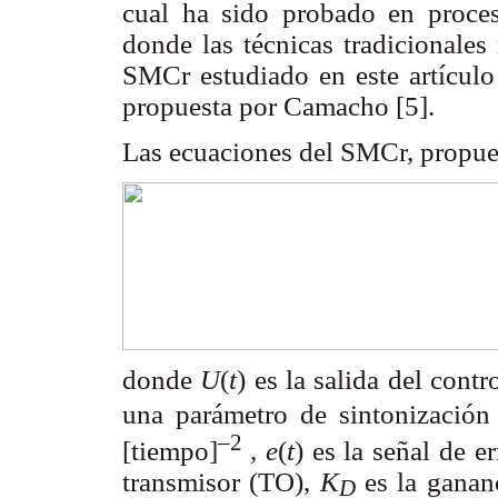
cual ha sido probado en proces
donde las técnicas tradicionale
SMCr estudiado en este artículo 
propuesta por Camacho [5].
Las ecuaciones del SMCr, propue
donde
U
(
t
) es la salida del contr
una parámetro de sintonización 
–2
[tiempo]
,
e
(
t
)
es la señal de er
transmisor (TO),
K
es la gananc
D