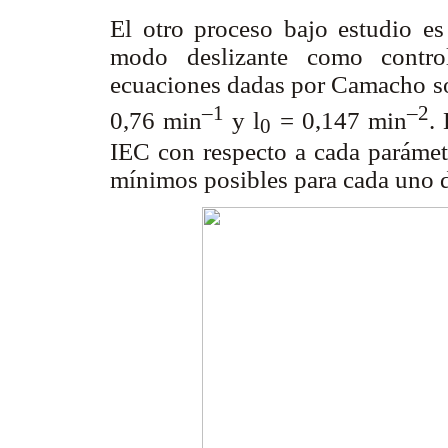
El otro proceso bajo estudio es
modo deslizante como control
ecuaciones dadas por Camacho s
–
1
–
2
0,76 min
y
l
= 0,147 min
.
0
IEC con respecto a cada parámetr
mínimos posibles para cada uno d