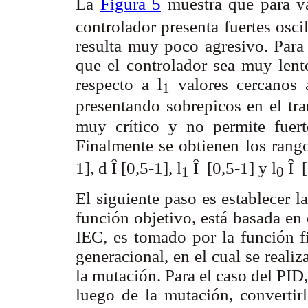
La
Figura 5
muestra que para v
controlador presenta fuertes osci
resulta muy poco agresivo. Para
que el controlador sea muy lento
respecto a
l
valores cercanos 
1
presentando sobrepicos en el tra
muy crítico y no permite fuerte
Finalmente se obtienen los rang
1],
d Î
[0,5-1],
l
Î
[0,5-1] y
l
Î
[
1
0
El siguiente paso es establecer l
función objetivo, está basada en
IEC, es tomado por la función fi
generacional, en el cual se realiz
la mutación. Para el caso del PID
luego de la mutación, convertir