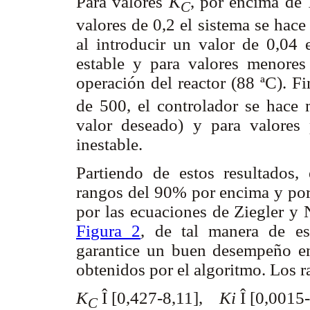
Para valores
K
, por encima de 1
C
valores de 0,2 el sistema se hace
al introducir un valor de 0,04 
estable y para valores menores
operación del reactor (88 ªC). F
de 500, el controlador se hace 
valor deseado) y para valores
inestable.
Partiendo de estos resultados,
rangos del 90% por encima y por 
por las ecuaciones de Ziegler y 
Figura 2
, de tal manera de e
garantice un buen desempeño en 
obtenidos por el algoritmo. Los 
K
Î
[0,427-8,11],
Ki
Î
[0,0015-
C