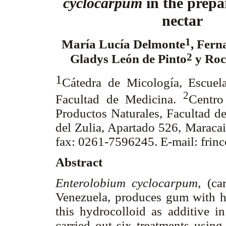
cyclocarpum
in the prepa
nectar
1
María Lucía Delmonte
, Fer
2
Gladys León de Pinto
y Roc
1
Cátedra de Micología, Escuela
2
Facultad de Medicina.
Centro
Productos Naturales, Facultad 
del Zulia, Apartado 526, Maracai
fax: 0261-7596245. E-mail: frin
Abstract
Enterolobium cyclocarpum,
(ca
Venezuela, produces gum with hi
this hydrocolloid as additive in
carried out six treatments using