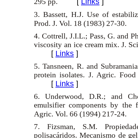
[
Links
]
295 pp.
3. Bassett, H.J. Use of estabili
Prod. J. Vol. 18 (1983) 27-30.
4. Cottrell, J.I.L.; Pass, G. and P
viscosity an ice cream mix. J. S
[
Links
]
5. Tansneen, R. and Subramanian
protein isolates. J. Agric. Fo
[
Links
]
6. Underwood, D.R.; and Chee
emulsifier components by the f
Agric. Vol. 66 (1994) 217-24.
7. Fizsman, S.M. Propiedade
polisacáridos. Mecanismo de geli