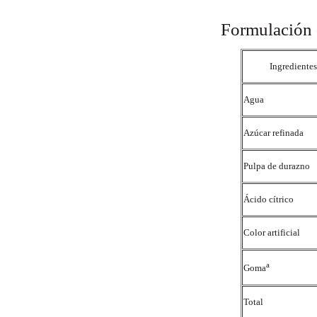
Formulación 
Ingrediente
Agua
Azúcar refinada
Pulpa de durazno
Ácido cítrico
Color artificial
a
Goma
Total