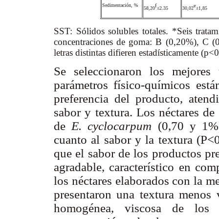
Sedimentación, %
f
e
58,20
±2.35
30,02
±1,85
SST: Sólidos solubles totales. *Seis trata
concentraciones de goma: B (0,20%), C (
letras distintas difieren estadísticamente (p<
Se seleccionaron los mejores
parámetros físico-químicos está
preferencia del producto, atendi
sabor y textura. Los néctares d
de
E. cyclocarpum
(0,70 y 1%) 
cuanto al sabor y la textura (P<
que el sabor de los productos pr
agradable, característico en co
los néctares elaborados con la m
presentaron una textura menos v
homogénea, viscosa de los 