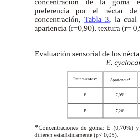
concentración de la goma en
preferencia por el néctar d
concentración,
Tabla 3
, la cual
apariencia (r=0,90), textura (r= 0
Evaluación sensorial de los néct
E. cycloc
Tratamientos*
a
Apariencia
E
7,05ª
F
7,20ª
*
Concentraciones de goma: E (0,70%) y F
difieren estadísticamente (p< 0,05).