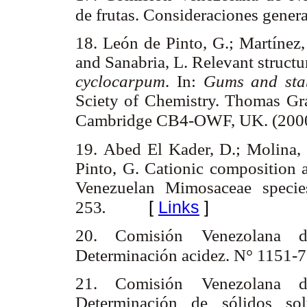
de frutas. Consideraciones gener
18. León de Pinto, G.; Martínez,
and Sanabria, L. Relevant structu
cyclocarpum
. In:
Gums and stab
Sciety of Chemistry. Thomas Gr
Cambridge CB4-OWF, UK. (2000
19. Abed El Kader, D.; Molina, 
Pinto, G. Cationic composition 
Venezuelan Mimosaceae specie
[
Links
]
253
.
20. Comisión Venezolana d
Determinación acidez. N° 1151-7
21. Comisión Venezolana d
Determinación de sólidos sol