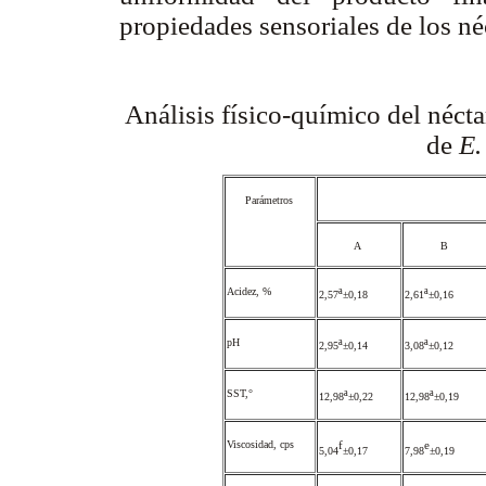
propiedades sensoriales de los néc
Análisis físico-químico del néc
de
E.
Parámetros
A
B
Acidez, %
ª
ª
2,57
±0,18
2,61
±0,16
pH
ª
ª
2,95
±0,14
3,08
±0,12
SST,°
ª
ª
12,98
±0,22
12,98
±0,19
Viscosidad, cps
f
e
5,04
±0,17
7,98
±0,19