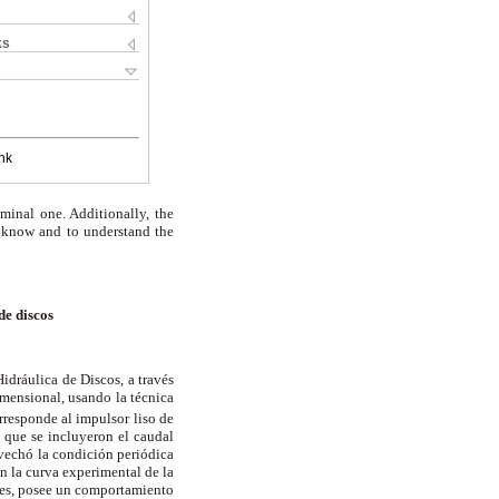
ks
nk
minal one. Additionally, the
o know and to understand the
de discos
dráulica de Discos, a través
mensional, usando la técnica
responde al impulsor liso de
 que se incluyeron el caudal
ovechó la condición periódica
n la curva experimental de la
ones, posee un comportamiento