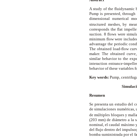
A study of the fluidynamic b
Pump is presented, through 
dimensional numerical mo
structured meshes, by me
corresponds the flat impell
suction. 8 flows were simul
minimum flow were included. 
advantage the periodic condi
The obtained load-flow cur
maker. The obtained curve,
similar behavior to the exp
interaction entrance-impell
behavior of these variables f
Key words:
Pump, centrifuga
Simulaci
Resumen
Se presenta un estudio del 
de simulaciones numéricas, 
de múltiples bloques y mall
(203 mm) de diámetro a la s
nominal, el caudal máximo y 
del flujo dentro del impulso
bomba suministrada por el fa