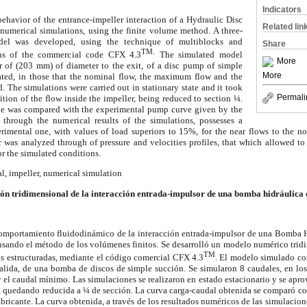
Indicators
ehavior of the entrance-impeller interaction of a Hydraulic Disc
Related lin
numerical simulations, using the finite volume method. A three-
del was developed, using the technique of multiblocks and
Share
TM.
ans of the commercial code CFX 4.3
The simulated model
More
er of (203 mm) of diameter to the exit, of a disc pump of simple
More
ated, in those that the nominal flow, the maximum flow and the
The simulations were carried out in stationary state and it took
Permali
tion of the flow inside the impeller, being reduced to section ¼.
ve was compared with the experimental pump curve given by the
 through the numerical results of the simulations, possesses a
erimental one, with values of load superiors to 15%, for the near flows to the no
er was analyzed through of pressure and velocities profiles, that which allowed t
or the simulated conditions.
l, impeller, numerical simulation
ón tridimensional de la interacción entrada-impulsor de una bomba hidráulica 
comportamiento fluidodinámico de la interacción entrada-impulsor de una Bomba Hi
usando el método de los volúmenes finitos. Se desarrolló un modelo numérico tridi
TM
as estructuradas, mediante el código comercial CFX 4.3
. El modelo simulado cor
alida, de una bomba de discos de simple succión. Se simularon 8 caudales, en los
el caudal mínimo. Las simulaciones se realizaron en estado estacionario y se apr
r, quedando reducida a ¼ de sección. La curva carga-caudal obtenida se comparó co
bricante. La curva obtenida, a través de los resultados numéricos de las simulaci