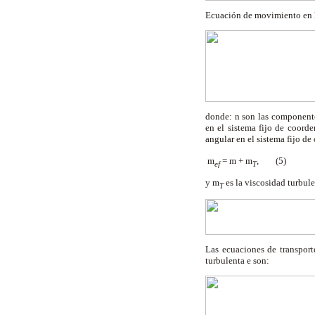
Ecuación de movimiento en l
donde:
n
son las componentes
en el sistema fijo de coorde
angular en el sistema fijo de
m
=
m
+
m
,
(5)
ef
T
y
m
es la viscosidad turbul
T
Las ecuaciones de transport
turbulenta
e
son: