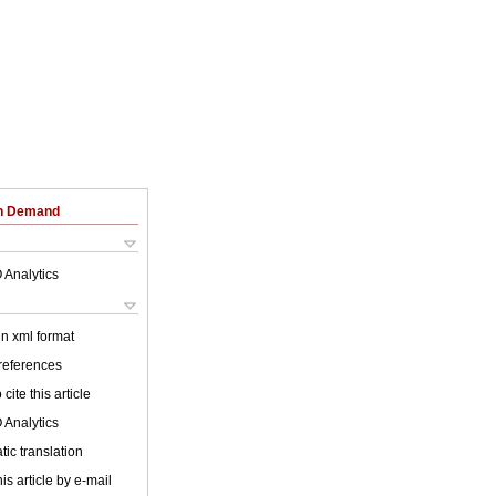
on Demand
 Analytics
 in xml format
 references
cite this article
 Analytics
ic translation
is article by e-mail