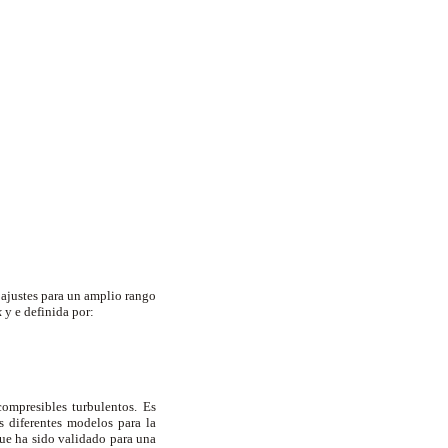
 ajustes para un amplio rango
k
y
e
definida por:
ompresibles turbulentos. Es
os diferentes modelos para la
 que ha sido validado para una