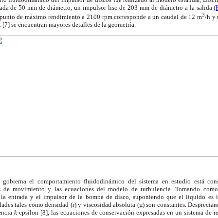
ada de 50 mm de diámetro, un impulsor liso de 203 mm de diámetro a la salida (
3
u punto de máximo rendimiento a 2100 rpm corresponde a un caudal de 12 m
/h y 
.
[7] se encuentran mayores detalles de la geometría.
gobierna el comportamiento fluidodinámico del sistema en estudio está cons
es de movimiento y las ecuaciones del modelo de turbulencia. Tomando como 
e la entrada y el impulsor de la bomba de disco, suponiendo que el líquido es 
dades tales como densidad (
r
) y viscosidad absoluta (µ) son constantes. Desprecian
encia
k
-epsilon [8], las ecuaciones de conservación expresadas en un sistema de r