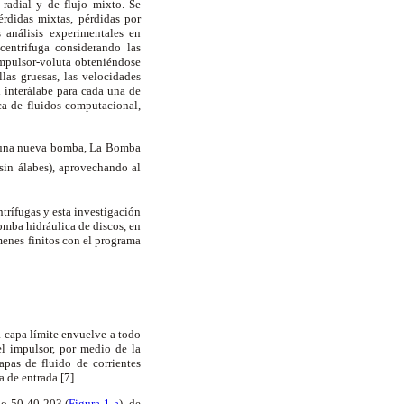
 radial y de flujo mixto. Se
érdidas mixtas, pérdidas por
 análisis experimentales en
centrifuga considerando las
impulsor-voluta obteniéndose
las gruesas, las velocidades
 interálabe para cada una de
ca de fluidos computacional,
e una nueva bomba, La Bomba
sin álabes), aprovechando al
trífugas y esta investigación
omba hidráulica de discos, en
menes finitos con el programa
a capa límite envuelve a todo
el impulsor, por medio de la
apas de fluido de corrientes
a de entrada [7].
lo 50-40-203 (
Figura 1-a
), de