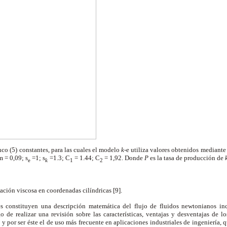
co (5) constantes, para las cuales el modelo
k
-
e
utiliza valores obtenidos mediante
m
= 0,09;
s
=1;
s
=1.3; C
= 1.44; C
= 1,92. Donde
P
es la tasa de producción de
e
k
1
2
ación viscosa en coordenadas cilíndricas [9].
s constituyen una descripción matemática del flujo de fluidos newtonianos inc
o de realizar una revisión sobre las características, ventajas y desventajas de l
 y por ser éste el de uso más frecuente en aplicaciones industriales de ingeniería,