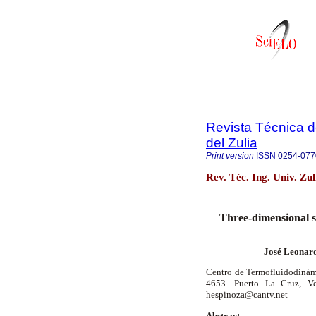
Revista Técnica d
del Zulia
Print version
ISSN
0254-077
Rev. Téc. Ing. Univ. Zu
Three-dimensional si
José Leonard
Centro de Termofluidodinám
4653. Puerto La Cruz, Ve
hespinoza@cantv.net
Abstract