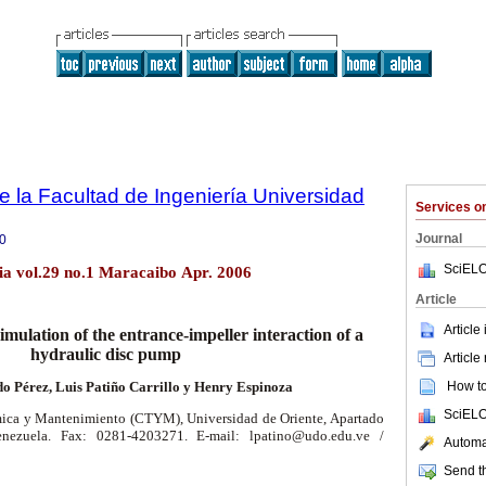
e la Facultad de Ingeniería Universidad
Services 
Journal
0
SciELO
lia vol.29 no.1 Maracaibo Apr. 2006
Article
Article
mulation of the entrance-impeller interaction of a
hydraulic disc pump
Article
How to 
o Pérez, Luis Patiño Carrillo y Henry Espinoza
SciELO
ica y Mantenimiento (CTYM), Universidad de Oriente, Apartado
nezuela. Fax: 0281-4203271. E-mail: lpatino@udo.edu.ve /
Automat
Send th