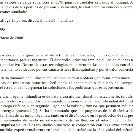
con valores de carga superiores al 15%, para los caudales cercanos al nominal. A
r a través de los perfiles de presión y velocidad, lo cual permitió conocer y com
diciones simuladas.
rifuga, impulsor, discos, simulación numérica.
2005
Febrero de 2006
esentes en una gran variedad de actividades industriales, por lo que el conoc
mportancia para el ingeniero. El desarrollo industrial implica el uso de muchas t
o productivo. Dentro de estas tecnologías se encuentran las relacionadas con el
tratamiento cuidadoso por sus características fisicoquímicas y por el valor comerci
 de la dinámica de fluidos computacional permiten obtener, de forma aproximada, 
nicas de resolución numérica, facilitando el conocimiento detallado del compor
el estudio, a fin de generar las soluciones a los problemas que estas presentan.
 de una máquina hidráulica es de naturaleza tridimensional, no estacionario, turbule
, a los efectos producidos por el impulsor, responsable del recorrido radial del flu
la carga estática, y en segundo lugar, por la voluta y difusor, que permiten reducir
 en energía potencial [1]. Se ha demostrado que los programas de la dinámica d
l análisis de las turbomáquinas, tanto en el diseño como en la predicción de sus p
idimensionales de modo no estacionarios de un flujo en el interior de una 
n impulsor-voluta. Los resultados numéricos se compararon con las curvas caracter
n medidas experimentalmente en la voluta, demostrándose la efectividad del método