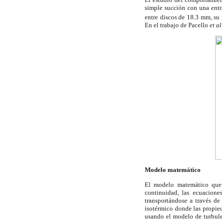
simple succión con una entr
entre discos de 18.3 mm, s
En el trabajo de Pacello
et al
Modelo matemático
El modelo matemático que 
continuidad, las ecuacion
transportándose a través d
isotérmico donde las propie
usando el modelo de turbul