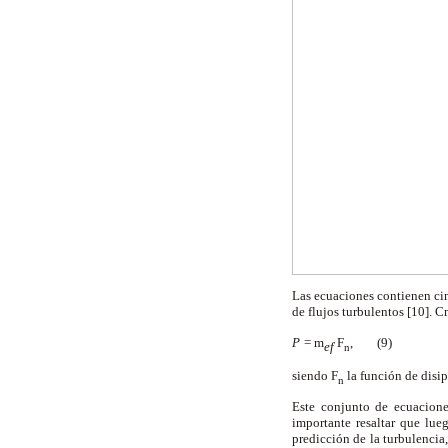
Las ecuaciones contienen cin
de flujos turbulentos [10]. C
P
=
m
F
, (9)
ef
n
siendo
F
la función de disip
n
Este conjunto de ecuacione
importante resaltar que lueg
predicción de la turbulencia,