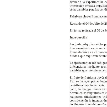
similar a la experimental, 
interacción entrada-impulso
estas variables para las con
Palabras clave:
Bomba, cent
Recibido el 04 de Julio de 
En forma revisada el 06 de 
Introducción
Las turbomáquinas están pr
funcionamiento es de suma i
forma decisiva en el proces
fluidos, que requieren de un 
La aplicación de los códigos
diferenciales mediante téc
variables que intervienen en 
El flujo de fluidos a través
Esto se debe, en primer lugar
centrifuga para incrementar 
parte, la energía cinética
herramientas muy útiles en e
realizaron simulaciones tr
consideración la interacció
las fluctuaciones de presió