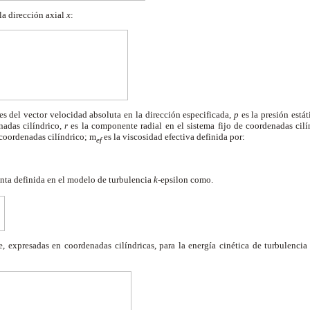
a dirección axial
x
:
 del vector velocidad absoluta en la dirección especificada,
p
es la presión estát
nadas cilíndrico,
r
es la componente radial en el sistema fijo de coordenadas cil
 coordenadas cilíndrico;
m
es la viscosidad efectiva definida por:
ef
enta definida en el modelo de turbulencia
k
-epsilon como.
e, expresadas en coordenadas cilíndricas, para la energía cinética de turbulenci