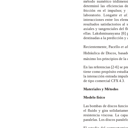
método numérico tridimensio
determinó las eficiencias d
fricción en el impulsor, y
laboratorio. Longatte
et a
interacciones entre los ele
resultados satisfactorios a
axiales y tangenciales del 
ellas. Lakshminarayana [6] 
destinadas a la predicción y
Recientemente, Pacello
et a
Hidráulica de Discos, basa
máximo los principios de la c
En las referencias [2-6] se 
tiene como propósito estudia
la interacción entrada impul
de tipo comercial CFX 4.3.
Materiales y Métodos
Modelo físico
Las bombas de discos funcion
el fluido y gira solidariam
resistencia viscosa. La cap
paralelas. Los discos parale
El estudio del comportamien