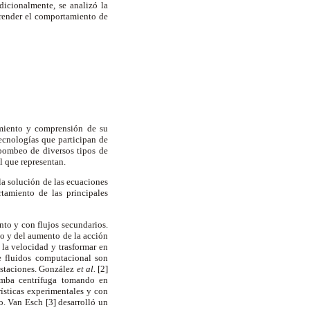
dicionalmente, se analizó la
prender el comportamiento de
imiento y comprensión de su
ecnologías que participan de
 bombeo de diversos tipos de
al que representan.
la solución de las ecuaciones
tamiento de las principales
nto y con flujos secundarios.
ido y del aumento de la acción
 la velocidad y trasformar en
e fluidos computacional son
restaciones. González
et al.
[2]
bomba centrífuga tomando en
ísticas experimentales y con
. Van Esch [3] desarrolló un