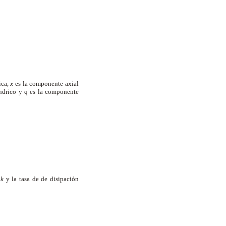
ica,
x
es la componente axial
índrico y
q
es la componente
a
k
y la tasa de de disipación