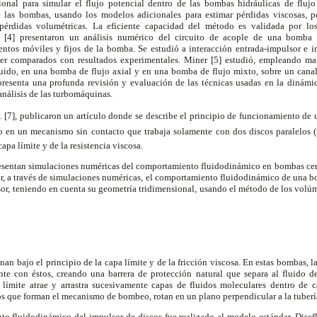
nal para simular el flujo potencial dentro de las bombas hidráulicas de flujo
e las bombas, usando los modelos adicionales para estimar pérdidas viscosas, p
 pérdidas volumétricas. La eficiente capacidad del método es validada por los
l.
[4] presentaron un análisis numérico del circuito de acople de una bomba 
mentos móviles y fijos de la bomba. Se estudió a interacción entrada-impulsor e 
l ser comparados con resultados experimentales. Miner [5] estudió, empleando mal
fluido, en una bomba de flujo axial y en una bomba de flujo mixto, sobre un canal
presenta una profunda revisión y evaluación de las técnicas usadas en la dinámi
 análisis de las turbomáquinas.
l.
[7], publicaron un artículo donde se describe el principio de funcionamiento d
do en un mecanismo sin contacto que trabaja solamente con dos discos paralelos (
apa límite y de la resistencia viscosa.
presentan simulaciones numéricas del comportamiento fluidodinámico en bombas cen
r, a través de simulaciones numéricas, el comportamiento fluidodinámico de una b
sor, teniendo en cuenta su geometría tridimensional, usando el método de los volú
an bajo el principio de la capa límite y de la fricción viscosa. En estas bombas, l
ente con éstos, creando una barrera de protección natural que separa al fluido d
a límite atrae y arrastra sucesivamente capas de fluidos moleculares dentro de c
los que forman el mecanismo de bombeo, rotan en un plano perpendicular a la tuberí
to fluidodinámico del impulsor de discos fue realizado al modelo estándar, Discf