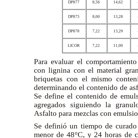
DP877
8,56
14,62
DP875
8,00
13,28
DP878
7,22
13,29
LICOR
7,22
11,00
Para evaluar el comportamiento 
con lignina con el material gran
briquetas con el mismo conten
determinando el contenido de asf
Se define el contenido de emuls
agregados siguiendo la granulo
Asfalto para mezclas con emulsio
Se definió un tiempo de curado
menor de 48°C, y 24 horas de cu