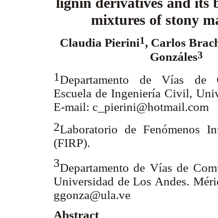
lignin derivatives and its
mixtures of stony m
1
Claudia Pierini
, Carlos Brac
3
Gonzáles
1
Departamento de Vías de C
Escuela de Ingeniería Civil, Uni
E-mail: c_pierini@hotmail.com
2
Laboratorio de Fenómenos Int
(FIRP).
3
Departamento de Vías de Comun
Universidad de Los Andes. Mérid
ggonza@ula.ve
Abstract