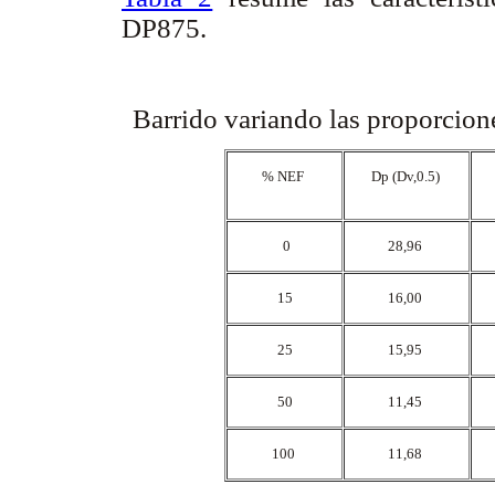
DP875.
Barrido variando las proporcio
% NEF
Dp (Dv,0.5)
0
28,96
15
16,00
25
15,95
50
11,45
100
11,68