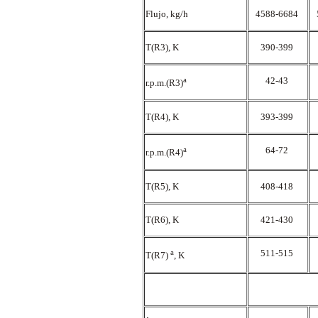
Flujo, kg/h
4588-6684
T(R3), K
390-399
a
42-43
r.p.m.(R3)
T(R4), K
393-399
a
64-72
r.p.m.(R4)
T(R5), K
408-418
T(R6), K
421-430
a
511-515
T(R7)
, K