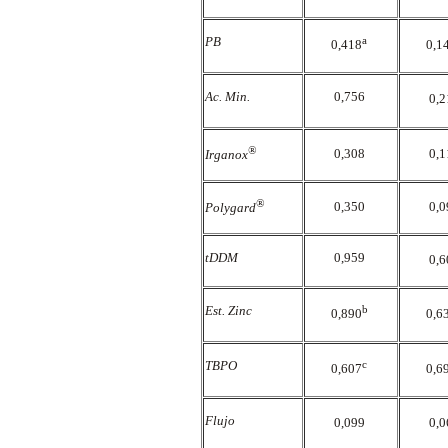
PB
a
0,418
0,1
Ac. Min.
0,756
0,
®
0,308
0,
Irganox
®
0,350
0,
Polygard
tDDM
0,959
0,
Est. Zinc
b
0,890
0,6
TBPO
c
0,607
0,6
Flujo
0,099
0,