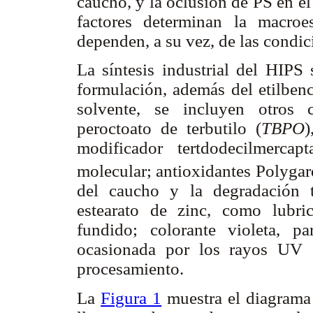
caucho, y la oclusión de PS en el 
factores determinan la macro
dependen, a su vez, de las condic
La síntesis industrial del HIPS
formulación, además del etilben
solvente, se incluyen otros 
peroctoato de terbutilo (
TBPO
)
modificador tertdodecilmercap
molecular; antioxidantes Polygar
del caucho y la degradación t
estearato de zinc, como lubric
fundido; colorante violeta, pa
ocasionada por los rayos UV o
procesamiento.
La
Figura 1
muestra el diagrama 