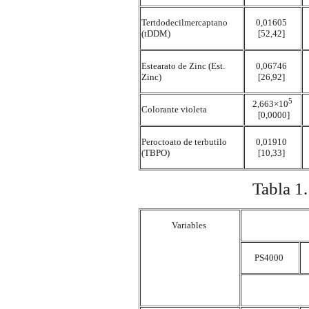
Tertdodecilmercaptano
0,01605
(tDDM)
[52,42]
Estearato de Zinc (Est.
0,06746
Zinc)
[26,92]
5
2,663×10
Colorante violeta
[0,0000]
Peroctoato de terbutilo
0,01910
(TBPO)
[10,33]
Tabla 1.
Variables
PS4000