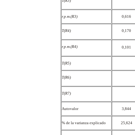
T(R3)
r.p.m.(R3)
0,616
T(R4)
0,170
r.p.m.(R4)
0,101
T(R5)
T(R6)
T(R7)
Autovalor
3,844
% de la varianza explicado
25,624