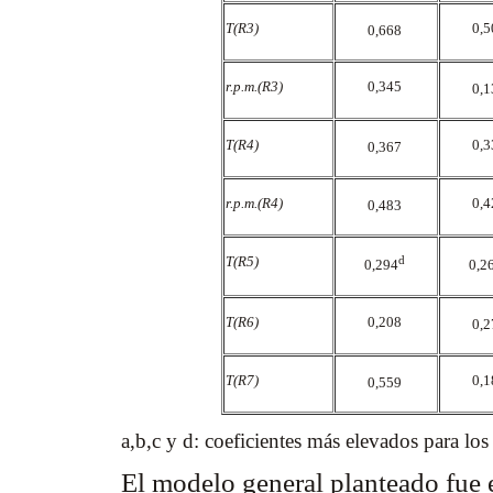
T(R3)
0,
0,668
r.p.m.(R3)
0,345
0,
T(R4)
0,
0,367
r.p.m.(R4)
0,
0,483
T(R5)
d
0,294
0,2
T(R6)
0,208
0,
T(R7)
0,
0,559
a,b,c y d: coeficientes más elevados para los
El modelo general planteado fue 