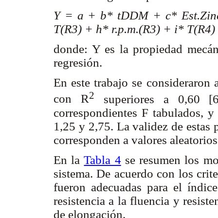
Y = a + b* tDDM + c* Est.Zin
T(R3) + h* r.p.m.(R3) + i* T(R4)
donde: Y es la propiedad mecánic
regresión.
En este trabajo se consideraron 
2
con R
superiores a 0,60
[
correspondientes F tabulados, y
1,25 y 2,75. La validez de estas 
corresponden a valores aleatorios
En la
Tabla 4
se resumen los mod
sistema. De acuerdo con los crit
fueron adecuadas para el índice 
resistencia a la fluencia y resiste
de elongación.