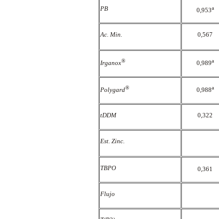
PB
a
0,953
Ac. Min.
0,567
®
a
Irganox
0,989
®
a
Polygard
0,988
tDDM
0,322
Est. Zinc.
TBPO
0,361
Flujo