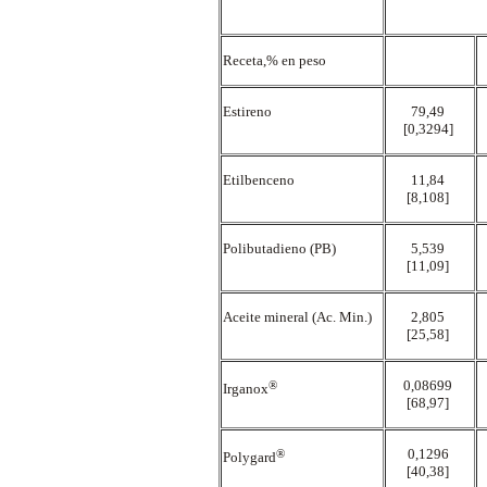
Receta,% en peso
Estireno
79,49
[0,3294]
Etilbenceno
11,84
[8,108]
Polibutadieno (PB)
5,539
[11,09]
Aceite mineral (Ac. Min.)
2,805
[25,58]
®
0,08699
Irganox
[68,97]
®
0,1296
Polygard
[40,38]