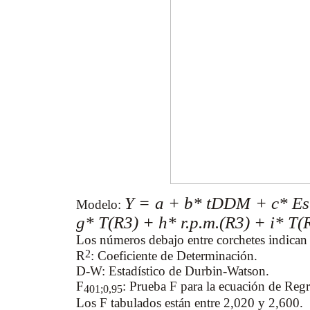
Y = a + b* tDDM + c* Es
Modelo:
g* T(R3) + h* r.p.m.(R3) + i* T(
Los números debajo entre corchetes indican l
2
R
: Coeficiente de Determinación.
D-W: Estadístico de Durbin-Watson.
F
: Prueba F para la ecuación de Reg
401;0,95
Los F tabulados están entre 2,020 y 2,600.