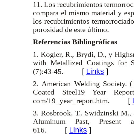
11. Los recubrimientos termorroci
compara el mismo material y esp
los recubrimientos termorrociado
porosidad de este último.
Referencias Bibliográficas
1. Kogler, R., Brydi, D., y Hig
with Metallized Coatings for S
[
Links
]
(7):43-45.
2. American Welding Society. (
Coated Steel19 Year Report.
[
com/19_year_report.htm.
3. Rosbrook, T., Swidzinski M.
Aluminum Past, Present 
[
Links
]
616.