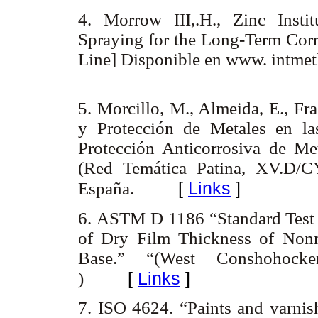
4. Morrow III,.H., Zinc Insti
Spraying for the Long-Term Corro
Line
] Disponible en www. int
5. Morcillo, M., Almeida, E., Fr
y Protección de Metales en las
Protección Anticorrosiva de Me
(Red Temática Patina, XV.D/
[
Links
]
España.
6. ASTM D 1186 “Standard Test
of Dry Film Thickness of Nonm
Base.” “(West Conshohock
[
Links
]
)
7. ISO 4624. “Paints and varnish