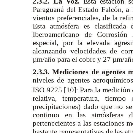
2.3.2. La Voz.
Esta estación s
Paraguaná del Estado Falcón, a 1
vientos preferenciales, de la re
Esta atmósfera es clasificad
Iberoamericano de Corrosión 
especial, por la elevada agres
alcanzando velocidades de cor
µm/año para el cobre y 27 µm/año
2.3.3. Mediciones de agentes 
niveles de agentes aeroquímico
.
ISO 9225 [10]
Para la medición 
relativa, temperatura, tiempo
precipitaciones) dado que no s
continuo en las atmósferas d
pertenecientes a las estaciones 
bastante representativas de las a