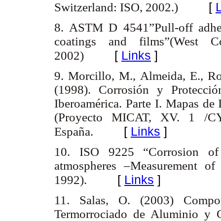
[
Switzerland: ISO, 2002.)
8. ASTM D 4541”Pull-off adhesi
coatings and films”(West C
[
Links
]
2002)
9. Morcillo, M., Almeida, E., Ro
(1998). Corrosión y Protecci
Iberoamérica. Parte I. Mapas de 
(Proyecto MICAT, XV. 1 /CY
[
Links
]
España.
10. ISO 9225 “Corrosion of 
atmospheres –Measurement of p
[
Links
]
1992).
11. Salas, O. (2003) Compor
Termorrociado de Aluminio y 