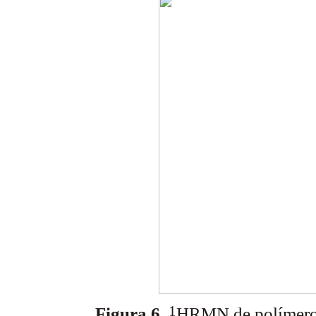
1
Figura 6.
HRMN de polímero