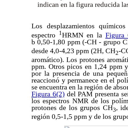
indican en la figura reducida 
Los desplazamientos químico
1
espectro
HRMN en la
Figura 
b 0,50-1,80 ppm (-CH - grupo 
desde 4,0-4,23 ppm (2H, CH
-CO
2
aromático). Los protones aromáti
ppm. Otros picos en 1,24 ppm y
por la presencia de una peque
reaccionó y permanece en el po
se encuentra en la región de abso
Figura 6(2)
del PAM presenta seña
los espectros NMR de los políme
protones de los grupos CH
, id
3
región 0,5-1,5 ppm y de los gru