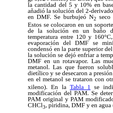
la cantidad del 5 y 10% en bas
añadió la solución del 2-derivad
en DMF. Se burbujeó N
seco 
2
Estos se colocaron en un soporte
de la solución en un baño de
temperatura entre 120 y 160°C,
evaporación del DMF se minim
condensó en la parte superior del
la solución se dejó enfriar a tem
DMF en un rotavapor. Las muest
metanol. Las que fueron soluble
dietílico y se desecaron a presió
en el metanol se trataron con o
xileno). En la
Tabla 1
se indi
modificación del PAM. Se determ
PAM original y PAM modificado 
CHCl
, piridina, DMF y en agua 
3