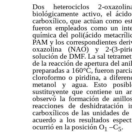
Dos heterociclos 2-oxazoli
biológicamente activo, el ácido
carboxílico, que actúan como est
fueron empleados como un inter
química del poli(ácido metacríli
PAM y los correspondientes deriv
oxazolina (NAO) y 2-(3-pirid
solución de DMF. La sal tetrame
de la reacción de apertura del a
preparadas a 160°C, fueron parci
cloroformo o piridina, a difere
metanol y agua. Esto posibl
sustituyente que contiene un an
observó la formación de anillos
reacciones de deshidratación 
carboxílicos de las unidades de 
acuerdo a los resultados espectr
ocurrió en la posición O
–C
.
1
5