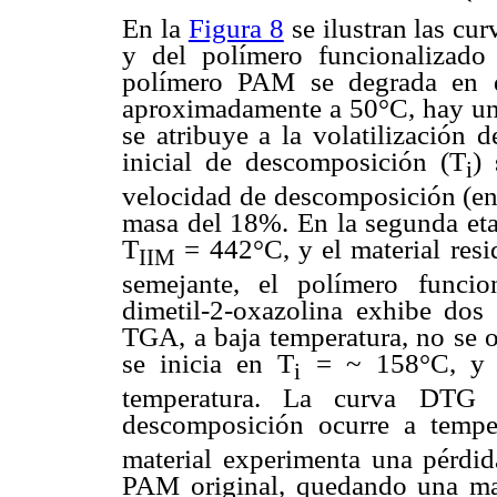
En la
Figura 8
se ilustran las cu
y del polímero funcionalizad
polímero PAM se degrada en do
aproximadamente a 50°C, hay una
se atribuye a la volatilización 
inicial de descomposición (T
)
i
velocidad de descomposición (en
masa del 18%. En la segunda et
T
= 442°C, y el material res
IIM
semejante, el polímero funcion
dimetil-2-oxazolina exhibe dos
TGA, a baja temperatura, no se o
se inicia en T
= ~ 158°C, y s
i
temperatura. La curva DTG 
descomposición ocurre a tempe
material experimenta una pérdi
PAM original, quedando una ma