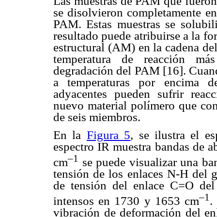
Las muestras de PAM que fueron 
se disolvieron completamente en
PAM. Estas muestras se solubili
resultado puede atribuirse a la f
estructural (AM) en la cadena de
temperatura de reacción más
degradación del PAM [16]. Cuand
a temperaturas por encima de
adyacentes pueden sufrir reacc
nuevo material polímero que cont
de seis miembros.
En la
Figura 5
, se ilustra el 
espectro IR muestra bandas de a
–1
cm
se puede visualizar una ban
tensión de los enlaces N-H del g
de tensión del enlace C=O del
–1
intensos en 1730 y 1653 cm
.
vibración de deformación del en