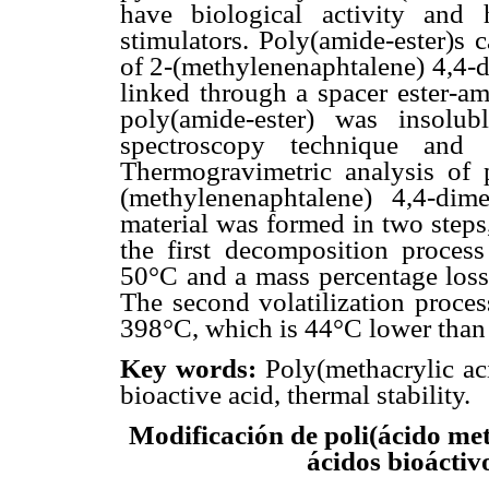
have biological activity and
stimulators. Poly(amide-ester)s 
of 2-(methylenenaphtalene) 4,4-d
linked through a spacer ester-a
poly(amide-ester) was insolu
spectroscopy technique and
Thermogravimetric analysis of 
(methylenenaphtalene) 4,4-dime
material was formed in two steps
the first decomposition process
50°C and a mass percentage los
The second volatilization proce
398°C, which is 44°C lower tha
Key words:
Poly(methacrylic ac
bioactive acid, thermal stability.
Modificación de poli(ácido met
ácidos bioáctivo