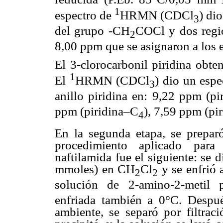
1
espectro de
HRMN (CDCl
) di
3
del grupo -CH
COCl y dos regi
2
8,00 ppm que se asignaron a los 
El 3-clorocarbonil piridina obte
1
El
HRMN (CDCl
) dio un esp
3
anillo piridina en: 9,22 ppm (pi
ppm (piridina–C
), 7,59 ppm (pi
4
En la segunda etapa, se preparó
procedimiento aplicado para pr
naftilamida fue el siguiente: se d
mmoles) en CH
Cl
y se enfrió 
2
2
solución de 2-amino-2-metil
enfriada también a 0°C. Despué
ambiente, se separó por filtrac