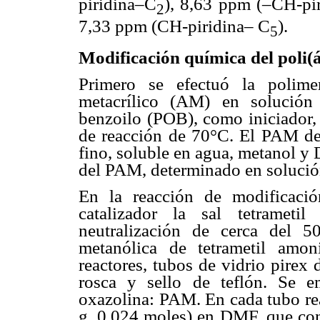
piridina–C
), 8,63 ppm (–CH-pi
2
7,33 ppm (CH-piridina– C
).
5
Modificación química del poli(
Primero se efectuó la polimer
metacrílico (AM) en solución
benzoilo (POB), como iniciador,
de reacción de 70°C. El PAM de
fino, soluble en agua, metanol y
del PAM, determinado en solució
En la reacción de modificac
catalizador la sal tetramet
neutralización de cerca del 
metanólica de tetrametil amo
reactores, tubos de vidrio pirex
rosca y sello de teflón. Se e
oxazolina: PAM. En cada tubo re
g, 0,024 moles) en DMF, que con