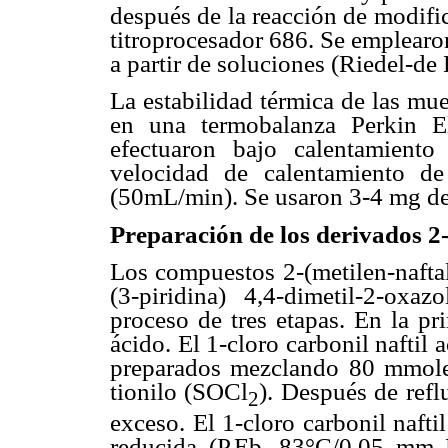
después de la reacción de modif
titroprocesador 686. Se emplear
a partir de soluciones (Riedel-de
La estabilidad térmica de las mu
en una termobalanza Perkin E
efectuaron bajo calentamient
velocidad de calentamiento d
(50mL/min). Se usaron 3-4 mg del
Preparación de los derivados 2
Los compuestos 2-(metilen-nafta
(3-piridina) 4,4-dimetil-2-ox
proceso de tres etapas. En la pr
ácido. El 1-cloro carbonil naftil 
preparados mezclando 80 mmole
tionilo (SOCl
). Después de refl
2
exceso. El 1-cloro carbonil naftil
reducida (P.Eb. 83°C/0,05 mm 