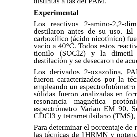
distintas a las del PAM.
Experimental
Los reactivos 2-amino-2,2-dim
destilaron antes de su uso. El á
carboxílico (ácido nicotínico) fu
vacío a 40°C. Todos estos reacti
tionilo (SOCl2) y la dimetil
destilación y se desecaron de acu
Los derivados 2-oxazolina, P
fueron caracterizados por la téc
empleando un espectrofotómetro 
sólidas fueron analizadas en for
resonancia magnética protó
espectrómetro Varian EM 90. S
CDCl3 y tetrametilsilano (TMS), 
Para determinar el porcentaje de
las técnicas de 1HRMN y potenci