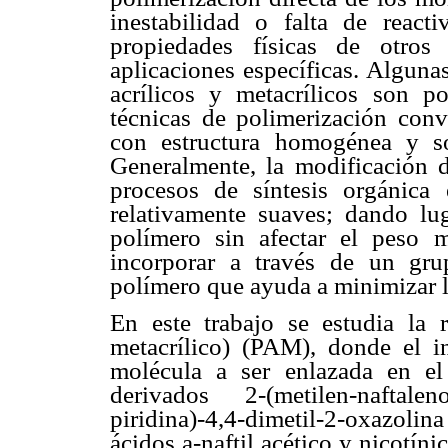
inestabilidad o falta de react
propiedades físicas de otros
aplicaciones específicas. Alguna
acrílicos y metacrílicos son p
técnicas de polimerización conv
con estructura homogénea y sol
Generalmente, la modificación d
procesos de síntesis orgánica 
relativamente suaves; dando l
polímero sin afectar el peso m
incorporar a través de un gru
polímero que ayuda a minimizar l
En este trabajo se estudia la 
metacrílico) (PAM), donde el in
molécula a ser enlazada en el
derivados 2-(metilen-naftale
piridina)-4,4-dimetil-2-oxazoli
ácidos
a
-naftil acético y nicotín