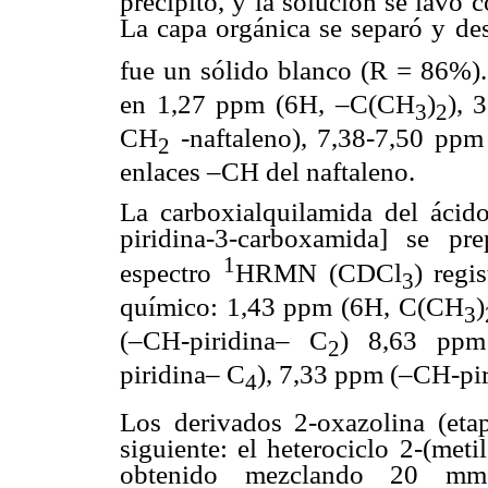
precipitó, y la solución se lavó
La capa orgánica se separó y d
fue un sólido blanco (R = 86%).
en 1,27 ppm (6H, –C(CH
)
), 
3
2
CH
-naftaleno), 7,38-7,50 ppm
2
enlaces –CH del naftaleno.
La carboxialquilamida del ácido 
piridina-3-carboxamida] se p
1
espectro
HRMN (CDCl
) regi
3
químico: 1,43 ppm (6H, C(CH
)
3
(–CH-piridina– C
) 8,63 ppm
2
piridina– C
), 7,33 ppm (–CH-pi
4
Los derivados 2-oxazolina (etap
siguiente: el heterociclo 2-(meti
obtenido mezclando 20 mmoles