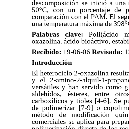
descomposición se inició a una 
50°C, con un porcentaje de p
comparación con el PAM. El segu
una temperatura máxima de 398°C
Palabras clave:
Poli(ácido me
oxazolina, ácido bioáctivo, estabi
Recibido:
19-06-06
Revisada:
1
Introducción
El heterociclo 2-oxazolina result
y el 2-amino-2-alquil-1-prop
versátiles y han servido como gr
aldehídos, ésteres, entre ot
carboxílicos y tioles [4-6]. Se 
de polimerizar [7-9] o copolime
método de modificación quím
comerciales se aplica para prepa
polimerización directa de los mo