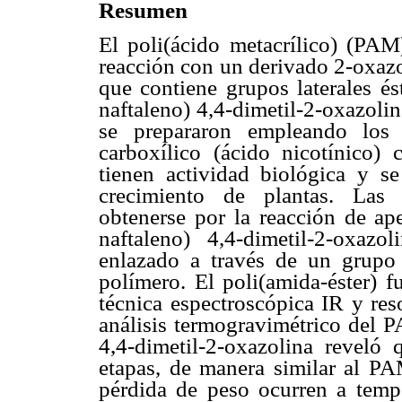
Resumen
El poli(ácido metacrílico) (PA
reacción con un derivado 2-oxazo
que contiene grupos laterales és
naftaleno) 4,4-dimetil-2-oxazolin
se prepararon empleando los á
carboxílico (ácido nicotínico
tienen actividad biológica y 
crecimiento de plantas. Las r
obtenerse por la reacción de ape
naftaleno) 4,4-dimetil-2-oxazo
enlazado a través de un grupo 
polímero. El poli(amida-éster) f
técnica espectroscópica IR y r
análisis termogravimétrico del 
4,4-dimetil-2-oxazolina reveló 
etapas, de manera similar al PA
pérdida de peso ocurren a tempe