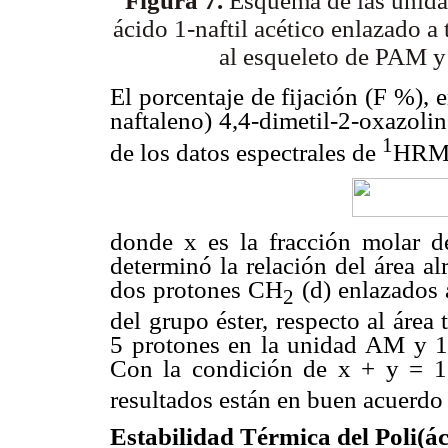
Figura 7.
Esquema de las unidad
ácido 1-naftil acético enlazado
a 
al esqueleto de PAM y
El porcentaje de fijación (F %), e
naftaleno) 4,4-dimetil-2-oxazoli
1
de los datos espectrales de
HRMN
donde x es la fracción molar
determinó la relación del área a
dos protones CH
(d) enlazados
2
del grupo éster, respecto al área
5 protones en la unidad AM y 1
Con la condición de x + y = 
resultados están en buen acuerdo
Estabilidad Térmica del Poli(á