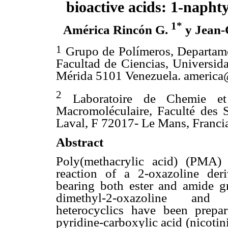
bioactive acids: 1-naphty
1*
América Rincón G.
y Jean-
1
Grupo de Polímeros, Departam
Facultad de Ciencias, Universid
Mérida 5101 Venezuela. america
2
Laboratoire de Chemie et
Macromoléculaire, Faculté des 
Laval, F 72017- Le Mans, Franci
Abstract
Poly(methacrylic acid) (PMA)
reaction of a 2-oxazoline der
bearing both ester and amide g
dimethyl-2-oxazoline and 2-(
heterocyclics have been prepa
pyridine-carboxylic acid (nicoti