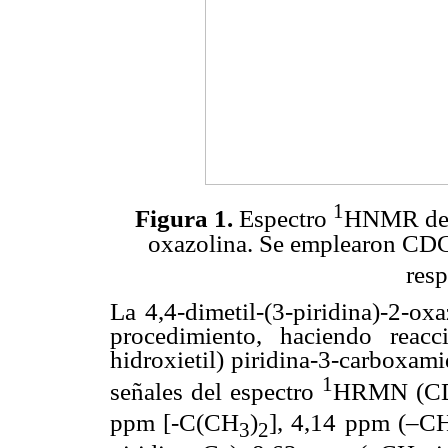
1
Figura 1.
Espectro
HNMR de l
oxazolina. Se emplearon CD
resp
La 4,4-dimetil-(3-piridina)-2-ox
procedimiento, haciendo reac
hidroxietil) piridina-3-carboxam
1
señales del espectro
HRMN (C
ppm [-C(CH
)
], 4,14 ppm (–C
3
2