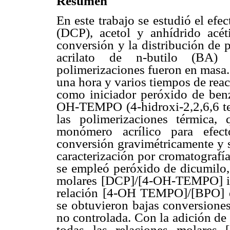
Resumen
En este trabajo se estudió el efe
(DCP), acetol y anhídrido acé
conversión y la distribución de 
acrilato de n-butilo (BA)
polimerizaciones fueron en masa.
una hora y varios tiempos de rea
como iniciador peróxido de benz
OH-TEMPO (4-hidroxi-2,2,6,6 tetr
las polimerizaciones térmica,
monómero acrílico para efec
conversión gravimétricamente y s
caracterización por cromatograf
se empleó peróxido de dicumilo, 
molares [DCP]/[4-OH-TEMPO] inf
relación [4-OH TEMPO]/[BPO] em
se obtuvieron bajas conversione
no controlada. Con la adición de
todas las relaciones molares