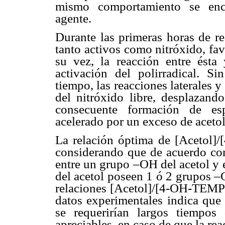
mismo comportamiento se encu
agente.
Durante las primeras horas de re
tanto activos como nitróxido, fav
su vez, la reacción entre ésta
activación del polirradical. S
tiempo, las reacciones laterales 
del nitróxido libre, desplazando
consecuente formación de esp
acelerado por un exceso de acetol
La relación óptima de [Acetol]/
considerando que de acuerdo co
entre un grupo –OH del acetol y 
del acetol poseen 1 ó 2 grupos –
relaciones [Acetol]/[4-OH-TEMPO
datos experimentales indica que
se requerirían largos tiempos
apreciables, en caso de que la re