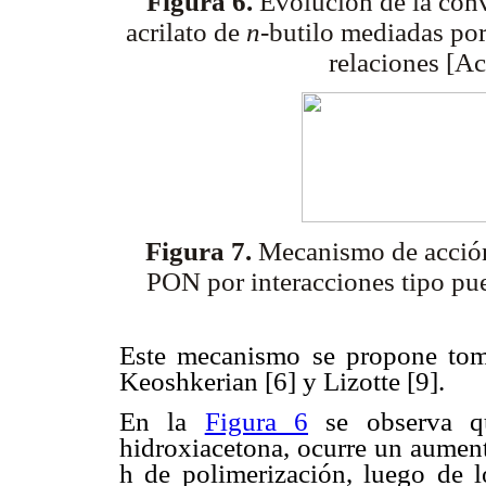
Figura 6.
Evolución de la con
acrilato
de
n
-butilo mediadas po
relaciones
[Ac
Figura 7.
Mecanismo de acción 
PON
por interacciones tipo p
Este mecanismo se propone tom
Keoshkerian [6] y Lizotte [9].
En la
Figura 6
se observa qu
hidroxiacetona, ocurre un aument
h de polimerización, luego de l