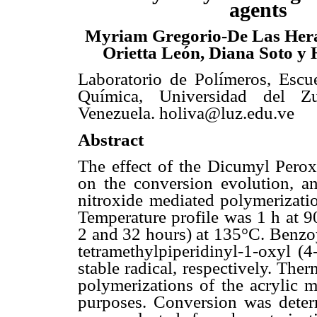
agents
Myriam Gregorio-De Las Hera
Orietta León, Diana Soto y
Laboratorio de Polímeros, Escue
Química, Universidad del Zu
Venezuela. holiva@luz.edu.ve
Abstract
The effect of the Dicumyl Pero
on the conversion evolution, an
nitroxide mediated polymerizatio
Temperature profile was 1 h at 9
2 and 32 hours) at 135°C. Benzo
tetramethylpiperidinyl-1-oxyl 
stable radical, respectively. The
polymerizations of the acrylic 
purposes. Conversion was deter