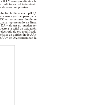
a 0,1 V correspondiente a la
 condiciones del tratamiento
la de estos compuestos.
lución buffer acetato pH 5,1
micamente (voltamperograma
 VOC en soluciones donde se
rama representado en línea
de DA y de AA no pueden ser
specto a la señal de oxidación
 electrodo de oro modificado
señales de oxidación de AA y
de AA y de DA, contaminan la