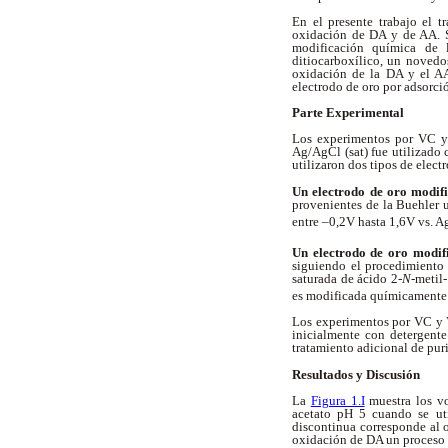
En el presente trabajo el t
oxidación de DA y de AA. S
modificación química de 
ditiocarboxílico, un noved
oxidación de la DA y el AA
electrodo de oro por adsorci
Parte Experimental
Los experimentos por VC y 
Ag/AgCl (sat) fue utilizado
utilizaron dos tipos de elect
Un electrodo de oro modif
provenientes de la Buehler 
entre –0,2V hasta 1,6V vs. 
Un electrodo de oro modif
siguiendo el procedimiento
saturada de ácido 2-
N
-metil
es modificada químicamente p
Los experimentos por VC y 
inicialmente con detergent
tratamiento adicional de pur
Resultados y Discusión
La
Figura 1.I
muestra los v
acetato pH 5 cuando se ut
discontinua corresponde al 
oxidación de DA un proceso 