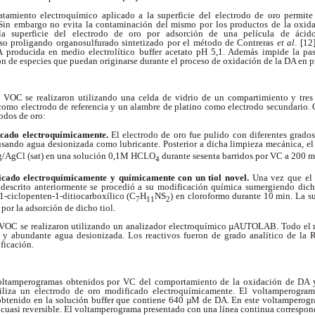
ratamiento electroquímico aplicado a la superficie del electrodo de oro permite 
in embargo no evita la contaminación del mismo por los productos de la oxid
la superficie del electrodo de oro por adsorción de una película de ácid
oso proligando organosulfurado sintetizado por el método de Contreras
et al
. [12
 producida en medio electrolítico buffer acetato pH 5,1. Además impide la pasi
ón de especies que puedan originarse durante el proceso de oxidación de la DA en 
VOC se realizaron utilizando una celda de vidrio de un compartimiento y tres 
 como electrodo de referencia y un alambre de platino como electrodo secundario. 
rodos de oro:
icado electroquímicamente.
El electrodo de oro fue pulido con diferentes grado
usando agua desionizada como lubricante. Posterior a dicha limpieza mecánica, el 
Ag/AgCl (sat) en una solución 0,1M HCLO
durante sesenta barridos por VC a 200 
4
icado electroquímicamente y químicamente con un tiol novel.
Una vez que el 
 descrito anteriormente se procedió a su modificación química sumergiendo dich
-1-ciclopenten-1-ditiocarboxílico (C
H
NS
) en cloroformo durante 10 min. La su
7
11
2
or la adsorción de dicho tiol.
VOC se realizaron utilizando un analizador electroquímico µAUTOLAB. Todo el ma
e y abundante agua desionizada. Los reactivos fueron de grado analítico de la 
ificación.
oltamperogramas obtenidos por VC del comportamiento de la oxidación de DA y
iliza un electrodo de oro modificado electroquímicamente. El voltamperogram
obtenido en la solución buffer que contiene 640 µM de DA. En este voltamperogr
cuasi reversible. El voltamperograma presentado con una línea continua correspond