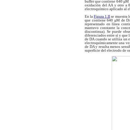
buffer que contiene 640 µM 
oxidación del AA y otro a 0
electroquímico aplicado al e
En la
Figura 1.II
se muestra l
que contiene 640 µM de DA
representado en línea cont
mantuvo constante la conc
discontinua). Se puede obs
diferenciados entre sí y que 
de DA cuando se utiliza un 
electroquímicamente una vez
de DA y resulta menos sensi
superficie del electrodo de o