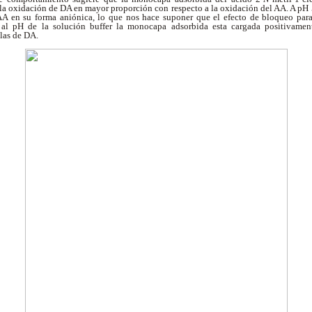
 la oxidación de DA en mayor proporción con respecto a la oxidación del AA. A pH 
 AA en su forma aniónica, lo que nos hace suponer que el efecto de bloqueo par
al pH de la solución buffer la monocapa adsorbida esta cargada positivament
ulas de DA.