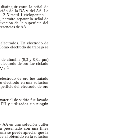
distinguir entre la señal de
ación de la DA y del AA. La
o 2-
N
-metil-1-ciclopenten-1-
], permite separar la señal de
vación de la superficie del
presencias de AA.
electrodos. Un electrodo de
Como electrodo de trabajo se
s de alúmina (0,3 y 0,05 µm)
electrodo de oro fue ciclado
–1
mV s
.
electrodo de oro fue tratado
o electrodo en una solución
perficie del electrodo de oro
terial de vidrio fue lavado
RDH y utilizados sin ningún
 AA en una solución buffer
a presentado con una línea
ama se puede apreciar que la
e al obtenido en la solución