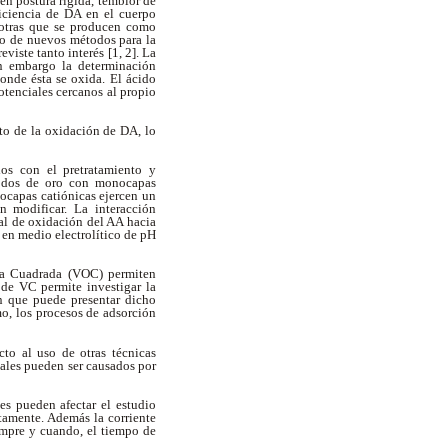
en postura rígida, temblor de
ficiencia de DA en el cuerpo
 otras que se producen como
llo de nuevos métodos para la
iste tanto interés [1, 2]. La
in embargo la determinación
onde ésta se oxida. El ácido
otenciales cercanos al propio
cto de la oxidación de DA, lo
os con el pretratamiento y
trodos de oro con monocapas
nocapas catiónicas ejercen un
n modificar. La interacción
al de oxidación del AA hacia
 en medio electrolítico de pH
nda Cuadrada (VOC) permiten
 de VC permite investigar la
ón que puede presentar dicho
mo, los procesos de adsorción
to al uso de otras técnicas
uales pueden ser causados por
les pueden afectar el estudio
tamente. Además la corriente
iempre y cuando, el tiempo de