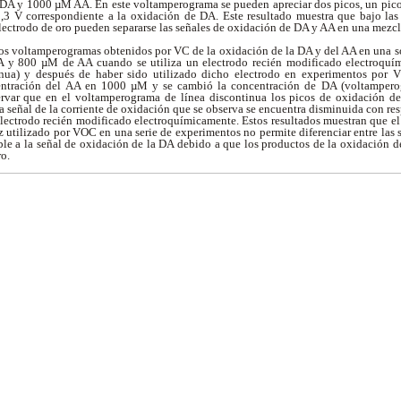
DA y 1000 µM AA. En este voltamperograma se pueden apreciar dos picos, un pico 
,3 V correspondiente a la oxidación de DA. Este resultado muestra que bajo las
lectrodo de oro pueden separarse las señales de oxidación de DA y AA en una mezc
os voltamperogramas obtenidos por VC de la oxidación de la DA y del AA en una so
 y 800 µM de AA cuando se utiliza un electrodo recién modificado electroquí
inua) y después de haber sido utilizado dicho electrodo en experimentos por
entración del AA en 1000 µM y se cambió la concentración de DA (voltamperog
ervar que en el voltamperograma de línea discontinua los picos de oxidación 
la señal de la corriente de oxidación que se observa se encuentra disminuida con re
electrodo recién modificado electroquímicamente. Estos resultados muestran que el
 utilizado por VOC en una serie de experimentos no permite diferenciar entre las 
ble a la señal de oxidación de la DA debido a que los productos de la oxidación 
ro.