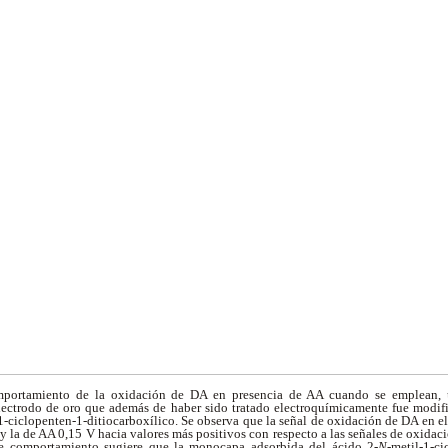
portamiento de la oxidación de DA en presencia de AA cuando se emplean, u
lectrodo de oro que además de haber sido tratado electroquímicamente fue modi
1-ciclopenten-1-ditiocarboxílico. Se observa que la señal de oxidación de DA en e
 y la de AA 0,15 V hacia valores más positivos con respecto a las señales de oxidac
ste comportamiento sugiere que la monocapa adsorbida del ácido 2-
N
-metil-1-ci