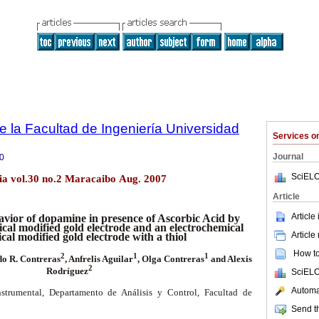
e la Facultad de Ingeniería Universidad
Services 
Journal
0
SciELO
lia vol.30 no.2 Maracaibo Aug. 2007
Article
Article
avior of dopamine in presence of Ascorbic Acid by
cal modified gold electrode and an electrochemical
Article
cal modified gold electrode with a thiol
How to 
2
1
1
do R. Contreras
, Anfrelis Aguilar
, Olga Contreras
and Alexis
2
Rodríguez
SciELO
Automat
nstrumental, Departamento de Análisis y Control, Facultad de
Send th