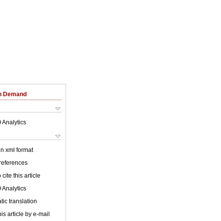
on Demand
 Analytics
 in xml format
 references
cite this article
 Analytics
ic translation
is article by e-mail