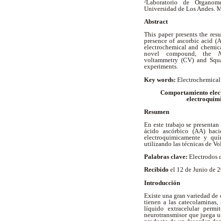
Laboratorio de Organome
2
Universidad de Los Andes. 
Abstract
This paper presents the res
presence of ascorbic acid (
electrochemical and chemica
novel compound, the
voltammetry (CV) and Squa
experiments.
Key words:
Electrochemical
Comportamiento elect
electroquím
Resumen
En este trabajo se presentan
ácido ascórbico (AA) hac
electroquimicamente y qu
utilizando las técnicas de 
Palabras clave:
Electrodos 
Recibido
el 12 de Junio de
Introducción
Existe una gran variedad de
tienen a las catecolaminas,
líquido extracelular perm
neurotransmisor que juega u