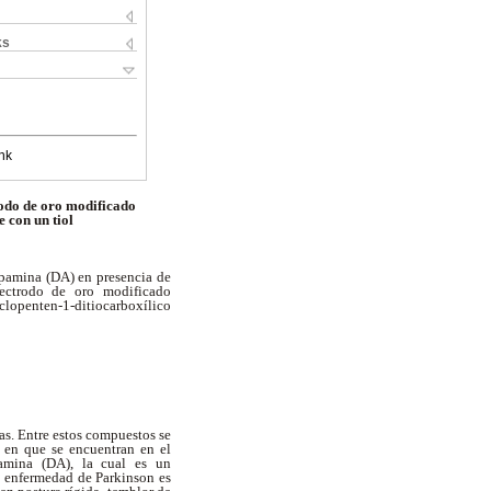
ks
nk
odo de oro modificado
 con un tiol
dopamina (DA) en presencia de
ectrodo de oro modificado
iclopenten-1-ditiocarboxílico
s. Entre estos compuestos se
n en que se encuentran en el
pamina (DA), la cual es un
a enfermedad de Parkinson es