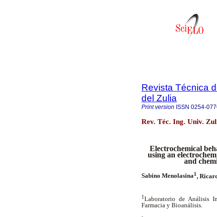
Revista Técnica d
del Zulia
Print version
ISSN
0254-077
Rev. Téc. Ing. Univ. Zu
Electrochemical beh
using an electrochemi
and chemi
1
Sabino Menolasina
, Ricar
1
Laboratorio de Análisis I
Farmacia y Bioanálisis.