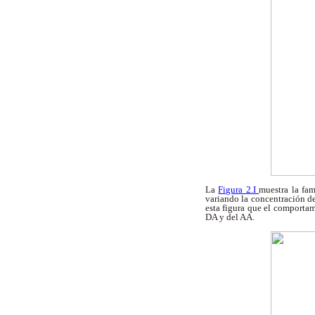
La
Figura 2.I
muestra la fa
variando la concentración d
esta figura que el comportam
DA y del AA.