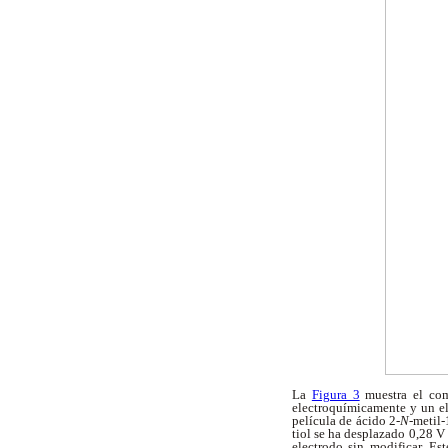
La
Figura 3
muestra el com
electroquímicamente y un e
película de ácido 2-
N
-metil-
tiol se ha desplazado 0,28 V
electrodo sin modificar. E