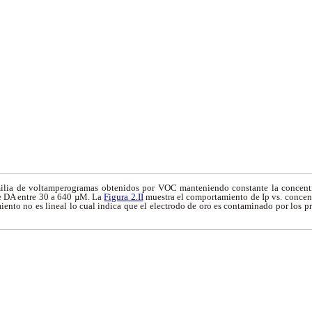
milia de voltamperogramas obtenidos por VOC manteniendo constante la conce
e DA entre 30 a 640 µM. La
Figura 2.II
muestra el comportamiento de Ip vs. concen
iento no es lineal lo cual indica que el electrodo de oro es contaminado por los p