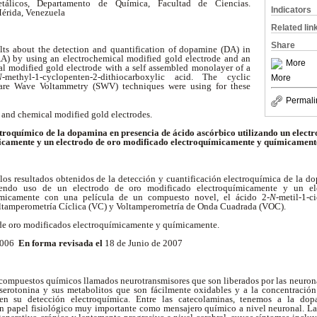
tálicos, Departamento de Química, Facultad de Ciencias.
Indicators
Mérida, Venezuela
Related lin
Share
ults about the detection and quantification of dopamine (DA) in
AA) by using an electrochemical modified gold electrode and an
More
l modified gold electrode with a self assembled monolayer of a
N
-methyl-1-cyclopenten-2-dithiocarboxylic acid. The cyclic
More
re Wave Voltammetry (SWV) techniques were using for these
Permali
 and chemical modified gold electrodes.
roquímico de la dopamina en presencia de ácido ascórbico utilizando un electr
icamente y un electrodo de oro modificado electroquímicamente y químicamente
 los resultados obtenidos de la detección y cuantificación electroquímica de la 
iendo uso de un electrodo de oro modificado electroquímicamente y un el
ímicamente con una película de un compuesto novel, el ácido 2-
N
-metil-1-c
Voltamperometría Cíclica (VC) y Voltamperometría de Onda Cuadrada (VOC).
de oro modificados electroquímicamente y químicamente.
 2006
En forma revisada el
18 de Junio de 2007
 compuestos químicos llamados neurotransmisores que son liberados por las neurona
 serotonina y sus metabolitos que son fácilmente oxidables y a la concentració
iten su detección electroquímica. Entre las catecolaminas, tenemos a la do
n papel fisiológico muy importante como mensajero químico a nivel neuronal. L