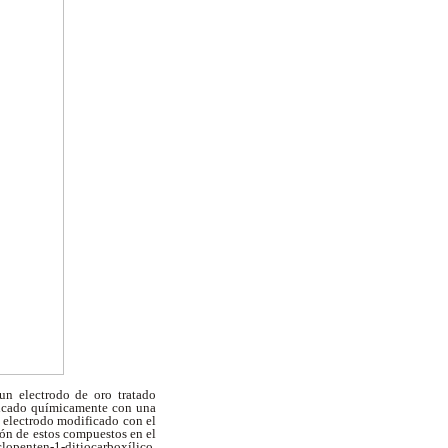
n electrodo de oro tratado
ficado químicamente con una
l electrodo modificado con el
ión de estos compuestos en el
clopenten-1-ditiocarboxílico,