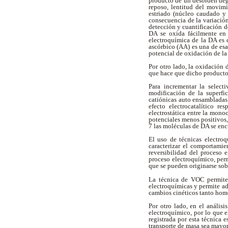
producto de un desorden dege
reposo, lentitud del movimi
estriado (núcleo caudado y
consecuencia de la variación
detección y cuantificación d
DA se oxida fácilmente en 
electroquímica de la DA es 
ascórbico (AA) es una de esa
potencial de oxidación de la
Por otro lado, la oxidación 
que hace que dicho producto
Para incrementar la selec
modificación de la superfi
catiónicas auto ensambladas 
efecto electrocatalítico r
electrostática entre la mon
potenciales menos positivos,
7 las moléculas de DA se en
El uso de técnicas electro
caracterizar el comportamie
reversibilidad del proceso 
proceso electroquímico, perm
que se pueden originarse sob
La técnica de VOC permite 
electroquímicas y permite ad
cambios cinéticos tanto homo
Por otro lado, en el análisi
electroquímico, por lo que 
registrada por esta técnica 
transporte de masa sea mayor