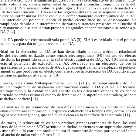
nerativo crónico y lentamente progresivo a nivel cerebral, cuyos síntomas incluy
ento voluntario; en esta enfermedad la principal anomalía bioquímica es la de
 putamen). Para avanzar sobre la patología y tratamiento de esta enfermedad y
 de la concentración de DA en ciertas regiones del cerebro se requiere el desarro
e este neurotransmisor. Es por eso que el comportamiento electroquímico de la DA rev
un intervalo de potencial donde el medio electrolítico no se descompone. S
complicada debido a la interferencia de varias sustancias presentes en el medio d
s sustancias que se encuentran presente en grandes concentraciones y se oxida a p
 DA [3, 4].
de la DA puede ser electrocatalizada por el AA [5]. El AA es oxidado por el produ
 se reduzca para dar origen nuevamente a DA.
tividad en la detección de DA se han desarrollado muchos métodos relacionad
cie del electrodo utilizado como sensor electroquímico [6-9]. El uso de elec
de tioles ha permitido separar la señal electroquímica de DA y AA [10]. Estas mo
especto al potencial de oxidación del AA observado en un electrodo de oro si
ocapa catiónica y las moléculas de AA cargadas negativamente desplazan el potenci
 mientras que producen un efecto contrario sobre la oxidación de DA, debido a que
cuentran cargadas positivamente [10].
químicas, tales como Voltamperometría Cíclica (VC) y Voltamperometría de O
nto electroquímico de sustancias electroactivas como la DA y el AA. La técnica
electroquímico y la estabilidad del analito en los diferentes estados de oxidaci
itiendo además evaluar el estado de limpieza de la superficie electródica, así co
re dicha superficie [11].
el análisis de un sinnúmero de muestras de una manera más rápida con respec
emás determinar cambios en la respuesta voltamétrica a tiempos muy cortos, los c
géneos o heterogéneos, que se llevan a cabo en la superficie del electrodo [11].
s de trazas, la reducción de oxígeno produce grandes corrientes de base, las cua
el uso de la técnica de VOC permite que dichas corrientes sean suprimidas comple
es insensible a la corriente producida por el transporte de masa por convección s
 al ancho de pulso voltamétrico [11].