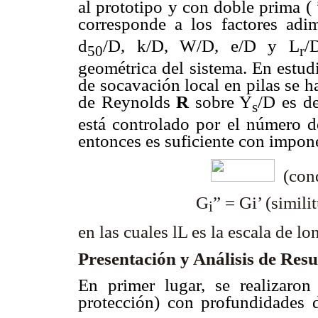
al prototipo y con doble prima ( 
corresponde a los factores adi
d
/D, k/D, W/D, e/D y L
/
50
r
geométrica del sistema. En estud
de socavación local en pilas se 
de Reynolds
R
sobre Y
/D es de
s
está controlado por el número 
entonces es suficiente con impon
(cond
G
” =
G
i’ (sim
i
en las cuales
l
L es la escala de lo
P
resentación y Análisis de Res
En primer lugar, se realizaron
protección) con profundidades 