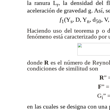
la ranura L
, la densidad del f
r
aceleración de gravedad g. Así, s
f
(Y
, D, Y
, d
, V
1
s
n
50
Haciendo uso del teorema
p
o 
fenómeno está caracterizado por u
donde
R
es el número de Reyno
condiciones de similitud son
R
” 
F
” 
G
” 
i
e
n las cuales se designa con una 