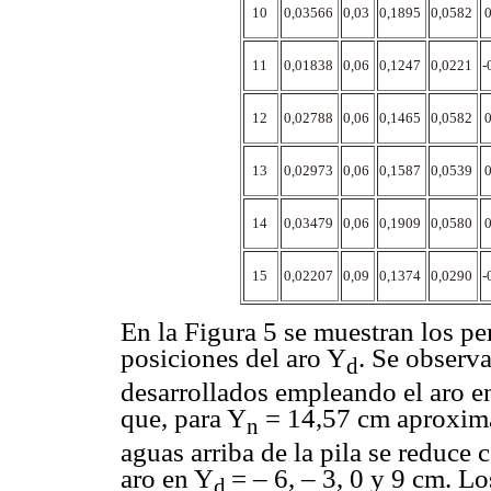
10
0,03566
0,03
0,1895
0,0582
11
0,01838
0,06
0,1247
0,0221
-
12
0,02788
0,06
0,1465
0,0582
13
0,02973
0,06
0,1587
0,0539
14
0,03479
0,06
0,1909
0,0580
15
0,02207
0,09
0,1374
0,0290
-
En la Figura 5 se muestran los pe
posiciones del aro Y
. Se observ
d
desarrollados empleando el aro e
que, para Y
= 14,57 cm aproxima
n
aguas arriba de la pila se reduce
aro en Y
= – 6, – 3, 0 y 9 cm. L
d