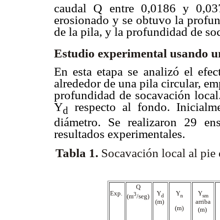
caudal Q entre 0,0186 y 0,0
erosionado y se obtuvo la profun
de la pila, y la profundidad de s
Estudio experimental usando 
En esta etapa se analizó el efe
alrededor de una pila circular, e
profundidad de socavación local.
Y
respecto al fondo. Inicial
d
diámetro. Se realizaron 29 e
resultados experimentales.
Tabla 1
.
Socavación local al pie 
Q
Exp.
Y
Y
Y
3
d
n
sm
(m
/seg)
(m)
arriba
(m)
(m)