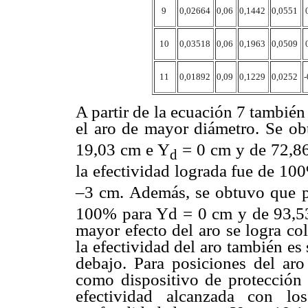
9
0,02664
0,06
0,1442
0,0551
10
0,03518
0,06
0,1963
0,0509
11
0,01892
0,09
0,1229
0,0252
A partir de la ecuación 7 también
el aro de mayor diámetro. Se o
19,03 cm e Y
= 0 cm y de 72,8
d
la efectividad lograda fue de 10
–3 cm. Además, se obtuvo que 
100% para Yd = 0 cm y de 93,53
mayor efecto del aro se logra co
la efectividad del aro también es
debajo. Para posiciones del aro
como dispositivo de protección 
efectividad alcanzada con lo