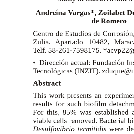
Andreína Vargas*, Zoilabet D
de Romero
Centro de Estudios de Corrosión
Zulia. Apartado 10482, Maraca
Telf. 58-261-7598175. *acvp22
• Dirección actual: Fundación In
Tecnológicas (INZIT). zduque@i
Abstract
This work presents an experiment
results for such biofilm detach
For this, 85% was established 
viable cells removed. Bacterial b
Desulfovibrio termitidis
were dev