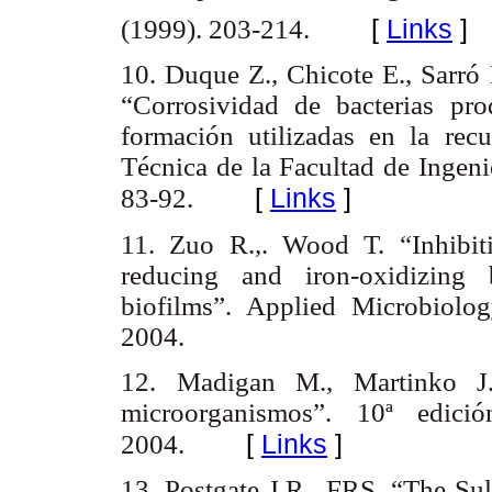
(1999). 203-214.
[
Links
]
10. Duque Z., Chicote E., Sarró
“Corrosividad de bacterias pr
formación utilizadas en la rec
Técnica de la Facultad de Ingeni
[
Links
]
83-92.
11. Zuo R.,. Wood T. “Inhibit
reducing and iron-oxidizing 
biofilms”. Applied Microbiolo
2004.
12. Madigan M., Martinko J.
microorganismos”. 10ª edici
[
Links
]
2004.
13. Postgate J.R., FRS. “The Sul