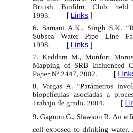
British Biofilm Club hel
[
Links
]
1993.
6. Samant A.K., Singh S.K. “R
Subsea Water Pipe Line Fai
[
Links
]
1998.
7. Keddam M., Monfort Moros 
Mapping of SRB Influenced Co
[
Link
Paper Nº 2447, 2002.
8. Vargas A. “Parámetros invo
biopelículas asociadas a proce
[
Li
Trabajo de grado. 2004.
9. Gagnon G., Slawson R. An effi
cell exposed to drinking water.