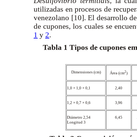
Desulfovibrio termitidis,
la cual
utilizadas en procesos de recupe
venezolano [10]. El desarrollo de
de cupones, los cuales se encuen
1
y
2
.
Tabla 1
Tipos de cupones emp
Dimensiones (cm)
2
Área (cm
)
1,0 × 1,0 × 0,1
2,40
1,2 × 0,7 × 0,6
3,96
Diámetro 2,54
6,45
Longitud 3