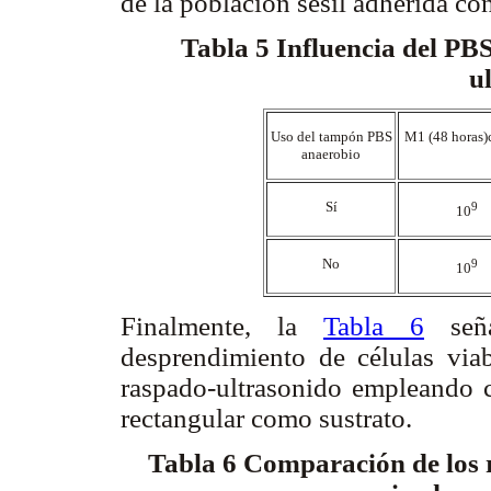
de la población sésil adherida co
Tabla 5
Influencia del PBS
u
Uso del tampón PBS
M1 (48 horas)
anaerobio
Sí
9
10
No
9
10
Finalmente, la
Tabla 6
seña
desprendimiento de células via
raspado-ultrasonido empleando
rectangular como sustrato.
Tabla 6
Comparación de los re