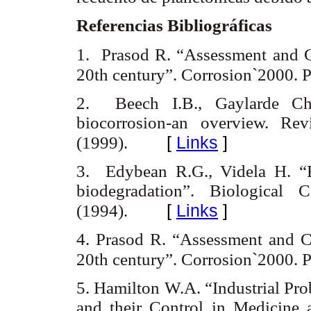
Referencias Bibliográficas
1. Prasod R. “Assessment and Co
20th century”. Corrosion`2000. 
2. Beech I.B., Gaylarde Ch
biocorrosion-an overview. Re
[
Links
]
(1999).
3. Edybean R.G., Videla H. “R
biodegradation”. Biological 
[
Links
]
(1994).
4. Prasod R. “Assessment and Co
20th century”. Corrosion`2000. 
5. Hamilton W.A. “Industrial Pro
and their Control in Medicine 