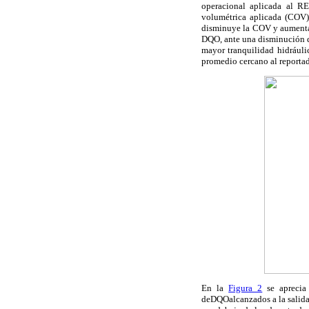
operacional aplicada al R
volumétrica aplicada (COV)
disminuye la COV y aumenta 
DQO, ante una disminución de
mayor tranquilidad hidráuli
promedio cercano al reportad
En la
Figura 2
se aprecia
deDQOalcanzados a la salida