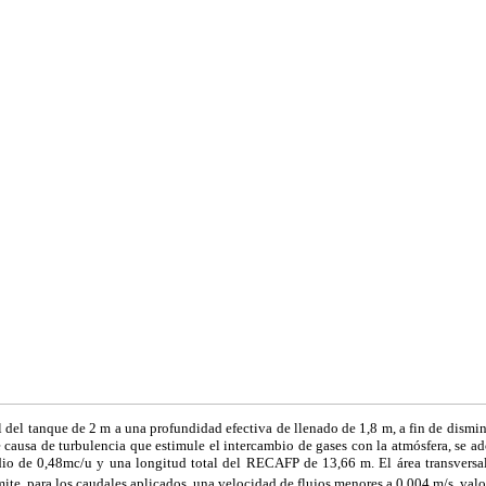
l del tanque de 2 m a una profundidad efectiva de llenado de 1,8 m, a fin de disminu
e causa de turbulencia que estimule el intercambio de gases con la atmósfera, se ad
o de 0,48mc/u y una longitud total del RECAFP de 13,66 m. El área transversal 
ite, para los caudales aplicados, una velocidad de flujos menores a 0,004 m/s, val