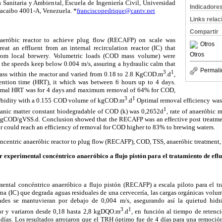
 Sanitaria y Ambiental, Escuela de Ingeniería Civil, Universidad
Indicadore
racaibo 4001-A, Venezuela. *
franciscopedrique@cantv.net
Links rela
Compartir
naeróbic reactor to achieve plug flow (RECAFP) on scale was
Otros
reat an effluent from an internal recirculation reactor (IC) that
Otros
from local brewery. Volumetric loads (COD mass volume) were
 the speeds keep below 0.004 m/s, assuring a hydraulic calm that
Permali
3
1
mass within the reactor and varied from 0.18 to 2.8 KgCOD.m
.d
,
tention time (HRT), it which was between 6 hours up to 4 days.
timal HRT was for 4 days and maximum removal of 64% for COD,
3
1
rbidity with a 0.155 COD volume of kgCOD.m
.d
Optimal removal efficiency wa
1
anic matter constant biodegradable of COD (k) was 0,2652d
, rate of anaeróbic
 gCOD/gVSS.d. Conclusion showed that the RECAFP was an effective post treatmen
r could reach an efficiency of removal for COD higher to 83% to brewing waters.
centric anaeróbic reactor to plug flow (RECAFP), COD, TSS, anaeróbic treatment, 
r experimental concéntrico anaeróbico a flujo pistón para el tratamiento de eflu
mental concéntrico anaeróbico a flujo pistón (RECAFP) a escala piloto para el tr
erna (IC) que degrada aguas residuales de una cervecería, las cargas orgánicas volu
des se mantuvieran por debajo de 0,004 m/s, asegurando así la quietud hidr
3
1
tor y variaron desde 0,18 hasta 2,8 kgDQO.m
.d
, en función al tiempo de retenc
4 días. Los resultados arrojaron que el TRH óptimo fue de 4 días para una remo