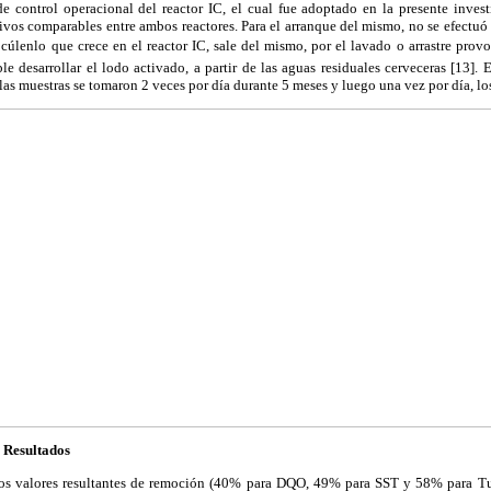
 control operacional del reactor IC, el cual fue adoptado en la presente invest
ivos comparables entre ambos reactores. Para el arranque del mismo, no se efectu
cúlenlo que crece en el reactor IC, sale del mismo, por el lavado o arrastre pro
ble desarrollar el lodo activado, a partir de las aguas residuales cerveceras [13].
s muestras se tomaron 2 veces por día durante 5 meses y luego una vez por día, lo
e Resultados
los valores resultantes de remoción (40% para DQO, 49% para SST y 58% para Tu