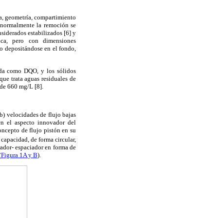
ca, geometría, compartimiento
, normalmente la remoción se
siderados estabilizados [6] y
ica, pero con dimensiones
o depositándose en el fondo,
ida como DQO, y los sólidos
que trata aguas residuales de
de 660 mg/L [8].
) velocidades de flujo bajas
en el aspecto innovador del
oncepto de flujo pistón en su
capacidad, de forma circular,
rador- espaciador en forma de
(
Figura 1A y B
).