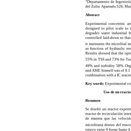
3
Departamento de Ingeniería
del Zulia. Apartado 526, Ma
Abstract
Experimental concentric a
designed to pilot scale to t
degrades water industrial 
controlled laid-down so that
it maintains the microbial 
as function of hydraulic re
Results showed that the op
55% in TSS and 73% for Tu
49% and turbidity 58%. Org
and AME himself was of 0.1
combination with a IC reacto
Key words:
Experimental con
Uso de un reacto
Resumen
Se diseñó un reactor experi
reactor de recirculación int
de manera que las velocida
microbiana dentro del reac
estuvo entre 6 horas hasta 