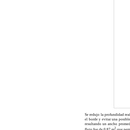
Se redujo la profundidad rea
el borde y evitar una posibl
resultando un ancho promedi
2
flujo fue de 0,87 m
que perm