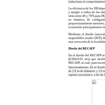
inducieran el comportamiento
La eficiencia de los DD depe
y arreglo u orden de las cá
sitúa entre 40 y 70% para DQ
en términos de configura
proporcionalmente menores, 
ocurriendo principalmente re
Mediante el diseño innovad
suspendidos totales (SST), d
una cervecería de la locali
Diseño del RECAFP
En el diseño del RECAFP se 
(0.004-0.01 m/s) que facil
RECAFP, al cual, para increm
funcionamiento. En el diseñ
de 2,9 m de diámetro y 2,0 m
espiral concéntrico, a fin de