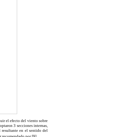
ir el efecto del viento sobre
optaron 3 secciones internas,
resultante en el sentido del
or recomendado por [9].