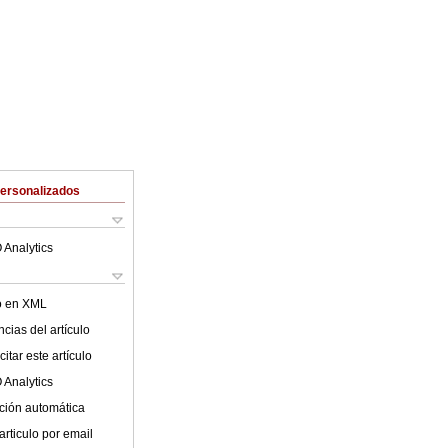
Personalizados
 Analytics
lo en XML
cias del artículo
itar este artículo
 Analytics
ción automática
articulo por email