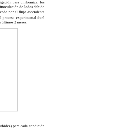
igación para uniformizar los
ó inoculación de lodos debido
vocado por el flujo ascendente
 El proceso experimental duró
s últimos 2 meses.
rbidez) para cada condición