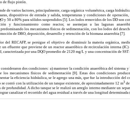
 de flujo pistón.
nde de varios factores, principalmente, carga orgánica volumétrica, carga hidráuli
maras, dispositivos de entrada y salida, temperaturas y condiciones de operación
O y 50 a 80% para sólidos suspendidos [5]. Los lodos removidos de los DD son con
ción y funcionamiento como reactor, se asemejan a las lagunas anaerób
predominando los mecanismos físicos de sedimentación, con los lodos del desech
moción de DBO, deposición, desarrollo y retención de la biomasa anaerobia [7].
or del RECAFP, se persigue el objetivo de disminuir la materia orgánica, med
e un efluente que proviene de un reactor anaeróbico de recirculación interna (IC) 
dad, caracterizada por una DQO promedio de 2120 mg/L y una concentración de SST 
consideraron dos condiciones: a) mantener la condición anaeróbica del sistema y b
ite los mecanismos físicos de sedimentación [9]. Estas dos condiciones produc
entar la eficiencia hidráulica, se le agrego una más, que fue la introducción del c
3
o se contó con la utilización de un tanque existente, de aproximadamente 12 m
de 
 de profundidad. A dicho tanque se le realizó un arreglo interno mediante un sepa
 lograr canalizar el recorrido del agua residual a través de una longitud determinada 