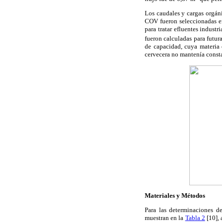
Los caudales y cargas orgáni
COV fueron seleccionadas en 
para tratar efluentes industr
fueron calculadas para futura
de capacidad, cuya materia
cervecera no mantenía constan
Materiales y Métodos
Para las determinaciones d
muestran en la
Tabla 2
[10], 