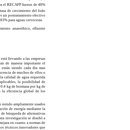
ara el RECAFP fueron de 40%
a tasa de crecimiento del lodo
 un postratamiento efectivo
 83% para aguas cerveceras.
iento anaeróbico, efluente
está llevando a las empresas
zcan de manera importante el
, están siendo cada día mas
lescencia de muchos de ellos o
 la calidad de agua requerida
aplicables, la posibilidad de
 a 0.4 kg de biomasa por kg de
la eficiencia global de los
án siendo ampliamente usados
ación de energía mediante la
o de búsqueda de alternativas
sta investigación se diseñó a
mejara en cuanto a normas de
rios técnicos innovadores que