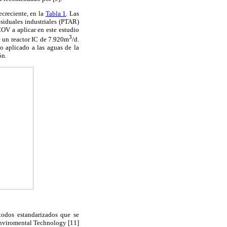
ecreciente, en la
Tabla 1
. Las
esiduales industriales (PTAR)
 COV a aplicar en este estudio
3
de un reactor IC de 7.920m
/d.
 aplicado a las aguas de la
ón.
todos estandarizados que se
Enviromental Technology [11]