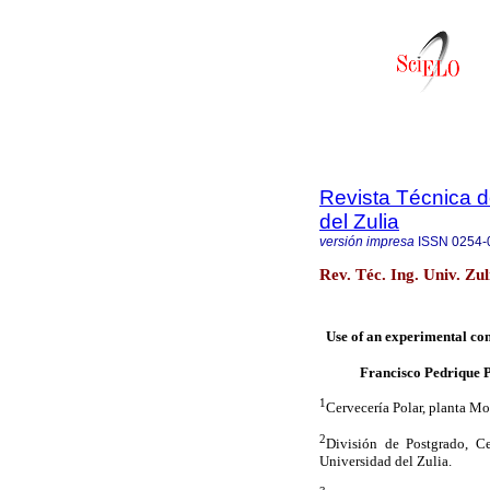
Revista Técnica d
del Zulia
versión impresa
ISSN
0254-
Rev. Téc. Ing. Univ. Zu
Use of an experimental con
Francisco Pedrique P
1
Cervecería Polar, planta Mo
2
División de Postgrado, Ce
Universidad del Zulia.