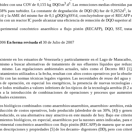
3
1
bidez con una COV de 0,155 kg DQO.m
.d
. Las remociones medias obtenidas p
1
8% para turbidez. La constante de degradación de DQO (K) fue de 0,2652d
, l
m/d y la AME del mismo fue de 0,1 gDQO/gSSV.d, concluyéndose que el RECAFP es
n con un reactor IC puede alcanzar una eficiencia de remoción de DQO superior al
perimental concéntrico anaeróbico a flujo pistón (RECAFP), DQO, SST, tratam
2006
En forma revisada el
30 de Julio de 2007
istente en los estuarios de Venezuela y particularmente en el Lago de Maracaibo, 
mismo a buscar alternativas de tratamiento de sus efluentes líquidos que redu
l mismo. Las regulaciones ambientales actuales, tales como el Decreto 883 [1]
ratamientos utilizados a la fecha, resultan con altos costos operativos por la obso
lir con las normas técnicas legales vigentes. Las necesidades de reuso del agua y
s de operación, en especial los energéticos, la presencia de nuevas tecnologías 
 lodos residuales a valores inferiores de los típicos de la tecnología aerobia (0.2
 a la introducción de combinaciones de operaciones y procesos que aumenten 
duales existentes.
entos biológicos combinados como anaerobios-anaerobios, anaerobios- aerobios, est
reducción de costos operativos, lodo producido (alrededor de un 30%, [4]) y gener
roducido, es una alternativa muy atractiva en este mundo de hoy. Bajo ese criteri
mientos biológicos, en especial, anaeróbicos por la razones antes indicadas, para e
xperimental concéntrico anaeróbico con flujo pistón (RECAFP) de manera que se ase
s descripciones y propiedades [5] de los decanto- digestores (DD), pero con crite