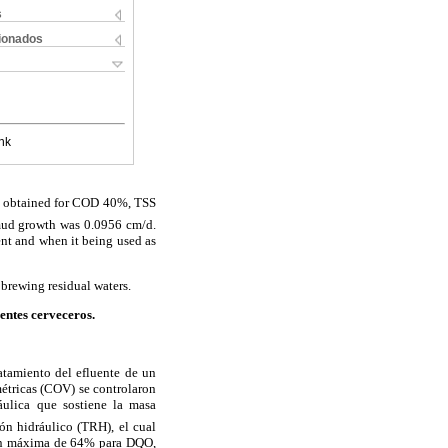
s
cionados
nk
s obtained for COD 40%, TSS
 mud growth was 0.0956 cm/d.
t and when it being used as
brewing residual waters.
entes cerveceros.
atamiento del efluente de un
métricas (COV) se controlaron
áulica que sostiene la masa
ión hidráulico (TRH), el cual
ción máxima de 64% para DQO,