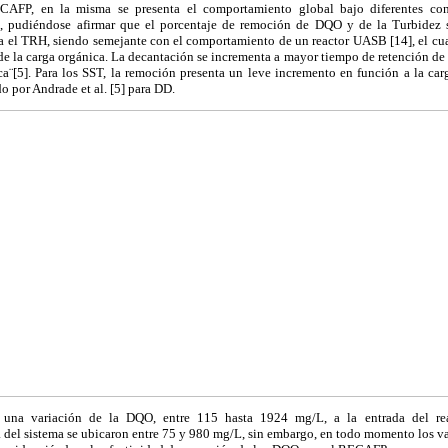
ECAFP, en la misma se presenta el comportamiento global bajo diferentes con
, pudiéndose afirmar que el porcentaje de remoción de DQO y de la Turbidez
el TRH, siendo semejante con el comportamiento de un reactor UASB [14], el cu
 la carga orgánica. La decantación se incrementa a mayor tiempo de retención de l
ca¨[5]. Para los SST, la remoción presenta un leve incremento en función a la car
o por Andrade et al. [5] para DD.
 una variación de la DQO, entre 115 hasta 1924 mg/L, a la entrada del re
 del sistema se ubicaron entre 75 y 980 mg/L, sin embargo, en todo momento los va