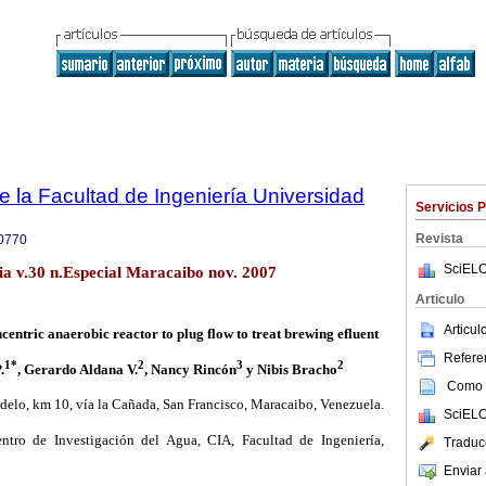
e la Facultad de Ingeniería Universidad
Servicios 
Revista
0770
SciELO
lia v.30 n.Especial Maracaibo nov. 2007
Articulo
Articu
centric anaerobic reactor to plug flow to treat brewing efluent
Referen
1*
2
3
2
.
, Gerardo Aldana V.
, Nancy Rincón
y Nibis Bracho
Como c
delo, km 10, vía la Cañada, San Francisco, Maracaibo, Venezuela.
SciELO
ntro de Investigación del Agua, CIA, Facultad de Ingeniería,
Traduc
Enviar 