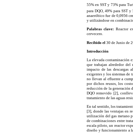
55% en SST y 73% para Tur
para DQO, 49% para SST y 5
anaeróbico fue de 0,0956 c
y utilizándose en combinació
Palabras clave:
Reactor ex
cervecero.
Recibido el
30 de Junio de 
Introducción
La elevada contaminación ex
que trabajan alrededor del 
impacto de las descargas a
exigentes y los sistemas de t
no llevan al efluente a cump
por dichos reusos, los costo
reducción de la generación de
DQO removido [2], conlleva
tratamiento de las aguas resi
En tal sentido, los tratami
[3], donde las ventajas en 
utilización del gas metano p
de combinaciones entre trata
escala piloto, un reactor e
diseño y funcionamiento a la