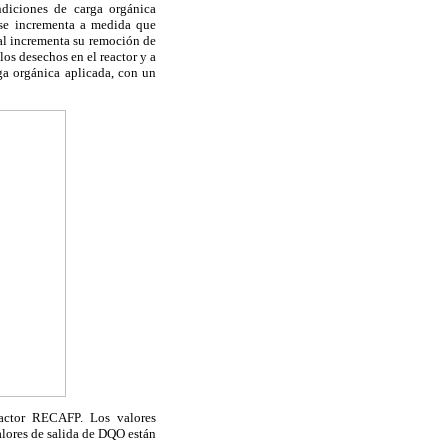
diciones de carga orgánica
 se incrementa a medida que
al incrementa su remoción de
os desechos en el reactor y a
ga orgánica aplicada, con un
actor RECAFP. Los valores
lores de salida de DQO están