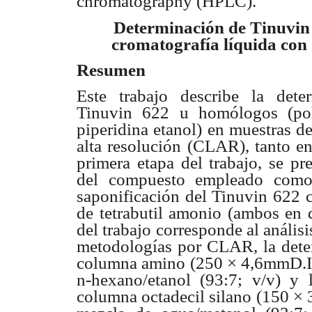
chromatography (HPLC).
Determinación de Tinuvin 
cromatografía líquida con 
Resumen
Este trabajo describe la deter
Tinuvin 622 u homólogos (polím
piperidina etanol) en muestras de
alta resolución (CLAR), tanto en
primera etapa del trabajo, se p
del compuesto empleado como 
saponificación del Tinuvin 622 
de tetrabutil amonio (ambos en 
del trabajo corresponde al análisi
metodologías por CLAR, la dete
columna amino (250 × 4,6mmD.I.
n-hexano/etanol (93:7; v/v) y 
columna octadecil silano (150 × 