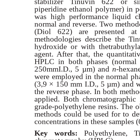
stabilizer Tinuvin 622 or simi
piperidine ethanol polymer) in 
was high performance liquid 
normal and reverse. Two methodo
(Diol 622) are presented at
methodologies describe the Tin
hydroxide or with thetrabuthy
agent. After that, the quantitat
HPLC in both phases (normal 
250mmI.D., 5 µm) and
n
-
hexane
were employed in the normal pha
(3,9 × 150 mm I.D., 5 µm) and w
the reverse phase. In both metho
applied. Both chromatographic
grade-polyethylene resins. The o
methods could be used for to det
concentrations in these samples 
Key words:
Polyethylene, 