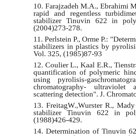
10. Farajzadeh M.A., Ebrahimi M.
rapid and regentless turbidime
stabilizer Tinuvin 622 in pol
(2004)273-278.
11. Perlstein P., Orme P.: "Deter
stabilizers in plastics by pyrol
Vol. 325, (1985)87-93
12. Coulier L., Kaal E.R., Tienst
quantification of polymeric hind
using pyrolisis-gaschromatog
chromatography- ultraviolet a
scattering detection". J. Chroma
13. FreitagW.,Wurster R., Mady 
stabilizer Tinuvin 622 in pol
(1988)426-429.
14. Determination of Tinuvin 62