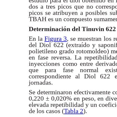
estudio para el diol obtenido en
dos a tres picos que no corresp
picos se atribuyen a posibles su
TBAH es un compuesto sumamente
Determinación del Tinuvin 622 
En la
Figura 3
, se muestran los 
del Diol 622 (extraído y sapon
polietileno grado rotomoldeo) 
en fase reversa. La repetibilida
inyecciones como entre derivado
que para fase normal exist
correspondiente al Diol 622 e
jornadas.
Se determinaron efectivamente co
0,220 ± 0,020% en peso, en diver
elevada repetibilidad y un coefic
de los casos (
Tabla 2
).