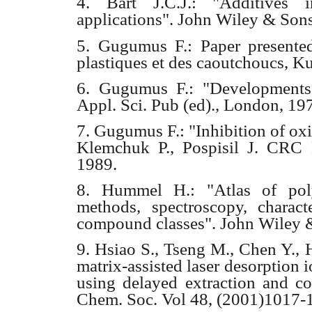
4. Bart J.C.J.: "Additives i
applications". John Wiley & Sons
5. Gugumus F.: Paper presente
plastiques et des caoutchoucs, Kun
6. Gugumus F.: "Developments i
Appl. Sci. Pub (ed)., London, 19
7. Gugumus F.: "Inhibition of oxi
Klemchuk P., Pospisil J. CRC 
1989.
8. Hummel H.: "Atlas of poly
methods, spectroscopy, characte
compound classes". John Wiley &
9. Hsiao S., Tseng M., Chen Y., 
matrix-assisted laser desorption 
using delayed extraction and col
Chem. Soc. Vol 48, (2001)1017-