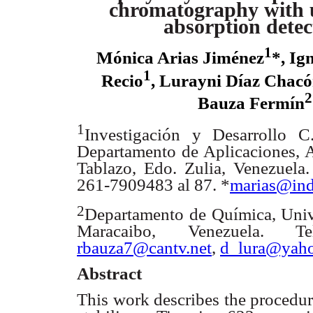
chromatography with u
absorption detec
1
Mónica Arias Jiménez
*, Ig
1
Recio
, Lurayni Díaz Chac
2
Bauza Fermín
1
Investigación y Desarrollo 
Departamento de Aplicaciones, 
Tablazo, Edo. Zulia, Venezuela.
261-7909483 al 87. *
marias@ind
2
Departamento de Química, Univ
Maracaibo, Venezuela. T
rbauza7@cantv.net
,
d_lura@yaho
Abstract
This work describes the procedure