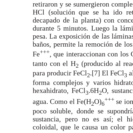
retiraron y se sumergieron comple
HCl (solución que se ha ido re
decapado de la planta) con conc
durante 5 minutos. Luego la lámi
pesa. La exposición de las lámina
baños, permite la remoción de los
+++
Fe
, que interaccionan con los 
tanto con el H
(producido al rea
2
para producir FeCl
.[7] El FeCl
al
2
3
forma complejos y varios hidrato
hexahidrato, FeCl
.6H
O, sustanc
3
2
+++
agua. Como el Fe(H
O)
se ion
2
6
poco soluble, donde se supondrí
sustancia, pero no es así; el h
coloidal, que le causa un color 