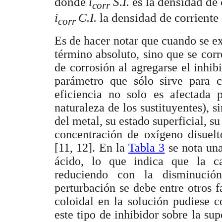
donde
i
S.I.
es la densidad de 
corr
i
C.I.
la densidad de corriente
corr
Es de hacer notar que cuando se ex
término absoluto, sino que se cor
de corrosión al agregarse el inhibi
parámetro que sólo sirve para c
eficiencia no solo es afectada p
naturaleza de los sustituyentes), s
del metal, su estado superficial, s
concentración de oxígeno disuelto
[11, 12]. En la
Tabla 3
se nota un
ácido, lo que indica que la ca
reduciendo con la disminució
perturbación se debe entre otros f
coloidal en la solución pudiese 
este tipo de inhibidor sobre la sup