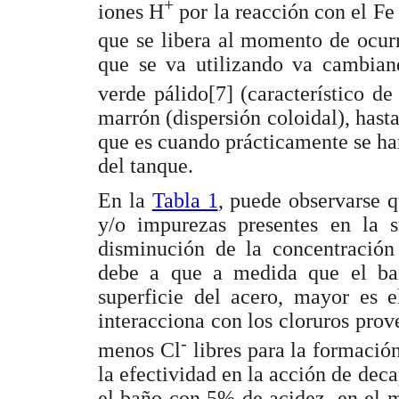
+
iones H
por la reacción con el Fe
que se libera al momento de ocur
que se va utilizando va cambiand
verde pálido[7] (característico de
marrón (dispersión coloidal), hast
que es cuando prácticamente se ha
del tanque.
En la
Tabla 1
, puede observarse 
y/o impurezas presentes en la s
disminución de la concentración
debe a que a medida que el bañ
superficie del acero, mayor es e
interacciona con los cloruros pr
-
menos Cl
libres para la formación
la efectividad en la acción de dec
el baño con 5% de acidez, en el m