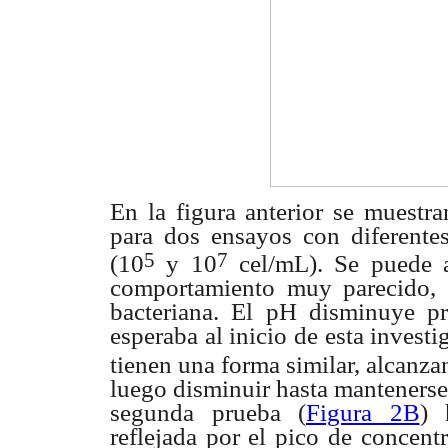
En la figura anterior se muestr
para dos ensayos
con diferente
5
7
(10
y 10
cel/mL). Se puede 
comportamiento
muy parecido, 
bacteriana. El pH disminuye 
esperaba al inicio
de esta investi
tienen una forma similar, alcanz
luego disminuir
hasta mantenerse
segunda prueba (
Figura 2B
)
reflejada
por el pico de concent