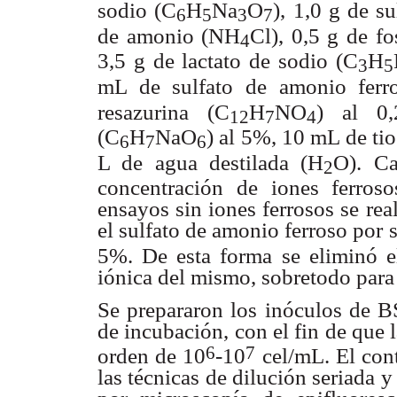
sodio (C
H
Na
O
),
1,0 g de su
6
5
3
7
de amonio (NH
Cl), 0,5 g de f
4
3,5 g de lactato de sodio
(C
H
3
5
mL
de sulfato de amonio fer
resazurina (C
H
NO
) al 0
12
7
4
(C
H
NaO
) al 5%,
10 mL de tio
6
7
6
L de agua destilada (H
O). C
2
concentración de iones
ferro
ensayos sin iones ferrosos se re
el sulfato de amonio
ferroso por 
5%. De esta forma se eliminó e
iónica del mismo,
sobretodo para
Se prepararon los inóculos de 
de incubación, con
el fin de que
6
7
orden de 10
-10
cel/mL. El con
las técnicas de
dilución seriada y