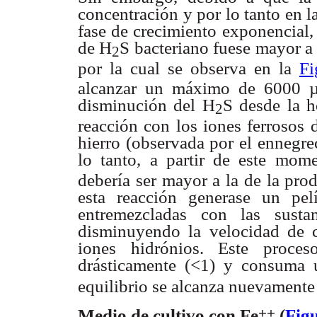
concentración
y por lo tanto en 
fase de crecimiento exponencial
de H
S bacteriano fuese mayor a
2
por la cual se observa
en la
Fi
alcanzar un máximo de 6000 
disminución del H
S desde
la h
2
reacción con los iones ferrosos 
hierro (observada por el
ennegre
lo tanto, a partir de este mom
debería ser mayor a la de la pr
esta
reacción generase un pel
entremezcladas con las sust
disminuyendo
la velocidad de
iones hidrónios. Este proce
drásticamente (<1) y
consuma 
equilibrio se alcanza nuevamente
++
Medio de cultivo con Fe
(
Fig