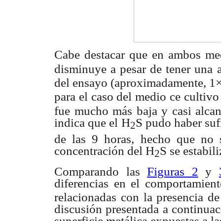
Cabe destacar que en ambos med
disminuye a pesar
de tener una 
del ensayo (aproximadamente, 1
para el
caso del medio ce cultivo
fue mucho más baja y casi alca
indica
que el H
S pudo haber suf
2
de las 9 horas, hecho que
no 
concentración
del H
S se estabil
2
Comparando las
Figuras 2
y
diferencias en el comportamien
relacionadas con la presencia d
discusión presentada a
continuac
superficie metálica expuestas a 