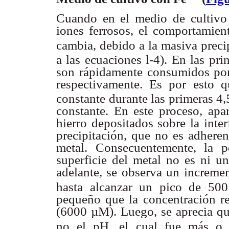
Cuando en el medio de cultivo
iones ferrosos, el comportamie
cambia, debido a la masiva preci
a las ecuaciones l-4).
En las pri
son rápidamente consumidos po
respectivamente.
Es por esto q
constante durante las primeras 4,
constante. En
este proceso, ap
hierro depositados sobre la inte
precipitación,
que no es adherent
metal. Consecuentemente, la p
superficie del metal
no es ni un
adelante, se observa un increme
hasta alcanzar un
pico de 500
pequeño que la concentración r
(6000 µM). Luego, se
aprecia q
no el pH, el cual fue más o