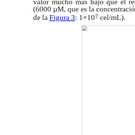
valor mucho
más bajo que el re
(6000 µM, que es la concentraci
7
de la
Figura 3
:
1×10
cel/mL).