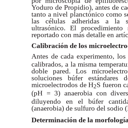
por microscopía de epifluores
Yoduro de Propidio),
antes de ca
tanto a nivel planctónico como s
las células
adheridas a la 
ultrasónico. El procedimient
reportado con más
detalle en artí
Calibración de los microelectr
Antes de cada experimento, los
calibrados, a la misma
temperatu
doble pared. Los microelect
soluciones búfer
estándares
microelectrodos
de H
S fueron c
2
(pH = 3) anaerobia con
diver
diluyendo
en el búfer canti
(anaerobia) de sulfuro del sodio
Determinación de la morfologí