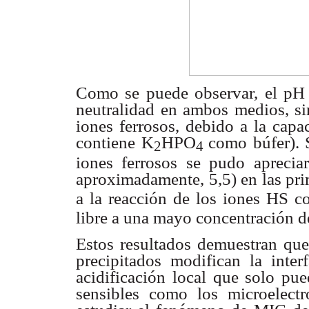
Como se puede observar, el p
neutralidad en ambos
medios, si
iones ferrosos, debido a la cap
contiene K
HPO
como búfer). 
2
4
iones ferrosos se pudo aprecia
aproximadamente,
5,5) en las pr
a la reacción de los iones HS
co
libre a una mayo
concentración d
Estos resultados demuestran que
precipitados
modifican la inte
acidificación local que solo pu
sensibles como
los microelect