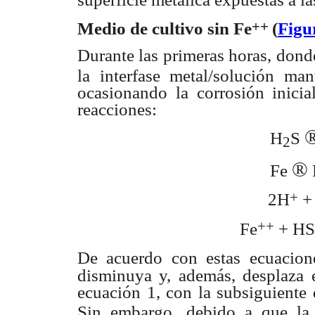
++
Medio de cultivo sin Fe
(
Figu
Durante las primeras horas, don
la interfase metal/
solución man
ocasionando la corrosión inicia
reacciones:
H
S
2
®
Fe
+
2H
+
++
Fe
+ HS
De acuerdo con estas ecuacio
disminuya y, además,
desplaza 
ecuación 1, con la subsiguiente
Sin embargo, debido a
que la