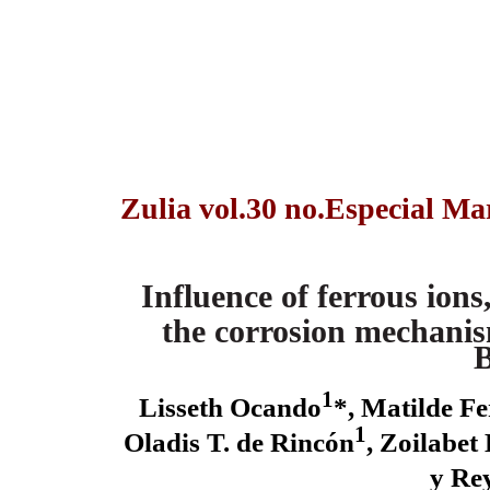
Zulia vol.30 no.Especial Ma
Influence of ferrous ion
the corrosion mechanis
B
1
Lisseth Ocando
*, Matilde F
1
Oladis T. de Rincón
, Zoilabet
y Re