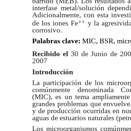
barrido
(MEB). Los resultados a
interfase metal/solución depen
Adicionalmente, con esta investi
++
de los iones Fe
y la agresivida
corrosivo.
Palabras clave:
MIC, BSR, micro
Recibido el
30 de Junio de 20
2007
Introducción
La participación de los micro
comúnmente denominada
Co
(MIC), es un tema ampliamente
grandes problemas que envuelve
y de producción ocurridas en nu
aguas de estuarios
naturales (petro
Los microorganismos comúnmen