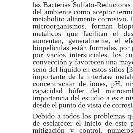
las Bacterias Sulfato-Reductoras 
del ambiente como aceptor term
metabolito altamente
corrosivo. 
microorganismos, forman biop
metálicos
que facilitan el de
aumentan, generalmente, el e
biopelículas están formadas
por 
por vacíos intersticiales, los c
convección y favorecen
una mayo
seno del líquido en estos sitios [3
importante de
la interfase met
concentración de iones, pH, n
capacidad búfer del
microam
importancia
del estudio a este n
desde el punto de vista de
corrosi
Debido a todos los problemas 
de esclarecer el
inicio de este 
mitigación y control, numero