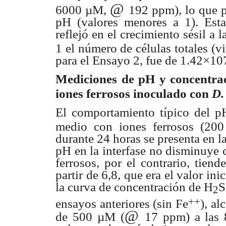
@
6000 µM,
192 ppm), lo que
pH
(valores menores a 1). Est
reflejó en el crecimiento sésil a
l
1 el
número de células totales (v
para el Ensayo 2, fue de
1.42×107
Mediciones de pH y concentr
iones ferrosos inoculado
con
D.
El comportamiento típico del p
medio con iones ferrosos
(200
durante 24 horas se presenta en l
pH en la interfase no
disminuye c
ferrosos, por el contrario, tien
partir de 6,8, que era
el valor ini
la curva de concentración de H
S
2
++
ensayos anteriores
(sin Fe
), a
@
de 500 µM (
17 ppm) a las 