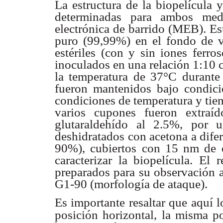
La estructura de la biopelícula 
determinadas para
ambos medi
electrónica de barrido (MEB). Es
puro (99,99%) en el fondo
de v
estériles
(con y sin iones ferro
inoculados en una relación
1:10 
la
temperatura de 37°C durant
fueron mantenidos bajo
condici
condiciones de temperatura y ti
varios cupones fueron
extraí
glutaraldehído al 2.5%, por
deshidratados con acetona a
dife
90%), cubiertos con 15 nm de o
caracterizar la biopelícula.
El r
preparados
para su observación 
G1-90 (morfología de
ataque).
Es importante resaltar que aquí 
posición horizontal,
la misma po