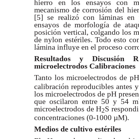
hierro en los ensayos con mi
mecanismo de corrosión
del hie
[5] se realizó con láminas en 
ensayos de morfología
de ataq
posición
vertical, colgando los 
de nylon estériles. Todo
esto con
lámina influye en el proceso corr
Resultados y Discusión
R
microelectrodos
Calibraciones
Tanto los microelectrodos de p
calibración reproducibles
antes 
los microelectrodos de pH presen
que oscilaron
entre 50 y 54 
microelectrodos de H
S respond
2
concentraciones
(0-1000 µM).
Medios de cultivo estériles