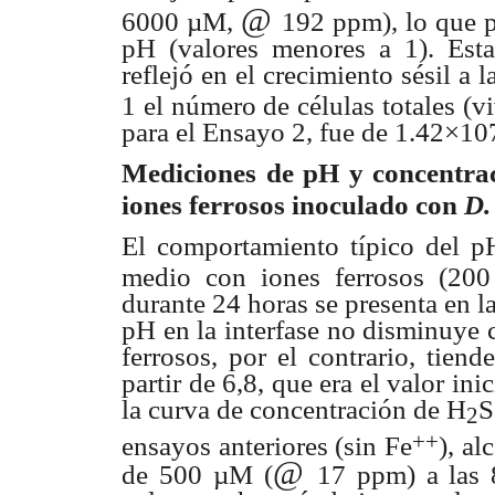
@
6000 µM,
192 ppm), lo que
pH
(valores menores a 1). Est
reflejó en el crecimiento sésil a
l
1 el
número de células totales (v
para el Ensayo 2, fue de
1.42×107
Mediciones de pH y concentr
iones ferrosos inoculado
con
D.
El comportamiento típico del p
medio con iones ferrosos
(200
durante 24 horas se presenta en l
pH en la interfase no
disminuye c
ferrosos, por el contrario, tien
partir de 6,8, que era
el valor ini
la curva de concentración de H
S
2
++
ensayos anteriores
(sin Fe
), a
@
de 500 µM (
17 ppm) a las 