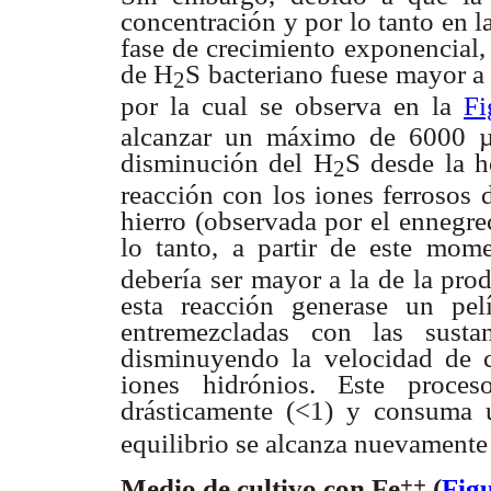
concentración
y por lo tanto en 
fase de crecimiento exponencial
de H
S bacteriano fuese mayor a
2
por la cual se observa
en la
Fi
alcanzar un máximo de 6000 
disminución del H
S desde
la h
2
reacción con los iones ferrosos 
hierro (observada por el
ennegre
lo tanto, a partir de este mom
debería ser mayor a la de la pr
esta
reacción generase un pel
entremezcladas con las sust
disminuyendo
la velocidad de
iones hidrónios. Este proce
drásticamente (<1) y
consuma 
equilibrio se alcanza nuevamente
++
Medio de cultivo con Fe
(
Fig