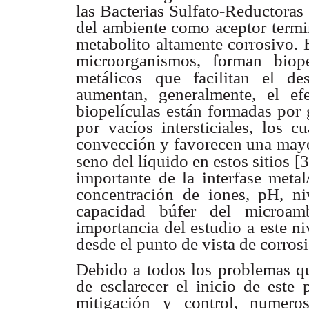
las Bacterias Sulfato-Reductoras 
del ambiente como aceptor term
metabolito altamente
corrosivo. 
microorganismos, forman biop
metálicos
que facilitan el de
aumentan, generalmente, el e
biopelículas están formadas
por 
por vacíos intersticiales, los c
convección y favorecen
una mayo
seno del líquido en estos sitios [3
importante de
la interfase met
concentración de iones, pH, n
capacidad búfer del
microam
importancia
del estudio a este n
desde el punto de vista de
corrosi
Debido a todos los problemas 
de esclarecer el
inicio de este 
mitigación y control, numero