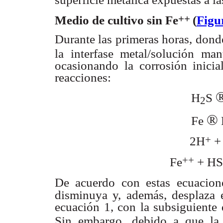
++
Medio de cultivo sin Fe
(
Figu
Durante las primeras horas, don
la interfase metal/
solución man
ocasionando la corrosión inicia
reacciones:
H
S
2
®
Fe
+
2H
+
++
Fe
+ HS
De acuerdo con estas ecuacio
disminuya y, además,
desplaza 
ecuación 1, con la subsiguiente
Sin embargo, debido a
que la