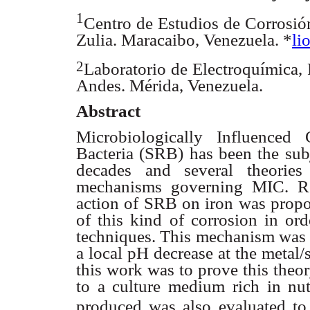
1
Centro de Estudios de Corrosión
Zulia. Maracaibo, Venezuela. *
li
2
Laboratorio de Electroquímica,
Andes. Mérida, Venezuela.
Abstract
Microbiologically Influenced
Bacteria (SRB) has been the subj
decades and several theorie
mechanisms governing MIC. Re
action of SRB on iron was propos
of this kind of corrosion in or
techniques. This mechanism was s
a local pH decrease at the metal/s
this work was to prove this theo
to a culture medium rich in n
produced was also evaluated to e