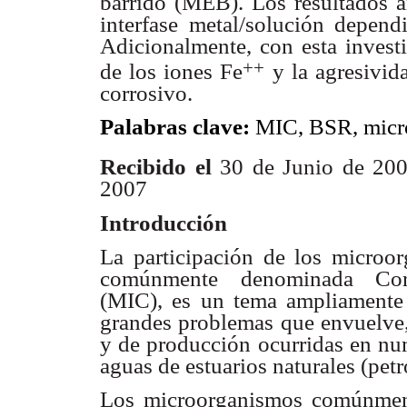
barrido
(MEB). Los resultados a
interfase metal/solución depen
Adicionalmente, con esta investi
++
de los iones Fe
y la agresivida
corrosivo.
Palabras clave:
MIC, BSR, micro
Recibido el
30 de Junio de 20
2007
Introducción
La participación de los micro
comúnmente denominada
Co
(MIC), es un tema ampliamente
grandes problemas que envuelve
y de producción ocurridas en nu
aguas de estuarios
naturales (petro
Los microorganismos comúnmen