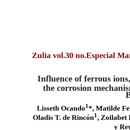
Zulia vol.30 no.Especial Ma
Influence of ferrous ion
the corrosion mechanis
B
1
Lisseth Ocando
*, Matilde F
1
Oladis T. de Rincón
, Zoilabet
y Re