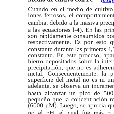
Cuando en el medio de cultivo
iones ferrosos, el comportamie
cambia, debido a la masiva preci
a las ecuaciones l-4).
En las pri
son rápidamente consumidos po
respectivamente.
Es por esto q
constante durante las primeras 4,
constante. En
este proceso, ap
hierro depositados sobre la inte
precipitación,
que no es adherent
metal. Consecuentemente, la p
superficie del metal
no es ni un
adelante, se observa un increme
hasta alcanzar un
pico de 500
pequeño que la concentración r
(6000 µM). Luego, se
aprecia q
no el pH, el cual fue más o