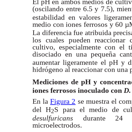
El pH en ambos medios de cultiv
(oscilando entre
6.5 y 7.5), mie
estabilidad en valores ligeramen
medio con iones
ferrosos y 60 µ
La diferencia fue atribuida prec
los cuales
pueden reaccionar 
cultivo, especialmente con el t
disociado en una
pequeña can
aumentar ligeramente el pH y d
hidrógeno al reaccionar
con una 
Mediciones de pH y concentr
iones
ferrosos inoculado con
D.
En la
Figura 2
se muestra el co
del H
S para el
medio de cul
2
desulfuricans
durante 24 
microelectrodos.