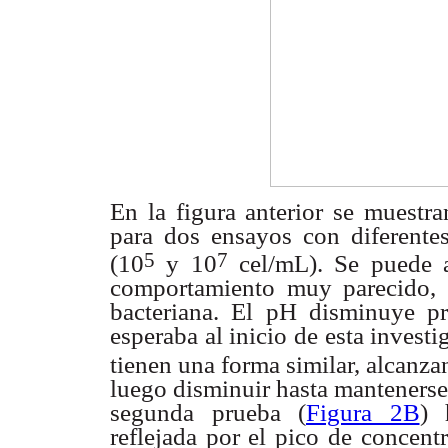
En la figura anterior se muestr
para dos ensayos
con diferente
5
7
(10
y 10
cel/mL). Se puede 
comportamiento
muy parecido, 
bacteriana. El pH disminuye 
esperaba al inicio
de esta investi
tienen una forma similar, alcanz
luego disminuir
hasta mantenerse
segunda prueba (
Figura 2B
)
reflejada
por el pico de concent