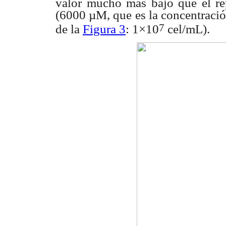
valor mucho
más bajo que el re
(6000 µM, que es la concentraci
7
de la
Figura 3
:
1×10
cel/mL).