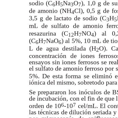
sodio (C
H
Na
O
),
1,0 g de su
6
5
3
7
de amonio (NH
Cl), 0,5 g de f
4
3,5 g de lactato de sodio
(C
H
3
5
mL
de sulfato de amonio fer
resazurina (C
H
NO
) al 0
12
7
4
(C
H
NaO
) al 5%,
10 mL de tio
6
7
6
L de agua destilada (H
O). C
2
concentración de iones
ferro
ensayos sin iones ferrosos se re
el sulfato de amonio
ferroso por 
5%. De esta forma se eliminó e
iónica del mismo,
sobretodo para
Se prepararon los inóculos de 
de incubación, con
el fin de que
6
7
orden de 10
-10
cel/mL. El con
las técnicas de
dilución seriada y