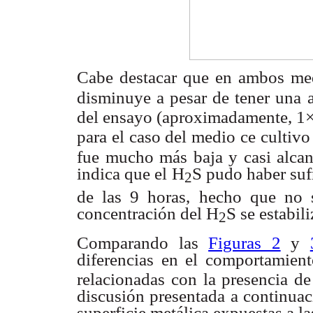
Cabe destacar que en ambos med
disminuye a pesar
de tener una 
del ensayo (aproximadamente, 1
para el
caso del medio ce cultivo
fue mucho más baja y casi alca
indica
que el H
S pudo haber suf
2
de las 9 horas, hecho que
no 
concentración
del H
S se estabil
2
Comparando las
Figuras 2
y
diferencias en el comportamien
relacionadas con la presencia d
discusión presentada a
continuac
superficie metálica expuestas a 