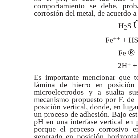
comportamiento se debe,
prob
corrosión
del metal, de acuerdo a
H
S
2
++
Fe
+ H
®
Fe
+
2H
+
Es importante mencionar que 
lámina de hierro en
posición
microelectrodos
y a sualta su
mecanismo propuesto por F. de
posición
vertical, donde, en luga
un proceso de adhesión.
Bajo est
pH en una interfase vertical en
porque el proceso corrosivo
e
generado
en posición horizonta