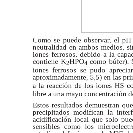
Como se puede observar, el p
neutralidad en ambos
medios, si
iones ferrosos, debido a la cap
contiene K
HPO
como búfer). 
2
4
iones ferrosos se pudo aprecia
aproximadamente,
5,5) en las pr
a la reacción de los iones HS
co
libre a una mayo
concentración d
Estos resultados demuestran que
precipitados
modifican la inte
acidificación local que solo pu
sensibles como
los microelect