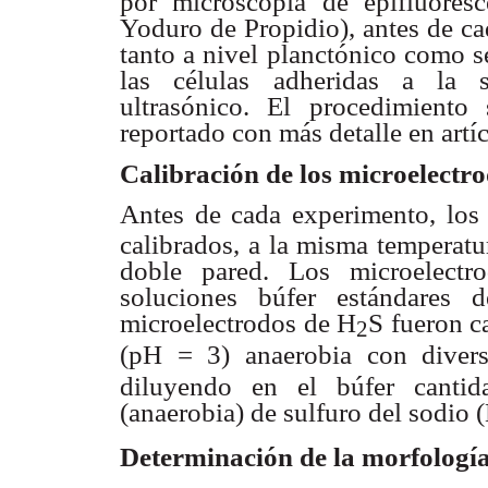
por microscopía de epifluores
Yoduro de Propidio),
antes de ca
tanto a nivel planctónico como s
las células
adheridas a la 
ultrasónico. El procedimient
reportado con más
detalle en artí
Calibración de los microelectr
Antes de cada experimento, los
calibrados, a la misma
temperatu
doble pared. Los microelect
soluciones búfer
estándares
microelectrodos
de H
S fueron c
2
(pH = 3) anaerobia con
diver
diluyendo
en el búfer canti
(anaerobia) de sulfuro del sodio
Determinación de la morfologí