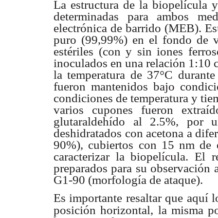
La estructura de la biopelícula 
determinadas para
ambos medi
electrónica de barrido (MEB). Es
puro (99,99%) en el fondo
de v
estériles
(con y sin iones ferro
inoculados en una relación
1:10 
la
temperatura de 37°C durant
fueron mantenidos bajo
condici
condiciones de temperatura y ti
varios cupones fueron
extraí
glutaraldehído al 2.5%, por
deshidratados con acetona a
dife
90%), cubiertos con 15 nm de o
caracterizar la biopelícula.
El r
preparados
para su observación 
G1-90 (morfología de
ataque).
Es importante resaltar que aquí 
posición horizontal,
la misma po