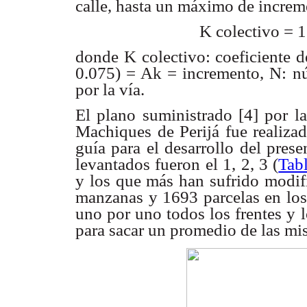
calle, hasta un máximo
de increm
K colectivo = 
donde K colectivo: coeficiente d
0.075) = Ak = incremento,
N: nú
por
la vía.
El plano suministrado [4] por l
Machiques de Perijá
fue realiza
guía para el desarrollo del prese
levantados fueron
el 1, 2, 3 (
Tab
y los que más han sufrido modif
manzanas y
1693 parcelas en los
uno por uno todos los frentes y 
para sacar
un promedio de las mi