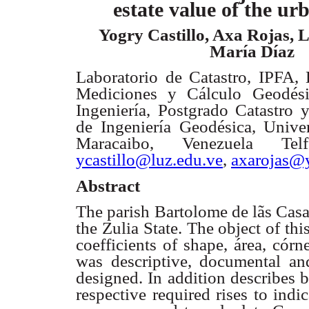
estate value of the ur
Yogry Castillo, Axa Rojas, L
María Díaz
Laboratorio de Catastro, IPFA,
Mediciones y Cálculo Geodési
Ingeniería, Postgrado Catastro 
de Ingeniería Geodésica, Univer
Maracaibo, Venezuela T
ycastillo@luz.edu.ve
,
axarojas@
Abstract
The parish Bartolome de lãs Casa
the Zulia State. The object of thi
coefficients of shape, área, córn
was descriptive, documental an
designed. In addition describes b
respective required rises to indi