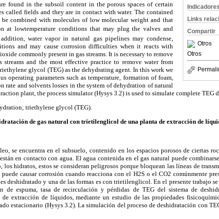
re found in the subsoil content in the porous spaces of certain
Indicadore
es called fields and they are in contact with water. The contained
Links rela
an be combined with molecules of low molecular weight and that
n at lowtemperature conditions that may plug the valves and
Compartir
n addition, water vapor in natural gas pipelines may condense,
Otros
tions and may cause corrosion difficulties when it reacts with
ioxide commonly present in gas streams. It is necessary to remove
Otros
s streams and the most effective practice to remove water from
 triethylene glycol (TEG) as the dehydrating agent. In this work we
Permali
ous operating parameters such as temperature, formation of foam,
n rate and solvents losses in the system of dehydration of natural
traction plant, the process simulator (Hysys 3.2) is used to simulate complete TEG 
ydration; triethylene glycol (TEG).
idratación de gas natural con trietilenglicol de una planta de extracción de líqu
leo, se encuentra en el subsuelo, contenido en los espacios porosos de ciertas roc
stán en contacto con agua. El agua contenida en el gas natural puede combinars
, los hidratos, estos se consideran peligrosos porque bloquean las líneas de transm
 puede causar corrosión cuando reacciona con el H2S o el CO2 comúnmente prese
 es deshidratado y una de las formas es con trietilenglicol. En el presente trabajo se 
ón de espuma, tasa de recirculación y pérdidas de TEG del sistema de deshid
ta de extracción de líquidos, mediante un estudio de las propiedades fisicoquím
ado estacionario (Hysys 3.2). La simulación del proceso de deshidratación con TEG