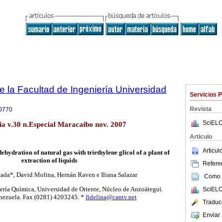
e la Facultad de Ingeniería Universidad
Servicios 
Revista
0770
SciELO
lia v.30 n.Especial Maracaibo nov. 2007
Articulo
Articu
dehydration of natural gas with triethylene glicol of a plant of
extraction of liquids
Referen
ada*, David Molina, Hernán Raven e Iliana Salazar
Como c
ría Química, Universidad de Oriente, Núcleo de Anzoátegui.
SciELO
nezuela. Fax (0281) 4203245. *
fidelina@cantv.net
Traduc
Enviar 