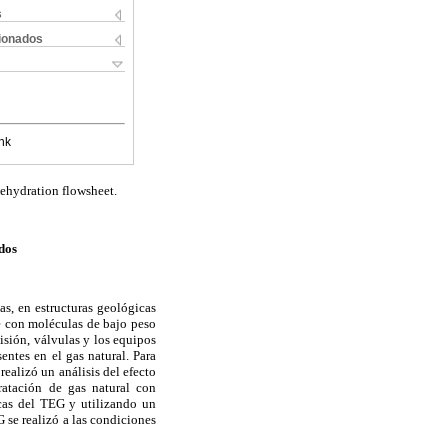
s
cionados
nk
dehydration flowsheet.
idos
as, en estructuras geológicas
e con moléculas de bajo peso
isión, válvulas y los equipos
ntes en el gas natural. Para
realizó un análisis del efecto
ratación de gas natural con
icas del TEG y utilizando un
 se realizó a las condiciones