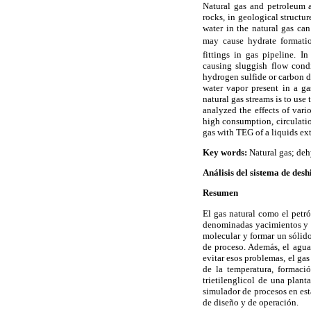
Natural gas and petroleum a
rocks, in geological structur
water in the natural gas c
may cause hydrate formatio
fittings in gas pipeline. I
causing sluggish flow condi
hydrogen sulfide or carbon d
water vapor present in a ga
natural gas streams is to use
analyzed the effects of vari
high consumption, circulatio
gas with TEG of a liquids ex
Key words:
Natural gas; deh
Análisis del sistema de desh
Resumen
El gas natural como el petró
denominadas yacimientos y e
molecular y formar un sólido
de proceso. Además, el agua
evitar esos problemas, el gas
de la temperatura, formaci
trietilenglicol de una plan
simulador de procesos en est
de diseño y de operación.