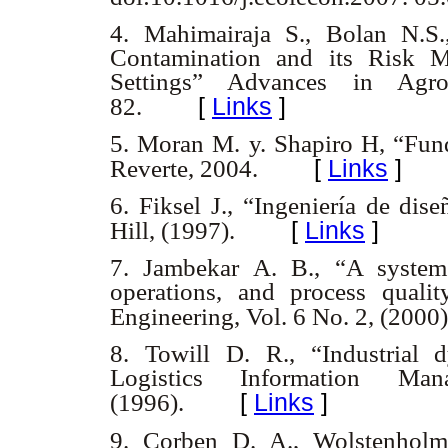
4. Mahimairaja S., Bolan N.S
Contamination and its Risk 
Settings” Advances in Ag
[
Links
]
82.
5. Moran M. y. Shapiro H, “Fun
[
Links
]
Reverte, 2004.
6. Fiksel J., “Ingeniería de d
[
Links
]
Hill, (1997).
7. Jambekar A. B., “A systems
operations, and process quali
Engineering, Vol. 6 No. 2, (2000)
8. Towill D. R., “Industrial 
Logistics Information 
[
Links
]
(1996).
9. Corben D. A., Wolstenholm