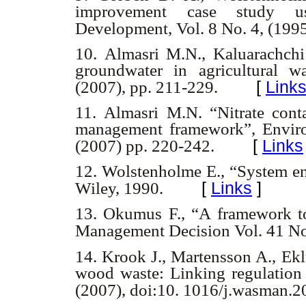
improvement case study us
Development, Vol. 8 No. 4, (1995
10. Almasri M.N., Kaluarachchi 
groundwater in agricultural w
[
Link
(2007), pp. 211-229.
11. Almasri M.N. “Nitrate cont
management framework”, Envir
[
Links
(2007) pp. 220-242.
12. Wolstenholme E., “System en
[
Links
]
Wiley, 1990.
13. Okumus F., “A framework to 
Management Decision Vol. 41 No.
14. Krook J., Martensson A., Ekl
wood waste: Linking regulatio
(2007), doi:10. 1016/j.wasman.2