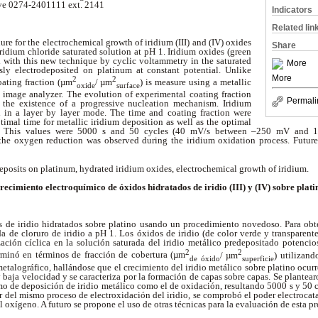
e 0274-2401111 ext. 2141
Indicators
Related lin
ure for the electrochemical growth of iridium (III) and (IV) oxides
Share
ridium chloride saturated solution at pH 1. Iridium oxides (green
d with this new technique by cyclic voltammetry in the saturated
More
sly electrodeposited on platinum at constant potential. Unlike
More
2
2
oating fraction (µm
/ µm
)
is measure using a metallic
oxide
surface
image analyzer. The evolution of experimental coating fraction
Permali
 the existence of a progressive nucleation mechanism. Iridium
d in a layer by layer mode. The time and coating fraction were
ptimal time for metallic iridium deposition as well as the optimal
n. This values were 5000 s and 50 cycles (40 mV/s between –250 mV and 1
n the oxygen reduction was observed during the iridium oxidation process. Futur
eposits on platinum, hydrated iridium oxides, electrochemical growth of iridium.
recimiento electroquímico de óxidos hidratados de iridio (III) y (IV) sobre plati
s de iridio hidratados sobre platino usando un procedimiento novedoso. Para obte
 de cloruro de iridio a pH 1. Los óxidos de iridio (de color verde y transparent
zación cíclica en la solución saturada del iridio metálico predepositado potencio
2
2
rminó en términos de fracción de cobertura (µm
/ µm
) utilizan
de óxido
superficie
etalográfico, hallándose que el crecimiento del iridio metálico sobre platino ocu
baja velocidad y se caracteriza por la formación de capas sobre capas. Se plantea
mo de deposición de iridio metálico como el de oxidación, resultando 5000 s y 50
r del mismo proceso de electroxidación del iridio, se comprobó el poder electrocatal
del oxígeno. A futuro se propone el uso de otras técnicas para la evaluación de esta p