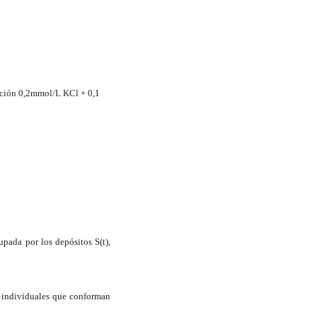
ución 0,2mmol/L KCl +
0,1
upada por los depósitos S(t),
s individuales que conforman