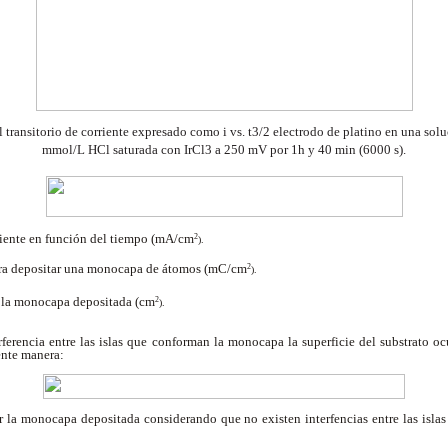
 transitorio
de corriente expresado como i vs. t3/2 electrodo
de platino en una sol
mmol/L HCl saturada con IrCl3 a 250 mV
por 1h y 40 min (6000 s).
riente en función del tiempo (mA/cm
2
).
ara depositar una monocapa de átomos (mC/cm
2
).
r la monocapa depositada (cm
2
).
erferencia entre las islas que conforman la monocapa la superficie del substrato oc
ente manera:
r la monocapa depositada considerando que no existen interfencias entre las isla