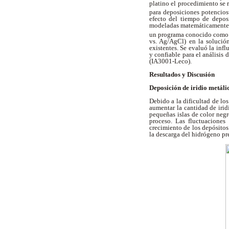
platino el procedimiento se r
para deposiciones potenciost
efecto del tiempo de deposi
modeladas matemáticamente u
un programa conocido como
vs. Ag/AgCl) en la solución
existentes. Se evaluó la inf
y confiable para el análisis
(IA3001-Leco).
Resultados y Discusión
Deposición de iridio metáli
Debido a la dificultad de lo
aumentar la cantidad de irid
pequeñas islas de color negro
proceso. Las fluctuaciones 
crecimiento de los depósitos
la descarga del hidrógeno pr