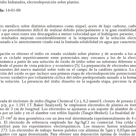
idio hidratados, electrodeposición sobre platino.
da:
14-01-08
io metálico sobre distintos substratos como níquel, acero de bajo carbono, carbó
e un procedimiento difícil de realizar debido principalmente a la gran estabilid
y a que estos iones son descargados a menor velocidad que el hidrógeno presente, 
 resultados mejoran considerablemente si la temperatura de la solución electr
ado a lo anteriormente citado está la limitada solubilidad en agua que caracteriza 
igación es obtener el iridio en estado oxidado sobre platino y de acuerdo a los 
ico es ciclado repetitivamente entre potenciales muy cercanos a los de la elect
námica a partir de una solución de óxido de iridio sobre un substrato diferente al
esde el punto de vista práctico y económico [5]. La preparación de electrodos mo
ponentes del nuevo material sobre todo en el campo de la catálisis química. L
ción del oxido es que incluye una primera etapa de electrodeposición potenciostát
proceso oxidativo por voltametría cíclica del iridio predepositado aunado a la form
n la solución. La presencia del iridio disuelto en la segunda etapa, previene la d
rada de tricloruro de iridio (Sigma Chemical Co.), 0,2 mmol/L cloruro de potasio
 p/p, p.e. 1,191 J.T. Baker Analyzed). Se emplearon electrodos de platino en fo
ino de 3 cm de longitud. Los electrodos se ajustaron a un soporte de alambre de
os por un lado y en el alambre con teflón líquido (Tangit-Henkel). La finalidad de
2
0,25 cm
de área geométrica con un área real determinada experimentalmente de 4 
o. El electrodo de referencia empleado fue Ag/AgCl no comercial. Una celda 
 utilizó para los experimentos electroquímicos. Los ensayos fueron realizad
73. Los electrodos de trabajo fueron pulidos con alúmina de 5µm y 0,05µm usa
agados con agua desionizada. Para obtener una deposición óptima de óxidos de i