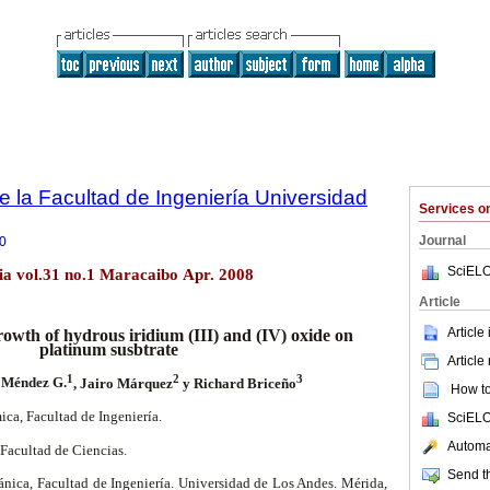
e la Facultad de Ingeniería Universidad
Services 
Journal
0
SciELO
lia vol.31 no.1 Maracaibo Apr. 2008
Article
Article
owth of hydrous iridium (III) and (IV) oxide on
platinum susbtrate
Article
1
2
3
 Méndez G.
, Jairo Márquez
y Richard Briceño
How to 
ica, Facultad de Ingeniería.
SciELO
Automat
Facultad de Ciencias.
Send th
nica, Facultad de Ingeniería. Universidad de Los Andes. Mérida,