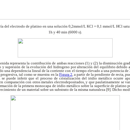
 del electrodo de platino en una solución 0,2mmol/L KCl + 0,1 mmol/L
HCl satu
1h y 40 min (6000 s).
tenida representa la contribución de ambas reacciones (1) y (2) la disminución gr
o y supresión de la evolución del hidrogeno por alteración del equilibrio debido
o una dependencia lineal de la corriente con el tiempo elevado a una potencia de 3
progresiva, tal como se muestra en la
Figura 2
, a partir de la pendiente de recta, p
 se puede inferir que el proceso de cristalización del iridio metálico ocurre a
 en comparación con otros metales electrodepositados, y que paulatinamente se v
ormación de la primera monocapa de iridio metálico sobre la superficie de platino p
recimiento de un material sobre un substrato de la misma naturaleza [9]. Dicho mod