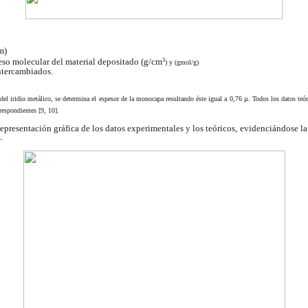
cm)
peso molecular del material depositado (g/cm
3
) y (gmol/g)
ntercambiados.
del iridio metálico, se determina el espesor de la monocapa resultando éste igual a 0,76 µ. Todos los datos teór
respondientes [9, 10].
representación gráfica de los datos experimentales y los teóricos, evidenciándose la
.