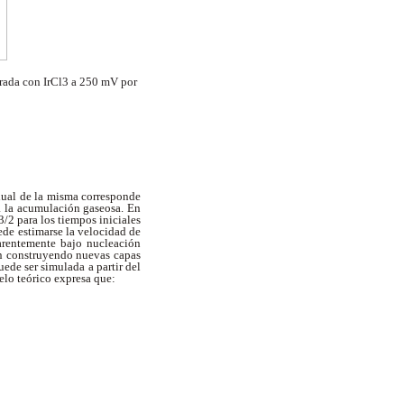
rada con IrCl3 a 250 mV por
adual de la misma corresponde
 a la acumulación gaseosa. En
/2 para los tiempos iniciales
uede estimarse la velocidad de
parentemente bajo nucleación
an construyendo nuevas capas
uede ser simulada a partir del
elo teórico expresa que: