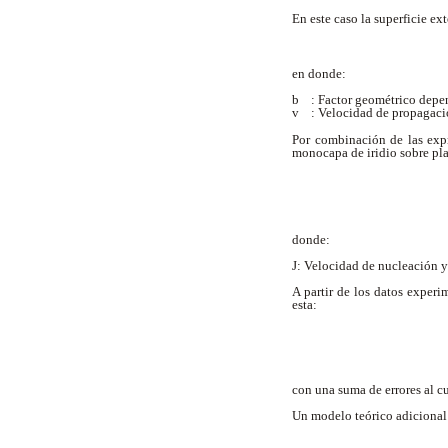
En este caso la superficie e
en donde:
b : Factor geométrico depen
v : Velocidad de propagació
Por combinación de las expr
monocapa de iridio sobre pl
donde:
J: Velocidad de nucleación y 
A partir de los datos exper
esta:
con una suma de errores al c
Un modelo teórico adicional [