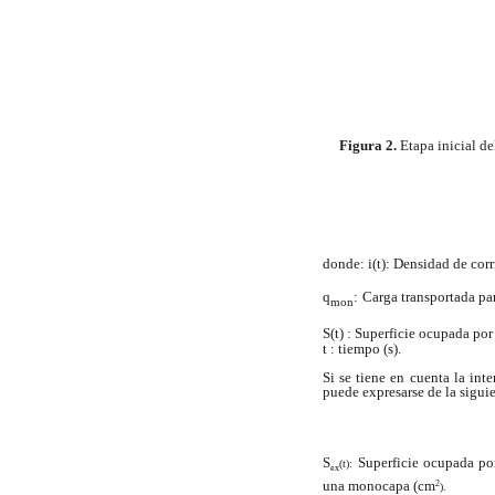
Figura 2.
Etapa inicial del
donde: i(t): Densidad de cor
q
:
Carga transportada p
mon
S(t) : Superficie ocupada po
t : tiempo (s).
Si se tiene en cuenta la int
puede expresarse de la sigui
S
Superficie ocupada po
(t):
ex
una monocapa (cm
2
).