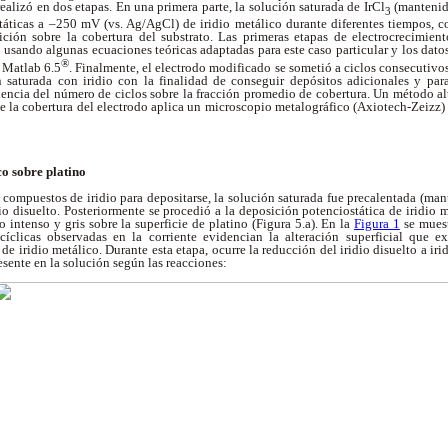
ealizó en dos etapas. En una primera parte, la solución saturada de IrCl
(mantenida
3
áticas a –250 mV (vs. Ag/AgCl) de iridio metálico durante diferentes tiempos, co
ción sobre la cobertura del substrato. Las primeras etapas de electrocrecimient
sando algunas ecuaciones teóricas adaptadas para este caso particular y los dat
®
 Matlab 6.5
. Finalmente, el electrodo modificado se sometió a ciclos consecuti
 saturada con iridio con la finalidad de conseguir depósitos adicionales y para
luencia del número de ciclos sobre la fracción promedio de cobertura. Un método a
 de la cobertura del electrodo aplica un microscopio metalográfico (Axiotech-Zeizz
co sobre platino
s compuestos de iridio para depositarse, la solución saturada fue precalentada (man
io disuelto. Posteriormente se procedió a la deposición potenciostática de iridio m
 intenso y gris sobre la superficie de platino (Figura 5.a). En la
Figura 1
se muest
cíclicas observadas en la corriente evidencian la alteración superficial que e
 de iridio metálico. Durante esta etapa, ocurre la reducción del iridio disuelto a i
esente en la solución según las reacciones: