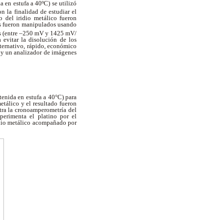
 en estufa a 40ºC) se utilizó
n la finalidad de estudiar el
o del iridio metálico fueron
os fueron manipulados usando
vos (entre –250 mV y 1425 mV/
 evitar la disolución de los
lternativo, rápido, económico
) y un analizador de imágenes
tenida en estufa a 40°C) para
etálico y el resultado fueron
ra la cronoamperometría del
xperimenta el platino por el
ridio metálico acompañado por