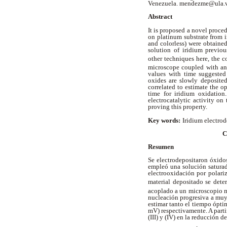
Venezuela. mendezme@ula.v
Abstract
It is proposed a novel proced
on platinum substrate from i
and colorless) were obtaine
solution of iridium previou
other techniques here, the c
microscope coupled with an 
values with time suggested
oxides are slowly deposite
correlated to estimate the o
time for iridium oxidatio
electrocatalytic activity o
proving this property.
Key words:
Iridium electrod
C
Resumen
Se electrodepositaron óxido
empleó una solución saturada
electrooxidación por polari
material depositado se dete
acoplado a un microscopio m
nucleación progresiva a muy 
estimar tanto el tiempo ópti
mV) respectivamente. A parti
(III) y (IV) en la reducción 