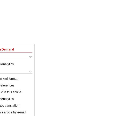
on Demand
 Analytics
 in xml format
 references
cite this article
 Analytics
ic translation
is article by e-mail