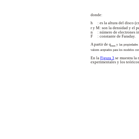
donde:
h : es la altura del disco (
r y M: son la densidad y el 
n : número de electrones i
F : constante de Faraday.
A partir de q
y las propiedades 
mon
valores aceptados para los modelos cor
En la
Figura 3
se muestra la 
experimentales y los teóricos