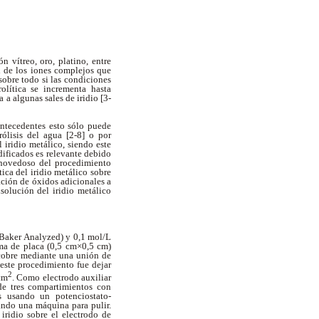
n vítreo, oro, platino, entre
ad de los iones complejos que
sobre todo si las condiciones
olítica se incrementa hasta
a algunas sales de iridio [3-
antecedentes esto sólo puede
rólisis del agua [2-8] o por
 iridio metálico, siendo este
dificados es relevante debido
o novedoso del procedimiento
ica del iridio metálico sobre
ación de óxidos adicionales a
isolución del iridio metálico
 (Baker Analyzed) y 0,1 mol/L
rma de placa (0,5 cm×0,5 cm)
 cobre mediante una unión de
 este procedimiento fue dejar
2
cm
. Como electrodo auxiliar
de tres compartimientos con
os usando un potenciostato-
ndo una máquina para pulir.
ridio sobre el electrodo de