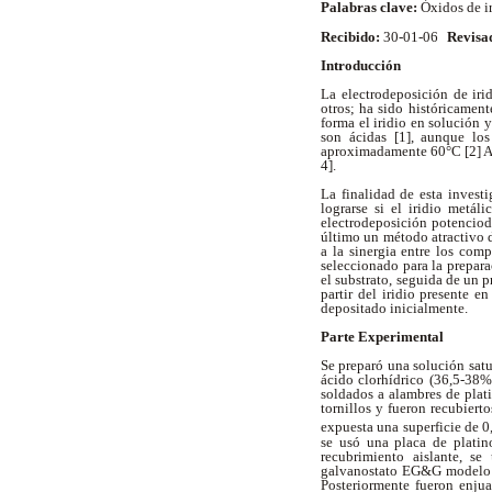
Palabras clave:
Óxidos de ir
Recibido:
30-01-06
Revisa
Introducción
La electrodeposición de irid
otros; ha sido históricament
forma el iridio en solución 
son ácidas [1], aunque los
aproximadamente 60°C [2] Aun
4].
La finalidad de esta invest
lograrse si el iridio metál
electrodeposición potenciodi
último un método atractivo d
a la sinergia entre los com
seleccionado para la prepara
el substrato, seguida de un 
partir del iridio presente e
depositado inicialmente.
Parte Experimental
Se preparó una solución satu
ácido clorhídrico (36,5-38%
soldados a alambres de plat
tornillos y fueron recubiert
expuesta una superficie de 
se usó una placa de platin
recubrimiento aislante, se
galvanostato EG&G modelo 2
Posteriormente fueron enju