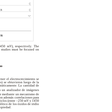
ks
nk
450 mV), respectively. The
e studies must be focused on
no
ner el electrocrecimiento se
es) se obtuvieron luego de la
státicamente. La cantidad de
do un analizador de imágenes
rre mediante un mecanismo de
ron además correlaciones para
 ciclos (entre –250 mV y 1450
ítico de los óxidos de iridio
ropiedad.