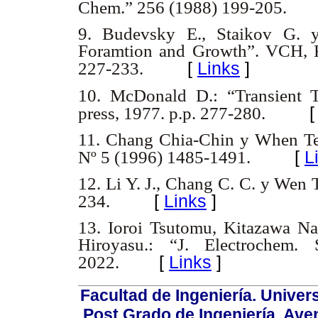
Chem.” 256 (1988) 199-205.
9. Budevsky E., Staikov G. y
Foramtion and Growth”. VCH, F
[
Links
]
227-233.
10. McDonald D.: “Transient T
press, 1977. p.p. 277-280.
11. Chang Chia-Chin y When Ten
[
L
Nº 5 (1996) 1485-1491.
12. Li Y. J., Chang C. C. y Wen 
[
Links
]
234.
13. Ioroi Tsutomu, Kitazawa N
Hiroyasu.: “J. Electrochem.
[
Links
]
2022.
Facultad de Ingeniería. Univers
Post Grado de Ingeniería, Aven