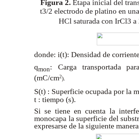
Figura 2.
Etapa inicial del tran
t3/2 electrodo
de platino en un
HCl saturada con IrCl3 a
donde: i(t): Densidad de corrien
q
:
Carga transportada pa
mon
(mC/cm
2
).
S(t) : Superficie ocupada por la
t : tiempo (s).
Si se tiene en cuenta la interf
monocapa la superficie del subst
expresarse de la siguiente manera