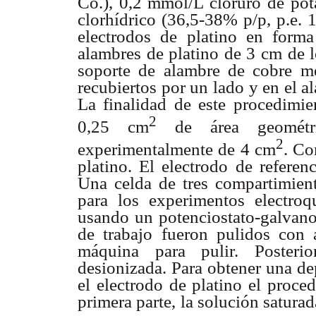
Co.), 0,2 mmol/L cloruro de pot
clorhídrico (36,5-38% p/p, p.e. 
electrodos de platino en form
alambres de platino de 3 cm de l
soporte de alambre de cobre me
recubiertos por un lado y en el a
La finalidad de este procedimie
2
0,25 cm
de área geométri
2
experimentalmente de 4 cm
. Co
platino. El electrodo de refere
Una celda de tres compartimiento
para los experimentos electroq
usando un potenciostato-galvan
de trabajo fueron pulidos co
máquina para pulir. Posteri
desionizada. Para obtener una de
el electrodo de platino el proce
primera parte, la solución saturad