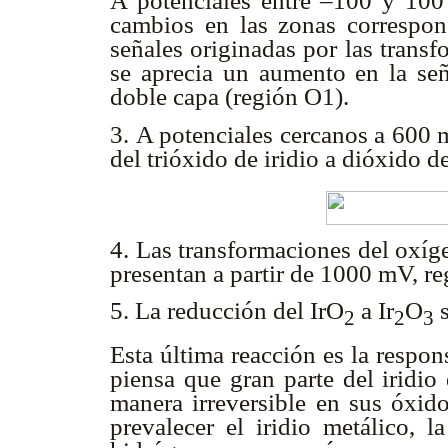
A potenciales entre –100 y 100
cambios en las zonas correspon
señales originadas por las transf
se aprecia un aumento en la seña
doble capa (región O1).
3. A potenciales cercanos a 600 
del trióxido de iridio a dióxido de
4. Las transformaciones del oxíg
presentan a partir de 1000 mV, r
5. La reducción del IrO
a Ir
O
s
2
2
3
Esta última reacción es la respon
piensa que gran parte del iridio
manera irreversible en sus óxido
prevalecer el iridio metálico, l