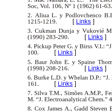
Soc, Vol. 106, Nº 1 (1962) 61-63
2. Aliua L. y Podlovchenco B.I
[
Links
]
1215-1219.
3.
Cukman Dunja y Vukovié Mari
[
Links
]
(1990) 283-290.
4. Pickup Peter G. y Birss V.I.: 
[
Links
]
100.
5. Baur John E. y Spaine Thoma
[
Links
]
(1998) 208-216.
6. Burke L.D. y Whelan D.P.: “J.
[
Links
]
161.
7. Silva T.M., Simões A.M.P., F
M. “J. Electroanalytical Chem.”
8. Cox James A., Gadd Steven E.