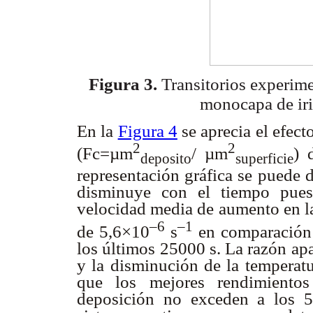
Figura 3.
Transitorios experime
monocapa de ir
En la
Figura 4
se aprecia el efect
2
2
(Fc=µm
/ µm
) 
deposito
superficie
representación gráfica se puede 
disminuye con el tiempo pues
velocidad media de aumento en la
–6
–1
de 5,6×10
s
en comparación
los últimos 25000 s. La razón apa
y la disminución de la temperatu
que los mejores rendimiento
deposición no exceden a los 500