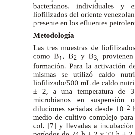
bacterianos, individuales y 
liofilizados del oriente venezola
presente en los efluentes petroler
Metodología
Las tres muestras de liofilizados
como B
, B
y B
provienen 
2
3,
1
formación. Para la activación d
mismas se utilizó caldo nut
liofilizado/500 mL de caldo nutr
± 2, a una temperatura de 3
microbianos en suspensión ob
–2
diluciones seriadas desde 10
medio de cultivo complejo para
col. [7] y llevadas a incubació
períodos de 24 h ± 2 y 72 h ± 2.