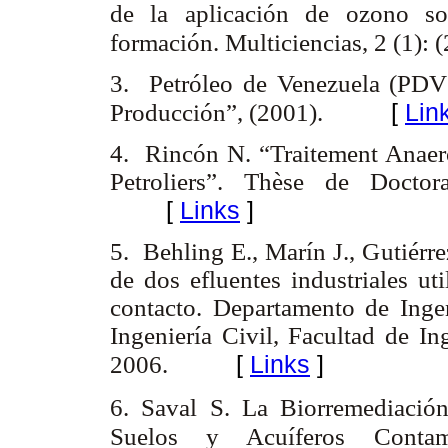
de la aplicación de ozono so
formación. Multiciencias, 2 (1): 
3. Petróleo de Venezuela (PD
[
Lin
Producción”, (2001).
4. Rincón N. “Traitement Anae
Petroliers”. Thèse de Doctor
[
Links
]
5. Behling E., Marín J., Gutiérr
de dos efluentes industriales ut
contacto. Departamento de Ingen
Ingeniería Civil, Facultad de In
[
Links
]
2006.
6. Saval S. La Biorremediació
Suelos y Acuíferos Contam