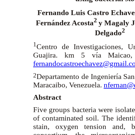
Fernando Luis Castro Echave
2
Fernández Acosta
y Magaly J
2
Delgado
1
Centro de Investigaciones, U
Guajira. km 5 vía Maicao,
fernandocastroechavez@gmail.c
2
Departamento de Ingeniería Sani
Maracaibo, Venezuela.
nfernan@c
Abstract
Five groups bacteria were isolate
of contaminated soil. The identi
stain, oxygen tension and, b
consortium, the microorgani